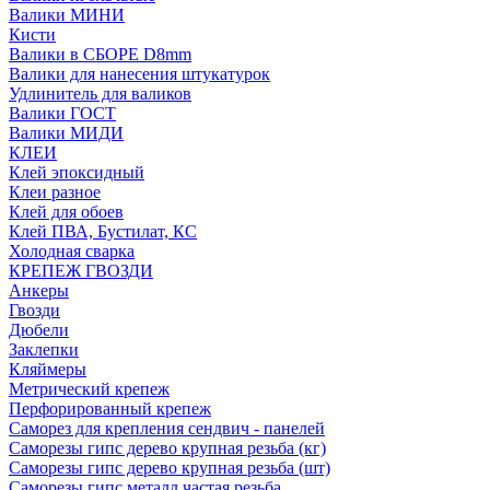
Валики МИНИ
Кисти
Валики в СБОРЕ D8mm
Валики для нанесения штукатурок
Удлинитель для валиков
Валики ГОСТ
Валики МИДИ
КЛЕИ
Клей эпоксидный
Клеи разное
Клей для обоев
Клей ПВА, Бустилат, КС
Холодная сварка
КРЕПЕЖ ГВОЗДИ
Анкеры
Гвозди
Дюбели
Заклепки
Кляймеры
Метрический крепеж
Перфорированный крепеж
Саморез для крепления сендвич - панелей
Саморезы гипс дерево крупная резьба (кг)
Саморезы гипс дерево крупная резьба (шт)
Саморезы гипс металл частая резьба