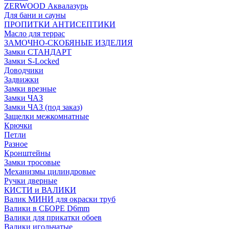
ZERWOOD Аквалазурь
Для бани и сауны
ПРОПИТКИ АНТИСЕПТИКИ
Масло для террас
ЗАМОЧНО-СКОБЯНЫЕ ИЗДЕЛИЯ
Замки СТАНДАРТ
Замки S-Locked
Доводчики
Задвижки
Замки врезные
Замки ЧАЗ
Замки ЧАЗ (под заказ)
Защелки межкомнатные
Крючки
Петли
Разное
Кронштейны
Замки тросовые
Механизмы цилиндровые
Ручки дверные
КИСТИ и ВАЛИКИ
Валик МИНИ для окраски труб
Валики в СБОРЕ D6mm
Валики для прикатки обоев
Валики игольчатые