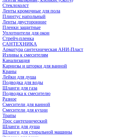
Стеклохолст
Ленты кромочные для пола
Плинтус напольный
Ленты двусторонние
Пленки защитные
Уплотнители для окон
Стрейч-пленка
САНТЕХНИКА
Арматура сантехническая АНИ-Пласт
Изливы к смесителям
Канализация
Карнизы и шторки для ванной
Краны
Лейки для душа
Подводка для воды
Шланги для газа
Подводка к смесителю
Разное
Смесители для ванной
Смесители для кухни
Трапы
Трос сантехнический
Шланги для душа
Шланги для стиральной машины