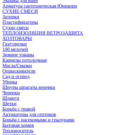
Экраны для ванн
Арматура сантехническая Юникорн
СУХИЕ СМЕСИ
Затирки
Пластификаторы
Сухие смеси
ТЕПЛОИЗОЛЯЦИЯ ВЕТРОЗАЩИТА
ХОЗТОВАРЫ
Газ/горелки
100 мелочей
Зимние товары
Карнизы потолочные
Масла/Смазки
Опрыскиватели
Сад и огород
Уборка
Шнуры шпагаты веревки
Черенки
Шланги
Щетки
Борьба с травой
Активаторы для септиков
Борьба с насекомыми и грызунами
Бытовая химия
Теплоноситель