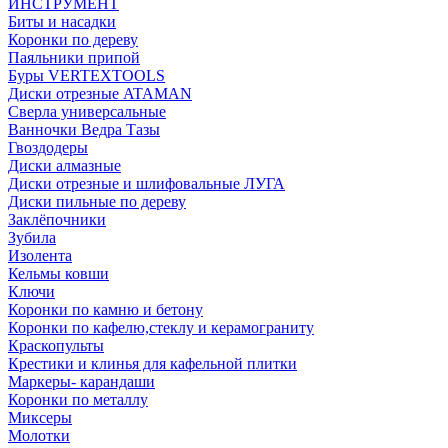
ИНСТРУМЕНТ
Биты и насадки
Коронки по дереву
Паяльники припой
Буры VERTEXTOOLS
Диски отрезные ATAMAN
Сверла универсальные
Ванночки Ведра Тазы
Гвоздодеры
Диски алмазные
Диски отрезные и шлифовальные ЛУГА
Диски пильные по дереву
Заклёпочники
Зубила
Изолента
Кельмы ковши
Ключи
Коронки по камню и бетону
Коронки по кафелю,стеклу и керамограниту
Краскопульты
Крестики и клинья для кафельной плитки
Маркеры- карандаши
Коронки по металлу
Миксеры
Молотки