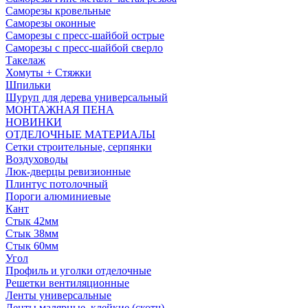
Саморезы кровельные
Саморезы оконные
Саморезы с пресс-шайбой острые
Саморезы с пресс-шайбой сверло
Такелаж
Хомуты + Стяжки
Шпильки
Шуруп для дерева универсальный
МОНТАЖНАЯ ПЕНА
НОВИНКИ
ОТДЕЛОЧНЫЕ МАТЕРИАЛЫ
Сетки строительные, серпянки
Воздуховоды
Люк-дверцы ревизионные
Плинтус потолочный
Пороги алюминиевые
Кант
Стык 42мм
Стык 38мм
Стык 60мм
Угол
Профиль и уголки отделочные
Решетки вентиляционные
Ленты универсальные
Ленты малярные, клейкие (скотч)