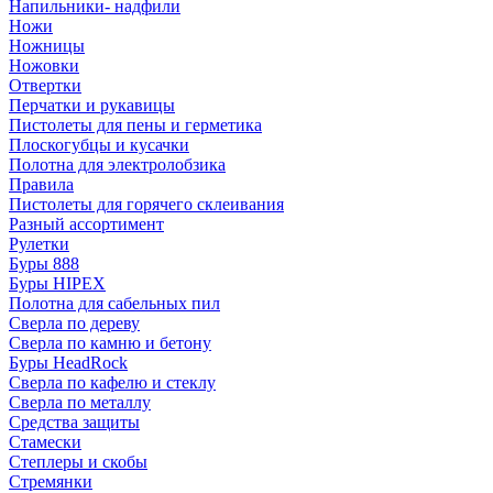
Напильники- надфили
Ножи
Ножницы
Ножовки
Отвертки
Перчатки и рукавицы
Пистолеты для пены и герметика
Плоскогубцы и кусачки
Полотна для электролобзика
Правила
Пистолеты для горячего склеивания
Разный ассортимент
Рулетки
Буры 888
Буры HIPEX
Полотна для сабельных пил
Сверла по дереву
Сверла по камню и бетону
Буры HeadRock
Сверла по кафелю и стеклу
Сверла по металлу
Средства защиты
Стамески
Степлеры и скобы
Стремянки