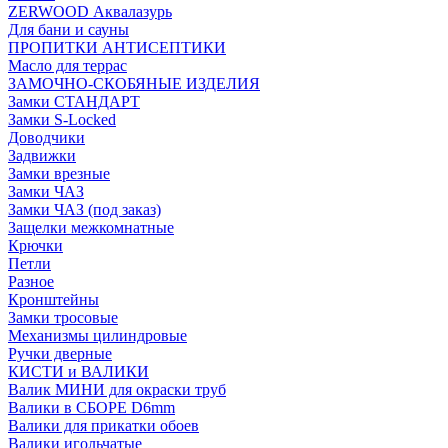
ZERWOOD Аквалазурь
Для бани и сауны
ПРОПИТКИ АНТИСЕПТИКИ
Масло для террас
ЗАМОЧНО-СКОБЯНЫЕ ИЗДЕЛИЯ
Замки СТАНДАРТ
Замки S-Locked
Доводчики
Задвижки
Замки врезные
Замки ЧАЗ
Замки ЧАЗ (под заказ)
Защелки межкомнатные
Крючки
Петли
Разное
Кронштейны
Замки тросовые
Механизмы цилиндровые
Ручки дверные
КИСТИ и ВАЛИКИ
Валик МИНИ для окраски труб
Валики в СБОРЕ D6mm
Валики для прикатки обоев
Валики игольчатые