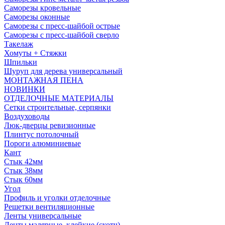
Саморезы кровельные
Саморезы оконные
Саморезы с пресс-шайбой острые
Саморезы с пресс-шайбой сверло
Такелаж
Хомуты + Стяжки
Шпильки
Шуруп для дерева универсальный
МОНТАЖНАЯ ПЕНА
НОВИНКИ
ОТДЕЛОЧНЫЕ МАТЕРИАЛЫ
Сетки строительные, серпянки
Воздуховоды
Люк-дверцы ревизионные
Плинтус потолочный
Пороги алюминиевые
Кант
Стык 42мм
Стык 38мм
Стык 60мм
Угол
Профиль и уголки отделочные
Решетки вентиляционные
Ленты универсальные
Ленты малярные, клейкие (скотч)