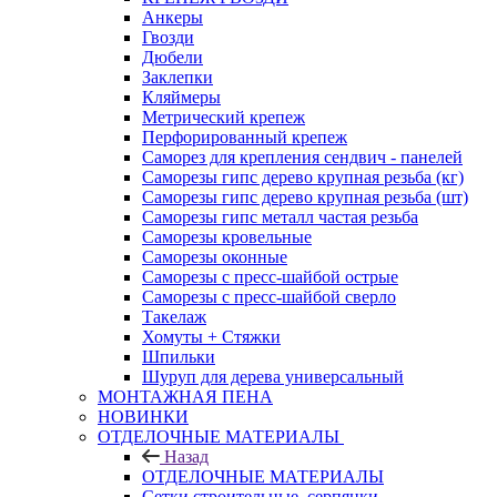
Анкеры
Гвозди
Дюбели
Заклепки
Кляймеры
Метрический крепеж
Перфорированный крепеж
Саморез для крепления сендвич - панелей
Саморезы гипс дерево крупная резьба (кг)
Саморезы гипс дерево крупная резьба (шт)
Саморезы гипс металл частая резьба
Саморезы кровельные
Саморезы оконные
Саморезы с пресс-шайбой острые
Саморезы с пресс-шайбой сверло
Такелаж
Хомуты + Стяжки
Шпильки
Шуруп для дерева универсальный
МОНТАЖНАЯ ПЕНА
НОВИНКИ
ОТДЕЛОЧНЫЕ МАТЕРИАЛЫ
Назад
ОТДЕЛОЧНЫЕ МАТЕРИАЛЫ
Сетки строительные, серпянки