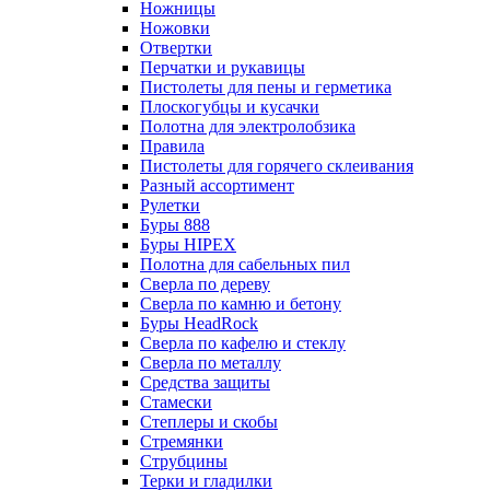
Ножницы
Ножовки
Отвертки
Перчатки и рукавицы
Пистолеты для пены и герметика
Плоскогубцы и кусачки
Полотна для электролобзика
Правила
Пистолеты для горячего склеивания
Разный ассортимент
Рулетки
Буры 888
Буры HIPEX
Полотна для сабельных пил
Сверла по дереву
Сверла по камню и бетону
Буры HeadRock
Сверла по кафелю и стеклу
Сверла по металлу
Средства защиты
Стамески
Степлеры и скобы
Стремянки
Струбцины
Терки и гладилки