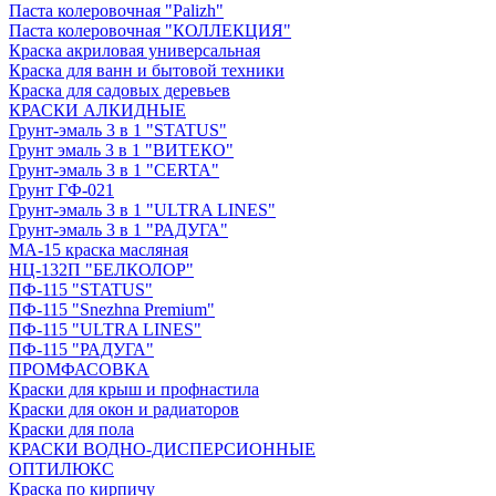
Паста колеровочная "Palizh"
Паста колеровочная "КОЛЛЕКЦИЯ"
Краска акриловая универсальная
Краска для ванн и бытовой техники
Краска для садовых деревьев
КРАСКИ АЛКИДНЫЕ
Грунт-эмаль 3 в 1 "STATUS"
Грунт эмаль 3 в 1 "ВИТЕКО"
Грунт-эмаль 3 в 1 "CERTA"
Грунт ГФ-021
Грунт-эмаль 3 в 1 "ULTRA LINES"
Грунт-эмаль 3 в 1 "РАДУГА"
МА-15 краска масляная
НЦ-132П "БЕЛКОЛОР"
ПФ-115 "STATUS"
ПФ-115 "Snezhna Premium"
ПФ-115 "ULTRA LINES"
ПФ-115 "РАДУГА"
ПРОМФАСОВКА
Краски для крыш и профнастила
Краски для окон и радиаторов
Краски для пола
КРАСКИ ВОДНО-ДИСПЕРСИОННЫЕ
ОПТИЛЮКС
Краска по кирпичу