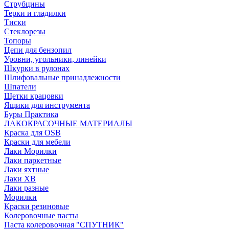
Струбцины
Терки и гладилки
Тиски
Стеклорезы
Топоры
Цепи для бензопил
Уровни, угольники, линейки
Шкурки в рулонах
Шлифовальные принадлежности
Шпатели
Щетки крацовки
Ящики для инструмента
Буры Практика
ЛАКОКРАСОЧНЫЕ МАТЕРИАЛЫ
Краска для OSB
Краски для мебели
Лаки Морилки
Лаки паркетные
Лаки яхтные
Лаки ХВ
Лаки разные
Морилки
Краски резиновые
Колеровочные пасты
Паста колеровочная "СПУТНИК"