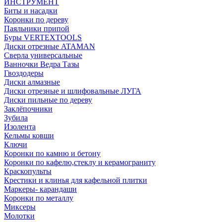
ИНСТРУМЕНТ
Биты и насадки
Коронки по дереву
Паяльники припой
Буры VERTEXTOOLS
Диски отрезные ATAMAN
Сверла универсальные
Ванночки Ведра Тазы
Гвоздодеры
Диски алмазные
Диски отрезные и шлифовальные ЛУГА
Диски пильные по дереву
Заклёпочники
Зубила
Изолента
Кельмы ковши
Ключи
Коронки по камню и бетону
Коронки по кафелю,стеклу и керамограниту
Краскопульты
Крестики и клинья для кафельной плитки
Маркеры- карандаши
Коронки по металлу
Миксеры
Молотки