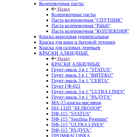
Колеровочные пасты
Назад
Колеровочные пасты
Паста колеровочная "СПУТНИК"
Паста колеровочная "Palizh"
Паста колеровочная "КОЛЛЕКЦИЯ"
Краска акриловая универсальная
Краска для ванн и бытовой техники
Краска для садовых деревьев
КРАСКИ АЛКИДНЫЕ
Назад
КРАСКИ АЛКИДНЫЕ
Грунт-эмаль 3 в 1 "STATUS"
Грунт эмаль 3 в 1 "ВИТЕКО"
Грунт-эмаль 3 в 1 "CERTA"
Грунт ГФ-021
Грунт-эмаль 3 в 1 "ULTRA LINES"
Грунт-эмаль 3 в 1 "РАДУГА"
МА-15 краска масляная
НЦ-132П "БЕЛКОЛОР"
ПФ-115 "STATUS"
ПФ-115 "Snezhna Premium"
ПФ-115 "ULTRA LINES"
ПФ-115 "РАДУГА"
ПРОМФАСОВКА