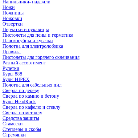
Напильники- надфили
Ножи
Ножницы
Ножовки
Отвертки
Перчатки и рукавицы
Пистолеты для пены и герметика
Плоскогубцы и кусачки
Полотна для электролобзика
Правила
Пистолеты для горячего склеивания
Разный ассортимент
Рулетки
Буры 888
Буры HIPEX
Полотна для сабельных пил
Сверла по дереву
Сверла по камню и бетону
Буры HeadRock
Сверла по кафелю и стеклу
Сверла по металлу
Средства защиты
Стамески
Степлеры и скобы
Стремянки