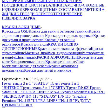
МАТЕРИАЛЫ
МОНТАЖНАЯ ПЕНА
КРЕПЕЖ
ГВОЗДИ
КЛЕИ
КИСТИ и ВАЛИКИ
ЗАМОЧНО-СКОБЯНЫЕ
ИЗДЕЛИЯ
ДЕРЕВОЗАЩИТНЫЕ СОСТАВЫ
ГЕРМЕТИКИ +
ЖИДКИЕ ГВОЗДИ
ЭЛЕКТРОТЕХНИЧЕСКИЕ
ИЗДЕЛИЯ
СВАРКА
—
КРАСКИ АЛКИДНЫЕ
Краска для OSB
Краска для ванн и бытовой техники
Краска
акриловая универсальная
Краска для садовых деревьев
Краски
для крыш и профнастила
Краски для окон и
радиаторов
Краски для пола
КРАСКИ ВОДНО-
ДИСПЕРСИОННЫЕ
Краски с молотковым эффектом
Краски
термостойкие
Мастика, праймер, гидроизоляция
Растворители
и олифа
Шпатлевки
КРАСКИ АЭРОЗОЛЬНЫЕ
Краситель для
кожи
Колеровочные пасты
Краски резиновые
Лаки
Морилки
Краски для мебели
Краска акриловая
декоративная
Краски для печей и каминов
—
Грунт-эмаль 3 в 1 "РАДУГА"
Грунт-эмаль 3 в 1 "STATUS"
Грунт эмаль 3 в 1
"ВИТЕКО"
Грунт-эмаль 3 в 1 "CERTA"
Грунт ГФ-021
Грунт-
эмаль 3 в 1 "ULTRA LINES"
МА-15 краска масляная
НЦ-132П
"БЕЛКОЛОР"
ПФ-115 "STATUS"
ПФ-115 "Snezhna
Premium"
ПФ-115 "ULTRA LINES"
ПФ-115 "РАДУГА"
ПРОМФАСОВКА