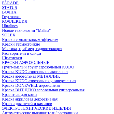
PARADE
STATUS
ВОЛНА
Грунтовки
КОЛЛЕКЦИЯ
Ultralines
Новые технологии "Malina"
SOLEX
Краски с молотковым эффектом
Краски термостойкие
Мастика, праймер, гидроизоляция
Растворители и олифа
Шпатлевки
КРАСКИ АЭРОЗОЛЬНЫЕ
Грунт-эмаль и грунт аэрозольный KUDO
Краска KUDO аэрозольная акриловая
Краска аэрозольная МЕТАЛЛИК
Краска KUDO аэрозольная универсальная
Краска DONEWELL аэрозольная
Краска ВИТ ДЕКО аэрозольная универсальная
Краситель для кожи
Краска акриловая декоративная
Краски для печей и каминов
ЭЛЕКТРОТЕХНИЧЕСКИЕ ИЗДЕЛИЯ
Автоматические выключатели/ расходники