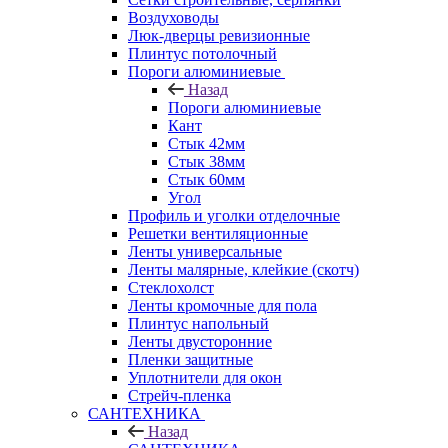
Воздуховоды
Люк-дверцы ревизионные
Плинтус потолочный
Пороги алюминиевые
Назад
Пороги алюминиевые
Кант
Стык 42мм
Стык 38мм
Стык 60мм
Угол
Профиль и уголки отделочные
Решетки вентиляционные
Ленты универсальные
Ленты малярные, клейкие (скотч)
Стеклохолст
Ленты кромочные для пола
Плинтус напольный
Ленты двусторонние
Пленки защитные
Уплотнители для окон
Стрейч-пленка
САНТЕХНИКА
Назад