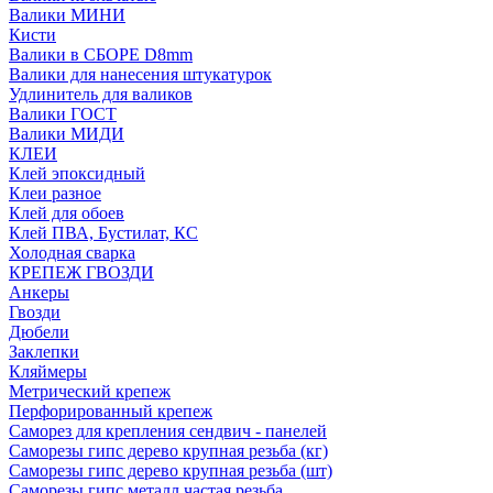
Валики МИНИ
Кисти
Валики в СБОРЕ D8mm
Валики для нанесения штукатурок
Удлинитель для валиков
Валики ГОСТ
Валики МИДИ
КЛЕИ
Клей эпоксидный
Клеи разное
Клей для обоев
Клей ПВА, Бустилат, КС
Холодная сварка
КРЕПЕЖ ГВОЗДИ
Анкеры
Гвозди
Дюбели
Заклепки
Кляймеры
Метрический крепеж
Перфорированный крепеж
Саморез для крепления сендвич - панелей
Саморезы гипс дерево крупная резьба (кг)
Саморезы гипс дерево крупная резьба (шт)
Саморезы гипс металл частая резьба