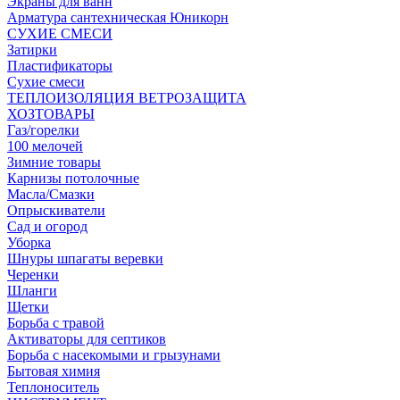
Экраны для ванн
Арматура сантехническая Юникорн
СУХИЕ СМЕСИ
Затирки
Пластификаторы
Сухие смеси
ТЕПЛОИЗОЛЯЦИЯ ВЕТРОЗАЩИТА
ХОЗТОВАРЫ
Газ/горелки
100 мелочей
Зимние товары
Карнизы потолочные
Масла/Смазки
Опрыскиватели
Сад и огород
Уборка
Шнуры шпагаты веревки
Черенки
Шланги
Щетки
Борьба с травой
Активаторы для септиков
Борьба с насекомыми и грызунами
Бытовая химия
Теплоноситель