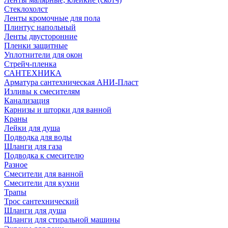
Стеклохолст
Ленты кромочные для пола
Плинтус напольный
Ленты двусторонние
Пленки защитные
Уплотнители для окон
Стрейч-пленка
САНТЕХНИКА
Арматура сантехническая АНИ-Пласт
Изливы к смесителям
Канализация
Карнизы и шторки для ванной
Краны
Лейки для душа
Подводка для воды
Шланги для газа
Подводка к смесителю
Разное
Смесители для ванной
Смесители для кухни
Трапы
Трос сантехнический
Шланги для душа
Шланги для стиральной машины