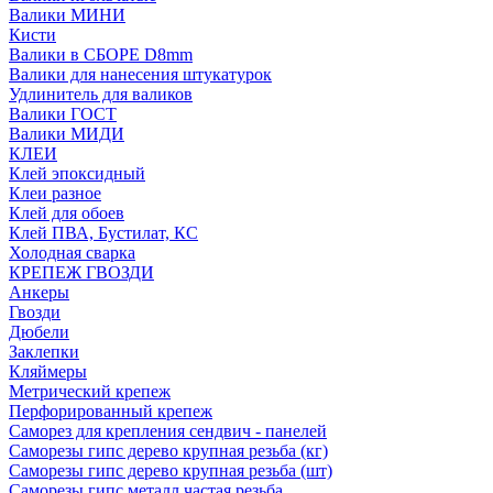
Валики МИНИ
Кисти
Валики в СБОРЕ D8mm
Валики для нанесения штукатурок
Удлинитель для валиков
Валики ГОСТ
Валики МИДИ
КЛЕИ
Клей эпоксидный
Клеи разное
Клей для обоев
Клей ПВА, Бустилат, КС
Холодная сварка
КРЕПЕЖ ГВОЗДИ
Анкеры
Гвозди
Дюбели
Заклепки
Кляймеры
Метрический крепеж
Перфорированный крепеж
Саморез для крепления сендвич - панелей
Саморезы гипс дерево крупная резьба (кг)
Саморезы гипс дерево крупная резьба (шт)
Саморезы гипс металл частая резьба