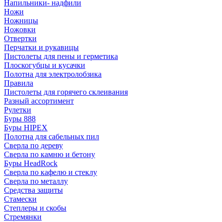
Напильники- надфили
Ножи
Ножницы
Ножовки
Отвертки
Перчатки и рукавицы
Пистолеты для пены и герметика
Плоскогубцы и кусачки
Полотна для электролобзика
Правила
Пистолеты для горячего склеивания
Разный ассортимент
Рулетки
Буры 888
Буры HIPEX
Полотна для сабельных пил
Сверла по дереву
Сверла по камню и бетону
Буры HeadRock
Сверла по кафелю и стеклу
Сверла по металлу
Средства защиты
Стамески
Степлеры и скобы
Стремянки