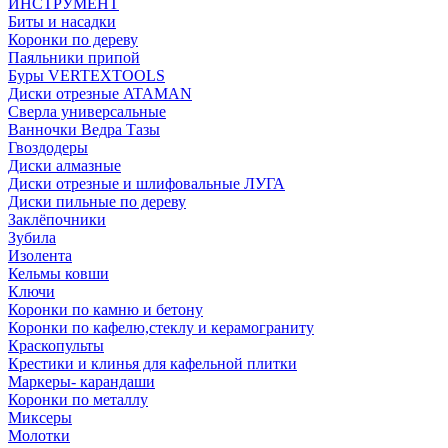
ИНСТРУМЕНТ
Биты и насадки
Коронки по дереву
Паяльники припой
Буры VERTEXTOOLS
Диски отрезные ATAMAN
Сверла универсальные
Ванночки Ведра Тазы
Гвоздодеры
Диски алмазные
Диски отрезные и шлифовальные ЛУГА
Диски пильные по дереву
Заклёпочники
Зубила
Изолента
Кельмы ковши
Ключи
Коронки по камню и бетону
Коронки по кафелю,стеклу и керамограниту
Краскопульты
Крестики и клинья для кафельной плитки
Маркеры- карандаши
Коронки по металлу
Миксеры
Молотки