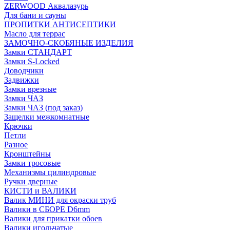
ZERWOOD Аквалазурь
Для бани и сауны
ПРОПИТКИ АНТИСЕПТИКИ
Масло для террас
ЗАМОЧНО-СКОБЯНЫЕ ИЗДЕЛИЯ
Замки СТАНДАРТ
Замки S-Locked
Доводчики
Задвижки
Замки врезные
Замки ЧАЗ
Замки ЧАЗ (под заказ)
Защелки межкомнатные
Крючки
Петли
Разное
Кронштейны
Замки тросовые
Механизмы цилиндровые
Ручки дверные
КИСТИ и ВАЛИКИ
Валик МИНИ для окраски труб
Валики в СБОРЕ D6mm
Валики для прикатки обоев
Валики игольчатые