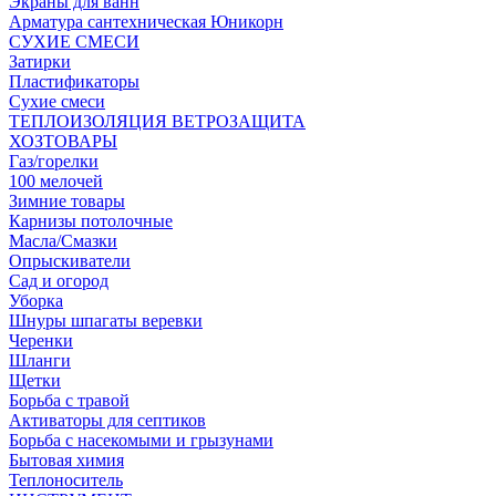
Экраны для ванн
Арматура сантехническая Юникорн
СУХИЕ СМЕСИ
Затирки
Пластификаторы
Сухие смеси
ТЕПЛОИЗОЛЯЦИЯ ВЕТРОЗАЩИТА
ХОЗТОВАРЫ
Газ/горелки
100 мелочей
Зимние товары
Карнизы потолочные
Масла/Смазки
Опрыскиватели
Сад и огород
Уборка
Шнуры шпагаты веревки
Черенки
Шланги
Щетки
Борьба с травой
Активаторы для септиков
Борьба с насекомыми и грызунами
Бытовая химия
Теплоноситель