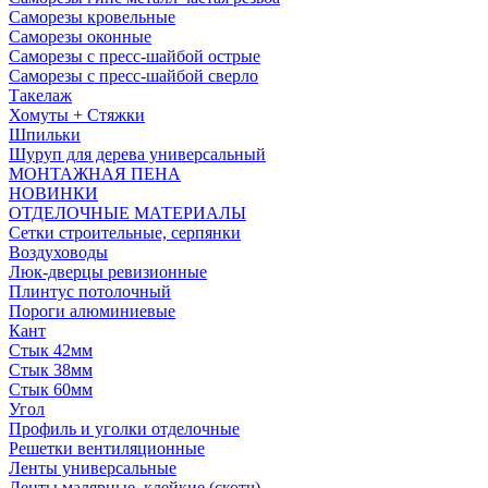
Саморезы кровельные
Саморезы оконные
Саморезы с пресс-шайбой острые
Саморезы с пресс-шайбой сверло
Такелаж
Хомуты + Стяжки
Шпильки
Шуруп для дерева универсальный
МОНТАЖНАЯ ПЕНА
НОВИНКИ
ОТДЕЛОЧНЫЕ МАТЕРИАЛЫ
Сетки строительные, серпянки
Воздуховоды
Люк-дверцы ревизионные
Плинтус потолочный
Пороги алюминиевые
Кант
Стык 42мм
Стык 38мм
Стык 60мм
Угол
Профиль и уголки отделочные
Решетки вентиляционные
Ленты универсальные
Ленты малярные, клейкие (скотч)