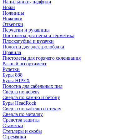
Напильники- надфили
Ножи
Ножницы
Ножовки
Отвертки
Перчатки и рукавицы
Пистолеты для пены и герметика
Плоскогубцы и кусачки
Полотна для электролобзика
Правила
Пистолеты для горячего склеивания
Разный ассортимент
Рулетки
Буры 888
Буры HIPEX
Полотна для сабельных пил
Сверла по дереву
Сверла по камню и бетону
Буры HeadRock
Сверла по кафелю и стеклу
Сверла по металлу
Средства защиты
Стамески
Степлеры и скобы
Стремянки