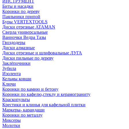
ИНСТРУМЕНТ
Биты и насадки
Коронки по дереву
Паяльники припой
Буры VERTEXTOOLS
Диски отрезные ATAMAN
Сверла универсальные
Ванночки Ведра Тазы
Гвоздодеры
Диски алмазные
Диски отрезные и шлифовальные ЛУГА
Диски пильные по дереву
Заклёпочники
Зубила
Изолента
Кельмы ковши
Ключи
Коронки по камню и бетону
Коронки по кафелю,стеклу и керамограниту
Краскопульты
Крестики и клинья для кафельной плитки
Маркеры- карандаши
Коронки по металлу
Миксеры
Молотки