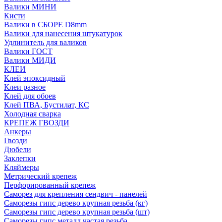
Валики МИНИ
Кисти
Валики в СБОРЕ D8mm
Валики для нанесения штукатурок
Удлинитель для валиков
Валики ГОСТ
Валики МИДИ
КЛЕИ
Клей эпоксидный
Клеи разное
Клей для обоев
Клей ПВА, Бустилат, КС
Холодная сварка
КРЕПЕЖ ГВОЗДИ
Анкеры
Гвозди
Дюбели
Заклепки
Кляймеры
Метрический крепеж
Перфорированный крепеж
Саморез для крепления сендвич - панелей
Саморезы гипс дерево крупная резьба (кг)
Саморезы гипс дерево крупная резьба (шт)
Саморезы гипс металл частая резьба