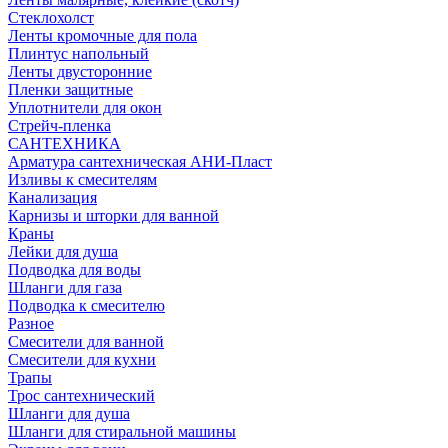
Стеклохолст
Ленты кромочные для пола
Плинтус напольный
Ленты двусторонние
Пленки защитные
Уплотнители для окон
Стрейч-пленка
САНТЕХНИКА
Арматура сантехническая АНИ-Пласт
Изливы к смесителям
Канализация
Карнизы и шторки для ванной
Краны
Лейки для душа
Подводка для воды
Шланги для газа
Подводка к смесителю
Разное
Смесители для ванной
Смесители для кухни
Трапы
Трос сантехнический
Шланги для душа
Шланги для стиральной машины