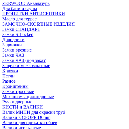
ZERWOOD Аквалазурь
Для бани и сауны
ПРОПИТКИ АНТИСЕПТИКИ
Масло для террас
ЗАМОЧНО-СКОБЯНЫЕ ИЗДЕЛИЯ
Замки СТАНДАРТ
Замки S-Locked
Доводчики
Задвижки
Замки врезные
Замки ЧАЗ
Замки ЧАЗ (под заказ)
Защелки межкомнатные
Крючки
Петли
Разное
Кронштейны
Замки тросовые
Механизмы цилиндровые
Ручки дверные
КИСТИ и ВАЛИКИ
Валик МИНИ для окраски труб
Валики в СБОРЕ D6mm
Валики для прикатки обоев
Валики игольчатые