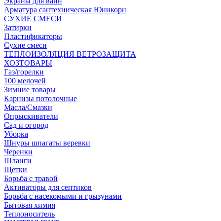
Экраны для ванн
Арматура сантехническая Юникорн
СУХИЕ СМЕСИ
Затирки
Пластификаторы
Сухие смеси
ТЕПЛОИЗОЛЯЦИЯ ВЕТРОЗАЩИТА
ХОЗТОВАРЫ
Газ/горелки
100 мелочей
Зимние товары
Карнизы потолочные
Масла/Смазки
Опрыскиватели
Сад и огород
Уборка
Шнуры шпагаты веревки
Черенки
Шланги
Щетки
Борьба с травой
Активаторы для септиков
Борьба с насекомыми и грызунами
Бытовая химия
Теплоноситель