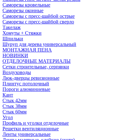
Саморезы кровельные
Саморезы оконные
Саморезы с пресс-шайбой острые
Саморезы с пресс-шайбой сверло
Такелаж
Хомуты + Стяжки
Шпильки
Шуруп для дерева универсальный
МОНТАЖНАЯ ПЕНА
НОВИНКИ
ОТДЕЛОЧНЫЕ МАТЕРИАЛЫ
Сетки строительные, серпянки
Воздуховоды
Люк-дверцы ревизионные
Плинтус потолочный
Пороги алюминиевые
Кант
Стык 42мм
Стык 38мм
Стык 60мм
Угол
Профиль и уголки отделочные
Решетки вентиляционные
Ленты универсальные
Ленты малярные, клейкие (скотч)