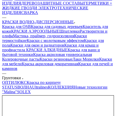
ИЗДЕЛИЯ
ДЕРЕВОЗАЩИТНЫЕ СОСТАВЫ
ГЕРМЕТИКИ +
ЖИДКИЕ ГВОЗДИ
ЭЛЕКТРОТЕХНИЧЕСКИЕ
ИЗДЕЛИЯ
СВАРКА
—
КРАСКИ ВОДНО-ДИСПЕРСИОННЫЕ
Краска для OSB
Краска для садовых деревьев
Краситель для
кожи
КРАСКИ АЭРОЗОЛЬНЫЕ
Шпатлевки
Растворители и
олифа
Мастика, праймер, гидроизоляция
Краски
термостойкие
Краски с молотковым эффектом
Краски для
пола
Краски для окон и радиаторов
Краски для крыш и
профнастила
КРАСКИ АЛКИДНЫЕ
Краска для ванн и
бытовой техники
Краска акриловая универсальная
Колеровочные пасты
Краски резиновые
Лаки Морилки
Краски
для мебели
Краска акриловая декоративная
Краски для печей и
каминов
—
Грунтовки
ОПТИЛЮКС
Краска по кирпичу
STATUS
ВОЛНА
Ultralines
КОЛЛЕКЦИЯ
Новые технологии
"Malina"
SOLEX