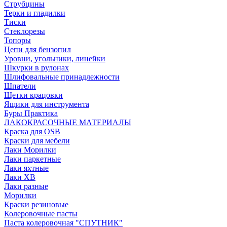
Струбцины
Терки и гладилки
Тиски
Стеклорезы
Топоры
Цепи для бензопил
Уровни, угольники, линейки
Шкурки в рулонах
Шлифовальные принадлежности
Шпатели
Щетки крацовки
Ящики для инструмента
Буры Практика
ЛАКОКРАСОЧНЫЕ МАТЕРИАЛЫ
Краска для OSB
Краски для мебели
Лаки Морилки
Лаки паркетные
Лаки яхтные
Лаки ХВ
Лаки разные
Морилки
Краски резиновые
Колеровочные пасты
Паста колеровочная "СПУТНИК"