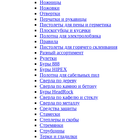
Ножницы
Ножовки
Отвертки
Перчатки и рукавицы
Пистолеты для пены и герметика
Плоскогубцы и кусачки
Полотна для электролобзика
Правила
Пистолеты для горячего склеивания
Разный ассортимент
Рулетки
Буры 888
Буры HIPEX
Полотна для сабельных пил
Сверла по дереву
Сверла по камню и бетону
Буры HeadRock
Сверла по кафелю и стеклу
Сверла по металлу
Средства защиты
Стамески
Степлеры и скобы
Стремянки
Струбцины
Терки и гладилки