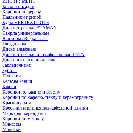
ИНСТРУМЕНТ
Биты и насадки
Коронки по дереву
Паяльники припой
Буры VERTEXTOOLS
Диски отрезные ATAMAN
Сверла универсальные
Ванночки Ведра Тазы
Гвоздодеры
Диски алмазные
Диски отрезные и шлифовальные ЛУГА
Диски пильные по дереву
Заклёпочники
Зубила
Изолента
Кельмы ковши
Ключи
Коронки по камню и бетону
Коронки по кафелю,стеклу и керамограниту
Краскопульты
Крестики и клинья для кафельной плитки
Маркеры- карандаши
Коронки по металлу
Миксеры
Молотки