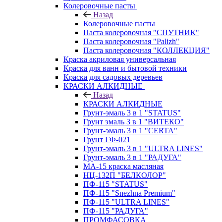
Колеровочные пасты
Назад
Колеровочные пасты
Паста колеровочная "СПУТНИК"
Паста колеровочная "Palizh"
Паста колеровочная "КОЛЛЕКЦИЯ"
Краска акриловая универсальная
Краска для ванн и бытовой техники
Краска для садовых деревьев
КРАСКИ АЛКИДНЫЕ
Назад
КРАСКИ АЛКИДНЫЕ
Грунт-эмаль 3 в 1 "STATUS"
Грунт эмаль 3 в 1 "ВИТЕКО"
Грунт-эмаль 3 в 1 "CERTA"
Грунт ГФ-021
Грунт-эмаль 3 в 1 "ULTRA LINES"
Грунт-эмаль 3 в 1 "РАДУГА"
МА-15 краска масляная
НЦ-132П "БЕЛКОЛОР"
ПФ-115 "STATUS"
ПФ-115 "Snezhna Premium"
ПФ-115 "ULTRA LINES"
ПФ-115 "РАДУГА"
ПРОМФАСОВКА