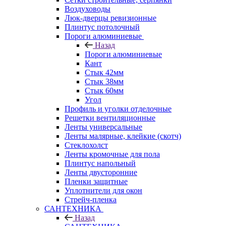
Воздуховоды
Люк-дверцы ревизионные
Плинтус потолочный
Пороги алюминиевые
Назад
Пороги алюминиевые
Кант
Стык 42мм
Стык 38мм
Стык 60мм
Угол
Профиль и уголки отделочные
Решетки вентиляционные
Ленты универсальные
Ленты малярные, клейкие (скотч)
Стеклохолст
Ленты кромочные для пола
Плинтус напольный
Ленты двусторонние
Пленки защитные
Уплотнители для окон
Стрейч-пленка
САНТЕХНИКА
Назад