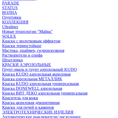
PARADE
STATUS
ВОЛНА
Грунтовки
КОЛЛЕКЦИЯ
Ultralines
Новые технологии "Malina"
SOLEX
Краски с молотковым эффектом
Краски термостойкие
Мастика, праймер, гидроизоляция
Растворители и олифа
Шпатлевки
КРАСКИ АЭРОЗОЛЬНЫЕ
Грунт-эмаль и грунт аэрозольный KUDO
Краска KUDO аэрозольная акриловая
Краска аэрозольная МЕТАЛЛИК
Краска KUDO аэрозольная универсальная
Краска DONEWELL аэрозольная
Краска ВИТ ДЕКО аэрозольная универсальная
Краситель для кожи
Краска акриловая декоративная
Краски для печей и каминов
ЭЛЕКТРОТЕХНИЧЕСКИЕ ИЗДЕЛИЯ
Автоматические выключатели/ расходники