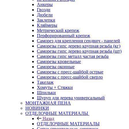
Анкеры
Гвозди
Дюбели
Заклепки
Кляймеры
Метрический крепеж
Перфорированный крепеж
Саморез для крепления сендвич - панелей
Саморезы гипс дерево крупная резьба (кг)
Саморезы гипс дерево крупная резьба (шт)
Саморезы гипс металл частая резьба
Саморезы кровельные
Саморезы оконные
Саморезы с пресс-шайбой острые
Саморезы с пресс-шайбой сверло
Такелаж
Хомуты + Стяжки
Шпильки
Шуруп для дерева универсальный
МОНТАЖНАЯ ПЕНА
НОВИНКИ
ОТДЕЛОЧНЫЕ МАТЕРИАЛЫ
Назад
ОТДЕЛОЧНЫЕ МАТЕРИАЛЫ
Сетки строительные, серпянки