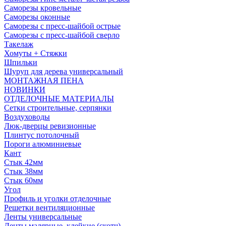
Саморезы кровельные
Саморезы оконные
Саморезы с пресс-шайбой острые
Саморезы с пресс-шайбой сверло
Такелаж
Хомуты + Стяжки
Шпильки
Шуруп для дерева универсальный
МОНТАЖНАЯ ПЕНА
НОВИНКИ
ОТДЕЛОЧНЫЕ МАТЕРИАЛЫ
Сетки строительные, серпянки
Воздуховоды
Люк-дверцы ревизионные
Плинтус потолочный
Пороги алюминиевые
Кант
Стык 42мм
Стык 38мм
Стык 60мм
Угол
Профиль и уголки отделочные
Решетки вентиляционные
Ленты универсальные
Ленты малярные, клейкие (скотч)