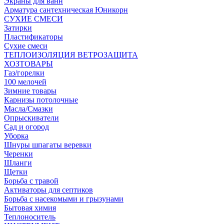
Экраны для ванн
Арматура сантехническая Юникорн
СУХИЕ СМЕСИ
Затирки
Пластификаторы
Сухие смеси
ТЕПЛОИЗОЛЯЦИЯ ВЕТРОЗАЩИТА
ХОЗТОВАРЫ
Газ/горелки
100 мелочей
Зимние товары
Карнизы потолочные
Масла/Смазки
Опрыскиватели
Сад и огород
Уборка
Шнуры шпагаты веревки
Черенки
Шланги
Щетки
Борьба с травой
Активаторы для септиков
Борьба с насекомыми и грызунами
Бытовая химия
Теплоноситель