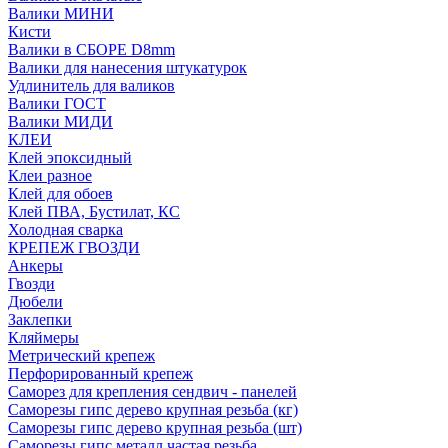
Валики МИНИ
Кисти
Валики в СБОРЕ D8mm
Валики для нанесения штукатурок
Удлинитель для валиков
Валики ГОСТ
Валики МИДИ
КЛЕИ
Клей эпоксидный
Клеи разное
Клей для обоев
Клей ПВА, Бустилат, КС
Холодная сварка
КРЕПЕЖ ГВОЗДИ
Анкеры
Гвозди
Дюбели
Заклепки
Кляймеры
Метрический крепеж
Перфорированный крепеж
Саморез для крепления сендвич - панелей
Саморезы гипс дерево крупная резьба (кг)
Саморезы гипс дерево крупная резьба (шт)
Саморезы гипс металл частая резьба