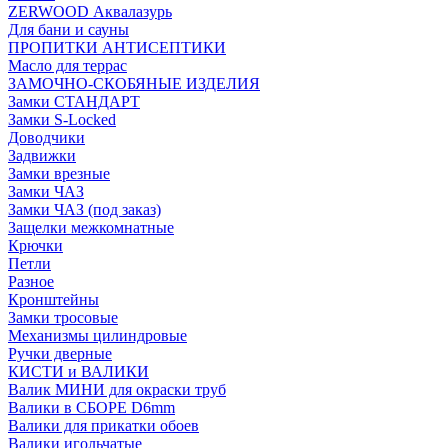
ZERWOOD Аквалазурь
Для бани и сауны
ПРОПИТКИ АНТИСЕПТИКИ
Масло для террас
ЗАМОЧНО-СКОБЯНЫЕ ИЗДЕЛИЯ
Замки СТАНДАРТ
Замки S-Locked
Доводчики
Задвижки
Замки врезные
Замки ЧАЗ
Замки ЧАЗ (под заказ)
Защелки межкомнатные
Крючки
Петли
Разное
Кронштейны
Замки тросовые
Механизмы цилиндровые
Ручки дверные
КИСТИ и ВАЛИКИ
Валик МИНИ для окраски труб
Валики в СБОРЕ D6mm
Валики для прикатки обоев
Валики игольчатые