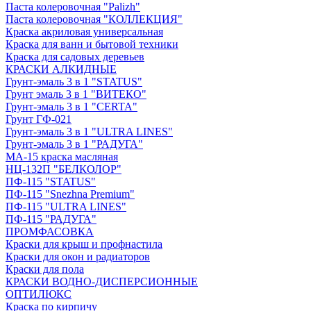
Паста колеровочная "Palizh"
Паста колеровочная "КОЛЛЕКЦИЯ"
Краска акриловая универсальная
Краска для ванн и бытовой техники
Краска для садовых деревьев
КРАСКИ АЛКИДНЫЕ
Грунт-эмаль 3 в 1 "STATUS"
Грунт эмаль 3 в 1 "ВИТЕКО"
Грунт-эмаль 3 в 1 "CERTA"
Грунт ГФ-021
Грунт-эмаль 3 в 1 "ULTRA LINES"
Грунт-эмаль 3 в 1 "РАДУГА"
МА-15 краска масляная
НЦ-132П "БЕЛКОЛОР"
ПФ-115 "STATUS"
ПФ-115 "Snezhna Premium"
ПФ-115 "ULTRA LINES"
ПФ-115 "РАДУГА"
ПРОМФАСОВКА
Краски для крыш и профнастила
Краски для окон и радиаторов
Краски для пола
КРАСКИ ВОДНО-ДИСПЕРСИОННЫЕ
ОПТИЛЮКС
Краска по кирпичу