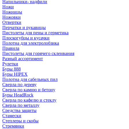
Напильники- надфили
Ножи
Ножницы
Ножовки
Отвертки
Перчатки и рукавицы
Пистолеты для пены и герметика
Плоскогубцы и кусачки
Полотна для электролобзика
Правила
Пистолеты для горячего склеивания
Разный ассортимент
Рулетки
Буры 888
Буры HIPEX
Полотна для сабельных пил
Сверла по дереву
Сверла по камню и бетону
Буры HeadRock
Сверла по кафелю и стеклу
Сверла по металлу
Средства защиты
Стамески
Степлеры и скобы
Стремянки