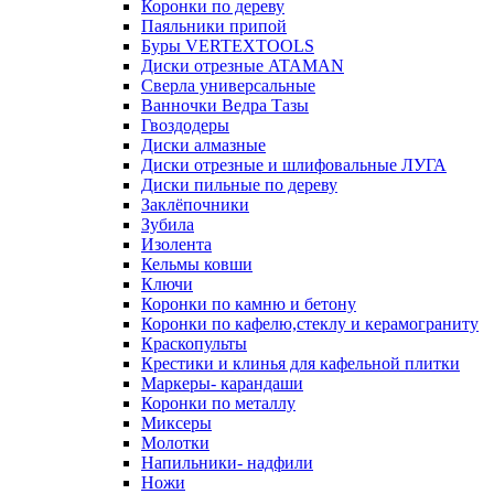
Коронки по дереву
Паяльники припой
Буры VERTEXTOOLS
Диски отрезные ATAMAN
Сверла универсальные
Ванночки Ведра Тазы
Гвоздодеры
Диски алмазные
Диски отрезные и шлифовальные ЛУГА
Диски пильные по дереву
Заклёпочники
Зубила
Изолента
Кельмы ковши
Ключи
Коронки по камню и бетону
Коронки по кафелю,стеклу и керамограниту
Краскопульты
Крестики и клинья для кафельной плитки
Маркеры- карандаши
Коронки по металлу
Миксеры
Молотки
Напильники- надфили
Ножи