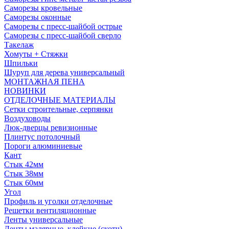
Саморезы кровельные
Саморезы оконные
Саморезы с пресс-шайбой острые
Саморезы с пресс-шайбой сверло
Такелаж
Хомуты + Стяжки
Шпильки
Шуруп для дерева универсальный
МОНТАЖНАЯ ПЕНА
НОВИНКИ
ОТДЕЛОЧНЫЕ МАТЕРИАЛЫ
Сетки строительные, серпянки
Воздуховоды
Люк-дверцы ревизионные
Плинтус потолочный
Пороги алюминиевые
Кант
Стык 42мм
Стык 38мм
Стык 60мм
Угол
Профиль и уголки отделочные
Решетки вентиляционные
Ленты универсальные
Ленты малярные, клейкие (скотч)