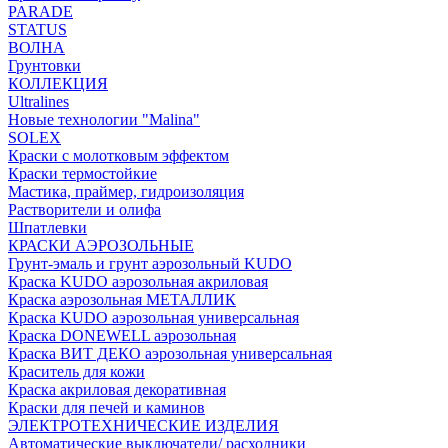
PARADE
STATUS
ВОЛНА
Грунтовки
КОЛЛЕКЦИЯ
Ultralines
Новые технологии "Malina"
SOLEX
Краски с молотковым эффектом
Краски термостойкие
Мастика, праймер, гидроизоляция
Растворители и олифа
Шпатлевки
КРАСКИ АЭРОЗОЛЬНЫЕ
Грунт-эмаль и грунт аэрозольный KUDO
Краска KUDO аэрозольная акриловая
Краска аэрозольная МЕТАЛЛИК
Краска KUDO аэрозольная универсальная
Краска DONEWELL аэрозольная
Краска ВИТ ДЕКО аэрозольная универсальная
Краситель для кожи
Краска акриловая декоративная
Краски для печей и каминов
ЭЛЕКТРОТЕХНИЧЕСКИЕ ИЗДЕЛИЯ
Автоматические выключатели/ расходники