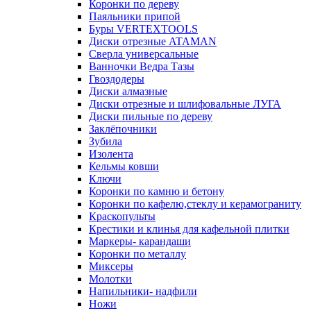
Коронки по дереву
Паяльники припой
Буры VERTEXTOOLS
Диски отрезные ATAMAN
Сверла универсальные
Ванночки Ведра Тазы
Гвоздодеры
Диски алмазные
Диски отрезные и шлифовальные ЛУГА
Диски пильные по дереву
Заклёпочники
Зубила
Изолента
Кельмы ковши
Ключи
Коронки по камню и бетону
Коронки по кафелю,стеклу и керамограниту
Краскопульты
Крестики и клинья для кафельной плитки
Маркеры- карандаши
Коронки по металлу
Миксеры
Молотки
Напильники- надфили
Ножи