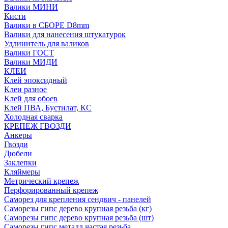
Валики МИНИ
Кисти
Валики в СБОРЕ D8mm
Валики для нанесения штукатурок
Удлинитель для валиков
Валики ГОСТ
Валики МИДИ
КЛЕИ
Клей эпоксидный
Клеи разное
Клей для обоев
Клей ПВА, Бустилат, КС
Холодная сварка
КРЕПЕЖ ГВОЗДИ
Анкеры
Гвозди
Дюбели
Заклепки
Кляймеры
Метрический крепеж
Перфорированный крепеж
Саморез для крепления сендвич - панелей
Саморезы гипс дерево крупная резьба (кг)
Саморезы гипс дерево крупная резьба (шт)
Саморезы гипс металл частая резьба