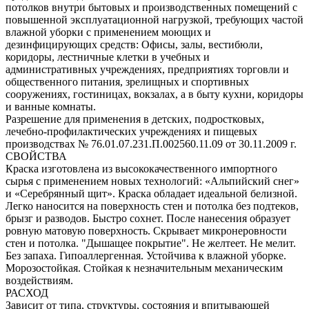
потолков внутри бытовых и производственных помещений с
повышенной эксплуатационной нагрузкой, требующих частой
влажной уборки с применением моющих и
дезинфицирующих средств: Офисы, залы, вестибюли,
коридоры, лестничные клетки в учебных и
административных учреждениях, предприятиях торговли и
общественного питания, зрелищных и спортивных
сооружениях, гостиницах, вокзалах, а в быту кухни, коридоры
и ванные комнаты.
Разрешение для применения в детских, подростковых,
лечебно-профилактических учреждениях и пищевых
производствах № 76.01.07.231.П.002560.11.09 от 30.11.2009 г.
СВОЙСТВА
Краска изготовлена из высококачественного импортного
сырья с применением новых технологий: «Альпийский снег»
и «Серебрянный щит». Краска обладает идеальной белизной.
Легко наносится на поверхность стен и потолка без подтеков,
брызг и разводов. Быстро сохнет. После нанесения образует
ровную матовую поверхность. Скрывает микронеровности
стен и потолка. "Дышащее покрытие". Не желтеет. Не мелит.
Без запаха. Гипоаллергенная. Устойчива к влажной уборке.
Морозостойкая. Стойкая к незначительным механическим
воздействиям.
РАСХОД
Зависит от типа, структуры, состояния и впитывающей