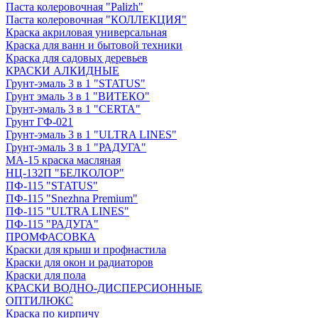
Паста колеровочная "Palizh"
Паста колеровочная "КОЛЛЕКЦИЯ"
Краска акриловая универсальная
Краска для ванн и бытовой техники
Краска для садовых деревьев
КРАСКИ АЛКИДНЫЕ
Грунт-эмаль 3 в 1 "STATUS"
Грунт эмаль 3 в 1 "ВИТЕКО"
Грунт-эмаль 3 в 1 "CERTA"
Грунт ГФ-021
Грунт-эмаль 3 в 1 "ULTRA LINES"
Грунт-эмаль 3 в 1 "РАДУГА"
МА-15 краска масляная
НЦ-132П "БЕЛКОЛОР"
ПФ-115 "STATUS"
ПФ-115 "Snezhna Premium"
ПФ-115 "ULTRA LINES"
ПФ-115 "РАДУГА"
ПРОМФАСОВКА
Краски для крыш и профнастила
Краски для окон и радиаторов
Краски для пола
КРАСКИ ВОДНО-ДИСПЕРСИОННЫЕ
ОПТИЛЮКС
Краска по кирпичу