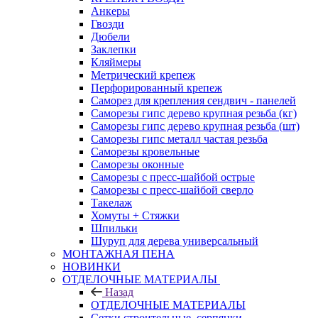
Анкеры
Гвозди
Дюбели
Заклепки
Кляймеры
Метрический крепеж
Перфорированный крепеж
Саморез для крепления сендвич - панелей
Саморезы гипс дерево крупная резьба (кг)
Саморезы гипс дерево крупная резьба (шт)
Саморезы гипс металл частая резьба
Саморезы кровельные
Саморезы оконные
Саморезы с пресс-шайбой острые
Саморезы с пресс-шайбой сверло
Такелаж
Хомуты + Стяжки
Шпильки
Шуруп для дерева универсальный
МОНТАЖНАЯ ПЕНА
НОВИНКИ
ОТДЕЛОЧНЫЕ МАТЕРИАЛЫ
Назад
ОТДЕЛОЧНЫЕ МАТЕРИАЛЫ
Сетки строительные, серпянки