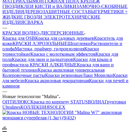
МАТЕРИАЛЫ
МОНТАЖНАЯ ПЕНА
КРЕПЕЖ
ГВОЗДИ
КЛЕИ
КИСТИ и ВАЛИКИ
ЗАМОЧНО-СКОБЯНЫЕ
ИЗДЕЛИЯ
ДЕРЕВОЗАЩИТНЫЕ СОСТАВЫ
ГЕРМЕТИКИ +
ЖИДКИЕ ГВОЗДИ
ЭЛЕКТРОТЕХНИЧЕСКИЕ
ИЗДЕЛИЯ
СВАРКА
—
КРАСКИ ВОДНО-ДИСПЕРСИОННЫЕ
Краска для OSB
Краска для садовых деревьев
Краситель для
кожи
КРАСКИ АЭРОЗОЛЬНЫЕ
Шпатлевки
Растворители и
олифа
Мастика, праймер, гидроизоляция
Краски
термостойкие
Краски с молотковым эффектом
Краски для
пола
Краски для окон и радиаторов
Краски для крыш и
профнастила
КРАСКИ АЛКИДНЫЕ
Краска для ванн и
бытовой техники
Краска акриловая универсальная
Колеровочные пасты
Краски резиновые
Лаки Морилки
Краски
для мебели
Краска акриловая декоративная
Краски для печей и
каминов
—
Новые технологии "Malina"
ОПТИЛЮКС
Краска по кирпичу
STATUS
ВОЛНА
Грунтовки
Ultralines
КОЛЛЕКЦИЯ
SOLEX