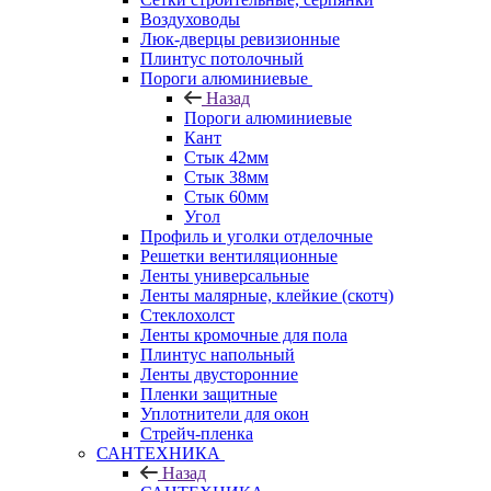
Воздуховоды
Люк-дверцы ревизионные
Плинтус потолочный
Пороги алюминиевые
Назад
Пороги алюминиевые
Кант
Стык 42мм
Стык 38мм
Стык 60мм
Угол
Профиль и уголки отделочные
Решетки вентиляционные
Ленты универсальные
Ленты малярные, клейкие (скотч)
Стеклохолст
Ленты кромочные для пола
Плинтус напольный
Ленты двусторонние
Пленки защитные
Уплотнители для окон
Стрейч-пленка
САНТЕХНИКА
Назад