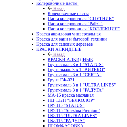
Колеровочные пасты
Назад
Колеровочные пасты
Паста колеровочная "СПУТНИК"
Паста колеровочная "Palizh"
Паста колеровочная "КОЛЛЕКЦИЯ"
Краска акриловая универсальная
Краска для ванн и бытовой техники
Краска для садовых деревьев
КРАСКИ АЛКИДНЫЕ
Назад
КРАСКИ АЛКИДНЫЕ
Грунт-эмаль 3 в 1 "STATUS"
Грунт эмаль 3 в 1 "ВИТЕКО"
Грунт-эмаль 3 в 1 "CERTA"
Грунт ГФ-021
Грунт-эмаль 3 в 1 "ULTRA LINES"
Грунт-эмаль 3 в 1 "РАДУГА"
МА-15 краска масляная
НЦ-132П "БЕЛКОЛОР"
ПФ-115 "STATUS"
ПФ-115 "Snezhna Premium"
ПФ-115 "ULTRA LINES"
ПФ-115 "РАДУГА"
ПРОМФАСОВКА