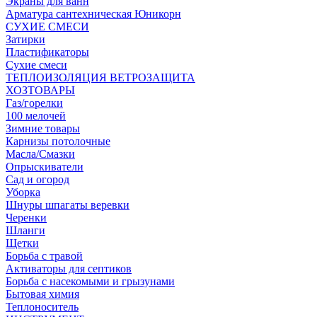
Экраны для ванн
Арматура сантехническая Юникорн
СУХИЕ СМЕСИ
Затирки
Пластификаторы
Сухие смеси
ТЕПЛОИЗОЛЯЦИЯ ВЕТРОЗАЩИТА
ХОЗТОВАРЫ
Газ/горелки
100 мелочей
Зимние товары
Карнизы потолочные
Масла/Смазки
Опрыскиватели
Сад и огород
Уборка
Шнуры шпагаты веревки
Черенки
Шланги
Щетки
Борьба с травой
Активаторы для септиков
Борьба с насекомыми и грызунами
Бытовая химия
Теплоноситель