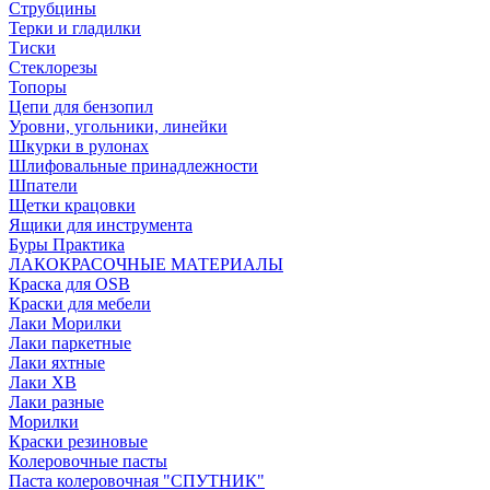
Струбцины
Терки и гладилки
Тиски
Стеклорезы
Топоры
Цепи для бензопил
Уровни, угольники, линейки
Шкурки в рулонах
Шлифовальные принадлежности
Шпатели
Щетки крацовки
Ящики для инструмента
Буры Практика
ЛАКОКРАСОЧНЫЕ МАТЕРИАЛЫ
Краска для OSB
Краски для мебели
Лаки Морилки
Лаки паркетные
Лаки яхтные
Лаки ХВ
Лаки разные
Морилки
Краски резиновые
Колеровочные пасты
Паста колеровочная "СПУТНИК"