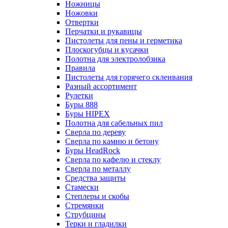
Ножницы
Ножовки
Отвертки
Перчатки и рукавицы
Пистолеты для пены и герметика
Плоскогубцы и кусачки
Полотна для электролобзика
Правила
Пистолеты для горячего склеивания
Разный ассортимент
Рулетки
Буры 888
Буры HIPEX
Полотна для сабельных пил
Сверла по дереву
Сверла по камню и бетону
Буры HeadRock
Сверла по кафелю и стеклу
Сверла по металлу
Средства защиты
Стамески
Степлеры и скобы
Стремянки
Струбцины
Терки и гладилки