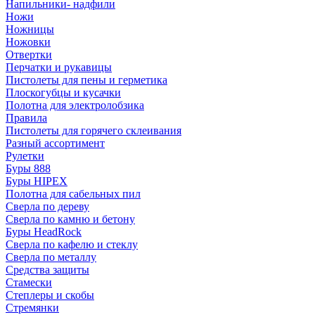
Напильники- надфили
Ножи
Ножницы
Ножовки
Отвертки
Перчатки и рукавицы
Пистолеты для пены и герметика
Плоскогубцы и кусачки
Полотна для электролобзика
Правила
Пистолеты для горячего склеивания
Разный ассортимент
Рулетки
Буры 888
Буры HIPEX
Полотна для сабельных пил
Сверла по дереву
Сверла по камню и бетону
Буры HeadRock
Сверла по кафелю и стеклу
Сверла по металлу
Средства защиты
Стамески
Степлеры и скобы
Стремянки