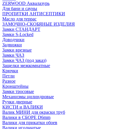
ZERWOOD Аквалазурь
Для бани и сауны
ПРОПИТКИ АНТИСЕПТИКИ
Масло для террас
ЗАМОЧНО-СКОБЯНЫЕ ИЗДЕЛИЯ
Замки СТАНДАРТ
Замки S-Locked
Доводчики
Задвижки
Замки врезные
Замки ЧАЗ
Замки ЧАЗ (под заказ)
Защелки межкомнатные
Крючки
Петли
Разное
Кронштейны
Замки тросовые
Механизмы цилиндровые
Ручки дверные
КИСТИ и ВАЛИКИ
Валик МИНИ для окраски труб
Валики в СБОРЕ D6mm
Валики для прикатки обоев
Валики игольчатые