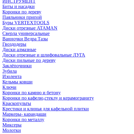
ИНСТРУМЕНТ
Биты и насадки
Коронки по дереву
Паяльники припой
Буры VERTEXTOOLS
Диски отрезные ATAMAN
Сверла универсальные
Ванночки Ведра Тазы
Гвоздодеры
Диски алмазные
Диски отрезные и шлифовальные ЛУГА
Диски пильные по дереву
Заклёпочники
Зубила
Изолента
Кельмы ковши
Ключи
Коронки по камню и бетону
Коронки по кафелю,стеклу и керамограниту
Краскопульты
Крестики и клинья для кафельной плитки
Маркеры- карандаши
Коронки по металлу
Миксеры
Молотки