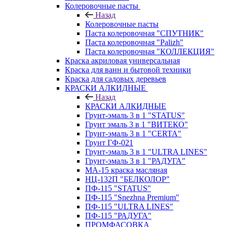
Колеровочные пасты
Назад
Колеровочные пасты
Паста колеровочная "СПУТНИК"
Паста колеровочная "Palizh"
Паста колеровочная "КОЛЛЕКЦИЯ"
Краска акриловая универсальная
Краска для ванн и бытовой техники
Краска для садовых деревьев
КРАСКИ АЛКИДНЫЕ
Назад
КРАСКИ АЛКИДНЫЕ
Грунт-эмаль 3 в 1 "STATUS"
Грунт эмаль 3 в 1 "ВИТЕКО"
Грунт-эмаль 3 в 1 "CERTA"
Грунт ГФ-021
Грунт-эмаль 3 в 1 "ULTRA LINES"
Грунт-эмаль 3 в 1 "РАДУГА"
МА-15 краска масляная
НЦ-132П "БЕЛКОЛОР"
ПФ-115 "STATUS"
ПФ-115 "Snezhna Premium"
ПФ-115 "ULTRA LINES"
ПФ-115 "РАДУГА"
ПРОМФАСОВКА