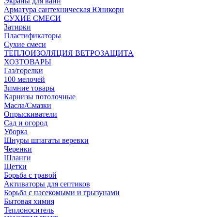
Экраны для ванн
Арматура сантехническая Юникорн
СУХИЕ СМЕСИ
Затирки
Пластификаторы
Сухие смеси
ТЕПЛОИЗОЛЯЦИЯ ВЕТРОЗАЩИТА
ХОЗТОВАРЫ
Газ/горелки
100 мелочей
Зимние товары
Карнизы потолочные
Масла/Смазки
Опрыскиватели
Сад и огород
Уборка
Шнуры шпагаты веревки
Черенки
Шланги
Щетки
Борьба с травой
Активаторы для септиков
Борьба с насекомыми и грызунами
Бытовая химия
Теплоноситель