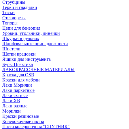
Струбцины
Терки и гладилки
Тиски
Стеклорезы
Топоры
Цепи для бензопил
Уровни, угольники, линейки
Шкурки в рулонах
Шлифовальные принадлежности
Шпатели
Щетки крацовки
Ящики для инструмента
Буры Практика
ЛАКОКРАСОЧНЫЕ МАТЕРИАЛЫ
Краска для OSB
Краски для мебели
Лаки Морилки
Лаки паркетные
Лаки яхтные
Лаки ХВ
Лаки разные
Морилки
Краски резиновые
Колеровочные пасты
Паста колеровочная "СПУТНИК"