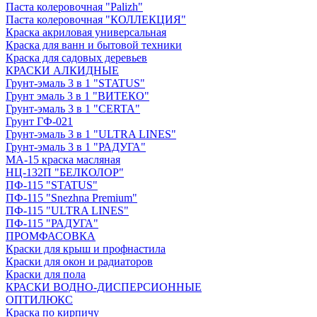
Паста колеровочная "Palizh"
Паста колеровочная "КОЛЛЕКЦИЯ"
Краска акриловая универсальная
Краска для ванн и бытовой техники
Краска для садовых деревьев
КРАСКИ АЛКИДНЫЕ
Грунт-эмаль 3 в 1 "STATUS"
Грунт эмаль 3 в 1 "ВИТЕКО"
Грунт-эмаль 3 в 1 "CERTA"
Грунт ГФ-021
Грунт-эмаль 3 в 1 "ULTRA LINES"
Грунт-эмаль 3 в 1 "РАДУГА"
МА-15 краска масляная
НЦ-132П "БЕЛКОЛОР"
ПФ-115 "STATUS"
ПФ-115 "Snezhna Premium"
ПФ-115 "ULTRA LINES"
ПФ-115 "РАДУГА"
ПРОМФАСОВКА
Краски для крыш и профнастила
Краски для окон и радиаторов
Краски для пола
КРАСКИ ВОДНО-ДИСПЕРСИОННЫЕ
ОПТИЛЮКС
Краска по кирпичу