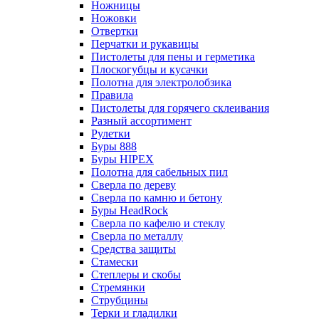
Ножницы
Ножовки
Отвертки
Перчатки и рукавицы
Пистолеты для пены и герметика
Плоскогубцы и кусачки
Полотна для электролобзика
Правила
Пистолеты для горячего склеивания
Разный ассортимент
Рулетки
Буры 888
Буры HIPEX
Полотна для сабельных пил
Сверла по дереву
Сверла по камню и бетону
Буры HeadRock
Сверла по кафелю и стеклу
Сверла по металлу
Средства защиты
Стамески
Степлеры и скобы
Стремянки
Струбцины
Терки и гладилки