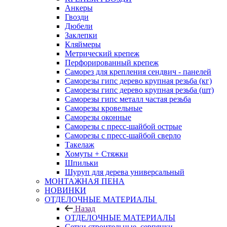
Анкеры
Гвозди
Дюбели
Заклепки
Кляймеры
Метрический крепеж
Перфорированный крепеж
Саморез для крепления сендвич - панелей
Саморезы гипс дерево крупная резьба (кг)
Саморезы гипс дерево крупная резьба (шт)
Саморезы гипс металл частая резьба
Саморезы кровельные
Саморезы оконные
Саморезы с пресс-шайбой острые
Саморезы с пресс-шайбой сверло
Такелаж
Хомуты + Стяжки
Шпильки
Шуруп для дерева универсальный
МОНТАЖНАЯ ПЕНА
НОВИНКИ
ОТДЕЛОЧНЫЕ МАТЕРИАЛЫ
Назад
ОТДЕЛОЧНЫЕ МАТЕРИАЛЫ
Сетки строительные, серпянки