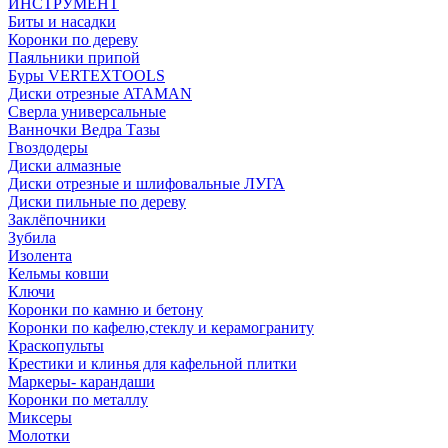
ИНСТРУМЕНТ
Биты и насадки
Коронки по дереву
Паяльники припой
Буры VERTEXTOOLS
Диски отрезные ATAMAN
Сверла универсальные
Ванночки Ведра Тазы
Гвоздодеры
Диски алмазные
Диски отрезные и шлифовальные ЛУГА
Диски пильные по дереву
Заклёпочники
Зубила
Изолента
Кельмы ковши
Ключи
Коронки по камню и бетону
Коронки по кафелю,стеклу и керамограниту
Краскопульты
Крестики и клинья для кафельной плитки
Маркеры- карандаши
Коронки по металлу
Миксеры
Молотки