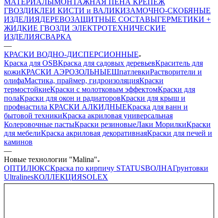
МАТЕРИАЛЫ
МОНТАЖНАЯ ПЕНА
КРЕПЕЖ
ГВОЗДИ
КЛЕИ
КИСТИ и ВАЛИКИ
ЗАМОЧНО-СКОБЯНЫЕ
ИЗДЕЛИЯ
ДЕРЕВОЗАЩИТНЫЕ СОСТАВЫ
ГЕРМЕТИКИ +
ЖИДКИЕ ГВОЗДИ
ЭЛЕКТРОТЕХНИЧЕСКИЕ
ИЗДЕЛИЯ
СВАРКА
—
КРАСКИ ВОДНО-ДИСПЕРСИОННЫЕ
Краска для OSB
Краска для садовых деревьев
Краситель для
кожи
КРАСКИ АЭРОЗОЛЬНЫЕ
Шпатлевки
Растворители и
олифа
Мастика, праймер, гидроизоляция
Краски
термостойкие
Краски с молотковым эффектом
Краски для
пола
Краски для окон и радиаторов
Краски для крыш и
профнастила
КРАСКИ АЛКИДНЫЕ
Краска для ванн и
бытовой техники
Краска акриловая универсальная
Колеровочные пасты
Краски резиновые
Лаки Морилки
Краски
для мебели
Краска акриловая декоративная
Краски для печей и
каминов
—
Новые технологии "Malina"
ОПТИЛЮКС
Краска по кирпичу
STATUS
ВОЛНА
Грунтовки
Ultralines
КОЛЛЕКЦИЯ
SOLEX