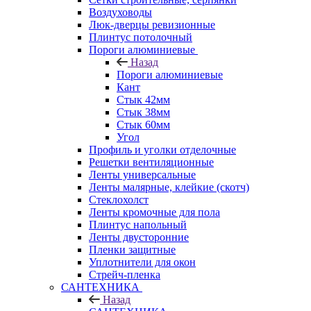
Воздуховоды
Люк-дверцы ревизионные
Плинтус потолочный
Пороги алюминиевые
Назад
Пороги алюминиевые
Кант
Стык 42мм
Стык 38мм
Стык 60мм
Угол
Профиль и уголки отделочные
Решетки вентиляционные
Ленты универсальные
Ленты малярные, клейкие (скотч)
Стеклохолст
Ленты кромочные для пола
Плинтус напольный
Ленты двусторонние
Пленки защитные
Уплотнители для окон
Стрейч-пленка
САНТЕХНИКА
Назад