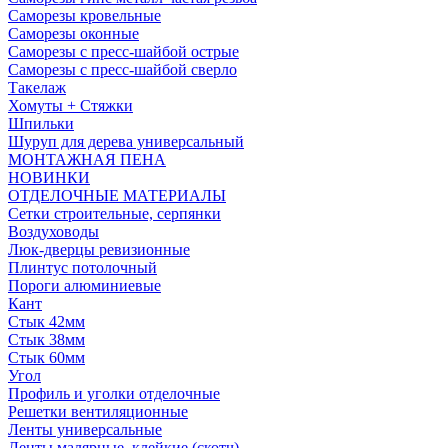
Саморезы кровельные
Саморезы оконные
Саморезы с пресс-шайбой острые
Саморезы с пресс-шайбой сверло
Такелаж
Хомуты + Стяжки
Шпильки
Шуруп для дерева универсальный
МОНТАЖНАЯ ПЕНА
НОВИНКИ
ОТДЕЛОЧНЫЕ МАТЕРИАЛЫ
Сетки строительные, серпянки
Воздуховоды
Люк-дверцы ревизионные
Плинтус потолочный
Пороги алюминиевые
Кант
Стык 42мм
Стык 38мм
Стык 60мм
Угол
Профиль и уголки отделочные
Решетки вентиляционные
Ленты универсальные
Ленты малярные, клейкие (скотч)