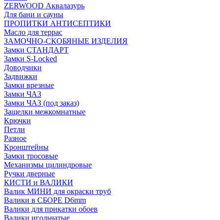
ZERWOOD Аквалазурь
Для бани и сауны
ПРОПИТКИ АНТИСЕПТИКИ
Масло для террас
ЗАМОЧНО-СКОБЯНЫЕ ИЗДЕЛИЯ
Замки СТАНДАРТ
Замки S-Locked
Доводчики
Задвижки
Замки врезные
Замки ЧАЗ
Замки ЧАЗ (под заказ)
Защелки межкомнатные
Крючки
Петли
Разное
Кронштейны
Замки тросовые
Механизмы цилиндровые
Ручки дверные
КИСТИ и ВАЛИКИ
Валик МИНИ для окраски труб
Валики в СБОРЕ D6mm
Валики для прикатки обоев
Валики игольчатые