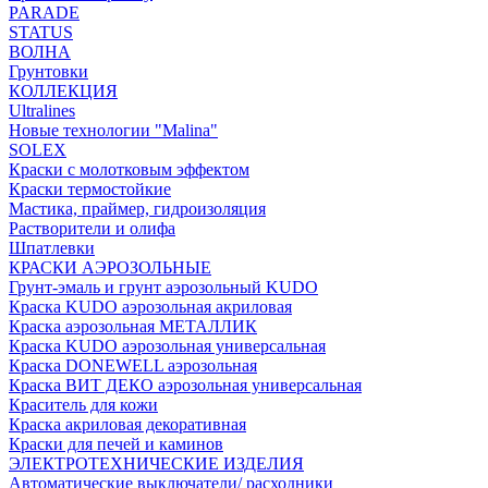
PARADE
STATUS
ВОЛНА
Грунтовки
КОЛЛЕКЦИЯ
Ultralines
Новые технологии "Malina"
SOLEX
Краски с молотковым эффектом
Краски термостойкие
Мастика, праймер, гидроизоляция
Растворители и олифа
Шпатлевки
КРАСКИ АЭРОЗОЛЬНЫЕ
Грунт-эмаль и грунт аэрозольный KUDO
Краска KUDO аэрозольная акриловая
Краска аэрозольная МЕТАЛЛИК
Краска KUDO аэрозольная универсальная
Краска DONEWELL аэрозольная
Краска ВИТ ДЕКО аэрозольная универсальная
Краситель для кожи
Краска акриловая декоративная
Краски для печей и каминов
ЭЛЕКТРОТЕХНИЧЕСКИЕ ИЗДЕЛИЯ
Автоматические выключатели/ расходники