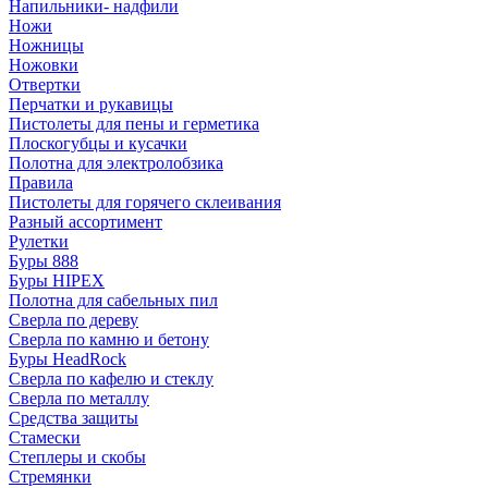
Напильники- надфили
Ножи
Ножницы
Ножовки
Отвертки
Перчатки и рукавицы
Пистолеты для пены и герметика
Плоскогубцы и кусачки
Полотна для электролобзика
Правила
Пистолеты для горячего склеивания
Разный ассортимент
Рулетки
Буры 888
Буры HIPEX
Полотна для сабельных пил
Сверла по дереву
Сверла по камню и бетону
Буры HeadRock
Сверла по кафелю и стеклу
Сверла по металлу
Средства защиты
Стамески
Степлеры и скобы
Стремянки