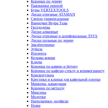
Коронки по дереву
Паяльники припой
Буры VERTEXTOOLS
Диски отрезные ATAMAN
Сверла универсальные
Ванночки Ведра Тазы
Гвоздодеры
Диски алмазные
Диски отрезные и шлифовальные ЛУГА
Диски пильные по дереву
Заклёпочники
Зубила
Изолента
Кельмы ковши
Ключи
Коронки по камню и бетону
Коронки по кафелю,стеклу и керамограниту
Краскопульты
Крестики и клинья для кафельной плитки
Маркеры- карандаши
Коронки по металлу
Миксеры
Молотки
Напильники- надфили
Ножи