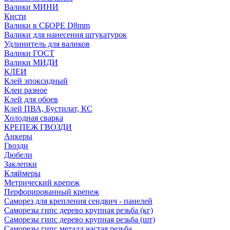
Валики МИНИ
Кисти
Валики в СБОРЕ D8mm
Валики для нанесения штукатурок
Удлинитель для валиков
Валики ГОСТ
Валики МИДИ
КЛЕИ
Клей эпоксидный
Клеи разное
Клей для обоев
Клей ПВА, Бустилат, КС
Холодная сварка
КРЕПЕЖ ГВОЗДИ
Анкеры
Гвозди
Дюбели
Заклепки
Кляймеры
Метрический крепеж
Перфорированный крепеж
Саморез для крепления сендвич - панелей
Саморезы гипс дерево крупная резьба (кг)
Саморезы гипс дерево крупная резьба (шт)
Саморезы гипс металл частая резьба