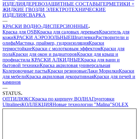
ИЗДЕЛИЯ
ДЕРЕВОЗАЩИТНЫЕ СОСТАВЫ
ГЕРМЕТИКИ +
ЖИДКИЕ ГВОЗДИ
ЭЛЕКТРОТЕХНИЧЕСКИЕ
ИЗДЕЛИЯ
СВАРКА
—
КРАСКИ ВОДНО-ДИСПЕРСИОННЫЕ
Краска для OSB
Краска для садовых деревьев
Краситель для
кожи
КРАСКИ АЭРОЗОЛЬНЫЕ
Шпатлевки
Растворители и
олифа
Мастика, праймер, гидроизоляция
Краски
термостойкие
Краски с молотковым эффектом
Краски для
пола
Краски для окон и радиаторов
Краски для крыш и
профнастила
КРАСКИ АЛКИДНЫЕ
Краска для ванн и
бытовой техники
Краска акриловая универсальная
Колеровочные пасты
Краски резиновые
Лаки Морилки
Краски
для мебели
Краска акриловая декоративная
Краски для печей и
каминов
—
STATUS
ОПТИЛЮКС
Краска по кирпичу
ВОЛНА
Грунтовки
Ultralines
КОЛЛЕКЦИЯ
Новые технологии "Malina"
SOLEX