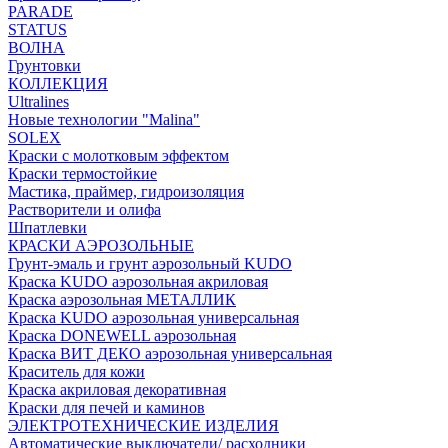
PARADE
STATUS
ВОЛНА
Грунтовки
КОЛЛЕКЦИЯ
Ultralines
Новые технологии "Malina"
SOLEX
Краски с молотковым эффектом
Краски термостойкие
Мастика, праймер, гидроизоляция
Растворители и олифа
Шпатлевки
КРАСКИ АЭРОЗОЛЬНЫЕ
Грунт-эмаль и грунт аэрозольный KUDO
Краска KUDO аэрозольная акриловая
Краска аэрозольная МЕТАЛЛИК
Краска KUDO аэрозольная универсальная
Краска DONEWELL аэрозольная
Краска ВИТ ДЕКО аэрозольная универсальная
Краситель для кожи
Краска акриловая декоративная
Краски для печей и каминов
ЭЛЕКТРОТЕХНИЧЕСКИЕ ИЗДЕЛИЯ
Автоматические выключатели/ расходники