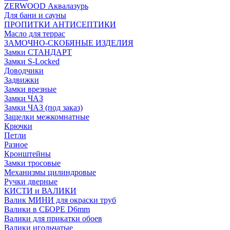
ZERWOOD Аквалазурь
Для бани и сауны
ПРОПИТКИ АНТИСЕПТИКИ
Масло для террас
ЗАМОЧНО-СКОБЯНЫЕ ИЗДЕЛИЯ
Замки СТАНДАРТ
Замки S-Locked
Доводчики
Задвижки
Замки врезные
Замки ЧАЗ
Замки ЧАЗ (под заказ)
Защелки межкомнатные
Крючки
Петли
Разное
Кронштейны
Замки тросовые
Механизмы цилиндровые
Ручки дверные
КИСТИ и ВАЛИКИ
Валик МИНИ для окраски труб
Валики в СБОРЕ D6mm
Валики для прикатки обоев
Валики игольчатые