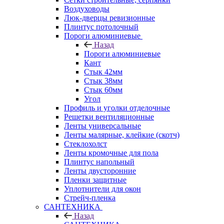
Воздуховоды
Люк-дверцы ревизионные
Плинтус потолочный
Пороги алюминиевые
Назад
Пороги алюминиевые
Кант
Стык 42мм
Стык 38мм
Стык 60мм
Угол
Профиль и уголки отделочные
Решетки вентиляционные
Ленты универсальные
Ленты малярные, клейкие (скотч)
Стеклохолст
Ленты кромочные для пола
Плинтус напольный
Ленты двусторонние
Пленки защитные
Уплотнители для окон
Стрейч-пленка
САНТЕХНИКА
Назад