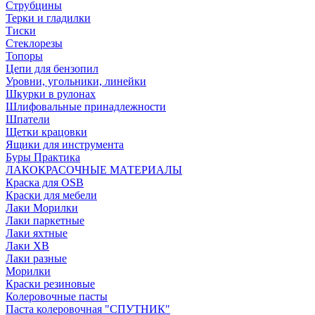
Струбцины
Терки и гладилки
Тиски
Стеклорезы
Топоры
Цепи для бензопил
Уровни, угольники, линейки
Шкурки в рулонах
Шлифовальные принадлежности
Шпатели
Щетки крацовки
Ящики для инструмента
Буры Практика
ЛАКОКРАСОЧНЫЕ МАТЕРИАЛЫ
Краска для OSB
Краски для мебели
Лаки Морилки
Лаки паркетные
Лаки яхтные
Лаки ХВ
Лаки разные
Морилки
Краски резиновые
Колеровочные пасты
Паста колеровочная "СПУТНИК"