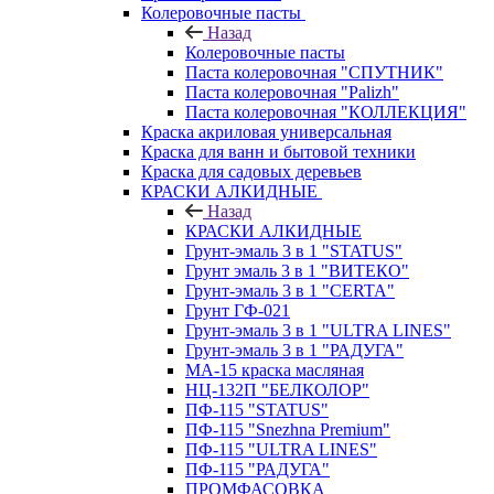
Колеровочные пасты
Назад
Колеровочные пасты
Паста колеровочная "СПУТНИК"
Паста колеровочная "Palizh"
Паста колеровочная "КОЛЛЕКЦИЯ"
Краска акриловая универсальная
Краска для ванн и бытовой техники
Краска для садовых деревьев
КРАСКИ АЛКИДНЫЕ
Назад
КРАСКИ АЛКИДНЫЕ
Грунт-эмаль 3 в 1 "STATUS"
Грунт эмаль 3 в 1 "ВИТЕКО"
Грунт-эмаль 3 в 1 "CERTA"
Грунт ГФ-021
Грунт-эмаль 3 в 1 "ULTRA LINES"
Грунт-эмаль 3 в 1 "РАДУГА"
МА-15 краска масляная
НЦ-132П "БЕЛКОЛОР"
ПФ-115 "STATUS"
ПФ-115 "Snezhna Premium"
ПФ-115 "ULTRA LINES"
ПФ-115 "РАДУГА"
ПРОМФАСОВКА