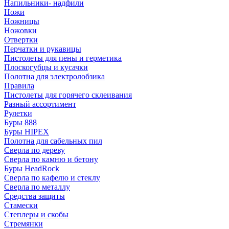
Напильники- надфили
Ножи
Ножницы
Ножовки
Отвертки
Перчатки и рукавицы
Пистолеты для пены и герметика
Плоскогубцы и кусачки
Полотна для электролобзика
Правила
Пистолеты для горячего склеивания
Разный ассортимент
Рулетки
Буры 888
Буры HIPEX
Полотна для сабельных пил
Сверла по дереву
Сверла по камню и бетону
Буры HeadRock
Сверла по кафелю и стеклу
Сверла по металлу
Средства защиты
Стамески
Степлеры и скобы
Стремянки