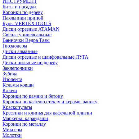
ИНСТРУМЕНТ
Биты и насадки
Коронки по дереву
Паяльники припой
Буры VERTEXTOOLS
Диски отрезные ATAMAN
Сверла универсальные
Ванночки Ведра Тазы
Гвоздодеры
Диски алмазные
Диски отрезные и шлифовальные ЛУГА
Диски пильные по дереву
Заклёпочники
Зубила
Изолента
Кельмы ковши
Ключи
Коронки по камню и бетону
Коронки по кафелю,стеклу и керамограниту
Краскопульты
Крестики и клинья для кафельной плитки
Маркеры- карандаши
Коронки по металлу
Миксеры
Молотки