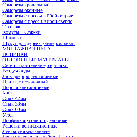
Саморезы кровельные
Саморезы оконные
Саморезы с пресс-шайбой острые
Саморезы с пресс-шайбой сверло
Такелаж
Хомуты + Стяжки
Шпильки
Шуруп для дерева универсальный
МОНТАЖНАЯ ПЕНА
НОВИНКИ
ОТДЕЛОЧНЫЕ МАТЕРИАЛЫ
Сетки строительные, серпянки
Воздуховоды
Люк-дверцы ревизионные
Плинтус потолочный
Пороги алюминиевые
Кант
Стык 42мм
Стык 38мм
Стык 60мм
Угол
Профиль и уголки отделочные
Решетки вентиляционные
Ленты универсальные
Ленты малярные, клейкие (скотч)