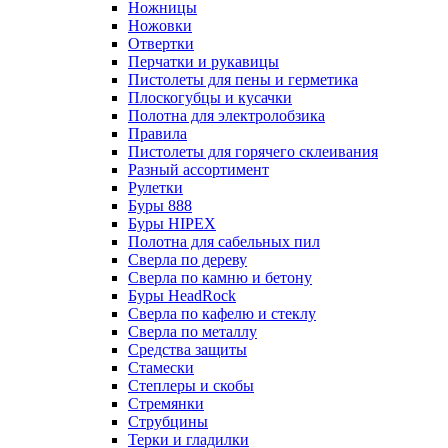
Ножницы
Ножовки
Отвертки
Перчатки и рукавицы
Пистолеты для пены и герметика
Плоскогубцы и кусачки
Полотна для электролобзика
Правила
Пистолеты для горячего склеивания
Разный ассортимент
Рулетки
Буры 888
Буры HIPEX
Полотна для сабельных пил
Сверла по дереву
Сверла по камню и бетону
Буры HeadRock
Сверла по кафелю и стеклу
Сверла по металлу
Средства защиты
Стамески
Степлеры и скобы
Стремянки
Струбцины
Терки и гладилки