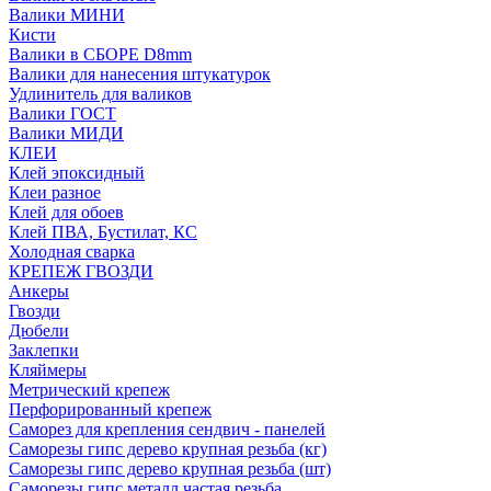
Валики МИНИ
Кисти
Валики в СБОРЕ D8mm
Валики для нанесения штукатурок
Удлинитель для валиков
Валики ГОСТ
Валики МИДИ
КЛЕИ
Клей эпоксидный
Клеи разное
Клей для обоев
Клей ПВА, Бустилат, КС
Холодная сварка
КРЕПЕЖ ГВОЗДИ
Анкеры
Гвозди
Дюбели
Заклепки
Кляймеры
Метрический крепеж
Перфорированный крепеж
Саморез для крепления сендвич - панелей
Саморезы гипс дерево крупная резьба (кг)
Саморезы гипс дерево крупная резьба (шт)
Саморезы гипс металл частая резьба