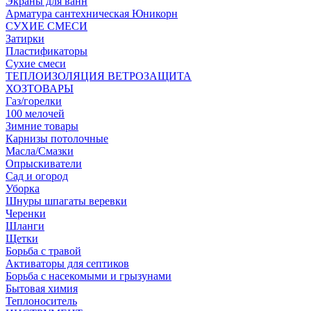
Экраны для ванн
Арматура сантехническая Юникорн
СУХИЕ СМЕСИ
Затирки
Пластификаторы
Сухие смеси
ТЕПЛОИЗОЛЯЦИЯ ВЕТРОЗАЩИТА
ХОЗТОВАРЫ
Газ/горелки
100 мелочей
Зимние товары
Карнизы потолочные
Масла/Смазки
Опрыскиватели
Сад и огород
Уборка
Шнуры шпагаты веревки
Черенки
Шланги
Щетки
Борьба с травой
Активаторы для септиков
Борьба с насекомыми и грызунами
Бытовая химия
Теплоноситель