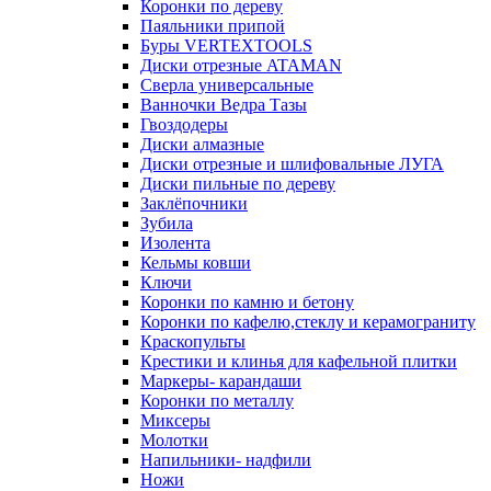
Коронки по дереву
Паяльники припой
Буры VERTEXTOOLS
Диски отрезные ATAMAN
Сверла универсальные
Ванночки Ведра Тазы
Гвоздодеры
Диски алмазные
Диски отрезные и шлифовальные ЛУГА
Диски пильные по дереву
Заклёпочники
Зубила
Изолента
Кельмы ковши
Ключи
Коронки по камню и бетону
Коронки по кафелю,стеклу и керамограниту
Краскопульты
Крестики и клинья для кафельной плитки
Маркеры- карандаши
Коронки по металлу
Миксеры
Молотки
Напильники- надфили
Ножи