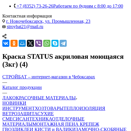
+7 (8352) 73-26-26
Работаем по будням с 8:00 до 17:00
Контактная информация
г. Новочебоксарск, ул. Промышленная, 23
stroybat21@mail.ru
Краска STATUS акриловая моющаяся
(3кг) (4)
СТРОЙБАТ – интернет-магазин в Чебоксарах
—
Каталог продукции
—
ЛАКОКРАСОЧНЫЕ МАТЕРИАЛЫ
НОВИНКИ
ИНСТРУМЕНТ
ХОЗТОВАРЫ
ТЕПЛОИЗОЛЯЦИЯ
ВЕТРОЗАЩИТА
СУХИЕ
СМЕСИ
САНТЕХНИКА
ОТДЕЛОЧНЫЕ
МАТЕРИАЛЫ
МОНТАЖНАЯ ПЕНА
КРЕПЕЖ
ГВОЗДИ
КЛЕИ
КИСТИ и ВАЛИКИ
ЗАМОЧНО-СКОБЯНЫЕ