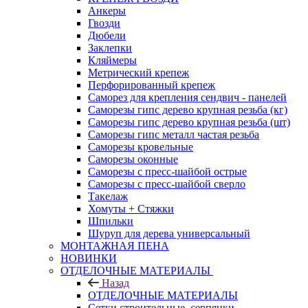
Анкеры
Гвозди
Дюбели
Заклепки
Кляймеры
Метрический крепеж
Перфорированный крепеж
Саморез для крепления сендвич - панелей
Саморезы гипс дерево крупная резьба (кг)
Саморезы гипс дерево крупная резьба (шт)
Саморезы гипс металл частая резьба
Саморезы кровельные
Саморезы оконные
Саморезы с пресс-шайбой острые
Саморезы с пресс-шайбой сверло
Такелаж
Хомуты + Стяжки
Шпильки
Шуруп для дерева универсальный
МОНТАЖНАЯ ПЕНА
НОВИНКИ
ОТДЕЛОЧНЫЕ МАТЕРИАЛЫ
Назад
ОТДЕЛОЧНЫЕ МАТЕРИАЛЫ
Сетки строительные, серпянки