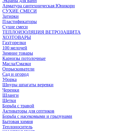
Экраны для ванн
Арматура сантехническая Юникорн
СУХИЕ СМЕСИ
Затирки
Пластификаторы
Сухие смеси
ТЕПЛОИЗОЛЯЦИЯ ВЕТРОЗАЩИТА
ХОЗТОВАРЫ
Газ/горелки
100 мелочей
Зимние товары
Карнизы потолочные
Масла/Смазки
Опрыскиватели
Сад и огород
Уборка
Шнуры шпагаты веревки
Черенки
Шланги
Щетки
Борьба с травой
Активаторы для септиков
Борьба с насекомыми и грызунами
Бытовая химия
Теплоноситель