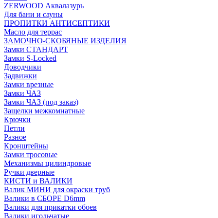
ZERWOOD Аквалазурь
Для бани и сауны
ПРОПИТКИ АНТИСЕПТИКИ
Масло для террас
ЗАМОЧНО-СКОБЯНЫЕ ИЗДЕЛИЯ
Замки СТАНДАРТ
Замки S-Locked
Доводчики
Задвижки
Замки врезные
Замки ЧАЗ
Замки ЧАЗ (под заказ)
Защелки межкомнатные
Крючки
Петли
Разное
Кронштейны
Замки тросовые
Механизмы цилиндровые
Ручки дверные
КИСТИ и ВАЛИКИ
Валик МИНИ для окраски труб
Валики в СБОРЕ D6mm
Валики для прикатки обоев
Валики игольчатые