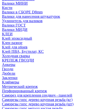
Валики МИНИ
Кисти
Валики в СБОРЕ D8mm
Валики для нанесения штукатурок
Удлинитель для валиков
Валики ГОСТ
Валики МИДИ
КЛЕИ
Клей эпоксидный
Клеи разное
Клей для обоев
Клей ПВА, Бустилат, КС
Холодная сварка
КРЕПЕЖ ГВОЗДИ
Анкеры
Гвозди
Дюбели
Заклепки
Кляймеры
Метрический крепеж
Перфорированный крепеж
Саморез для крепления сендвич - панелей
Саморезы гипс дерево крупная резьба (кг)
Саморезы гипс дерево крупная резьба (шт)
Саморезы гипс металл частая резьба