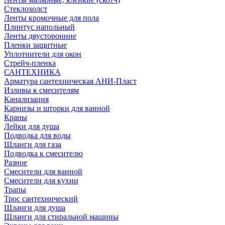
Стеклохолст
Ленты кромочные для пола
Плинтус напольный
Ленты двусторонние
Пленки защитные
Уплотнители для окон
Стрейч-пленка
САНТЕХНИКА
Арматура сантехническая АНИ-Пласт
Изливы к смесителям
Канализация
Карнизы и шторки для ванной
Краны
Лейки для душа
Подводка для воды
Шланги для газа
Подводка к смесителю
Разное
Смесители для ванной
Смесители для кухни
Трапы
Трос сантехнический
Шланги для душа
Шланги для стиральной машины