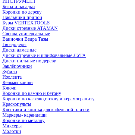
ИНСТРУМЕНТ
Биты и насадки
Коронки по дереву
Паяльники припой
Буры VERTEXTOOLS
Диски отрезные ATAMAN
Сверла универсальные
Ванночки Ведра Тазы
Гвоздодеры
Диски алмазные
Диски отрезные и шлифовальные ЛУГА
Диски пильные по дереву
Заклёпочники
Зубила
Изолента
Кельмы ковши
Ключи
Коронки по камню и бетону
Коронки по кафелю,стеклу и керамограниту
Краскопульты
Крестики и клинья для кафельной плитки
Маркеры- карандаши
Коронки по металлу
Миксеры
Молотки