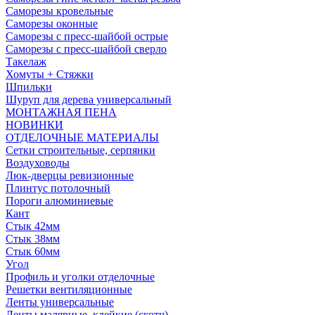
Саморезы кровельные
Саморезы оконные
Саморезы с пресс-шайбой острые
Саморезы с пресс-шайбой сверло
Такелаж
Хомуты + Стяжки
Шпильки
Шуруп для дерева универсальный
МОНТАЖНАЯ ПЕНА
НОВИНКИ
ОТДЕЛОЧНЫЕ МАТЕРИАЛЫ
Сетки строительные, серпянки
Воздуховоды
Люк-дверцы ревизионные
Плинтус потолочный
Пороги алюминиевые
Кант
Стык 42мм
Стык 38мм
Стык 60мм
Угол
Профиль и уголки отделочные
Решетки вентиляционные
Ленты универсальные
Ленты малярные, клейкие (скотч)