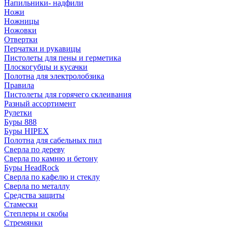
Напильники- надфили
Ножи
Ножницы
Ножовки
Отвертки
Перчатки и рукавицы
Пистолеты для пены и герметика
Плоскогубцы и кусачки
Полотна для электролобзика
Правила
Пистолеты для горячего склеивания
Разный ассортимент
Рулетки
Буры 888
Буры HIPEX
Полотна для сабельных пил
Сверла по дереву
Сверла по камню и бетону
Буры HeadRock
Сверла по кафелю и стеклу
Сверла по металлу
Средства защиты
Стамески
Степлеры и скобы
Стремянки