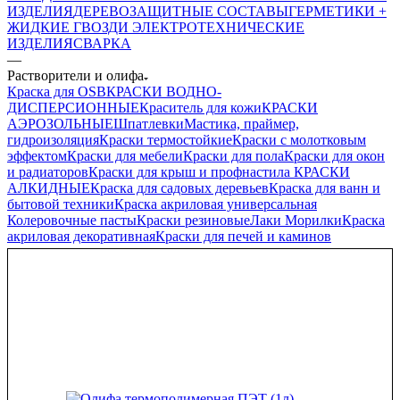
ИЗДЕЛИЯ
ДЕРЕВОЗАЩИТНЫЕ СОСТАВЫ
ГЕРМЕТИКИ +
ЖИДКИЕ ГВОЗДИ
ЭЛЕКТРОТЕХНИЧЕСКИЕ
ИЗДЕЛИЯ
СВАРКА
—
Растворители и олифа
Краска для OSB
КРАСКИ ВОДНО-
ДИСПЕРСИОННЫЕ
Краситель для кожи
КРАСКИ
АЭРОЗОЛЬНЫЕ
Шпатлевки
Мастика, праймер,
гидроизоляция
Краски термостойкие
Краски с молотковым
эффектом
Краски для мебели
Краски для пола
Краски для окон
и радиаторов
Краски для крыш и профнастила
КРАСКИ
АЛКИДНЫЕ
Краска для садовых деревьев
Краска для ванн и
бытовой техники
Краска акриловая универсальная
Колеровочные пасты
Краски резиновые
Лаки Морилки
Краска
акриловая декоративная
Краски для печей и каминов