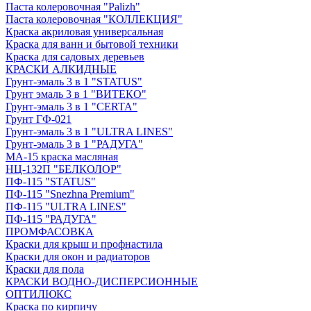
Паста колеровочная "Palizh"
Паста колеровочная "КОЛЛЕКЦИЯ"
Краска акриловая универсальная
Краска для ванн и бытовой техники
Краска для садовых деревьев
КРАСКИ АЛКИДНЫЕ
Грунт-эмаль 3 в 1 "STATUS"
Грунт эмаль 3 в 1 "ВИТЕКО"
Грунт-эмаль 3 в 1 "CERTA"
Грунт ГФ-021
Грунт-эмаль 3 в 1 "ULTRA LINES"
Грунт-эмаль 3 в 1 "РАДУГА"
МА-15 краска масляная
НЦ-132П "БЕЛКОЛОР"
ПФ-115 "STATUS"
ПФ-115 "Snezhna Premium"
ПФ-115 "ULTRA LINES"
ПФ-115 "РАДУГА"
ПРОМФАСОВКА
Краски для крыш и профнастила
Краски для окон и радиаторов
Краски для пола
КРАСКИ ВОДНО-ДИСПЕРСИОННЫЕ
ОПТИЛЮКС
Краска по кирпичу