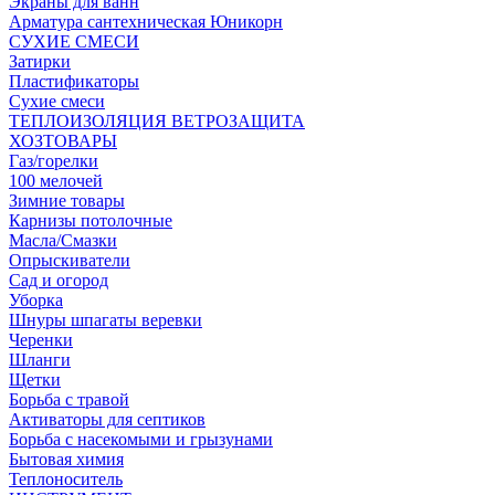
Экраны для ванн
Арматура сантехническая Юникорн
СУХИЕ СМЕСИ
Затирки
Пластификаторы
Сухие смеси
ТЕПЛОИЗОЛЯЦИЯ ВЕТРОЗАЩИТА
ХОЗТОВАРЫ
Газ/горелки
100 мелочей
Зимние товары
Карнизы потолочные
Масла/Смазки
Опрыскиватели
Сад и огород
Уборка
Шнуры шпагаты веревки
Черенки
Шланги
Щетки
Борьба с травой
Активаторы для септиков
Борьба с насекомыми и грызунами
Бытовая химия
Теплоноситель