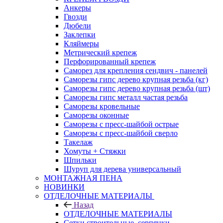
Анкеры
Гвозди
Дюбели
Заклепки
Кляймеры
Метрический крепеж
Перфорированный крепеж
Саморез для крепления сендвич - панелей
Саморезы гипс дерево крупная резьба (кг)
Саморезы гипс дерево крупная резьба (шт)
Саморезы гипс металл частая резьба
Саморезы кровельные
Саморезы оконные
Саморезы с пресс-шайбой острые
Саморезы с пресс-шайбой сверло
Такелаж
Хомуты + Стяжки
Шпильки
Шуруп для дерева универсальный
МОНТАЖНАЯ ПЕНА
НОВИНКИ
ОТДЕЛОЧНЫЕ МАТЕРИАЛЫ
Назад
ОТДЕЛОЧНЫЕ МАТЕРИАЛЫ
Сетки строительные, серпянки