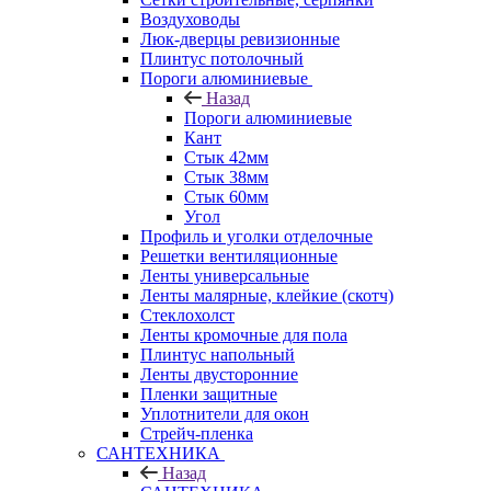
Воздуховоды
Люк-дверцы ревизионные
Плинтус потолочный
Пороги алюминиевые
Назад
Пороги алюминиевые
Кант
Стык 42мм
Стык 38мм
Стык 60мм
Угол
Профиль и уголки отделочные
Решетки вентиляционные
Ленты универсальные
Ленты малярные, клейкие (скотч)
Стеклохолст
Ленты кромочные для пола
Плинтус напольный
Ленты двусторонние
Пленки защитные
Уплотнители для окон
Стрейч-пленка
САНТЕХНИКА
Назад