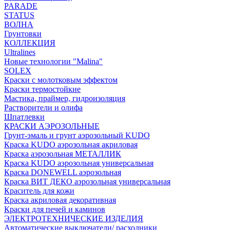
PARADE
STATUS
ВОЛНА
Грунтовки
КОЛЛЕКЦИЯ
Ultralines
Новые технологии "Malina"
SOLEX
Краски с молотковым эффектом
Краски термостойкие
Мастика, праймер, гидроизоляция
Растворители и олифа
Шпатлевки
КРАСКИ АЭРОЗОЛЬНЫЕ
Грунт-эмаль и грунт аэрозольный KUDO
Краска KUDO аэрозольная акриловая
Краска аэрозольная МЕТАЛЛИК
Краска KUDO аэрозольная универсальная
Краска DONEWELL аэрозольная
Краска ВИТ ДЕКО аэрозольная универсальная
Краситель для кожи
Краска акриловая декоративная
Краски для печей и каминов
ЭЛЕКТРОТЕХНИЧЕСКИЕ ИЗДЕЛИЯ
Автоматические выключатели/ расходники