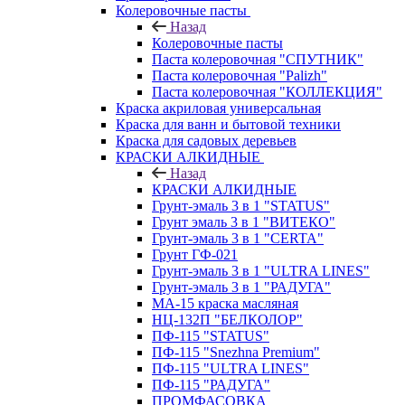
Колеровочные пасты
Назад
Колеровочные пасты
Паста колеровочная "СПУТНИК"
Паста колеровочная "Palizh"
Паста колеровочная "КОЛЛЕКЦИЯ"
Краска акриловая универсальная
Краска для ванн и бытовой техники
Краска для садовых деревьев
КРАСКИ АЛКИДНЫЕ
Назад
КРАСКИ АЛКИДНЫЕ
Грунт-эмаль 3 в 1 "STATUS"
Грунт эмаль 3 в 1 "ВИТЕКО"
Грунт-эмаль 3 в 1 "CERTA"
Грунт ГФ-021
Грунт-эмаль 3 в 1 "ULTRA LINES"
Грунт-эмаль 3 в 1 "РАДУГА"
МА-15 краска масляная
НЦ-132П "БЕЛКОЛОР"
ПФ-115 "STATUS"
ПФ-115 "Snezhna Premium"
ПФ-115 "ULTRA LINES"
ПФ-115 "РАДУГА"
ПРОМФАСОВКА