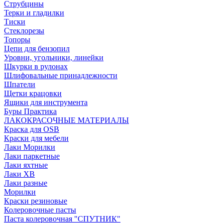
Струбцины
Терки и гладилки
Тиски
Стеклорезы
Топоры
Цепи для бензопил
Уровни, угольники, линейки
Шкурки в рулонах
Шлифовальные принадлежности
Шпатели
Щетки крацовки
Ящики для инструмента
Буры Практика
ЛАКОКРАСОЧНЫЕ МАТЕРИАЛЫ
Краска для OSB
Краски для мебели
Лаки Морилки
Лаки паркетные
Лаки яхтные
Лаки ХВ
Лаки разные
Морилки
Краски резиновые
Колеровочные пасты
Паста колеровочная "СПУТНИК"