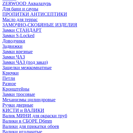
ZERWOOD Аквалазурь
Для бани и сауны
ПРОПИТКИ АНТИСЕПТИКИ
Масло для террас
ЗАМОЧНО-СКОБЯНЫЕ ИЗДЕЛИЯ
Замки СТАНДАРТ
Замки S-Locked
Доводчики
Задвижки
Замки врезные
Замки ЧАЗ
Замки ЧАЗ (под заказ)
Защелки межкомнатные
Крючки
Петли
Разное
Кронштейны
Замки тросовые
Механизмы цилиндровые
Ручки дверные
КИСТИ и ВАЛИКИ
Валик МИНИ для окраски труб
Валики в СБОРЕ D6mm
Валики для прикатки обоев
Валики игольчатые