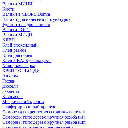
Валики МИНИ
Кисти
Валики в СБОРЕ D8mm
Валики для нанесения штукатурок
Удлинитель для валиков
Валики ГОСТ
Валики МИДИ
КЛЕИ
Клей эпоксидный
Клеи разное
Клей для обоев
Клей ПВА, Бустилат, КС
Холодная сварка
КРЕПЕЖ ГВОЗДИ
Анкеры
Гвозди
Дюбели
Заклепки
Кляймеры
Метрический крепеж
Перфорированный крепеж
Саморез для крепления сендвич - панелей
Саморезы гипс дерево крупная резьба (кг)
Саморезы гипс дерево крупная резьба (шт)
Саморезы гипс металл частая резьба