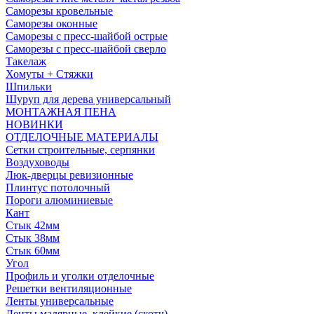
Саморезы кровельные
Саморезы оконные
Саморезы с пресс-шайбой острые
Саморезы с пресс-шайбой сверло
Такелаж
Хомуты + Стяжки
Шпильки
Шуруп для дерева универсальный
МОНТАЖНАЯ ПЕНА
НОВИНКИ
ОТДЕЛОЧНЫЕ МАТЕРИАЛЫ
Сетки строительные, серпянки
Воздуховоды
Люк-дверцы ревизионные
Плинтус потолочный
Пороги алюминиевые
Кант
Стык 42мм
Стык 38мм
Стык 60мм
Угол
Профиль и уголки отделочные
Решетки вентиляционные
Ленты универсальные
Ленты малярные, клейкие (скотч)