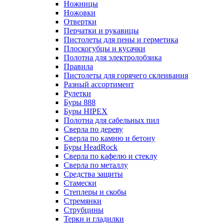
Ножницы
Ножовки
Отвертки
Перчатки и рукавицы
Пистолеты для пены и герметика
Плоскогубцы и кусачки
Полотна для электролобзика
Правила
Пистолеты для горячего склеивания
Разный ассортимент
Рулетки
Буры 888
Буры HIPEX
Полотна для сабельных пил
Сверла по дереву
Сверла по камню и бетону
Буры HeadRock
Сверла по кафелю и стеклу
Сверла по металлу
Средства защиты
Стамески
Степлеры и скобы
Стремянки
Струбцины
Терки и гладилки