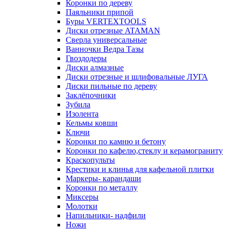
Коронки по дереву
Паяльники припой
Буры VERTEXTOOLS
Диски отрезные ATAMAN
Сверла универсальные
Ванночки Ведра Тазы
Гвоздодеры
Диски алмазные
Диски отрезные и шлифовальные ЛУГА
Диски пильные по дереву
Заклёпочники
Зубила
Изолента
Кельмы ковши
Ключи
Коронки по камню и бетону
Коронки по кафелю,стеклу и керамограниту
Краскопульты
Крестики и клинья для кафельной плитки
Маркеры- карандаши
Коронки по металлу
Миксеры
Молотки
Напильники- надфили
Ножи