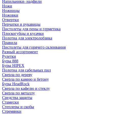
Напильники- надфили
Ножи
Ножницы
Ножовки
Отвертки
Перчатки и рукавицы
Пистолеты для пены и герметика
Плоскогубцы и кусачки
Полотна для электролобзика
Правила
Пистолеты для горячего склеивания
Разный ассортимент
Рулетки
Буры 888
Буры HIPEX
Полотна для сабельных пил
Сверла по дереву
Сверла по камню и бетону
Буры HeadRock
Сверла по кафелю и стеклу
Сверла по металлу
Средства защиты
Стамески
Степлеры и скобы
Стремянки