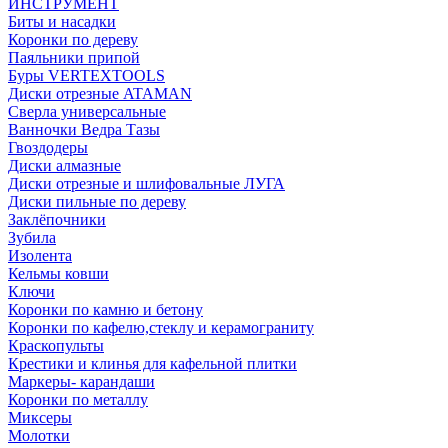
ИНСТРУМЕНТ
Биты и насадки
Коронки по дереву
Паяльники припой
Буры VERTEXTOOLS
Диски отрезные ATAMAN
Сверла универсальные
Ванночки Ведра Тазы
Гвоздодеры
Диски алмазные
Диски отрезные и шлифовальные ЛУГА
Диски пильные по дереву
Заклёпочники
Зубила
Изолента
Кельмы ковши
Ключи
Коронки по камню и бетону
Коронки по кафелю,стеклу и керамограниту
Краскопульты
Крестики и клинья для кафельной плитки
Маркеры- карандаши
Коронки по металлу
Миксеры
Молотки