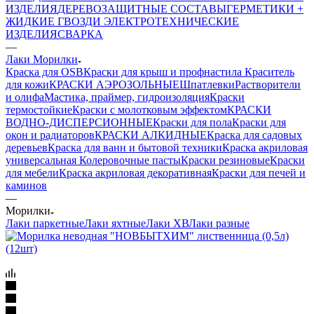
ИЗДЕЛИЯ
ДЕРЕВОЗАЩИТНЫЕ СОСТАВЫ
ГЕРМЕТИКИ +
ЖИДКИЕ ГВОЗДИ
ЭЛЕКТРОТЕХНИЧЕСКИЕ
ИЗДЕЛИЯ
СВАРКА
—
Лаки Морилки
Краска для OSB
Краски для крыш и профнастила
Краситель
для кожи
КРАСКИ АЭРОЗОЛЬНЫЕ
Шпатлевки
Растворители
и олифа
Мастика, праймер, гидроизоляция
Краски
термостойкие
Краски с молотковым эффектом
КРАСКИ
ВОДНО-ДИСПЕРСИОННЫЕ
Краски для пола
Краски для
окон и радиаторов
КРАСКИ АЛКИДНЫЕ
Краска для садовых
деревьев
Краска для ванн и бытовой техники
Краска акриловая
универсальная
Колеровочные пасты
Краски резиновые
Краски
для мебели
Краска акриловая декоративная
Краски для печей и
каминов
—
Морилки
Лаки паркетные
Лаки яхтные
Лаки ХВ
Лаки разные