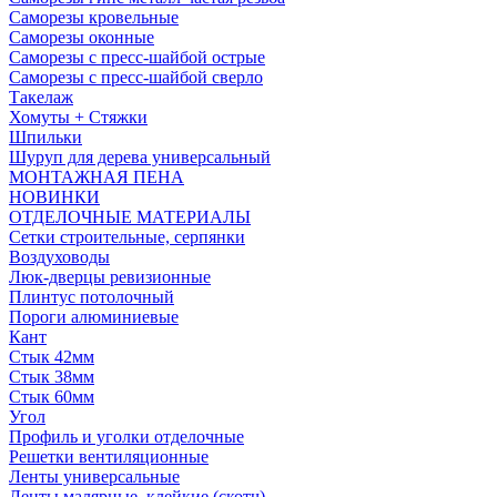
Саморезы кровельные
Саморезы оконные
Саморезы с пресс-шайбой острые
Саморезы с пресс-шайбой сверло
Такелаж
Хомуты + Стяжки
Шпильки
Шуруп для дерева универсальный
МОНТАЖНАЯ ПЕНА
НОВИНКИ
ОТДЕЛОЧНЫЕ МАТЕРИАЛЫ
Сетки строительные, серпянки
Воздуховоды
Люк-дверцы ревизионные
Плинтус потолочный
Пороги алюминиевые
Кант
Стык 42мм
Стык 38мм
Стык 60мм
Угол
Профиль и уголки отделочные
Решетки вентиляционные
Ленты универсальные
Ленты малярные, клейкие (скотч)