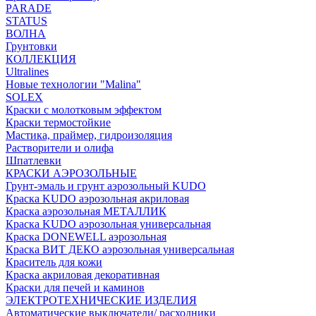
PARADE
STATUS
ВОЛНА
Грунтовки
КОЛЛЕКЦИЯ
Ultralines
Новые технологии "Malina"
SOLEX
Краски с молотковым эффектом
Краски термостойкие
Мастика, праймер, гидроизоляция
Растворители и олифа
Шпатлевки
КРАСКИ АЭРОЗОЛЬНЫЕ
Грунт-эмаль и грунт аэрозольный KUDO
Краска KUDO аэрозольная акриловая
Краска аэрозольная МЕТАЛЛИК
Краска KUDO аэрозольная универсальная
Краска DONEWELL аэрозольная
Краска ВИТ ДЕКО аэрозольная универсальная
Краситель для кожи
Краска акриловая декоративная
Краски для печей и каминов
ЭЛЕКТРОТЕХНИЧЕСКИЕ ИЗДЕЛИЯ
Автоматические выключатели/ расходники