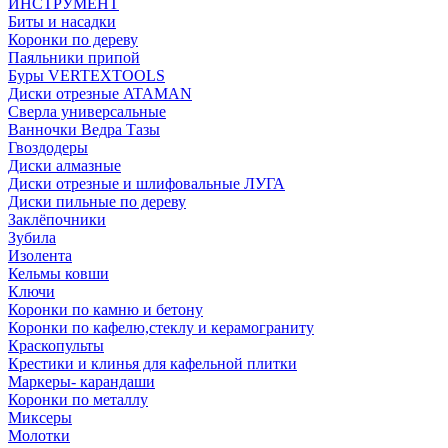
ИНСТРУМЕНТ
Биты и насадки
Коронки по дереву
Паяльники припой
Буры VERTEXTOOLS
Диски отрезные ATAMAN
Сверла универсальные
Ванночки Ведра Тазы
Гвоздодеры
Диски алмазные
Диски отрезные и шлифовальные ЛУГА
Диски пильные по дереву
Заклёпочники
Зубила
Изолента
Кельмы ковши
Ключи
Коронки по камню и бетону
Коронки по кафелю,стеклу и керамограниту
Краскопульты
Крестики и клинья для кафельной плитки
Маркеры- карандаши
Коронки по металлу
Миксеры
Молотки