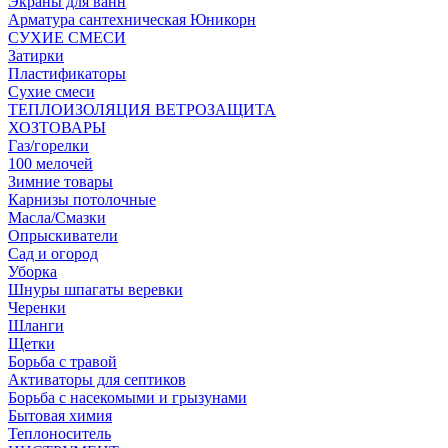
Экраны для ванн
Арматура сантехническая Юникорн
СУХИЕ СМЕСИ
Затирки
Пластификаторы
Сухие смеси
ТЕПЛОИЗОЛЯЦИЯ ВЕТРОЗАЩИТА
ХОЗТОВАРЫ
Газ/горелки
100 мелочей
Зимние товары
Карнизы потолочные
Масла/Смазки
Опрыскиватели
Сад и огород
Уборка
Шнуры шпагаты веревки
Черенки
Шланги
Щетки
Борьба с травой
Активаторы для септиков
Борьба с насекомыми и грызунами
Бытовая химия
Теплоноситель