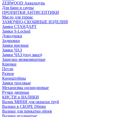
ZERWOOD Аквалазурь
Для бани и сауны
ПРОПИТКИ АНТИСЕПТИКИ
Масло для террас
ЗАМОЧНО-СКОБЯНЫЕ ИЗДЕЛИЯ
Замки СТАНДАРТ
Замки S-Locked
Доводчики
Задвижки
Замки врезные
Замки ЧАЗ
Замки ЧАЗ (под заказ)
Защелки межкомнатные
Крючки
Петли
Разное
Кронштейны
Замки тросовые
Механизмы цилиндровые
Ручки дверные
КИСТИ и ВАЛИКИ
Валик МИНИ для окраски труб
Валики в СБОРЕ D6mm
Валики для прикатки обоев
Валики игольчатые