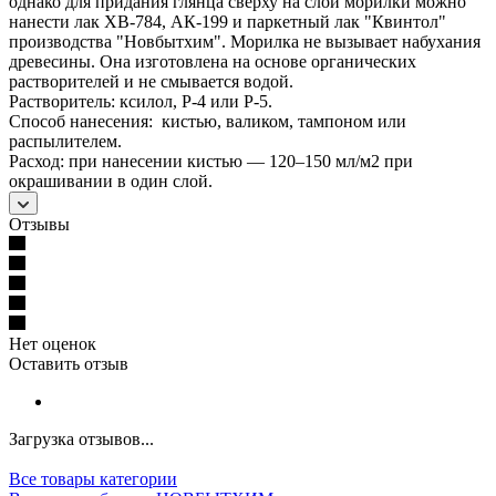
однако для придания глянца сверху на слой морилки можно
нанести лак ХВ-784, АК-199 и паркетный лак "Квинтол"
производства "Новбытхим". Морилка не вызывает набухания
древесины. Она изготовлена на основе органических
растворителей и не смывается водой.
Растворитель: ксилол, Р-4 или Р-5.
Способ нанесения: кистью, валиком, тампоном или
распылителем.
Расход: при нанесении кистью — 120–150 мл/м2 при
окрашивании в один слой.
Отзывы
Нет оценок
Оставить отзыв
Загрузка отзывов...
Все товары категории