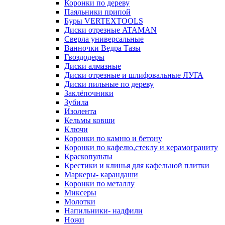
Коронки по дереву
Паяльники припой
Буры VERTEXTOOLS
Диски отрезные ATAMAN
Сверла универсальные
Ванночки Ведра Тазы
Гвоздодеры
Диски алмазные
Диски отрезные и шлифовальные ЛУГА
Диски пильные по дереву
Заклёпочники
Зубила
Изолента
Кельмы ковши
Ключи
Коронки по камню и бетону
Коронки по кафелю,стеклу и керамограниту
Краскопульты
Крестики и клинья для кафельной плитки
Маркеры- карандаши
Коронки по металлу
Миксеры
Молотки
Напильники- надфили
Ножи