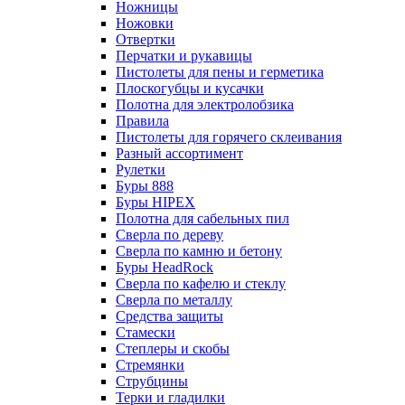
Ножницы
Ножовки
Отвертки
Перчатки и рукавицы
Пистолеты для пены и герметика
Плоскогубцы и кусачки
Полотна для электролобзика
Правила
Пистолеты для горячего склеивания
Разный ассортимент
Рулетки
Буры 888
Буры HIPEX
Полотна для сабельных пил
Сверла по дереву
Сверла по камню и бетону
Буры HeadRock
Сверла по кафелю и стеклу
Сверла по металлу
Средства защиты
Стамески
Степлеры и скобы
Стремянки
Струбцины
Терки и гладилки