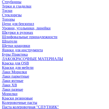
Струбцины
Терки и гладилки
Тиски
Стеклорезы
Топоры
Цепи для бензопил
Уровни, угольники, линейки
Шкурки в рулонах
Шлифовальные принадлежности
Шпатели
Щетки крацовки
Ящики для инструмента
Буры Практика
ЛАКОКРАСОЧНЫЕ МАТЕРИАЛЫ
Краска для OSB
Краски для мебели
Лаки Морилки
Лаки паркетные
Лаки яхтные
Лаки ХВ
Лаки разные
Морилки
Краски резиновые
Колеровочные пасты
Паста колеровочная "СПУТНИК"