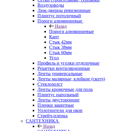
Воздуховоды
Люк-дверцы ревизионные
Плинтус потолочный
Пороги алюминиевые
Назад
Пороги алюминиевые
Кант
Стык 42мм
Стык 38мм
Стык 60мм
Угол
Профиль и уголки отделочные
Решетки вентиляционные
Ленты универсальные
Ленты малярные, клейкие (скотч)
Стеклохолст
Ленты кромочные для пола
Плинтус напольный
Ленты двусторонние
Пленки защитные
Уплотнители для окон
Стрейч-пленка
САНТЕХНИКА
Назад