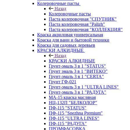
Колеровочные пасты
Назад
Колеровочные пасты
Паста колеровочная "СПУТНИК"
Паста колеровочная "Palizh"
Паста колеровочная "КОЛЛЕКЦИЯ"
Краска акриловая универсальная
Краска для ванн и бытовой техники
Краска для садовых деревьев
КРАСКИ АЛКИДНЫЕ
Назад
КРАСКИ АЛКИДНЫЕ
Грунт-эмаль 3 в 1 "STATUS"
Грунт эмаль 3 в 1 "ВИТЕКО"
Грунт-эмаль 3 в 1 "CERTA"
Грунт ГФ-021
Грунт-эмаль 3 в 1 "ULTRA LINES"
Грунт-эмаль 3 в 1 "РАДУГА"
МА-15 краска масляная
НЦ-132П "БЕЛКОЛОР"
ПФ-115 "STATUS"
ПФ-115 "Snezhna Premium"
ПФ-115 "ULTRA LINES"
ПФ-115 "РАДУГА"
ПРОМФАСОВКА