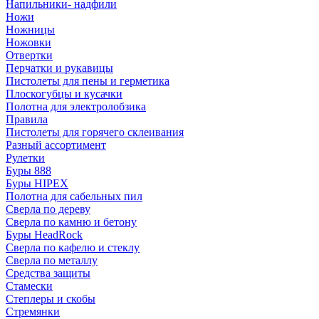
Напильники- надфили
Ножи
Ножницы
Ножовки
Отвертки
Перчатки и рукавицы
Пистолеты для пены и герметика
Плоскогубцы и кусачки
Полотна для электролобзика
Правила
Пистолеты для горячего склеивания
Разный ассортимент
Рулетки
Буры 888
Буры HIPEX
Полотна для сабельных пил
Сверла по дереву
Сверла по камню и бетону
Буры HeadRock
Сверла по кафелю и стеклу
Сверла по металлу
Средства защиты
Стамески
Степлеры и скобы
Стремянки