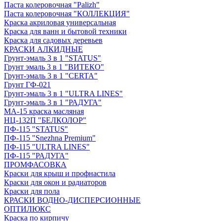
Паста колеровочная "Palizh"
Паста колеровочная "КОЛЛЕКЦИЯ"
Краска акриловая универсальная
Краска для ванн и бытовой техники
Краска для садовых деревьев
КРАСКИ АЛКИДНЫЕ
Грунт-эмаль 3 в 1 "STATUS"
Грунт эмаль 3 в 1 "ВИТЕКО"
Грунт-эмаль 3 в 1 "CERTA"
Грунт ГФ-021
Грунт-эмаль 3 в 1 "ULTRA LINES"
Грунт-эмаль 3 в 1 "РАДУГА"
МА-15 краска масляная
НЦ-132П "БЕЛКОЛОР"
ПФ-115 "STATUS"
ПФ-115 "Snezhna Premium"
ПФ-115 "ULTRA LINES"
ПФ-115 "РАДУГА"
ПРОМФАСОВКА
Краски для крыш и профнастила
Краски для окон и радиаторов
Краски для пола
КРАСКИ ВОДНО-ДИСПЕРСИОННЫЕ
ОПТИЛЮКС
Краска по кирпичу