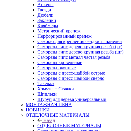
Анкеры
Гвозди
Дюбели
Заклепки
Кляймеры
Метрический крепеж
Перфорированный крепеж
Саморез для крепления сендвич - панелей
Саморезы гипс дерево крупная резьба (кг)
Саморезы гипс дерево крупная резьба (шт)
Саморезы гипс металл частая резьба
Саморезы кровельные
Саморезы оконные
Саморезы с пресс-шайбой острые
Саморезы с пресс-шайбой сверло
Такелаж
Хомуты + Стяжки
Шпильки
Шуруп для дерева универсальный
МОНТАЖНАЯ ПЕНА
НОВИНКИ
ОТДЕЛОЧНЫЕ МАТЕРИАЛЫ
Назад
ОТДЕЛОЧНЫЕ МАТЕРИАЛЫ
Сетки строительные, серпянки