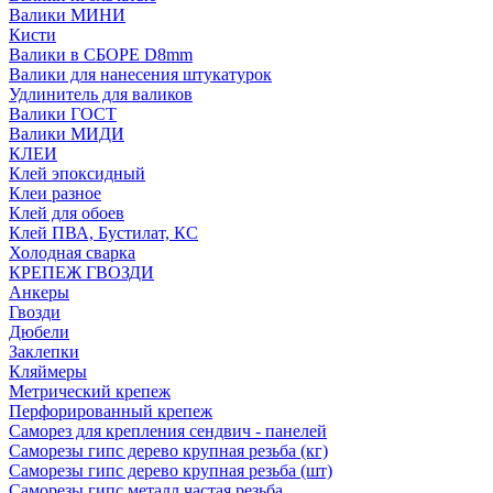
Валики МИНИ
Кисти
Валики в СБОРЕ D8mm
Валики для нанесения штукатурок
Удлинитель для валиков
Валики ГОСТ
Валики МИДИ
КЛЕИ
Клей эпоксидный
Клеи разное
Клей для обоев
Клей ПВА, Бустилат, КС
Холодная сварка
КРЕПЕЖ ГВОЗДИ
Анкеры
Гвозди
Дюбели
Заклепки
Кляймеры
Метрический крепеж
Перфорированный крепеж
Саморез для крепления сендвич - панелей
Саморезы гипс дерево крупная резьба (кг)
Саморезы гипс дерево крупная резьба (шт)
Саморезы гипс металл частая резьба