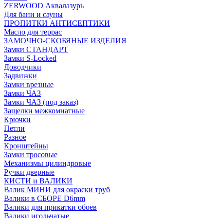
ZERWOOD Аквалазурь
Для бани и сауны
ПРОПИТКИ АНТИСЕПТИКИ
Масло для террас
ЗАМОЧНО-СКОБЯНЫЕ ИЗДЕЛИЯ
Замки СТАНДАРТ
Замки S-Locked
Доводчики
Задвижки
Замки врезные
Замки ЧАЗ
Замки ЧАЗ (под заказ)
Защелки межкомнатные
Крючки
Петли
Разное
Кронштейны
Замки тросовые
Механизмы цилиндровые
Ручки дверные
КИСТИ и ВАЛИКИ
Валик МИНИ для окраски труб
Валики в СБОРЕ D6mm
Валики для прикатки обоев
Валики игольчатые