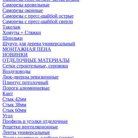
Саморезы кровельные
Саморезы оконные
Саморезы с пресс-шайбой острые
Саморезы с пресс-шайбой сверло
Такелаж
Хомуты + Стяжки
Шпильки
Шуруп для дерева универсальный
МОНТАЖНАЯ ПЕНА
НОВИНКИ
ОТДЕЛОЧНЫЕ МАТЕРИАЛЫ
Сетки строительные, серпянки
Воздуховоды
Люк-дверцы ревизионные
Плинтус потолочный
Пороги алюминиевые
Кант
Стык 42мм
Стык 38мм
Стык 60мм
Угол
Профиль и уголки отделочные
Решетки вентиляционные
Ленты универсальные
Ленты малярные, клейкие (скотч)