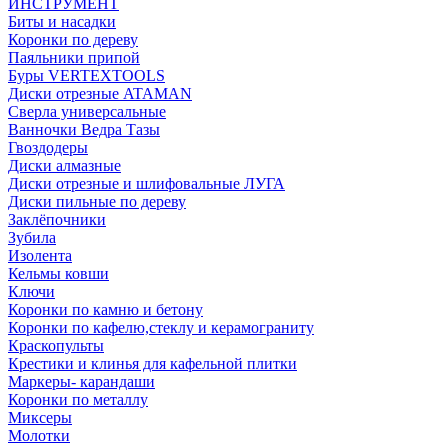
ИНСТРУМЕНТ
Биты и насадки
Коронки по дереву
Паяльники припой
Буры VERTEXTOOLS
Диски отрезные ATAMAN
Сверла универсальные
Ванночки Ведра Тазы
Гвоздодеры
Диски алмазные
Диски отрезные и шлифовальные ЛУГА
Диски пильные по дереву
Заклёпочники
Зубила
Изолента
Кельмы ковши
Ключи
Коронки по камню и бетону
Коронки по кафелю,стеклу и керамограниту
Краскопульты
Крестики и клинья для кафельной плитки
Маркеры- карандаши
Коронки по металлу
Миксеры
Молотки