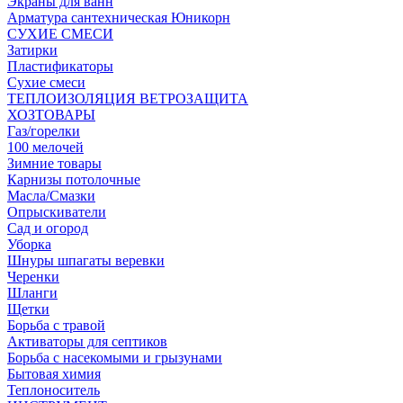
Экраны для ванн
Арматура сантехническая Юникорн
СУХИЕ СМЕСИ
Затирки
Пластификаторы
Сухие смеси
ТЕПЛОИЗОЛЯЦИЯ ВЕТРОЗАЩИТА
ХОЗТОВАРЫ
Газ/горелки
100 мелочей
Зимние товары
Карнизы потолочные
Масла/Смазки
Опрыскиватели
Сад и огород
Уборка
Шнуры шпагаты веревки
Черенки
Шланги
Щетки
Борьба с травой
Активаторы для септиков
Борьба с насекомыми и грызунами
Бытовая химия
Теплоноситель