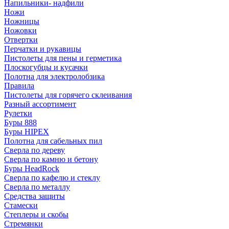
Напильники- надфили
Ножи
Ножницы
Ножовки
Отвертки
Перчатки и рукавицы
Пистолеты для пены и герметика
Плоскогубцы и кусачки
Полотна для электролобзика
Правила
Пистолеты для горячего склеивания
Разный ассортимент
Рулетки
Буры 888
Буры HIPEX
Полотна для сабельных пил
Сверла по дереву
Сверла по камню и бетону
Буры HeadRock
Сверла по кафелю и стеклу
Сверла по металлу
Средства защиты
Стамески
Степлеры и скобы
Стремянки