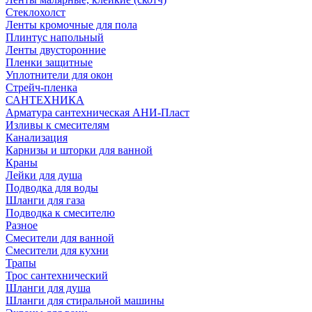
Стеклохолст
Ленты кромочные для пола
Плинтус напольный
Ленты двусторонние
Пленки защитные
Уплотнители для окон
Стрейч-пленка
САНТЕХНИКА
Арматура сантехническая АНИ-Пласт
Изливы к смесителям
Канализация
Карнизы и шторки для ванной
Краны
Лейки для душа
Подводка для воды
Шланги для газа
Подводка к смесителю
Разное
Смесители для ванной
Смесители для кухни
Трапы
Трос сантехнический
Шланги для душа
Шланги для стиральной машины