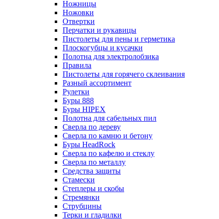
Ножницы
Ножовки
Отвертки
Перчатки и рукавицы
Пистолеты для пены и герметика
Плоскогубцы и кусачки
Полотна для электролобзика
Правила
Пистолеты для горячего склеивания
Разный ассортимент
Рулетки
Буры 888
Буры HIPEX
Полотна для сабельных пил
Сверла по дереву
Сверла по камню и бетону
Буры HeadRock
Сверла по кафелю и стеклу
Сверла по металлу
Средства защиты
Стамески
Степлеры и скобы
Стремянки
Струбцины
Терки и гладилки