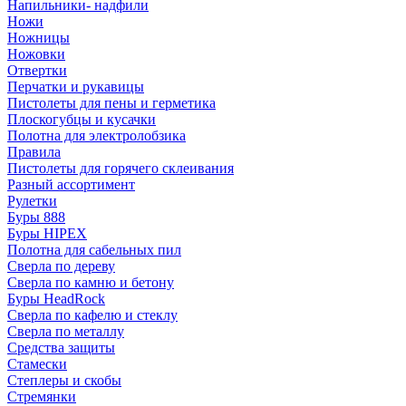
Напильники- надфили
Ножи
Ножницы
Ножовки
Отвертки
Перчатки и рукавицы
Пистолеты для пены и герметика
Плоскогубцы и кусачки
Полотна для электролобзика
Правила
Пистолеты для горячего склеивания
Разный ассортимент
Рулетки
Буры 888
Буры HIPEX
Полотна для сабельных пил
Сверла по дереву
Сверла по камню и бетону
Буры HeadRock
Сверла по кафелю и стеклу
Сверла по металлу
Средства защиты
Стамески
Степлеры и скобы
Стремянки