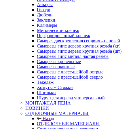
Анкеры
Гвозди
Дюбели
Заклепки
Кляймеры
Метрический крепеж
Перфорированный крепеж
Саморез для крепления сендвич - панелей
Саморезы гипс дерево крупная резьба (кг)
Саморезы гипс дерево крупная резьба (шт)
Саморезы гипс металл частая резьба
Саморезы кровельные
Саморезы оконные
Саморезы с пресс-шайбой острые
Саморезы с пресс-шайбой сверло
Такелаж
Хомуты + Стяжки
Шпильки
Шуруп для дерева универсальный
МОНТАЖНАЯ ПЕНА
НОВИНКИ
ОТДЕЛОЧНЫЕ МАТЕРИАЛЫ
Назад
ОТДЕЛОЧНЫЕ МАТЕРИАЛЫ
Сетки строительные, серпянки