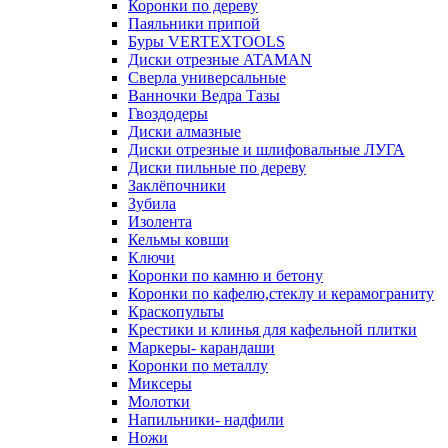
Коронки по дереву
Паяльники припой
Буры VERTEXTOOLS
Диски отрезные ATAMAN
Сверла универсальные
Ванночки Ведра Тазы
Гвоздодеры
Диски алмазные
Диски отрезные и шлифовальные ЛУГА
Диски пильные по дереву
Заклёпочники
Зубила
Изолента
Кельмы ковши
Ключи
Коронки по камню и бетону
Коронки по кафелю,стеклу и керамограниту
Краскопульты
Крестики и клинья для кафельной плитки
Маркеры- карандаши
Коронки по металлу
Миксеры
Молотки
Напильники- надфили
Ножи