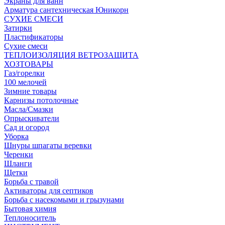
Экраны для ванн
Арматура сантехническая Юникорн
СУХИЕ СМЕСИ
Затирки
Пластификаторы
Сухие смеси
ТЕПЛОИЗОЛЯЦИЯ ВЕТРОЗАЩИТА
ХОЗТОВАРЫ
Газ/горелки
100 мелочей
Зимние товары
Карнизы потолочные
Масла/Смазки
Опрыскиватели
Сад и огород
Уборка
Шнуры шпагаты веревки
Черенки
Шланги
Щетки
Борьба с травой
Активаторы для септиков
Борьба с насекомыми и грызунами
Бытовая химия
Теплоноситель