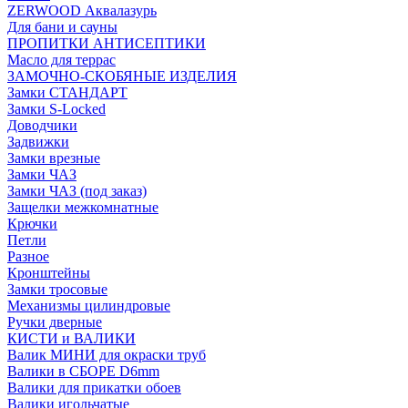
ZERWOOD Аквалазурь
Для бани и сауны
ПРОПИТКИ АНТИСЕПТИКИ
Масло для террас
ЗАМОЧНО-СКОБЯНЫЕ ИЗДЕЛИЯ
Замки СТАНДАРТ
Замки S-Locked
Доводчики
Задвижки
Замки врезные
Замки ЧАЗ
Замки ЧАЗ (под заказ)
Защелки межкомнатные
Крючки
Петли
Разное
Кронштейны
Замки тросовые
Механизмы цилиндровые
Ручки дверные
КИСТИ и ВАЛИКИ
Валик МИНИ для окраски труб
Валики в СБОРЕ D6mm
Валики для прикатки обоев
Валики игольчатые