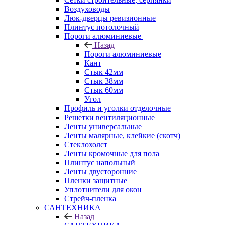
Воздуховоды
Люк-дверцы ревизионные
Плинтус потолочный
Пороги алюминиевые
Назад
Пороги алюминиевые
Кант
Стык 42мм
Стык 38мм
Стык 60мм
Угол
Профиль и уголки отделочные
Решетки вентиляционные
Ленты универсальные
Ленты малярные, клейкие (скотч)
Стеклохолст
Ленты кромочные для пола
Плинтус напольный
Ленты двусторонние
Пленки защитные
Уплотнители для окон
Стрейч-пленка
САНТЕХНИКА
Назад