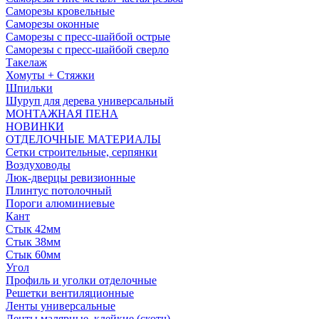
Саморезы кровельные
Саморезы оконные
Саморезы с пресс-шайбой острые
Саморезы с пресс-шайбой сверло
Такелаж
Хомуты + Стяжки
Шпильки
Шуруп для дерева универсальный
МОНТАЖНАЯ ПЕНА
НОВИНКИ
ОТДЕЛОЧНЫЕ МАТЕРИАЛЫ
Сетки строительные, серпянки
Воздуховоды
Люк-дверцы ревизионные
Плинтус потолочный
Пороги алюминиевые
Кант
Стык 42мм
Стык 38мм
Стык 60мм
Угол
Профиль и уголки отделочные
Решетки вентиляционные
Ленты универсальные
Ленты малярные, клейкие (скотч)