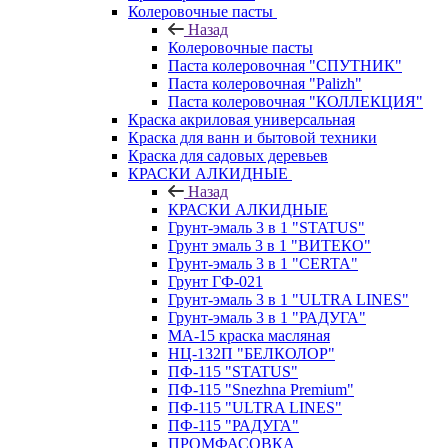
Колеровочные пасты
Назад
Колеровочные пасты
Паста колеровочная "СПУТНИК"
Паста колеровочная "Palizh"
Паста колеровочная "КОЛЛЕКЦИЯ"
Краска акриловая универсальная
Краска для ванн и бытовой техники
Краска для садовых деревьев
КРАСКИ АЛКИДНЫЕ
Назад
КРАСКИ АЛКИДНЫЕ
Грунт-эмаль 3 в 1 "STATUS"
Грунт эмаль 3 в 1 "ВИТЕКО"
Грунт-эмаль 3 в 1 "CERTA"
Грунт ГФ-021
Грунт-эмаль 3 в 1 "ULTRA LINES"
Грунт-эмаль 3 в 1 "РАДУГА"
МА-15 краска масляная
НЦ-132П "БЕЛКОЛОР"
ПФ-115 "STATUS"
ПФ-115 "Snezhna Premium"
ПФ-115 "ULTRA LINES"
ПФ-115 "РАДУГА"
ПРОМФАСОВКА