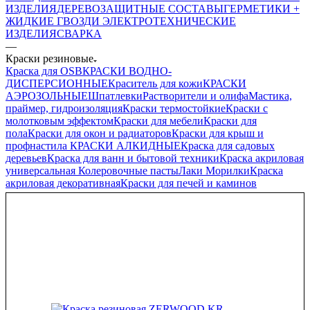
ИЗДЕЛИЯ
ДЕРЕВОЗАЩИТНЫЕ СОСТАВЫ
ГЕРМЕТИКИ +
ЖИДКИЕ ГВОЗДИ
ЭЛЕКТРОТЕХНИЧЕСКИЕ
ИЗДЕЛИЯ
СВАРКА
—
Краски резиновые
Краска для OSB
КРАСКИ ВОДНО-
ДИСПЕРСИОННЫЕ
Краситель для кожи
КРАСКИ
АЭРОЗОЛЬНЫЕ
Шпатлевки
Растворители и олифа
Мастика,
праймер, гидроизоляция
Краски термостойкие
Краски с
молотковым эффектом
Краски для мебели
Краски для
пола
Краски для окон и радиаторов
Краски для крыш и
профнастила
КРАСКИ АЛКИДНЫЕ
Краска для садовых
деревьев
Краска для ванн и бытовой техники
Краска акриловая
универсальная
Колеровочные пасты
Лаки Морилки
Краска
акриловая декоративная
Краски для печей и каминов