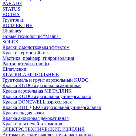
PARADE
STATUS
ВОЛНА
Грунтовки
КОЛЛЕКЦИЯ
Ultralines
Новые технологии "Malina"
SOLEX
Краски с молотковым эффектом
Краски термостойкие
Мастика, праймер, гидроизоляция
Растворители и олифа
Шпатлевки
КРАСКИ АЭРОЗОЛЬНЫЕ
Грунт-эмаль и грунт аэрозольный KUDO
Краска KUDO аэрозольная акриловая
Краска аэрозольная МЕТАЛЛИК
Краска KUDO аэрозольная универсальная
Краска DONEWELL аэрозольная
Краска ВИТ ДЕКО аэрозольная универсальная
Краситель для кожи
Краска акриловая декоративная
Краски для печей и каминов
ЭЛЕКТРОТЕХНИЧЕСКИЕ ИЗДЕЛИЯ
Автоматические выключатели/ расходники