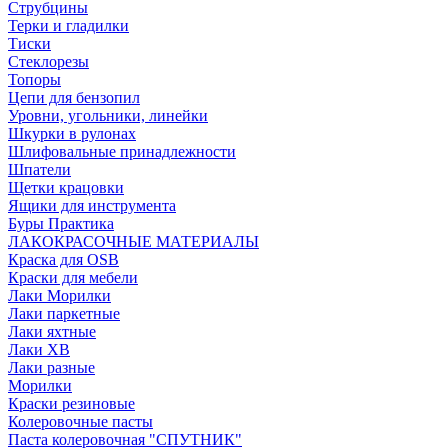
Струбцины
Терки и гладилки
Тиски
Стеклорезы
Топоры
Цепи для бензопил
Уровни, угольники, линейки
Шкурки в рулонах
Шлифовальные принадлежности
Шпатели
Щетки крацовки
Ящики для инструмента
Буры Практика
ЛАКОКРАСОЧНЫЕ МАТЕРИАЛЫ
Краска для OSB
Краски для мебели
Лаки Морилки
Лаки паркетные
Лаки яхтные
Лаки ХВ
Лаки разные
Морилки
Краски резиновые
Колеровочные пасты
Паста колеровочная "СПУТНИК"