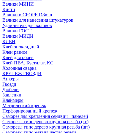
Валики МИНИ
Кисти
Валики в СБОРЕ D8mm
Валики для нанесения штукатурок
Удлинитель для валиков
Валики ГОСТ
Валики МИДИ
КЛЕИ
Клей эпоксидный
Клеи разное
Клей для обоев
Клей ПВА, Бустилат, КС
Холодная сварка
КРЕПЕЖ ГВОЗДИ
Анкеры
Гвозди
Дюбели
Заклепки
Кляймеры
Метрический крепеж
Перфорированный крепеж
Саморез для крепления сендвич - панелей
Саморезы гипс дерево крупная резьба (кг)
Саморезы гипс дерево крупная резьба (шт)
Саморезы гипс металл частая резьба