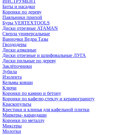
ИНСТРУМЕНТ
Биты и насадки
Коронки по дереву
Паяльники припой
Буры VERTEXTOOLS
Диски отрезные ATAMAN
Сверла универсальные
Ванночки Ведра Тазы
Гвоздодеры
Диски алмазные
Диски отрезные и шлифовальные ЛУГА
Диски пильные по дереву
Заклёпочники
Зубила
Изолента
Кельмы ковши
Ключи
Коронки по камню и бетону
Коронки по кафелю,стеклу и керамограниту
Краскопульты
Крестики и клинья для кафельной плитки
Маркеры- карандаши
Коронки по металлу
Миксеры
Молотки