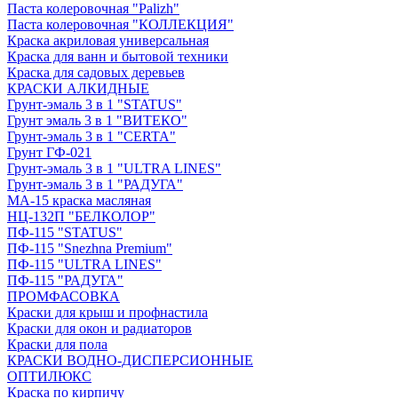
Паста колеровочная "Palizh"
Паста колеровочная "КОЛЛЕКЦИЯ"
Краска акриловая универсальная
Краска для ванн и бытовой техники
Краска для садовых деревьев
КРАСКИ АЛКИДНЫЕ
Грунт-эмаль 3 в 1 "STATUS"
Грунт эмаль 3 в 1 "ВИТЕКО"
Грунт-эмаль 3 в 1 "CERTA"
Грунт ГФ-021
Грунт-эмаль 3 в 1 "ULTRA LINES"
Грунт-эмаль 3 в 1 "РАДУГА"
МА-15 краска масляная
НЦ-132П "БЕЛКОЛОР"
ПФ-115 "STATUS"
ПФ-115 "Snezhna Premium"
ПФ-115 "ULTRA LINES"
ПФ-115 "РАДУГА"
ПРОМФАСОВКА
Краски для крыш и профнастила
Краски для окон и радиаторов
Краски для пола
КРАСКИ ВОДНО-ДИСПЕРСИОННЫЕ
ОПТИЛЮКС
Краска по кирпичу