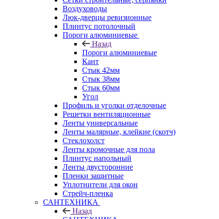
Воздуховоды
Люк-дверцы ревизионные
Плинтус потолочный
Пороги алюминиевые
Назад
Пороги алюминиевые
Кант
Стык 42мм
Стык 38мм
Стык 60мм
Угол
Профиль и уголки отделочные
Решетки вентиляционные
Ленты универсальные
Ленты малярные, клейкие (скотч)
Стеклохолст
Ленты кромочные для пола
Плинтус напольный
Ленты двусторонние
Пленки защитные
Уплотнители для окон
Стрейч-пленка
САНТЕХНИКА
Назад