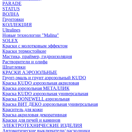
PARADE
STATUS
ВОЛНА
Грунтовки
КОЛЛЕКЦИЯ
Ultralines
Новые технологии "Malina"
SOLEX
Краски с молотковым эффектом
Краски термостойкие
Мастика, праймер, гидроизоляция
Растворители и олифа
Шпатлевки
КРАСКИ АЭРОЗОЛЬНЫЕ
Грунт-эмаль и грунт аэрозольный KUDO
Краска KUDO аэрозольная акриловая
Краска аэрозольная МЕТАЛЛИК
Краска KUDO аэрозольная универсальная
Краска DONEWELL аэрозольная
Краска ВИТ ДЕКО аэрозольная универсальная
Краситель для кожи
Краска акриловая декоративная
Краски для печей и каминов
ЭЛЕКТРОТЕХНИЧЕСКИЕ ИЗДЕЛИЯ
Автоматические выключатели/ расходники