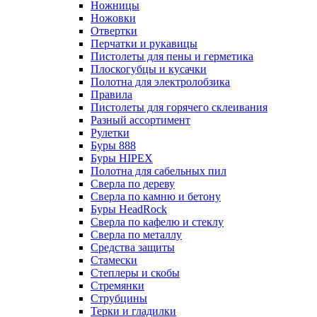
Ножницы
Ножовки
Отвертки
Перчатки и рукавицы
Пистолеты для пены и герметика
Плоскогубцы и кусачки
Полотна для электролобзика
Правила
Пистолеты для горячего склеивания
Разный ассортимент
Рулетки
Буры 888
Буры HIPEX
Полотна для сабельных пил
Сверла по дереву
Сверла по камню и бетону
Буры HeadRock
Сверла по кафелю и стеклу
Сверла по металлу
Средства защиты
Стамески
Степлеры и скобы
Стремянки
Струбцины
Терки и гладилки