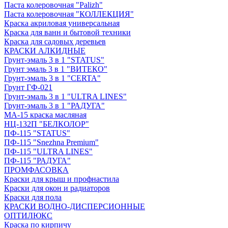
Паста колеровочная "Palizh"
Паста колеровочная "КОЛЛЕКЦИЯ"
Краска акриловая универсальная
Краска для ванн и бытовой техники
Краска для садовых деревьев
КРАСКИ АЛКИДНЫЕ
Грунт-эмаль 3 в 1 "STATUS"
Грунт эмаль 3 в 1 "ВИТЕКО"
Грунт-эмаль 3 в 1 "CERTA"
Грунт ГФ-021
Грунт-эмаль 3 в 1 "ULTRA LINES"
Грунт-эмаль 3 в 1 "РАДУГА"
МА-15 краска масляная
НЦ-132П "БЕЛКОЛОР"
ПФ-115 "STATUS"
ПФ-115 "Snezhna Premium"
ПФ-115 "ULTRA LINES"
ПФ-115 "РАДУГА"
ПРОМФАСОВКА
Краски для крыш и профнастила
Краски для окон и радиаторов
Краски для пола
КРАСКИ ВОДНО-ДИСПЕРСИОННЫЕ
ОПТИЛЮКС
Краска по кирпичу