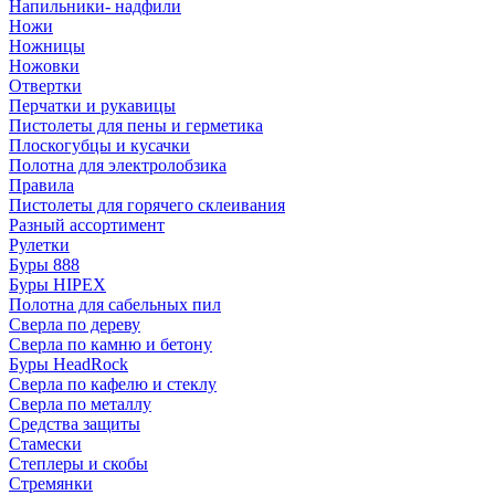
Напильники- надфили
Ножи
Ножницы
Ножовки
Отвертки
Перчатки и рукавицы
Пистолеты для пены и герметика
Плоскогубцы и кусачки
Полотна для электролобзика
Правила
Пистолеты для горячего склеивания
Разный ассортимент
Рулетки
Буры 888
Буры HIPEX
Полотна для сабельных пил
Сверла по дереву
Сверла по камню и бетону
Буры HeadRock
Сверла по кафелю и стеклу
Сверла по металлу
Средства защиты
Стамески
Степлеры и скобы
Стремянки