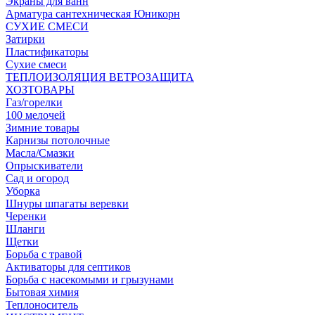
Экраны для ванн
Арматура сантехническая Юникорн
СУХИЕ СМЕСИ
Затирки
Пластификаторы
Сухие смеси
ТЕПЛОИЗОЛЯЦИЯ ВЕТРОЗАЩИТА
ХОЗТОВАРЫ
Газ/горелки
100 мелочей
Зимние товары
Карнизы потолочные
Масла/Смазки
Опрыскиватели
Сад и огород
Уборка
Шнуры шпагаты веревки
Черенки
Шланги
Щетки
Борьба с травой
Активаторы для септиков
Борьба с насекомыми и грызунами
Бытовая химия
Теплоноситель