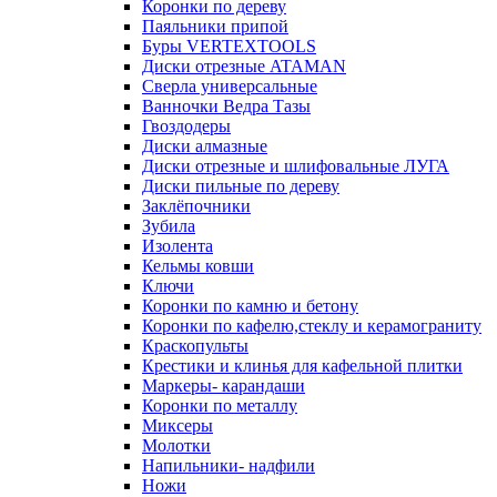
Коронки по дереву
Паяльники припой
Буры VERTEXTOOLS
Диски отрезные ATAMAN
Сверла универсальные
Ванночки Ведра Тазы
Гвоздодеры
Диски алмазные
Диски отрезные и шлифовальные ЛУГА
Диски пильные по дереву
Заклёпочники
Зубила
Изолента
Кельмы ковши
Ключи
Коронки по камню и бетону
Коронки по кафелю,стеклу и керамограниту
Краскопульты
Крестики и клинья для кафельной плитки
Маркеры- карандаши
Коронки по металлу
Миксеры
Молотки
Напильники- надфили
Ножи