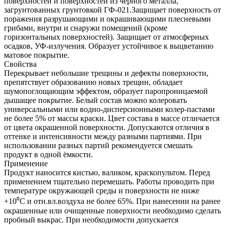
поверхностей и поверхностей из черного металла,
загрунтованных грунтовкой ГФ-021.Защищает поверхность от
поражения разрушающими и окрашивающими плесневыми
грибами, внутри и снаружи помещений (кроме
горизонтальных поверхностей). Защищает от атмосферных
осадков, УФ-излучения. Образует устойчивое к выцветанию
матовое покрытие.
Свойства
Перекрывает небольшие трещины и дефекты поверхности,
препятствует образованию новых трещин, обладает
шумопоглощающим эффектом, образует паропроницаемой
дышащее покрытие. Белый состав можно колеровать
универсальными или водно-дисперсионными колер-пастами
не более 5% от массы краски. Цвет состава в массе отличается
от цвета окрашенной поверхности. Допускаются отличия в
оттенке и интенсивности между разными партиями. При
использовании разных партий рекомендуется смешать
продукт в одной ёмкости.
Применение
Продукт наносится кистью, валиком, краскопультом. Перед
применением тщательно перемешать. Работы проводить при
температуре окружающей среды и поверхности не ниже
+10⁰C и отн.вл.воздуха не более 65%. При нанесении на ранее
окрашенные или очищенные поверхности необходимо сделать
пробный выкрас. При необходимости допускается