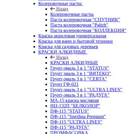
Колеровочные пасты
Назад
Колеровочные пасты
Паста колеровочная "СПУТНИК"
Паста колеровочная "Palizh"
Паста колеровочная "КОЛЛЕКЦИЯ"
Краска акриловая универсальная
Краска для ванн и бытовой техники
Краска для садовых деревьев
КРАСКИ АЛКИДНЫЕ
Назад
КРАСКИ АЛКИДНЫЕ
Грунт-эмаль 3 в 1 "STATUS"
Грунт эмаль 3 в 1 "ВИТЕКО"
Грунт-эмаль 3 в 1 "CERTA"
Грунт ГФ-021
Грунт-эмаль 3 в 1 "ULTRA LINES"
Грунт-эмаль 3 в 1 "РАДУГА"
МА-15 краска масляная
НЦ-132П "БЕЛКОЛОР"
ПФ-115 "STATUS"
ПФ-115 "Snezhna Premium"
ПФ-115 "ULTRA LINES"
ПФ-115 "РАДУГА"
ПРОМФАСОВКА