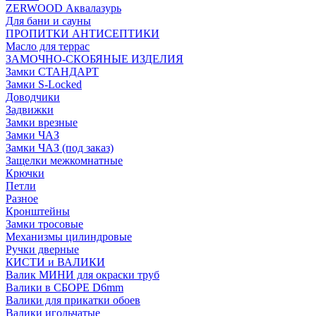
ZERWOOD Аквалазурь
Для бани и сауны
ПРОПИТКИ АНТИСЕПТИКИ
Масло для террас
ЗАМОЧНО-СКОБЯНЫЕ ИЗДЕЛИЯ
Замки СТАНДАРТ
Замки S-Locked
Доводчики
Задвижки
Замки врезные
Замки ЧАЗ
Замки ЧАЗ (под заказ)
Защелки межкомнатные
Крючки
Петли
Разное
Кронштейны
Замки тросовые
Механизмы цилиндровые
Ручки дверные
КИСТИ и ВАЛИКИ
Валик МИНИ для окраски труб
Валики в СБОРЕ D6mm
Валики для прикатки обоев
Валики игольчатые