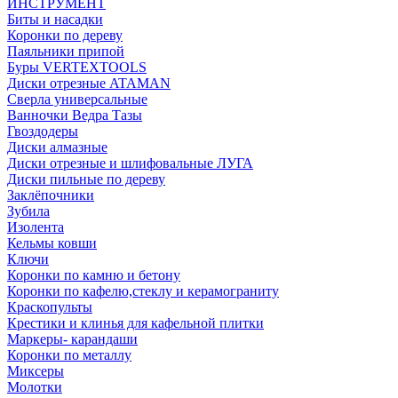
ИНСТРУМЕНТ
Биты и насадки
Коронки по дереву
Паяльники припой
Буры VERTEXTOOLS
Диски отрезные ATAMAN
Сверла универсальные
Ванночки Ведра Тазы
Гвоздодеры
Диски алмазные
Диски отрезные и шлифовальные ЛУГА
Диски пильные по дереву
Заклёпочники
Зубила
Изолента
Кельмы ковши
Ключи
Коронки по камню и бетону
Коронки по кафелю,стеклу и керамограниту
Краскопульты
Крестики и клинья для кафельной плитки
Маркеры- карандаши
Коронки по металлу
Миксеры
Молотки