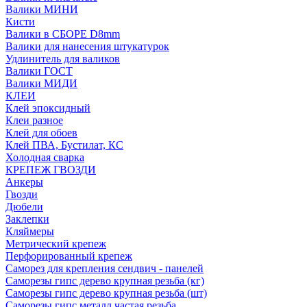
Валики МИНИ
Кисти
Валики в СБОРЕ D8mm
Валики для нанесения штукатурок
Удлинитель для валиков
Валики ГОСТ
Валики МИДИ
КЛЕИ
Клей эпоксидный
Клеи разное
Клей для обоев
Клей ПВА, Бустилат, КС
Холодная сварка
КРЕПЕЖ ГВОЗДИ
Анкеры
Гвозди
Дюбели
Заклепки
Кляймеры
Метрический крепеж
Перфорированный крепеж
Саморез для крепления сендвич - панелей
Саморезы гипс дерево крупная резьба (кг)
Саморезы гипс дерево крупная резьба (шт)
Саморезы гипс металл частая резьба