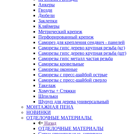
Анкеры
Гвозди
Дюбели
Заклепки
Кляймеры
Метрический крепеж
Перфорированный крепеж
Саморез для крепления сендвич - панелей
Саморезы гипс дерево крупная резьба (кг)
Саморезы гипс дерево крупная резьба (шт)
Саморезы гипс металл частая резьба
Саморезы кровельные
Саморезы оконные
Саморезы с пресс-шайбой острые
Саморезы с пресс-шайбой сверло
Такелаж
Хомуты + Стяжки
Шпильки
Шуруп для дерева универсальный
МОНТАЖНАЯ ПЕНА
НОВИНКИ
ОТДЕЛОЧНЫЕ МАТЕРИАЛЫ
Назад
ОТДЕЛОЧНЫЕ МАТЕРИАЛЫ
Сетки строительные, серпянки