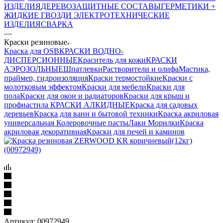
ИЗДЕЛИЯ
ДЕРЕВОЗАЩИТНЫЕ СОСТАВЫ
ГЕРМЕТИКИ +
ЖИДКИЕ ГВОЗДИ
ЭЛЕКТРОТЕХНИЧЕСКИЕ
ИЗДЕЛИЯ
СВАРКА
—
Краски резиновые
Краска для OSB
КРАСКИ ВОДНО-
ДИСПЕРСИОННЫЕ
Краситель для кожи
КРАСКИ
АЭРОЗОЛЬНЫЕ
Шпатлевки
Растворители и олифа
Мастика,
праймер, гидроизоляция
Краски термостойкие
Краски с
молотковым эффектом
Краски для мебели
Краски для
пола
Краски для окон и радиаторов
Краски для крыш и
профнастила
КРАСКИ АЛКИДНЫЕ
Краска для садовых
деревьев
Краска для ванн и бытовой техники
Краска акриловая
универсальная
Колеровочные пасты
Лаки Морилки
Краска
акриловая декоративная
Краски для печей и каминов
Артикул:
00972949