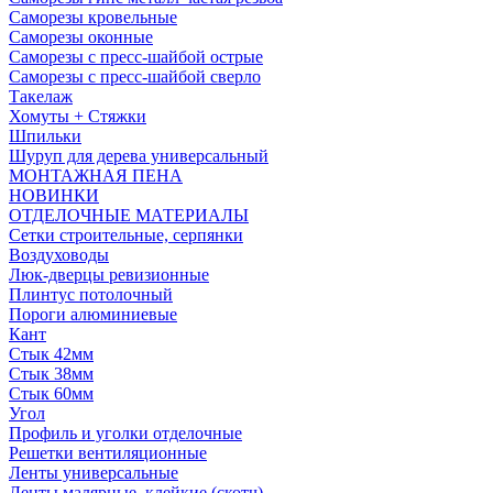
Саморезы кровельные
Саморезы оконные
Саморезы с пресс-шайбой острые
Саморезы с пресс-шайбой сверло
Такелаж
Хомуты + Стяжки
Шпильки
Шуруп для дерева универсальный
МОНТАЖНАЯ ПЕНА
НОВИНКИ
ОТДЕЛОЧНЫЕ МАТЕРИАЛЫ
Сетки строительные, серпянки
Воздуховоды
Люк-дверцы ревизионные
Плинтус потолочный
Пороги алюминиевые
Кант
Стык 42мм
Стык 38мм
Стык 60мм
Угол
Профиль и уголки отделочные
Решетки вентиляционные
Ленты универсальные
Ленты малярные, клейкие (скотч)