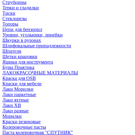
Струбцины
Терки и гладилки
Тиски
Стеклорезы
Топоры
Цепи для бензопил
Уровни, угольники, линейки
Шкурки в рулонах
Шлифовальные принадлежности
Шпатели
Щетки крацовки
Ящики для инструмента
Буры Практика
ЛАКОКРАСОЧНЫЕ МАТЕРИАЛЫ
Краска для OSB
Краски для мебели
Лаки Морилки
Лаки паркетные
Лаки яхтные
Лаки ХВ
Лаки разные
Морилки
Краски резиновые
Колеровочные пасты
Паста колеровочная "СПУТНИК"