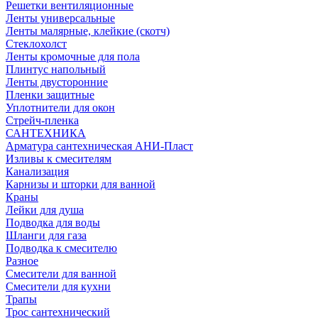
Решетки вентиляционные
Ленты универсальные
Ленты малярные, клейкие (скотч)
Стеклохолст
Ленты кромочные для пола
Плинтус напольный
Ленты двусторонние
Пленки защитные
Уплотнители для окон
Стрейч-пленка
САНТЕХНИКА
Арматура сантехническая АНИ-Пласт
Изливы к смесителям
Канализация
Карнизы и шторки для ванной
Краны
Лейки для душа
Подводка для воды
Шланги для газа
Подводка к смесителю
Разное
Смесители для ванной
Смесители для кухни
Трапы
Трос сантехнический