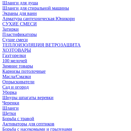
Шланги для душа
Шланги для стиральной машины
Экраны для ванн
Арматура сантехническая Юникорн
СУХИЕ СМЕСИ
Затирки
Пластификаторы
Сухие смеси
ТЕПЛОИЗОЛЯЦИЯ ВЕТРОЗАЩИТА
ХОЗТОВАРЫ
Газ/горелки
100 мелочей
Зимние товары
Карнизы потолочные
Масла/Смазки
Опрыскиватели
Сад и огород
Уборка
Шнуры шпагаты веревки
Черенки
Шланги
Щетки
Борьба с травой
Активаторы для септиков
Борьба с насекомыми и грызунами