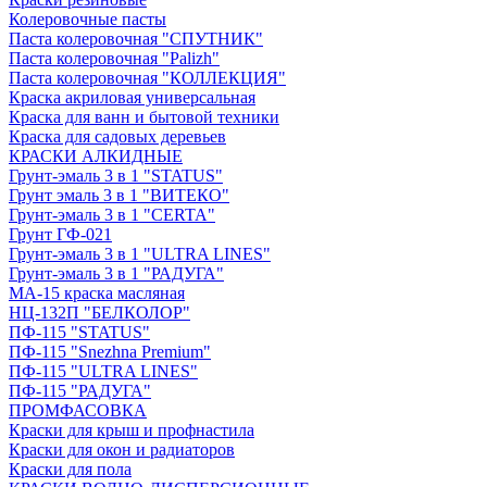
Колеровочные пасты
Паста колеровочная "СПУТНИК"
Паста колеровочная "Palizh"
Паста колеровочная "КОЛЛЕКЦИЯ"
Краска акриловая универсальная
Краска для ванн и бытовой техники
Краска для садовых деревьев
КРАСКИ АЛКИДНЫЕ
Грунт-эмаль 3 в 1 "STATUS"
Грунт эмаль 3 в 1 "ВИТЕКО"
Грунт-эмаль 3 в 1 "CERTA"
Грунт ГФ-021
Грунт-эмаль 3 в 1 "ULTRA LINES"
Грунт-эмаль 3 в 1 "РАДУГА"
МА-15 краска масляная
НЦ-132П "БЕЛКОЛОР"
ПФ-115 "STATUS"
ПФ-115 "Snezhna Premium"
ПФ-115 "ULTRA LINES"
ПФ-115 "РАДУГА"
ПРОМФАСОВКА
Краски для крыш и профнастила
Краски для окон и радиаторов
Краски для пола