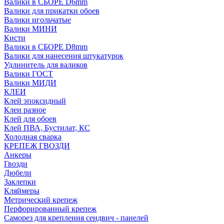
Валики в СБОРЕ D6mm
Валики для прикатки обоев
Валики игольчатые
Валики МИНИ
Кисти
Валики в СБОРЕ D8mm
Валики для нанесения штукатурок
Удлинитель для валиков
Валики ГОСТ
Валики МИДИ
КЛЕИ
Клей эпоксидный
Клеи разное
Клей для обоев
Клей ПВА, Бустилат, КС
Холодная сварка
КРЕПЕЖ ГВОЗДИ
Анкеры
Гвозди
Дюбели
Заклепки
Кляймеры
Метрический крепеж
Перфорированный крепеж
Саморез для крепления сендвич - панелей