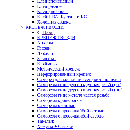
Клей эпоксидный
Клеи разное
Клей для обоев
Клей ПВА, Бустилат, КС
Холодная сварка
КРЕПЕЖ ГВОЗДИ
Назад
КРЕПЕЖ ГВОЗДИ
Анкеры
Гвозди
Дюбели
Заклепки
Кляймеры
Метрический крепеж
Перфорированный крепеж
Саморез для крепления сендвич - панелей
Саморезы гипс дерево крупная резьба (кг)
Саморезы гипс дерево крупная резьба (шт)
Саморезы гипс металл частая резьба
Саморезы кровельные
Саморезы оконные
Саморезы с пресс-шайбой острые
Саморезы с пресс-шайбой сверло
Такелаж
Хомуты + Стяжки