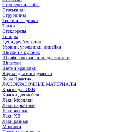
Степлеры и скобы
Стремянки
Струбцины
Терки и гладилки
Тиски
Стеклорезы
Топоры
Цепи для бензопил
Уровни, угольники, линейки
Шкурки в рулонах
Шлифовальные принадлежности
Шпатели
Щетки крацовки
Ящики для инструмента
Буры Практика
ЛАКОКРАСОЧНЫЕ МАТЕРИАЛЫ
Краска для OSB
Краски для мебели
Лаки Морилки
Лаки паркетные
Лаки яхтные
Лаки ХВ
Лаки разные
Морилки
Краски резиновые