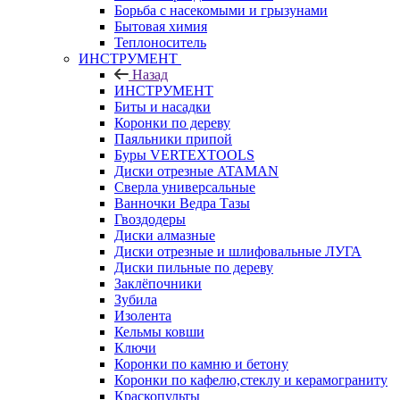
Борьба с насекомыми и грызунами
Бытовая химия
Теплоноситель
ИНСТРУМЕНТ
Назад
ИНСТРУМЕНТ
Биты и насадки
Коронки по дереву
Паяльники припой
Буры VERTEXTOOLS
Диски отрезные ATAMAN
Сверла универсальные
Ванночки Ведра Тазы
Гвоздодеры
Диски алмазные
Диски отрезные и шлифовальные ЛУГА
Диски пильные по дереву
Заклёпочники
Зубила
Изолента
Кельмы ковши
Ключи
Коронки по камню и бетону
Коронки по кафелю,стеклу и керамограниту
Краскопульты