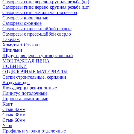
Саморезы гипс дерево крупная резьба (кг)
Саморезы гипс дерево крупная резьба (шт)
Саморезы гипс металл частая резьба
Саморезы кровельные
Саморезы оконные
Саморезы с пресс-шайбой острые
Саморезы с пресс-шайбой сверло
Такелаж
Хомуты + Стяжки
Шпильки
Шуруп для дерева универсальный
МОНТАЖНАЯ ПЕНА
НОВИНКИ
ОТДЕЛОЧНЫЕ МАТЕРИАЛЫ
Сетки строительные, серпянки
Воздуховоды
Люк-дверцы ревизионные
Плинтус потолочный
Пороги алюминиевые
Кант
Стык 42мм
Стык 38мм
Стык 60мм
Угол
Профиль и уголки отделочные