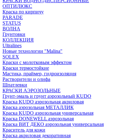
КРАСКИ ВОДНО-ДИСПЕРСИОННЫЕ
ОПТИЛЮКС
Краска по кирпичу
PARADE
STATUS
ВОЛНА
Грунтовки
КОЛЛЕКЦИЯ
Ultralines
Новые технологии "Malina"
SOLEX
Краски с молотковым эффектом
Краски термостойкие
Мастика, праймер, гидроизоляция
Растворители и олифа
Шпатлевки
КРАСКИ АЭРОЗОЛЬНЫЕ
Грунт-эмаль и грунт аэрозольный KUDO
Краска KUDO аэрозольная акриловая
Краска аэрозольная МЕТАЛЛИК
Краска KUDO аэрозольная универсальная
Краска DONEWELL аэрозольная
Краска ВИТ ДЕКО аэрозольная универсальная
Краситель для кожи
Краска акриловая декоративная