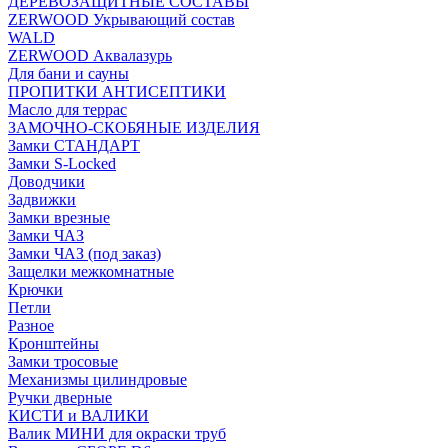
ДЕРЕВОЗАЩИТНЫЕ СОСТАВЫ
ZERWOOD Укрывающий состав
WALD
ZERWOOD Аквалазурь
Для бани и сауны
ПРОПИТКИ АНТИСЕПТИКИ
Масло для террас
ЗАМОЧНО-СКОБЯНЫЕ ИЗДЕЛИЯ
Замки СТАНДАРТ
Замки S-Locked
Доводчики
Задвижки
Замки врезные
Замки ЧАЗ
Замки ЧАЗ (под заказ)
Защелки межкомнатные
Крючки
Петли
Разное
Кронштейны
Замки тросовые
Механизмы цилиндровые
Ручки дверные
КИСТИ и ВАЛИКИ
Валик МИНИ для окраски труб