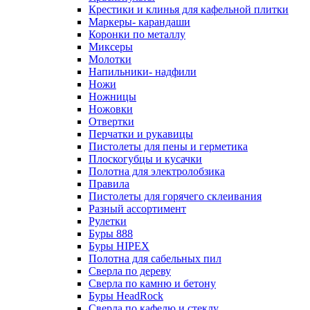
Крестики и клинья для кафельной плитки
Маркеры- карандаши
Коронки по металлу
Миксеры
Молотки
Напильники- надфили
Ножи
Ножницы
Ножовки
Отвертки
Перчатки и рукавицы
Пистолеты для пены и герметика
Плоскогубцы и кусачки
Полотна для электролобзика
Правила
Пистолеты для горячего склеивания
Разный ассортимент
Рулетки
Буры 888
Буры HIPEX
Полотна для сабельных пил
Сверла по дереву
Сверла по камню и бетону
Буры HeadRock
Сверла по кафелю и стеклу