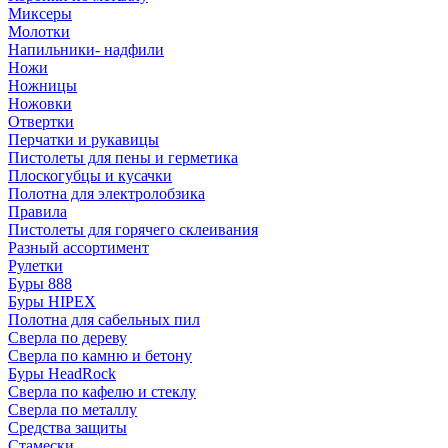
Миксеры
Молотки
Напильники- надфили
Ножи
Ножницы
Ножовки
Отвертки
Перчатки и рукавицы
Пистолеты для пены и герметика
Плоскогубцы и кусачки
Полотна для электролобзика
Правила
Пистолеты для горячего склеивания
Разный ассортимент
Рулетки
Буры 888
Буры HIPEX
Полотна для сабельных пил
Сверла по дереву
Сверла по камню и бетону
Буры HeadRock
Сверла по кафелю и стеклу
Сверла по металлу
Средства защиты
Стамески