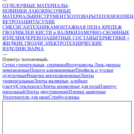
—
ОТДЕЛОЧНЫЕ МАТЕРИАЛЫ
НОВИНКИ
ЛАКОКРАСОЧНЫЕ
МАТЕРИАЛЫ
ИНСТРУМЕНТ
ХОЗТОВАРЫ
ТЕПЛОИЗОЛЯЦ
ВЕТРОЗАЩИТА
СУХИЕ
СМЕСИ
САНТЕХНИКА
МОНТАЖНАЯ ПЕНА
КРЕПЕЖ
ГВОЗДИ
КЛЕИ
КИСТИ и ВАЛИКИ
ЗАМОЧНО-СКОБЯНЫЕ
ИЗДЕЛИЯ
ДЕРЕВОЗАЩИТНЫЕ СОСТАВЫ
ГЕРМЕТИКИ +
ЖИДКИЕ ГВОЗДИ
ЭЛЕКТРОТЕХНИЧЕСКИЕ
ИЗДЕЛИЯ
СВАРКА
—
Плинтус потолочный
Сетки строительные, серпянки
Воздуховоды
Люк-дверцы
ревизионные
Пороги алюминиевые
Профиль и уголки
отделочные
Решетки вентиляционные
Ленты
универсальные
Ленты малярные, клейкие
(скотч)
Стеклохолст
Ленты кромочные для пола
Плинтус
напольный
Ленты двусторонние
Пленки защитные
Уплотнители для окон
Стрейч-пленка