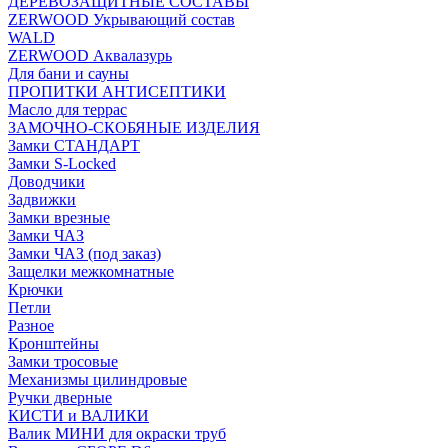
ДЕРЕВОЗАЩИТНЫЕ СОСТАВЫ
ZERWOOD Укрывающий состав
WALD
ZERWOOD Аквалазурь
Для бани и сауны
ПРОПИТКИ АНТИСЕПТИКИ
Масло для террас
ЗАМОЧНО-СКОБЯНЫЕ ИЗДЕЛИЯ
Замки СТАНДАРТ
Замки S-Locked
Доводчики
Задвижки
Замки врезные
Замки ЧАЗ
Замки ЧАЗ (под заказ)
Защелки межкомнатные
Крючки
Петли
Разное
Кронштейны
Замки тросовые
Механизмы цилиндровые
Ручки дверные
КИСТИ и ВАЛИКИ
Валик МИНИ для окраски труб