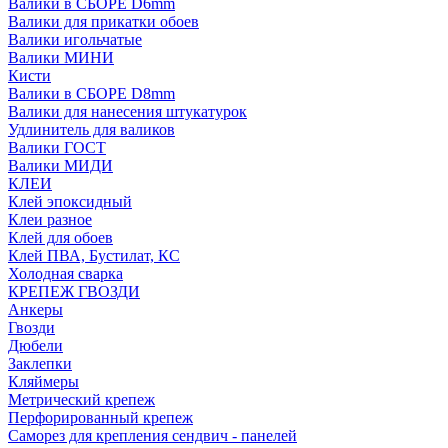
Валики в СБОРЕ D6mm
Валики для прикатки обоев
Валики игольчатые
Валики МИНИ
Кисти
Валики в СБОРЕ D8mm
Валики для нанесения штукатурок
Удлинитель для валиков
Валики ГОСТ
Валики МИДИ
КЛЕИ
Клей эпоксидный
Клеи разное
Клей для обоев
Клей ПВА, Бустилат, КС
Холодная сварка
КРЕПЕЖ ГВОЗДИ
Анкеры
Гвозди
Дюбели
Заклепки
Кляймеры
Метрический крепеж
Перфорированный крепеж
Саморез для крепления сендвич - панелей