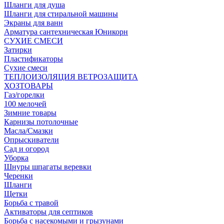
Шланги для душа
Шланги для стиральной машины
Экраны для ванн
Арматура сантехническая Юникорн
СУХИЕ СМЕСИ
Затирки
Пластификаторы
Сухие смеси
ТЕПЛОИЗОЛЯЦИЯ ВЕТРОЗАЩИТА
ХОЗТОВАРЫ
Газ/горелки
100 мелочей
Зимние товары
Карнизы потолочные
Масла/Смазки
Опрыскиватели
Сад и огород
Уборка
Шнуры шпагаты веревки
Черенки
Шланги
Щетки
Борьба с травой
Активаторы для септиков
Борьба с насекомыми и грызунами