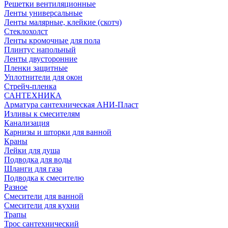
Решетки вентиляционные
Ленты универсальные
Ленты малярные, клейкие (скотч)
Стеклохолст
Ленты кромочные для пола
Плинтус напольный
Ленты двусторонние
Пленки защитные
Уплотнители для окон
Стрейч-пленка
САНТЕХНИКА
Арматура сантехническая АНИ-Пласт
Изливы к смесителям
Канализация
Карнизы и шторки для ванной
Краны
Лейки для душа
Подводка для воды
Шланги для газа
Подводка к смесителю
Разное
Смесители для ванной
Смесители для кухни
Трапы
Трос сантехнический