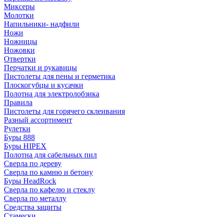
Миксеры
Молотки
Напильники- надфили
Ножи
Ножницы
Ножовки
Отвертки
Перчатки и рукавицы
Пистолеты для пены и герметика
Плоскогубцы и кусачки
Полотна для электролобзика
Правила
Пистолеты для горячего склеивания
Разный ассортимент
Рулетки
Буры 888
Буры HIPEX
Полотна для сабельных пил
Сверла по дереву
Сверла по камню и бетону
Буры HeadRock
Сверла по кафелю и стеклу
Сверла по металлу
Средства защиты
Стамески