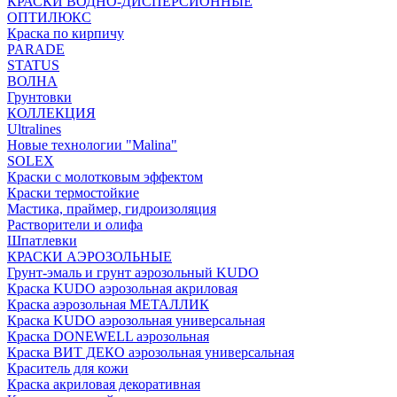
КРАСКИ ВОДНО-ДИСПЕРСИОННЫЕ
ОПТИЛЮКС
Краска по кирпичу
PARADE
STATUS
ВОЛНА
Грунтовки
КОЛЛЕКЦИЯ
Ultralines
Новые технологии "Malina"
SOLEX
Краски с молотковым эффектом
Краски термостойкие
Мастика, праймер, гидроизоляция
Растворители и олифа
Шпатлевки
КРАСКИ АЭРОЗОЛЬНЫЕ
Грунт-эмаль и грунт аэрозольный KUDO
Краска KUDO аэрозольная акриловая
Краска аэрозольная МЕТАЛЛИК
Краска KUDO аэрозольная универсальная
Краска DONEWELL аэрозольная
Краска ВИТ ДЕКО аэрозольная универсальная
Краситель для кожи
Краска акриловая декоративная