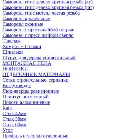
Саморезы гипс дерево крупная резьба (кг)
Саморезы гипс дерево крупная резьба (шт)
Саморезы гипс металл частая резьба
Саморезы кровельные
Саморезы оконные
Саморезы с пресс-шайбой острые
Саморезы с пресс-шайбой сверло
Такелаж
Хомуты + Стяжки
Шпильки
Шуруп для дерева универсальный
МОНТАЖНАЯ ПЕНА
НОВИНКИ
ОТДЕЛОЧНЫЕ МАТЕРИАЛЫ
Сетки строительные, серпянки
Воздуховоды
Люк-дверцы ревизионные
Плинтус потолочный
Пороги алюминиевые
Кант
Стык 42мм
Стык 38мм
Стык 60мм
Угол
Профиль и уголки отделочные