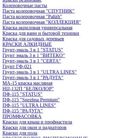
Колеровочные пасты
Паста колеровочная "СПУТНИК"
Паста колеровочная "Palizh"
Паста колеровочная "КОЛЛЕКЦИЯ"
Краска акриловая универсальная
Краска для ванн и бытовой техники
Краска для садовых деревьев
КРАСКИ АЛКИДНЫЕ
Грунт-эмаль 3 в 1 "STATUS"
Грунт эмаль 3 в 1 "ВИТЕКО"
Грунт-эмаль 3 в 1 "CERTA"
Грунт ГФ-021
Грунт-эмаль 3 в 1 "ULTRA LINES"
Грунт-эмаль 3 в 1 "РАДУГА"
МА-15 краска масляная
НЦ-132П "БЕЛКОЛОР"
ПФ-115 "STATUS"
ПФ-115 "Snezhna Premium"
ПФ-115 "ULTRA LINES"
ПФ-115 "РАДУГА"
ПРОМФАСОВКА
Краски для крыш и профнастила
Краски для окон и радиаторов
Краски для пола