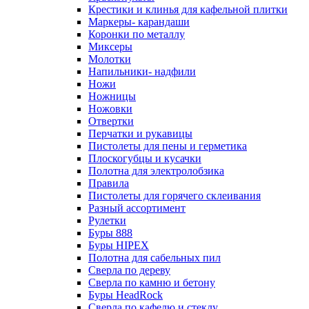
Крестики и клинья для кафельной плитки
Маркеры- карандаши
Коронки по металлу
Миксеры
Молотки
Напильники- надфили
Ножи
Ножницы
Ножовки
Отвертки
Перчатки и рукавицы
Пистолеты для пены и герметика
Плоскогубцы и кусачки
Полотна для электролобзика
Правила
Пистолеты для горячего склеивания
Разный ассортимент
Рулетки
Буры 888
Буры HIPEX
Полотна для сабельных пил
Сверла по дереву
Сверла по камню и бетону
Буры HeadRock
Сверла по кафелю и стеклу