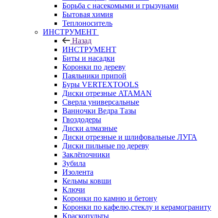
Борьба с насекомыми и грызунами
Бытовая химия
Теплоноситель
ИНСТРУМЕНТ
Назад
ИНСТРУМЕНТ
Биты и насадки
Коронки по дереву
Паяльники припой
Буры VERTEXTOOLS
Диски отрезные ATAMAN
Сверла универсальные
Ванночки Ведра Тазы
Гвоздодеры
Диски алмазные
Диски отрезные и шлифовальные ЛУГА
Диски пильные по дереву
Заклёпочники
Зубила
Изолента
Кельмы ковши
Ключи
Коронки по камню и бетону
Коронки по кафелю,стеклу и керамограниту
Краскопульты