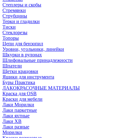
Степлеры и скобы
Стремянки
Струбцины
Терки и гладилки
Тиски
Стеклорезы
Топоры
Цепи для бензопил
Уровни, угольники, линейки
Шкурки в рулонах
Шлифовальные принадлежности
Шпатели
Щетки крацовки
Ящики для инструмента
Буры Практика
ЛАКОКРАСОЧНЫЕ МАТЕРИАЛЫ
Краска для OSB
Краски для мебели
Лаки Морилки
Лаки паркетные
Лаки яхтные
Лаки ХВ
Лаки разные
Морилки
Краски резиновые