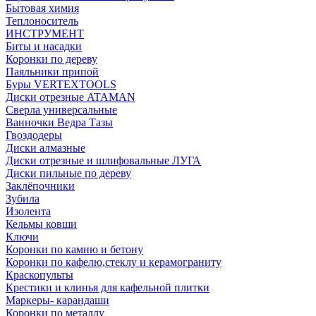
Бытовая химия
Теплоноситель
ИНСТРУМЕНТ
Биты и насадки
Коронки по дереву
Паяльники припой
Буры VERTEXTOOLS
Диски отрезные ATAMAN
Сверла универсальные
Ванночки Ведра Тазы
Гвоздодеры
Диски алмазные
Диски отрезные и шлифовальные ЛУГА
Диски пильные по дереву
Заклёпочники
Зубила
Изолента
Кельмы ковши
Ключи
Коронки по камню и бетону
Коронки по кафелю,стеклу и керамограниту
Краскопульты
Крестики и клинья для кафельной плитки
Маркеры- карандаши
Коронки по металлу