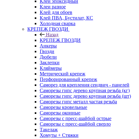
Клей эпоксидный
Клеи разное
Клей для обоев
Клей ПВА, Бустилат, КС
Холодная сварка
КРЕПЕЖ ГВОЗДИ
Назад
КРЕПЕЖ ГВОЗДИ
Анкеры
Гвозди
Дюбели
Заклепки
Кляймеры
Метрический крепеж
Перфорированный крепеж
Саморез для крепления сендвич - панелей
Саморезы гипс дерево крупная резьба (кг)
Саморезы гипс дерево крупная резьба (шт)
Саморезы гипс металл частая резьба
Саморезы кровельные
Саморезы оконные
Саморезы с пресс-шайбой острые
Саморезы с пресс-шайбой сверло
Такелаж
Хомуты + Стяжки