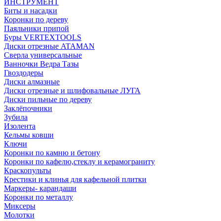
ИНСТРУМЕНТ
Биты и насадки
Коронки по дереву
Паяльники припой
Буры VERTEXTOOLS
Диски отрезные ATAMAN
Сверла универсальные
Ванночки Ведра Тазы
Гвоздодеры
Диски алмазные
Диски отрезные и шлифовальные ЛУГА
Диски пильные по дереву
Заклёпочники
Зубила
Изолента
Кельмы ковши
Ключи
Коронки по камню и бетону
Коронки по кафелю,стеклу и керамограниту
Краскопульты
Крестики и клинья для кафельной плитки
Маркеры- карандаши
Коронки по металлу
Миксеры
Молотки