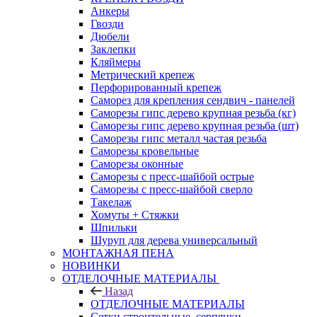
Анкеры
Гвозди
Дюбели
Заклепки
Кляймеры
Метрический крепеж
Перфорированный крепеж
Саморез для крепления сендвич - панелей
Саморезы гипс дерево крупная резьба (кг)
Саморезы гипс дерево крупная резьба (шт)
Саморезы гипс металл частая резьба
Саморезы кровельные
Саморезы оконные
Саморезы с пресс-шайбой острые
Саморезы с пресс-шайбой сверло
Такелаж
Хомуты + Стяжки
Шпильки
Шуруп для дерева универсальный
МОНТАЖНАЯ ПЕНА
НОВИНКИ
ОТДЕЛОЧНЫЕ МАТЕРИАЛЫ
Назад
ОТДЕЛОЧНЫЕ МАТЕРИАЛЫ
Сетки строительные, серпянки