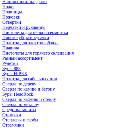
Напильники- надфили
Ножи
Ножницы
Ножовки
Отвертки
Перчатки и рукавицы
Пистолеты для пены и герметика
Плоскогубцы и кусачки
Полотна для электролобзика
Правила
Пистолеты для горячего склеивания
Разный ассортимент
Рулетки
Буры 888
Буры HIPEX
Полотна для сабельных пил
Сверла по дереву
Сверла по камню и бетону
Буры HeadRock
Сверла по кафелю и стеклу
Сверла по металлу
Средства защиты
Стамески
Степлеры и скобы
Стремянки