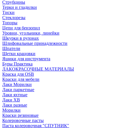
Струбцины
Терки и гладилки
Тиски
Стеклорезы
Топоры
Цепи для бензопил
Уровни, угольники, линейки
Шкурки в рулонах
Шлифовальные принадлежности
Шпатели
Щетки крацовки
Ящики для инструмента
Буры Практика
ЛАКОКРАСОЧНЫЕ МАТЕРИАЛЫ
Краска для OSB
Краски для мебели
Лаки Морилки
Лаки паркетные
Лаки яхтные
Лаки ХВ
Лаки разные
Морилки
Краски резиновые
Колеровочные пасты
Паста колеровочная "СПУТНИК"