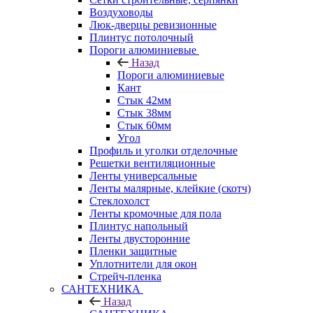
Воздуховоды
Люк-дверцы ревизионные
Плинтус потолочный
Пороги алюминиевые
Назад
Пороги алюминиевые
Кант
Стык 42мм
Стык 38мм
Стык 60мм
Угол
Профиль и уголки отделочные
Решетки вентиляционные
Ленты универсальные
Ленты малярные, клейкие (скотч)
Стеклохолст
Ленты кромочные для пола
Плинтус напольный
Ленты двусторонние
Пленки защитные
Уплотнители для окон
Стрейч-пленка
САНТЕХНИКА
Назад