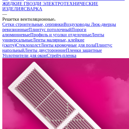
ЖИДКИЕ ГВОЗДИ
ЭЛЕКТРОТЕХНИЧЕСКИЕ
ИЗДЕЛИЯ
СВАРКА
—
Решетки вентиляционные
Сетки строительные, серпянки
Воздуховоды
Люк-дверцы
ревизионные
Плинтус потолочный
Пороги
алюминиевые
Профиль и уголки отделочные
Ленты
универсальные
Ленты малярные, клейкие
(скотч)
Стеклохолст
Ленты кромочные для пола
Плинтус
напольный
Ленты двусторонние
Пленки защитные
Уплотнители для окон
Стрейч-пленка