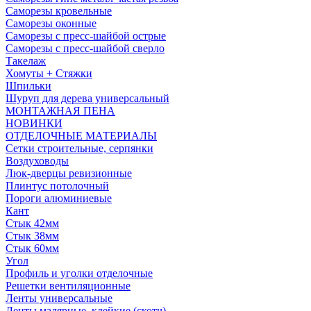
Саморезы кровельные
Саморезы оконные
Саморезы с пресс-шайбой острые
Саморезы с пресс-шайбой сверло
Такелаж
Хомуты + Стяжки
Шпильки
Шуруп для дерева универсальный
МОНТАЖНАЯ ПЕНА
НОВИНКИ
ОТДЕЛОЧНЫЕ МАТЕРИАЛЫ
Сетки строительные, серпянки
Воздуховоды
Люк-дверцы ревизионные
Плинтус потолочный
Пороги алюминиевые
Кант
Стык 42мм
Стык 38мм
Стык 60мм
Угол
Профиль и уголки отделочные
Решетки вентиляционные
Ленты универсальные
Ленты малярные, клейкие (скотч)