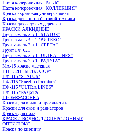
Паста колеровочная "Palizh"
Паста колеровочная "КОЛЛЕКЦИЯ"
Краска акриловая универсальная
Краска для ванн и бытовой техники
Краска для садовых деревьев
КРАСКИ АЛКИДНЫЕ
Грунт-эмаль 3 в 1 "STATUS"
Грунт эмаль 3 в 1 "ВИТЕКО"
Грунт-эмаль 3 в 1 "CERTA"
Грунт ГФ-021
Грунт-эмаль 3 в 1 "ULTRA LINES"
Грунт-эмаль 3 в 1 "РАДУГА"
МА-15 краска масляная
НЦ-132П "БЕЛКОЛОР"
ПФ-115 "STATUS"
ПФ-115 "Snezhna Premium"
ПФ-115 "ULTRA LINES"
ПФ-115 "РАДУГА"
ПРОМФАСОВКА
Краски для крыш и профнастила
Краски для окон и радиаторов
Краски для пола
КРАСКИ ВОДНО-ДИСПЕРСИОННЫЕ
ОПТИЛЮКС
Краска по кирпичу