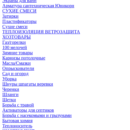
Экраны для ванн
Арматура сантехническая Юникорн
СУХИЕ СМЕСИ
Затирки
Пластификаторы
Сухие смеси
ТЕПЛОИЗОЛЯЦИЯ ВЕТРОЗАЩИТА
ХОЗТОВАРЫ
Газ/горелки
100 мелочей
Зимние товары
Карнизы потолочные
Масла/Смазки
Опрыскиватели
Сад и огород
Уборка
Шнуры шпагаты веревки
Черенки
Шланги
Щетки
Борьба с травой
Активаторы для септиков
Борьба с насекомыми и грызунами
Бытовая химия
Теплоноситель