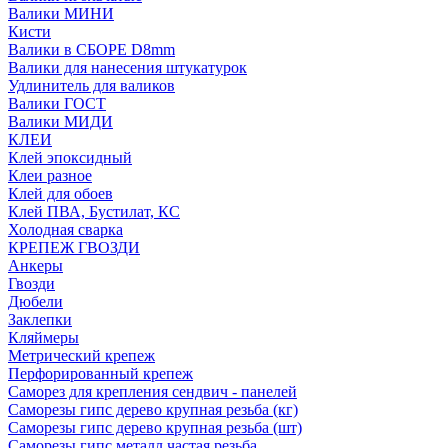
Валики МИНИ
Кисти
Валики в СБОРЕ D8mm
Валики для нанесения штукатурок
Удлинитель для валиков
Валики ГОСТ
Валики МИДИ
КЛЕИ
Клей эпоксидный
Клеи разное
Клей для обоев
Клей ПВА, Бустилат, КС
Холодная сварка
КРЕПЕЖ ГВОЗДИ
Анкеры
Гвозди
Дюбели
Заклепки
Кляймеры
Метрический крепеж
Перфорированный крепеж
Саморез для крепления сендвич - панелей
Саморезы гипс дерево крупная резьба (кг)
Саморезы гипс дерево крупная резьба (шт)
Саморезы гипс металл частая резьба