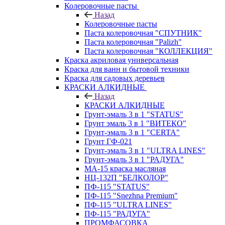
Колеровочные пасты
Назад
Колеровочные пасты
Паста колеровочная "СПУТНИК"
Паста колеровочная "Palizh"
Паста колеровочная "КОЛЛЕКЦИЯ"
Краска акриловая универсальная
Краска для ванн и бытовой техники
Краска для садовых деревьев
КРАСКИ АЛКИДНЫЕ
Назад
КРАСКИ АЛКИДНЫЕ
Грунт-эмаль 3 в 1 "STATUS"
Грунт эмаль 3 в 1 "ВИТЕКО"
Грунт-эмаль 3 в 1 "CERTA"
Грунт ГФ-021
Грунт-эмаль 3 в 1 "ULTRA LINES"
Грунт-эмаль 3 в 1 "РАДУГА"
МА-15 краска масляная
НЦ-132П "БЕЛКОЛОР"
ПФ-115 "STATUS"
ПФ-115 "Snezhna Premium"
ПФ-115 "ULTRA LINES"
ПФ-115 "РАДУГА"
ПРОМФАСОВКА