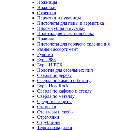
Ножницы
Ножовки
Отвертки
Перчатки и рукавицы
Пистолеты для пены и герметика
Плоскогубцы и кусачки
Полотна для электролобзика
Правила
Пистолеты для горячего склеивания
Разный ассортимент
Рулетки
Буры 888
Буры HIPEX
Полотна для сабельных пил
Сверла по дереву
Сверла по камню и бетону
Буры HeadRock
Сверла по кафелю и стеклу
Сверла по металлу
Средства защиты
Стамески
Степлеры и скобы
Стремянки
Струбцины
Терки и гладилки