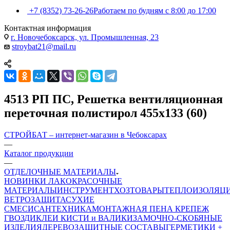
+7 (8352) 73-26-26
Работаем по будням с 8:00 до 17:00
Контактная информация
г. Новочебоксарск, ул. Промышленная, 23
stroybat21@mail.ru
4513 РП ПС, Решетка вентиляционная
переточная полистирол 455х133 (60)
СТРОЙБАТ – интернет-магазин в Чебоксарах
—
Каталог продукции
—
ОТДЕЛОЧНЫЕ МАТЕРИАЛЫ
НОВИНКИ
ЛАКОКРАСОЧНЫЕ
МАТЕРИАЛЫ
ИНСТРУМЕНТ
ХОЗТОВАРЫ
ТЕПЛОИЗОЛЯЦ
ВЕТРОЗАЩИТА
СУХИЕ
СМЕСИ
САНТЕХНИКА
МОНТАЖНАЯ ПЕНА
КРЕПЕЖ
ГВОЗДИ
КЛЕИ
КИСТИ и ВАЛИКИ
ЗАМОЧНО-СКОБЯНЫЕ
ИЗДЕЛИЯ
ДЕРЕВОЗАЩИТНЫЕ СОСТАВЫ
ГЕРМЕТИКИ +