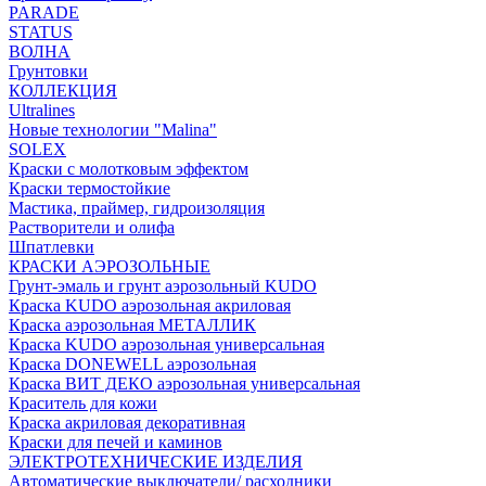
PARADE
STATUS
ВОЛНА
Грунтовки
КОЛЛЕКЦИЯ
Ultralines
Новые технологии "Malina"
SOLEX
Краски с молотковым эффектом
Краски термостойкие
Мастика, праймер, гидроизоляция
Растворители и олифа
Шпатлевки
КРАСКИ АЭРОЗОЛЬНЫЕ
Грунт-эмаль и грунт аэрозольный KUDO
Краска KUDO аэрозольная акриловая
Краска аэрозольная МЕТАЛЛИК
Краска KUDO аэрозольная универсальная
Краска DONEWELL аэрозольная
Краска ВИТ ДЕКО аэрозольная универсальная
Краситель для кожи
Краска акриловая декоративная
Краски для печей и каминов
ЭЛЕКТРОТЕХНИЧЕСКИЕ ИЗДЕЛИЯ
Автоматические выключатели/ расходники