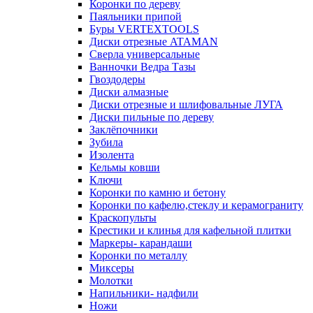
Коронки по дереву
Паяльники припой
Буры VERTEXTOOLS
Диски отрезные ATAMAN
Сверла универсальные
Ванночки Ведра Тазы
Гвоздодеры
Диски алмазные
Диски отрезные и шлифовальные ЛУГА
Диски пильные по дереву
Заклёпочники
Зубила
Изолента
Кельмы ковши
Ключи
Коронки по камню и бетону
Коронки по кафелю,стеклу и керамограниту
Краскопульты
Крестики и клинья для кафельной плитки
Маркеры- карандаши
Коронки по металлу
Миксеры
Молотки
Напильники- надфили
Ножи