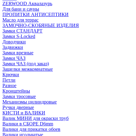
ZERWOOD Аквалазурь
Для бани и сауны
ПРОПИТКИ АНТИСЕПТИКИ
Масло для террас
ЗАМОЧНО-СКОБЯНЫЕ ИЗДЕЛИЯ
Замки СТАНДАРТ
Замки S-Locked
Доводчики
Задвижки
Замки врезные
Замки ЧАЗ
Замки ЧАЗ (под заказ)
Защелки межкомнатные
Крючки
Петли
Разное
Кронштейны
Замки тросовые
Механизмы цилиндровые
Ручки дверные
КИСТИ и ВАЛИКИ
Валик МИНИ для окраски труб
Валики в СБОРЕ D6mm
Валики для прикатки обоев
Валики игольчатые