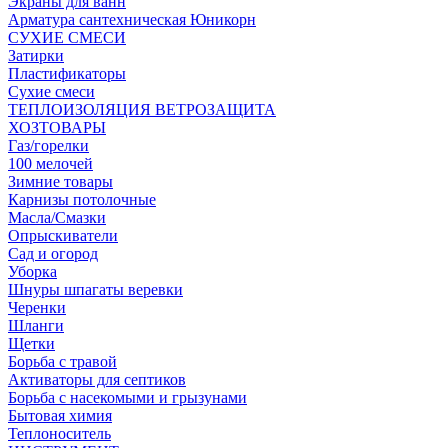
Экраны для ванн
Арматура сантехническая Юникорн
СУХИЕ СМЕСИ
Затирки
Пластификаторы
Сухие смеси
ТЕПЛОИЗОЛЯЦИЯ ВЕТРОЗАЩИТА
ХОЗТОВАРЫ
Газ/горелки
100 мелочей
Зимние товары
Карнизы потолочные
Масла/Смазки
Опрыскиватели
Сад и огород
Уборка
Шнуры шпагаты веревки
Черенки
Шланги
Щетки
Борьба с травой
Активаторы для септиков
Борьба с насекомыми и грызунами
Бытовая химия
Теплоноситель