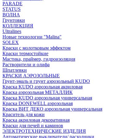
PARADE
STATUS
ВОЛНА
Грунтовки
КОЛЛЕКЦИЯ
Ultralines
Новые технологии "Malina"
SOLEX
Краски с молотковым эффектом
Краски термостойкие
Мастика, праймер, гидроизоляция
Растворители и олифа
Шпатлевки
КРАСКИ АЭРОЗОЛЬНЫЕ
Грунт-эмаль и грунт аэрозольный KUDO
Краска KUDO аэрозольная акриловая
Краска аэрозольная МЕТАЛЛИК
Краска KUDO аэрозольная универсальная
Краска DONEWELL аэрозольная
Краска ВИТ ДЕКО аэрозольная универсальная
Краситель для кожи
Краска акриловая декоративная
Краски для печей и каминов
ЭЛЕКТРОТЕХНИЧЕСКИЕ ИЗДЕЛИЯ
Автоматические выключатели/ расходники