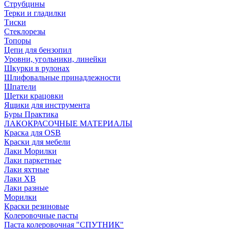
Струбцины
Терки и гладилки
Тиски
Стеклорезы
Топоры
Цепи для бензопил
Уровни, угольники, линейки
Шкурки в рулонах
Шлифовальные принадлежности
Шпатели
Щетки крацовки
Ящики для инструмента
Буры Практика
ЛАКОКРАСОЧНЫЕ МАТЕРИАЛЫ
Краска для OSB
Краски для мебели
Лаки Морилки
Лаки паркетные
Лаки яхтные
Лаки ХВ
Лаки разные
Морилки
Краски резиновые
Колеровочные пасты
Паста колеровочная "СПУТНИК"