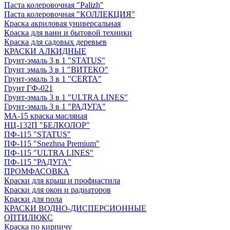
Паста колеровочная "Palizh"
Паста колеровочная "КОЛЛЕКЦИЯ"
Краска акриловая универсальная
Краска для ванн и бытовой техники
Краска для садовых деревьев
КРАСКИ АЛКИДНЫЕ
Грунт-эмаль 3 в 1 "STATUS"
Грунт эмаль 3 в 1 "ВИТЕКО"
Грунт-эмаль 3 в 1 "CERTA"
Грунт ГФ-021
Грунт-эмаль 3 в 1 "ULTRA LINES"
Грунт-эмаль 3 в 1 "РАДУГА"
МА-15 краска масляная
НЦ-132П "БЕЛКОЛОР"
ПФ-115 "STATUS"
ПФ-115 "Snezhna Premium"
ПФ-115 "ULTRA LINES"
ПФ-115 "РАДУГА"
ПРОМФАСОВКА
Краски для крыш и профнастила
Краски для окон и радиаторов
Краски для пола
КРАСКИ ВОДНО-ДИСПЕРСИОННЫЕ
ОПТИЛЮКС
Краска по кирпичу