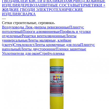
ГВОЗДИ
КЛЕИ
КИСТИ и ВАЛИКИ
ЗАМОЧНО-СКОБЯНЫЕ
ИЗДЕЛИЯ
ДЕРЕВОЗАЩИТНЫЕ СОСТАВЫ
ГЕРМЕТИКИ +
ЖИДКИЕ ГВОЗДИ
ЭЛЕКТРОТЕХНИЧЕСКИЕ
ИЗДЕЛИЯ
СВАРКА
—
Сетки строительные, серпянки
Воздуховоды
Люк-дверцы ревизионные
Плинтус
потолочный
Пороги алюминиевые
Профиль и уголки
отделочные
Решетки вентиляционные
Ленты
универсальные
Ленты малярные, клейкие
(скотч)
Стеклохолст
Ленты кромочные для пола
Плинтус
напольный
Ленты двусторонние
Пленки защитные
Уплотнители для окон
Стрейч-пленка