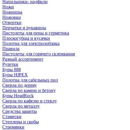
Напильники- надфили
Ножи
Ножницы
Ножовки
Отвертки
Перчатки и рукавицы
Пистолеты для пены и герметика
Плоскогубцы и кусачки
Полотна для электролобзика
Правила
Пистолеты для горячего склеивания
Разный ассортимент
Рулетки
Буры 888
Буры HIPEX
Полотна для сабельных пил
Сверла по дереву
Сверла по камню и бетону
Буры HeadRock
Сверла по кафелю и стеклу
Сверла по металлу
Средства защиты
Стамески
Степлеры и скобы
Стремянки