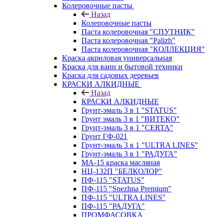
Колеровочные пасты
Назад
Колеровочные пасты
Паста колеровочная "СПУТНИК"
Паста колеровочная "Palizh"
Паста колеровочная "КОЛЛЕКЦИЯ"
Краска акриловая универсальная
Краска для ванн и бытовой техники
Краска для садовых деревьев
КРАСКИ АЛКИДНЫЕ
Назад
КРАСКИ АЛКИДНЫЕ
Грунт-эмаль 3 в 1 "STATUS"
Грунт эмаль 3 в 1 "ВИТЕКО"
Грунт-эмаль 3 в 1 "CERTA"
Грунт ГФ-021
Грунт-эмаль 3 в 1 "ULTRA LINES"
Грунт-эмаль 3 в 1 "РАДУГА"
МА-15 краска масляная
НЦ-132П "БЕЛКОЛОР"
ПФ-115 "STATUS"
ПФ-115 "Snezhna Premium"
ПФ-115 "ULTRA LINES"
ПФ-115 "РАДУГА"
ПРОМФАСОВКА