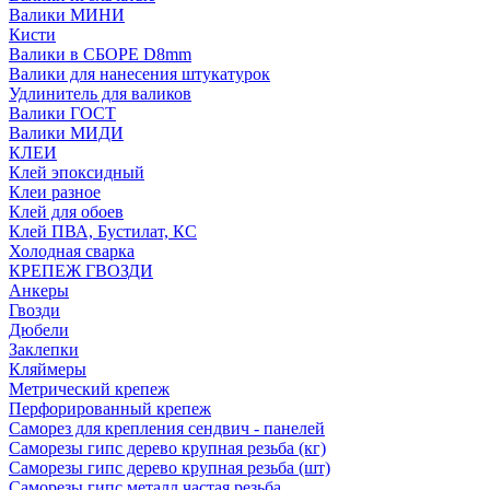
Валики МИНИ
Кисти
Валики в СБОРЕ D8mm
Валики для нанесения штукатурок
Удлинитель для валиков
Валики ГОСТ
Валики МИДИ
КЛЕИ
Клей эпоксидный
Клеи разное
Клей для обоев
Клей ПВА, Бустилат, КС
Холодная сварка
КРЕПЕЖ ГВОЗДИ
Анкеры
Гвозди
Дюбели
Заклепки
Кляймеры
Метрический крепеж
Перфорированный крепеж
Саморез для крепления сендвич - панелей
Саморезы гипс дерево крупная резьба (кг)
Саморезы гипс дерево крупная резьба (шт)
Саморезы гипс металл частая резьба