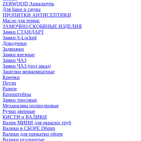
ZERWOOD Аквалазурь
Для бани и сауны
ПРОПИТКИ АНТИСЕПТИКИ
Масло для террас
ЗАМОЧНО-СКОБЯНЫЕ ИЗДЕЛИЯ
Замки СТАНДАРТ
Замки S-Locked
Доводчики
Задвижки
Замки врезные
Замки ЧАЗ
Замки ЧАЗ (под заказ)
Защелки межкомнатные
Крючки
Петли
Разное
Кронштейны
Замки тросовые
Механизмы цилиндровые
Ручки дверные
КИСТИ и ВАЛИКИ
Валик МИНИ для окраски труб
Валики в СБОРЕ D6mm
Валики для прикатки обоев
Валики игольчатые