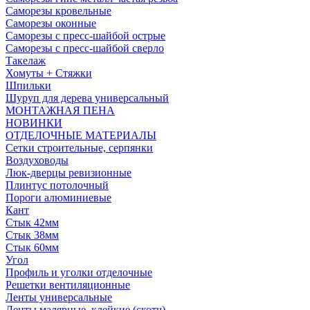
Саморезы кровельные
Саморезы оконные
Саморезы с пресс-шайбой острые
Саморезы с пресс-шайбой сверло
Такелаж
Хомуты + Стяжки
Шпильки
Шуруп для дерева универсальный
МОНТАЖНАЯ ПЕНА
НОВИНКИ
ОТДЕЛОЧНЫЕ МАТЕРИАЛЫ
Сетки строительные, серпянки
Воздуховоды
Люк-дверцы ревизионные
Плинтус потолочный
Пороги алюминиевые
Кант
Стык 42мм
Стык 38мм
Стык 60мм
Угол
Профиль и уголки отделочные
Решетки вентиляционные
Ленты универсальные
Ленты малярные, клейкие (скотч)