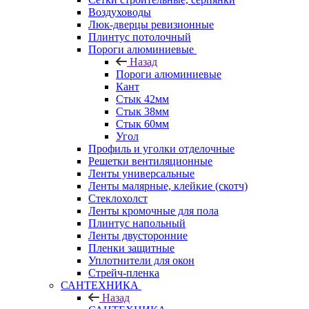
Воздуховоды
Люк-дверцы ревизионные
Плинтус потолочный
Пороги алюминиевые
Назад
Пороги алюминиевые
Кант
Стык 42мм
Стык 38мм
Стык 60мм
Угол
Профиль и уголки отделочные
Решетки вентиляционные
Ленты универсальные
Ленты малярные, клейкие (скотч)
Стеклохолст
Ленты кромочные для пола
Плинтус напольный
Ленты двусторонние
Пленки защитные
Уплотнители для окон
Стрейч-пленка
САНТЕХНИКА
Назад