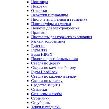
Ножницы
Ножовки
Отвертки
Перчатки и рукавицы
Пистолеты для пены и герметика
Плоскогубцы и кусачки
Полотна для электролобзика
Правила
Пистолеты для горячего склеивания
Разный ассортимент
Рулетки
Буры 888
Буры HIPEX
Полотна для сабельных пил
Сверла по дереву
Сверла по камню и бетону
Буры HeadRock
Сверла по кафелю и стеклу
Сверла по металлу
Средства защиты
Стамески
Степлеры и скобы
Стремянки
Струбцины
Терки и гладилки