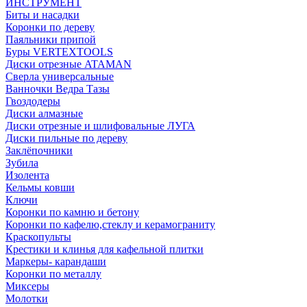
ИНСТРУМЕНТ
Биты и насадки
Коронки по дереву
Паяльники припой
Буры VERTEXTOOLS
Диски отрезные ATAMAN
Сверла универсальные
Ванночки Ведра Тазы
Гвоздодеры
Диски алмазные
Диски отрезные и шлифовальные ЛУГА
Диски пильные по дереву
Заклёпочники
Зубила
Изолента
Кельмы ковши
Ключи
Коронки по камню и бетону
Коронки по кафелю,стеклу и керамограниту
Краскопульты
Крестики и клинья для кафельной плитки
Маркеры- карандаши
Коронки по металлу
Миксеры
Молотки