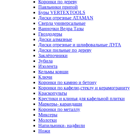
Коронки по дереву
Паяльники припой
Буры VERTEXTOOLS
Диски отрезные ATAMAN
Сверла универсальные
Ванночки Ведра Тазы
Гвоздодеры
Диски алмазные
Диски отрезные и шлифовальные ЛУГА
Диски пильные по дереву
Заклёпочники
Зубила
Изолента
Кельмы ковши
Ключи
Коронки по камню и бетону
Коронки по кафелю,стеклу и керамограниту
Краскопульты
Крестики и клинья для кафельной плитки
Маркеры- карандаши
Коронки по металлу
Миксеры
Молотки
Напильники- надфили
Ножи