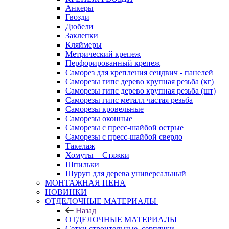
Анкеры
Гвозди
Дюбели
Заклепки
Кляймеры
Метрический крепеж
Перфорированный крепеж
Саморез для крепления сендвич - панелей
Саморезы гипс дерево крупная резьба (кг)
Саморезы гипс дерево крупная резьба (шт)
Саморезы гипс металл частая резьба
Саморезы кровельные
Саморезы оконные
Саморезы с пресс-шайбой острые
Саморезы с пресс-шайбой сверло
Такелаж
Хомуты + Стяжки
Шпильки
Шуруп для дерева универсальный
МОНТАЖНАЯ ПЕНА
НОВИНКИ
ОТДЕЛОЧНЫЕ МАТЕРИАЛЫ
Назад
ОТДЕЛОЧНЫЕ МАТЕРИАЛЫ
Сетки строительные, серпянки