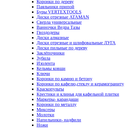
Коронки по дереву
Паяльники припой
Буры VERTEXTOOLS
Диски отрезные ATAMAN
Сверла универсальные
Ванночки Ведра Тазы
Гвоздодеры
Диски алмазные
Диски отрезные и шлифовальные ЛУГА
Диски пильные по дереву
Заклёпочники
Зубила
Изолента
Кельмы ковши
Ключи
Коронки по камню и бетону
Коронки по кафелю,стеклу и керамограниту
Краскопульты
Крестики и клинья для кафельной плитки
Маркеры- карандаши
Коронки по металлу
Миксеры
Молотки
Напильники- надфили
Ножи