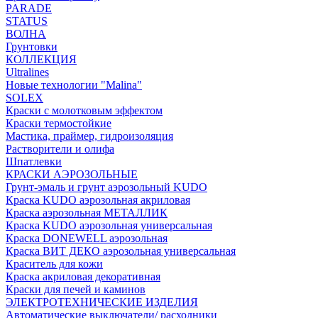
PARADE
STATUS
ВОЛНА
Грунтовки
КОЛЛЕКЦИЯ
Ultralines
Новые технологии "Malina"
SOLEX
Краски с молотковым эффектом
Краски термостойкие
Мастика, праймер, гидроизоляция
Растворители и олифа
Шпатлевки
КРАСКИ АЭРОЗОЛЬНЫЕ
Грунт-эмаль и грунт аэрозольный KUDO
Краска KUDO аэрозольная акриловая
Краска аэрозольная МЕТАЛЛИК
Краска KUDO аэрозольная универсальная
Краска DONEWELL аэрозольная
Краска ВИТ ДЕКО аэрозольная универсальная
Краситель для кожи
Краска акриловая декоративная
Краски для печей и каминов
ЭЛЕКТРОТЕХНИЧЕСКИЕ ИЗДЕЛИЯ
Автоматические выключатели/ расходники