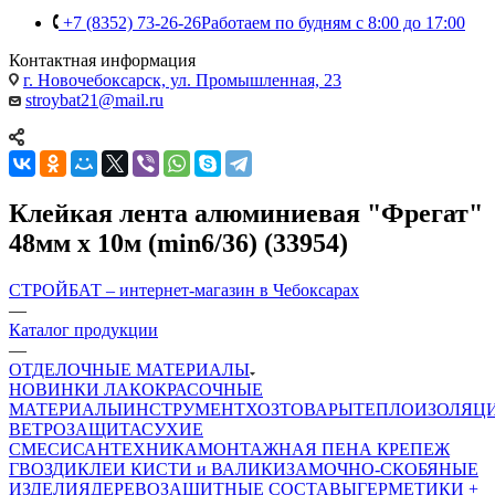
+7 (8352) 73-26-26
Работаем по будням с 8:00 до 17:00
Контактная информация
г. Новочебоксарск, ул. Промышленная, 23
stroybat21@mail.ru
Клейкая лента алюминиевая "Фрегат"
48мм х 10м (min6/36) (33954)
СТРОЙБАТ – интернет-магазин в Чебоксарах
—
Каталог продукции
—
ОТДЕЛОЧНЫЕ МАТЕРИАЛЫ
НОВИНКИ
ЛАКОКРАСОЧНЫЕ
МАТЕРИАЛЫ
ИНСТРУМЕНТ
ХОЗТОВАРЫ
ТЕПЛОИЗОЛЯЦ
ВЕТРОЗАЩИТА
СУХИЕ
СМЕСИ
САНТЕХНИКА
МОНТАЖНАЯ ПЕНА
КРЕПЕЖ
ГВОЗДИ
КЛЕИ
КИСТИ и ВАЛИКИ
ЗАМОЧНО-СКОБЯНЫЕ
ИЗДЕЛИЯ
ДЕРЕВОЗАЩИТНЫЕ СОСТАВЫ
ГЕРМЕТИКИ +