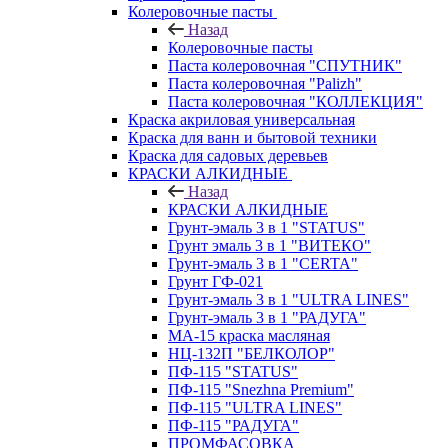
Колеровочные пасты
Назад
Колеровочные пасты
Паста колеровочная "СПУТНИК"
Паста колеровочная "Palizh"
Паста колеровочная "КОЛЛЕКЦИЯ"
Краска акриловая универсальная
Краска для ванн и бытовой техники
Краска для садовых деревьев
КРАСКИ АЛКИДНЫЕ
Назад
КРАСКИ АЛКИДНЫЕ
Грунт-эмаль 3 в 1 "STATUS"
Грунт эмаль 3 в 1 "ВИТЕКО"
Грунт-эмаль 3 в 1 "CERTA"
Грунт ГФ-021
Грунт-эмаль 3 в 1 "ULTRA LINES"
Грунт-эмаль 3 в 1 "РАДУГА"
МА-15 краска масляная
НЦ-132П "БЕЛКОЛОР"
ПФ-115 "STATUS"
ПФ-115 "Snezhna Premium"
ПФ-115 "ULTRA LINES"
ПФ-115 "РАДУГА"
ПРОМФАСОВКА