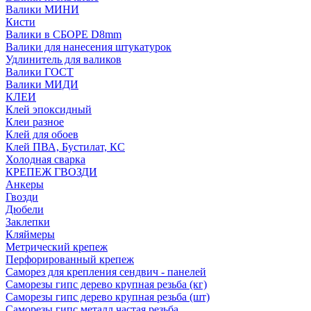
Валики МИНИ
Кисти
Валики в СБОРЕ D8mm
Валики для нанесения штукатурок
Удлинитель для валиков
Валики ГОСТ
Валики МИДИ
КЛЕИ
Клей эпоксидный
Клеи разное
Клей для обоев
Клей ПВА, Бустилат, КС
Холодная сварка
КРЕПЕЖ ГВОЗДИ
Анкеры
Гвозди
Дюбели
Заклепки
Кляймеры
Метрический крепеж
Перфорированный крепеж
Саморез для крепления сендвич - панелей
Саморезы гипс дерево крупная резьба (кг)
Саморезы гипс дерево крупная резьба (шт)
Саморезы гипс металл частая резьба