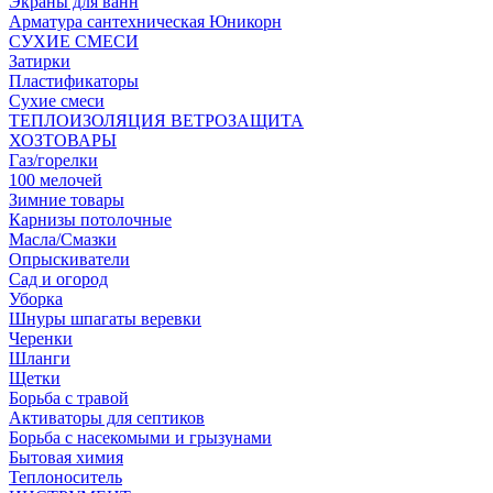
Экраны для ванн
Арматура сантехническая Юникорн
СУХИЕ СМЕСИ
Затирки
Пластификаторы
Сухие смеси
ТЕПЛОИЗОЛЯЦИЯ ВЕТРОЗАЩИТА
ХОЗТОВАРЫ
Газ/горелки
100 мелочей
Зимние товары
Карнизы потолочные
Масла/Смазки
Опрыскиватели
Сад и огород
Уборка
Шнуры шпагаты веревки
Черенки
Шланги
Щетки
Борьба с травой
Активаторы для септиков
Борьба с насекомыми и грызунами
Бытовая химия
Теплоноситель