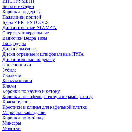
ИНСТРУМЕНТ
Биты и насадки
Коронки по дереву
Паяльники припой
Буры VERTEXTOOLS
Диски отрезные ATAMAN
Сверла универсальные
Ванночки Ведра Тазы
Гвоздодеры
Диски алмазные
Диски отрезные и шлифовальные ЛУГА
Диски пильные по дереву
Заклёпочники
Зубила
Изолента
Кельмы ковши
Ключи
Коронки по камню и бетону
Коронки по кафелю,стеклу и керамограниту
Краскопульты
Крестики и клинья для кафельной плитки
Маркеры- карандаши
Коронки по металлу
Миксеры
Молотки