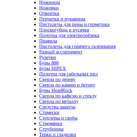
Ножницы
Ножовки
Отвертки
Перчатки и рукавицы
Пистолеты для пены и герметика
Плоскогубцы и кусачки
Полотна для электролобзика
Правила
Пистолеты для горячего склеивания
Разный ассортимент
Рулетки
Буры 888
Буры HIPEX
Полотна для сабельных пил
Сверла по дереву
Сверла по камню и бетону
Буры HeadRock
Сверла по кафелю и стеклу
Сверла по металлу
Средства защиты
Стамески
Степлеры и скобы
Стремянки
Струбцины
Терки и гладилки