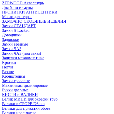
ZERWOOD Аквалазурь
Для бани и сауны
ПРОПИТКИ АНТИСЕПТИКИ
Масло для террас
ЗАМОЧНО-СКОБЯНЫЕ ИЗДЕЛИЯ
Замки СТАНДАРТ
Замки S-Locked
Доводчики
Задвижки
Замки врезные
Замки ЧАЗ
Замки ЧАЗ (под заказ)
Защелки межкомнатные
Крючки
Петли
Разное
Кронштейны
Замки тросовые
Механизмы цилиндровые
Ручки дверные
КИСТИ и ВАЛИКИ
Валик МИНИ для окраски труб
Валики в СБОРЕ D6mm
Валики для прикатки обоев
Валики игольчатые