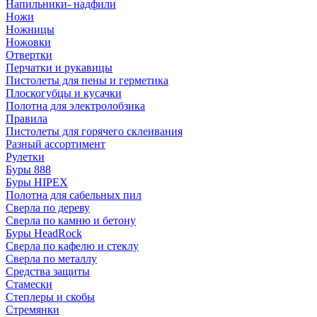
Напильники- надфили
Ножи
Ножницы
Ножовки
Отвертки
Перчатки и рукавицы
Пистолеты для пены и герметика
Плоскогубцы и кусачки
Полотна для электролобзика
Правила
Пистолеты для горячего склеивания
Разный ассортимент
Рулетки
Буры 888
Буры HIPEX
Полотна для сабельных пил
Сверла по дереву
Сверла по камню и бетону
Буры HeadRock
Сверла по кафелю и стеклу
Сверла по металлу
Средства защиты
Стамески
Степлеры и скобы
Стремянки