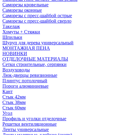
Саморезы кровельные
Саморезы оконные
Саморезы с пресс-шайбой острые
Саморезы с пресс-шайбой сверло
Такелаж
Хомуты + Стяжки
Шпильки
Шуруп для дерева универсальный
МОНТАЖНАЯ ПЕНА
НОВИНКИ
ОТДЕЛОЧНЫЕ МАТЕРИАЛЫ
Сетки строительные, серпянки
Воздуховоды
Люк-дверцы ревизионные
Плинтус потолочный
Пороги алюминиевые
Кант
Стык 42мм
Стык 38мм
Стык 60мм
Угол
Профиль и уголки отделочные
Решетки вентиляционные
Ленты универсальные
Ленты малярные, клейкие (скотч)