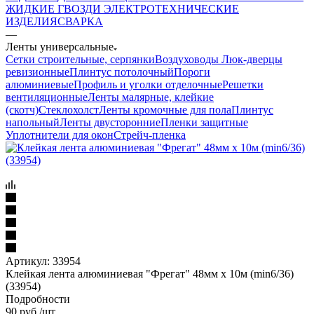
ЖИДКИЕ ГВОЗДИ
ЭЛЕКТРОТЕХНИЧЕСКИЕ
ИЗДЕЛИЯ
СВАРКА
—
Ленты универсальные
Сетки строительные, серпянки
Воздуховоды
Люк-дверцы
ревизионные
Плинтус потолочный
Пороги
алюминиевые
Профиль и уголки отделочные
Решетки
вентиляционные
Ленты малярные, клейкие
(скотч)
Стеклохолст
Ленты кромочные для пола
Плинтус
напольный
Ленты двусторонние
Пленки защитные
Уплотнители для окон
Стрейч-пленка
Артикул:
33954
Клейкая лента алюминиевая "Фрегат" 48мм х 10м (min6/36)
(33954)
Подробности
90
руб.
/шт