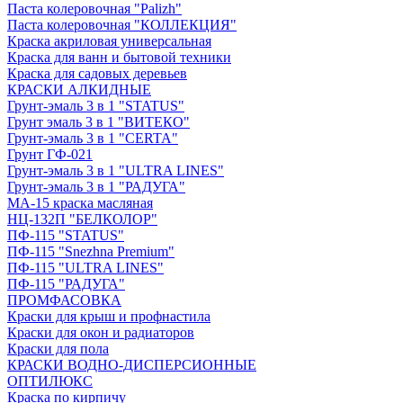
Паста колеровочная "Palizh"
Паста колеровочная "КОЛЛЕКЦИЯ"
Краска акриловая универсальная
Краска для ванн и бытовой техники
Краска для садовых деревьев
КРАСКИ АЛКИДНЫЕ
Грунт-эмаль 3 в 1 "STATUS"
Грунт эмаль 3 в 1 "ВИТЕКО"
Грунт-эмаль 3 в 1 "CERTA"
Грунт ГФ-021
Грунт-эмаль 3 в 1 "ULTRA LINES"
Грунт-эмаль 3 в 1 "РАДУГА"
МА-15 краска масляная
НЦ-132П "БЕЛКОЛОР"
ПФ-115 "STATUS"
ПФ-115 "Snezhna Premium"
ПФ-115 "ULTRA LINES"
ПФ-115 "РАДУГА"
ПРОМФАСОВКА
Краски для крыш и профнастила
Краски для окон и радиаторов
Краски для пола
КРАСКИ ВОДНО-ДИСПЕРСИОННЫЕ
ОПТИЛЮКС
Краска по кирпичу