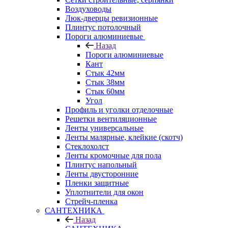
Воздуховоды
Люк-дверцы ревизионные
Плинтус потолочный
Пороги алюминиевые
Назад
Пороги алюминиевые
Кант
Стык 42мм
Стык 38мм
Стык 60мм
Угол
Профиль и уголки отделочные
Решетки вентиляционные
Ленты универсальные
Ленты малярные, клейкие (скотч)
Стеклохолст
Ленты кромочные для пола
Плинтус напольный
Ленты двусторонние
Пленки защитные
Уплотнители для окон
Стрейч-пленка
САНТЕХНИКА
Назад