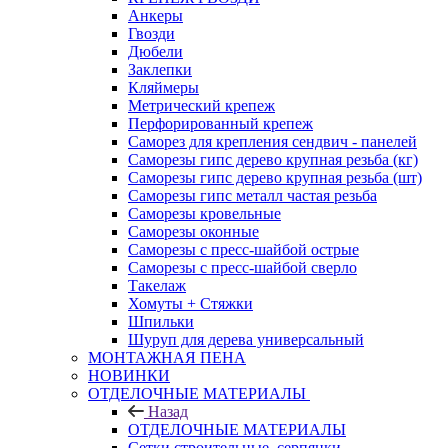
Анкеры
Гвозди
Дюбели
Заклепки
Кляймеры
Метрический крепеж
Перфорированный крепеж
Саморез для крепления сендвич - панелей
Саморезы гипс дерево крупная резьба (кг)
Саморезы гипс дерево крупная резьба (шт)
Саморезы гипс металл частая резьба
Саморезы кровельные
Саморезы оконные
Саморезы с пресс-шайбой острые
Саморезы с пресс-шайбой сверло
Такелаж
Хомуты + Стяжки
Шпильки
Шуруп для дерева универсальный
МОНТАЖНАЯ ПЕНА
НОВИНКИ
ОТДЕЛОЧНЫЕ МАТЕРИАЛЫ
Назад
ОТДЕЛОЧНЫЕ МАТЕРИАЛЫ
Сетки строительные, серпянки