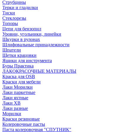
Струбцины
Терки и гладилки
Тиски
Стеклорезы
Топоры
Цепи для бензопил
Уровни, угольники, линейки
Шкурки в рулонах
Шлифовальные принадлежности
Шпатели
Щетки крацовки
Ящики для инструмента
Буры Практика
ЛАКОКРАСОЧНЫЕ МАТЕРИАЛЫ
Краска для OSB
Краски для мебели
Лаки Морилки
Лаки паркетные
Лаки яхтные
Лаки ХВ
Лаки разные
Морилки
Краски резиновые
Колеровочные пасты
Паста колеровочная "СПУТНИК"