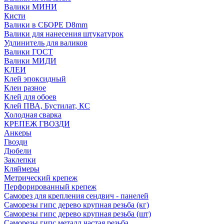
Валики МИНИ
Кисти
Валики в СБОРЕ D8mm
Валики для нанесения штукатурок
Удлинитель для валиков
Валики ГОСТ
Валики МИДИ
КЛЕИ
Клей эпоксидный
Клеи разное
Клей для обоев
Клей ПВА, Бустилат, КС
Холодная сварка
КРЕПЕЖ ГВОЗДИ
Анкеры
Гвозди
Дюбели
Заклепки
Кляймеры
Метрический крепеж
Перфорированный крепеж
Саморез для крепления сендвич - панелей
Саморезы гипс дерево крупная резьба (кг)
Саморезы гипс дерево крупная резьба (шт)
Саморезы гипс металл частая резьба