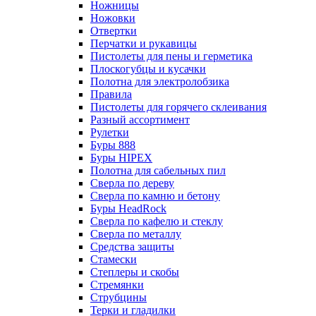
Ножницы
Ножовки
Отвертки
Перчатки и рукавицы
Пистолеты для пены и герметика
Плоскогубцы и кусачки
Полотна для электролобзика
Правила
Пистолеты для горячего склеивания
Разный ассортимент
Рулетки
Буры 888
Буры HIPEX
Полотна для сабельных пил
Сверла по дереву
Сверла по камню и бетону
Буры HeadRock
Сверла по кафелю и стеклу
Сверла по металлу
Средства защиты
Стамески
Степлеры и скобы
Стремянки
Струбцины
Терки и гладилки