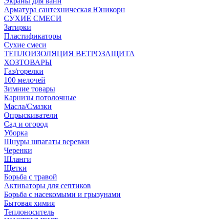
Экраны для ванн
Арматура сантехническая Юникорн
СУХИЕ СМЕСИ
Затирки
Пластификаторы
Сухие смеси
ТЕПЛОИЗОЛЯЦИЯ ВЕТРОЗАЩИТА
ХОЗТОВАРЫ
Газ/горелки
100 мелочей
Зимние товары
Карнизы потолочные
Масла/Смазки
Опрыскиватели
Сад и огород
Уборка
Шнуры шпагаты веревки
Черенки
Шланги
Щетки
Борьба с травой
Активаторы для септиков
Борьба с насекомыми и грызунами
Бытовая химия
Теплоноситель