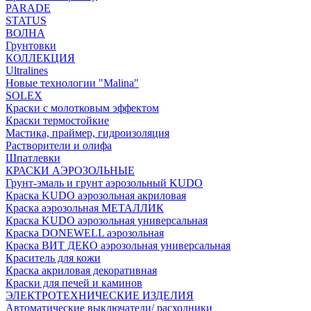
PARADE
STATUS
ВОЛНА
Грунтовки
КОЛЛЕКЦИЯ
Ultralines
Новые технологии "Malina"
SOLEX
Краски с молотковым эффектом
Краски термостойкие
Мастика, праймер, гидроизоляция
Растворители и олифа
Шпатлевки
КРАСКИ АЭРОЗОЛЬНЫЕ
Грунт-эмаль и грунт аэрозольный KUDO
Краска KUDO аэрозольная акриловая
Краска аэрозольная МЕТАЛЛИК
Краска KUDO аэрозольная универсальная
Краска DONEWELL аэрозольная
Краска ВИТ ДЕКО аэрозольная универсальная
Краситель для кожи
Краска акриловая декоративная
Краски для печей и каминов
ЭЛЕКТРОТЕХНИЧЕСКИЕ ИЗДЕЛИЯ
Автоматические выключатели/ расходники