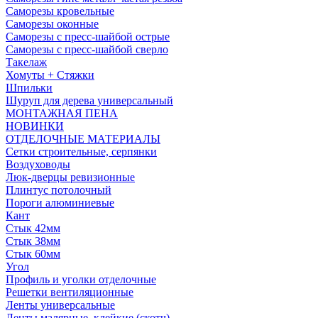
Саморезы кровельные
Саморезы оконные
Саморезы с пресс-шайбой острые
Саморезы с пресс-шайбой сверло
Такелаж
Хомуты + Стяжки
Шпильки
Шуруп для дерева универсальный
МОНТАЖНАЯ ПЕНА
НОВИНКИ
ОТДЕЛОЧНЫЕ МАТЕРИАЛЫ
Сетки строительные, серпянки
Воздуховоды
Люк-дверцы ревизионные
Плинтус потолочный
Пороги алюминиевые
Кант
Стык 42мм
Стык 38мм
Стык 60мм
Угол
Профиль и уголки отделочные
Решетки вентиляционные
Ленты универсальные
Ленты малярные, клейкие (скотч)