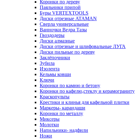
Коронки по дереву
Паяльники припой
Буры VERTEXTOOLS
Диски отрезные ATAMAN
Сверла универсальные
Ванночки Ведра Тазы
Гвоздодеры
Диски алмазные
Диски отрезные и шлифовальные ЛУГА
Диски пильные по дереву
Заклёпочники
Зубила
Изолента
Кельмы ковши
Ключи
Коронки по камню и бетону
Коронки по кафелю,стеклу и керамограниту
Краскопульты
Крестики и клинья для кафельной плитки
Маркеры- карандаши
Коронки по металлу
Миксеры
Молотки
Напильники- надфили
Ножи