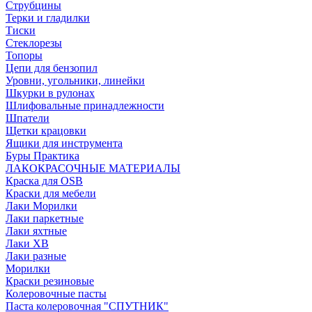
Струбцины
Терки и гладилки
Тиски
Стеклорезы
Топоры
Цепи для бензопил
Уровни, угольники, линейки
Шкурки в рулонах
Шлифовальные принадлежности
Шпатели
Щетки крацовки
Ящики для инструмента
Буры Практика
ЛАКОКРАСОЧНЫЕ МАТЕРИАЛЫ
Краска для OSB
Краски для мебели
Лаки Морилки
Лаки паркетные
Лаки яхтные
Лаки ХВ
Лаки разные
Морилки
Краски резиновые
Колеровочные пасты
Паста колеровочная "СПУТНИК"