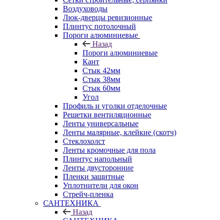
Воздуховоды
Люк-дверцы ревизионные
Плинтус потолочный
Пороги алюминиевые
Назад
Пороги алюминиевые
Кант
Стык 42мм
Стык 38мм
Стык 60мм
Угол
Профиль и уголки отделочные
Решетки вентиляционные
Ленты универсальные
Ленты малярные, клейкие (скотч)
Стеклохолст
Ленты кромочные для пола
Плинтус напольный
Ленты двусторонние
Пленки защитные
Уплотнители для окон
Стрейч-пленка
САНТЕХНИКА
Назад