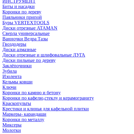
ИНСТРУМЕНТ
Биты и насадки
Коронки по дереву
Паяльники припой
Буры VERTEXTOOLS
Диски отрезные ATAMAN
Сверла универсальные
Ванночки Ведра Тазы
Гвоздодеры
Диски алмазные
Диски отрезные и шлифовальные ЛУГА
Диски пильные по дереву
Заклёпочники
Зубила
Изолента
Кельмы ковши
Ключи
Коронки по камню и бетону
Коронки по кафелю,стеклу и керамограниту
Краскопульты
Крестики и клинья для кафельной плитки
Маркеры- карандаши
Коронки по металлу
Миксеры
Молотки