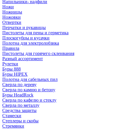
Напильники- надфили
Ножи
Ножницы
Ножовки
Отвертки
Перчатки и рукавицы
Пистолеты для пены и герметика
Плоскогубцы и кусачки
Полотна для электролобзика
Правила
Пистолеты для горячего склеивания
Разный ассортимент
Рулетки
Буры 888
Буры HIPEX
Полотна для сабельных пил
Сверла по дереву
Сверла по камню и бетону
Буры HeadRock
Сверла по кафелю и стеклу
Сверла по металлу
Средства защиты
Стамески
Степлеры и скобы
Стремянки