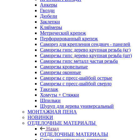
Анкеры
Гвозди
Дюбели
Заклепки
Кляймеры
Метрический крепеж
Перфорированный крепеж
Саморез для крепления сендвич - панелей
Саморезы гипс дерево крупная резьба (кг)
Саморезы гипс дерево крупная резьба (шт)
Саморезы гипс металл частая резьба
Саморезы кровельные
Саморезы оконные
Саморезы с пресс-шайбой острые
Саморезы с пресс-шайбой сверло
Такелаж
Хомуты + Стяжки
Шпильки
Шуруп для дерева универсальный
МОНТАЖНАЯ ПЕНА
НОВИНКИ
ОТДЕЛОЧНЫЕ МАТЕРИАЛЫ
Назад
ОТДЕЛОЧНЫЕ МАТЕРИАЛЫ
Сетки строительные, серпянки