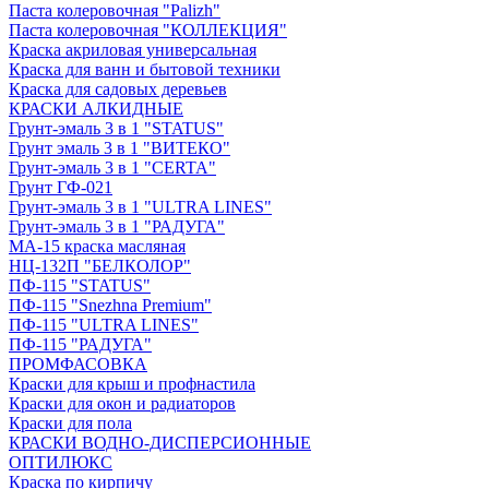
Паста колеровочная "Palizh"
Паста колеровочная "КОЛЛЕКЦИЯ"
Краска акриловая универсальная
Краска для ванн и бытовой техники
Краска для садовых деревьев
КРАСКИ АЛКИДНЫЕ
Грунт-эмаль 3 в 1 "STATUS"
Грунт эмаль 3 в 1 "ВИТЕКО"
Грунт-эмаль 3 в 1 "CERTA"
Грунт ГФ-021
Грунт-эмаль 3 в 1 "ULTRA LINES"
Грунт-эмаль 3 в 1 "РАДУГА"
МА-15 краска масляная
НЦ-132П "БЕЛКОЛОР"
ПФ-115 "STATUS"
ПФ-115 "Snezhna Premium"
ПФ-115 "ULTRA LINES"
ПФ-115 "РАДУГА"
ПРОМФАСОВКА
Краски для крыш и профнастила
Краски для окон и радиаторов
Краски для пола
КРАСКИ ВОДНО-ДИСПЕРСИОННЫЕ
ОПТИЛЮКС
Краска по кирпичу