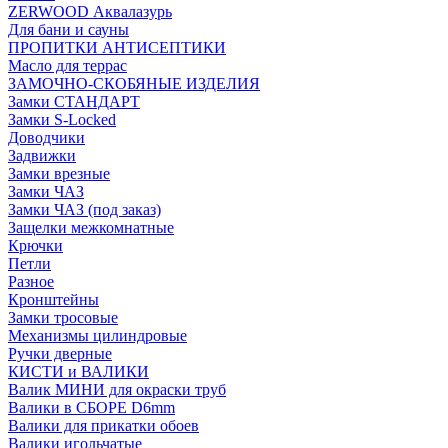
ZERWOOD Аквалазурь
Для бани и сауны
ПРОПИТКИ АНТИСЕПТИКИ
Масло для террас
ЗАМОЧНО-СКОБЯНЫЕ ИЗДЕЛИЯ
Замки СТАНДАРТ
Замки S-Locked
Доводчики
Задвижки
Замки врезные
Замки ЧАЗ
Замки ЧАЗ (под заказ)
Защелки межкомнатные
Крючки
Петли
Разное
Кронштейны
Замки тросовые
Механизмы цилиндровые
Ручки дверные
КИСТИ и ВАЛИКИ
Валик МИНИ для окраски труб
Валики в СБОРЕ D6mm
Валики для прикатки обоев
Валики игольчатые