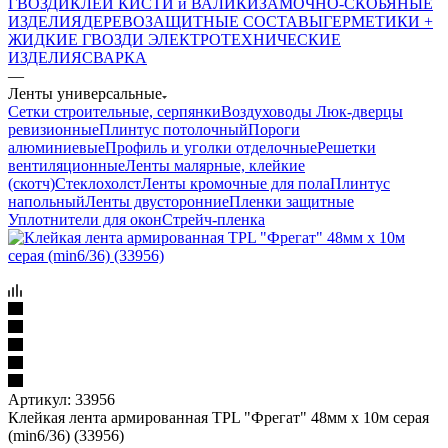
ГВОЗДИ
КЛЕИ
КИСТИ и ВАЛИКИ
ЗАМОЧНО-СКОБЯНЫЕ
ИЗДЕЛИЯ
ДЕРЕВОЗАЩИТНЫЕ СОСТАВЫ
ГЕРМЕТИКИ +
ЖИДКИЕ ГВОЗДИ
ЭЛЕКТРОТЕХНИЧЕСКИЕ
ИЗДЕЛИЯ
СВАРКА
—
Ленты универсальные
Сетки строительные, серпянки
Воздуховоды
Люк-дверцы
ревизионные
Плинтус потолочный
Пороги
алюминиевые
Профиль и уголки отделочные
Решетки
вентиляционные
Ленты малярные, клейкие
(скотч)
Стеклохолст
Ленты кромочные для пола
Плинтус
напольный
Ленты двусторонние
Пленки защитные
Уплотнители для окон
Стрейч-пленка
Артикул:
33956
Клейкая лента армированная TPL "Фрегат" 48мм х 10м серая
(min6/36) (33956)