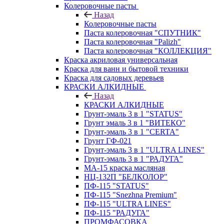
Колеровочные пасты
Назад
Колеровочные пасты
Паста колеровочная "СПУТНИК"
Паста колеровочная "Palizh"
Паста колеровочная "КОЛЛЕКЦИЯ"
Краска акриловая универсальная
Краска для ванн и бытовой техники
Краска для садовых деревьев
КРАСКИ АЛКИДНЫЕ
Назад
КРАСКИ АЛКИДНЫЕ
Грунт-эмаль 3 в 1 "STATUS"
Грунт эмаль 3 в 1 "ВИТЕКО"
Грунт-эмаль 3 в 1 "CERTA"
Грунт ГФ-021
Грунт-эмаль 3 в 1 "ULTRA LINES"
Грунт-эмаль 3 в 1 "РАДУГА"
МА-15 краска масляная
НЦ-132П "БЕЛКОЛОР"
ПФ-115 "STATUS"
ПФ-115 "Snezhna Premium"
ПФ-115 "ULTRA LINES"
ПФ-115 "РАДУГА"
ПРОМФАСОВКА