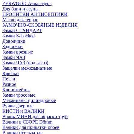
ZERWOOD Аквалазурь
Для бани и сауны
ПРОПИТКИ АНТИСЕПТИКИ
Масло для террас
ЗАМОЧНО-СКОБЯНЫЕ ИЗДЕЛИЯ
Замки СТАНДАРТ
Замки S-Locked
Доводчики
Задвижки
Замки врезные
Замки ЧАЗ
Замки ЧАЗ (под заказ)
Защелки межкомнатные
Крючки
Петли
Разное
Кронштейны
Замки тросовые
Механизмы цилиндровые
Ручки дверные
КИСТИ и ВАЛИКИ
Валик МИНИ для окраски труб
Валики в СБОРЕ D6mm
Валики для прикатки обоев
Валики игольчатые