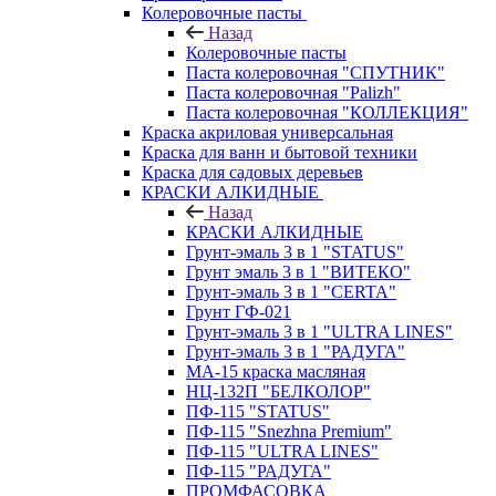
Колеровочные пасты
Назад
Колеровочные пасты
Паста колеровочная "СПУТНИК"
Паста колеровочная "Palizh"
Паста колеровочная "КОЛЛЕКЦИЯ"
Краска акриловая универсальная
Краска для ванн и бытовой техники
Краска для садовых деревьев
КРАСКИ АЛКИДНЫЕ
Назад
КРАСКИ АЛКИДНЫЕ
Грунт-эмаль 3 в 1 "STATUS"
Грунт эмаль 3 в 1 "ВИТЕКО"
Грунт-эмаль 3 в 1 "CERTA"
Грунт ГФ-021
Грунт-эмаль 3 в 1 "ULTRA LINES"
Грунт-эмаль 3 в 1 "РАДУГА"
МА-15 краска масляная
НЦ-132П "БЕЛКОЛОР"
ПФ-115 "STATUS"
ПФ-115 "Snezhna Premium"
ПФ-115 "ULTRA LINES"
ПФ-115 "РАДУГА"
ПРОМФАСОВКА