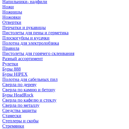
Напильники- надфили
Ножи
Ножницы
Ножовки
Отвертки
Перчатки и рукавицы
Пистолеты для пены и герметика
Плоскогубцы и кусачки
Полотна для электролобзика
Правила
Пистолеты для горячего склеивания
Разный ассортимент
Рулетки
Буры 888
Буры HIPEX
Полотна для сабельных пил
Сверла по дереву
Сверла по камню и бетону
Буры HeadRock
Сверла по кафелю и стеклу
Сверла по металлу
Средства защиты
Стамески
Степлеры и скобы
Стремянки