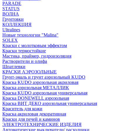
PARADE
STATUS
ВОЛНА
Грунтовки
КОЛЛЕКЦИЯ
Ultralines
Новые технологии "Malina"
SOLEX
Краски с молотковым эффектом
Краски термостойкие
Мастика, праймер, гидроизоляция
Растворители и олифа
Шпатлевки
КРАСКИ АЭРОЗОЛЬНЫЕ
Грунт-эмаль и грунт аэрозольный KUDO
Краска KUDO аэрозольная акриловая
Краска аэрозольная МЕТАЛЛИК
Краска KUDO аэрозольная универсальная
Краска DONEWELL аэрозольная
Краска ВИТ ДЕКО аэрозольная универсальная
Краситель для кожи
Краска акриловая декоративная
Краски для печей и каминов
ЭЛЕКТРОТЕХНИЧЕСКИЕ ИЗДЕЛИЯ
Автоматические выключатели/ расходники