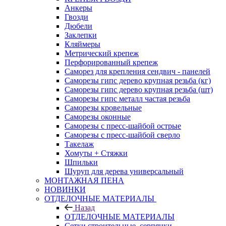
Анкеры
Гвозди
Дюбели
Заклепки
Кляймеры
Метрический крепеж
Перфорированный крепеж
Саморез для крепления сендвич - панелей
Саморезы гипс дерево крупная резьба (кг)
Саморезы гипс дерево крупная резьба (шт)
Саморезы гипс металл частая резьба
Саморезы кровельные
Саморезы оконные
Саморезы с пресс-шайбой острые
Саморезы с пресс-шайбой сверло
Такелаж
Хомуты + Стяжки
Шпильки
Шуруп для дерева универсальный
МОНТАЖНАЯ ПЕНА
НОВИНКИ
ОТДЕЛОЧНЫЕ МАТЕРИАЛЫ
Назад
ОТДЕЛОЧНЫЕ МАТЕРИАЛЫ
Сетки строительные, серпянки