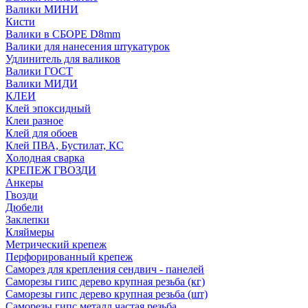
Валики МИНИ
Кисти
Валики в СБОРЕ D8mm
Валики для нанесения штукатурок
Удлинитель для валиков
Валики ГОСТ
Валики МИДИ
КЛЕИ
Клей эпоксидный
Клеи разное
Клей для обоев
Клей ПВА, Бустилат, КС
Холодная сварка
КРЕПЕЖ ГВОЗДИ
Анкеры
Гвозди
Дюбели
Заклепки
Кляймеры
Метрический крепеж
Перфорированный крепеж
Саморез для крепления сендвич - панелей
Саморезы гипс дерево крупная резьба (кг)
Саморезы гипс дерево крупная резьба (шт)
Саморезы гипс металл частая резьба