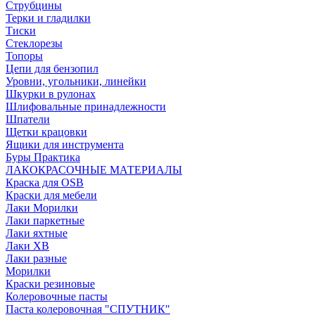
Струбцины
Терки и гладилки
Тиски
Стеклорезы
Топоры
Цепи для бензопил
Уровни, угольники, линейки
Шкурки в рулонах
Шлифовальные принадлежности
Шпатели
Щетки крацовки
Ящики для инструмента
Буры Практика
ЛАКОКРАСОЧНЫЕ МАТЕРИАЛЫ
Краска для OSB
Краски для мебели
Лаки Морилки
Лаки паркетные
Лаки яхтные
Лаки ХВ
Лаки разные
Морилки
Краски резиновые
Колеровочные пасты
Паста колеровочная "СПУТНИК"