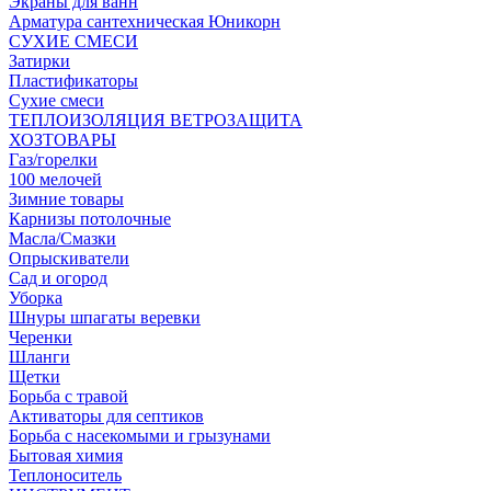
Экраны для ванн
Арматура сантехническая Юникорн
СУХИЕ СМЕСИ
Затирки
Пластификаторы
Сухие смеси
ТЕПЛОИЗОЛЯЦИЯ ВЕТРОЗАЩИТА
ХОЗТОВАРЫ
Газ/горелки
100 мелочей
Зимние товары
Карнизы потолочные
Масла/Смазки
Опрыскиватели
Сад и огород
Уборка
Шнуры шпагаты веревки
Черенки
Шланги
Щетки
Борьба с травой
Активаторы для септиков
Борьба с насекомыми и грызунами
Бытовая химия
Теплоноситель