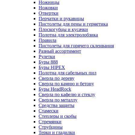
Ножницы
Ножовки
Отвертки
Перчатки и рукавицы
Пистолеты для пены и герметика
Плоскогубцы и кусачки
Полотна для электролобзика
Правила
Пистолеты для горячего склеивания
Разный ассортимент
Рулетки
Буры 888
Буры HIPEX
Полотна для сабельных пил
Сверла по дереву
Сверла по камню и бетону
Буры HeadRock
Сверла по кафелю и стеклу
Сверла по металлу
Средства защиты
Стамески
Степлеры и скобы
Стремянки
Струбцины
Терки и гладилки