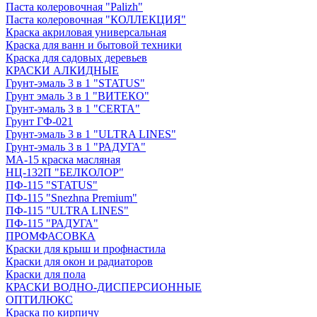
Паста колеровочная "Palizh"
Паста колеровочная "КОЛЛЕКЦИЯ"
Краска акриловая универсальная
Краска для ванн и бытовой техники
Краска для садовых деревьев
КРАСКИ АЛКИДНЫЕ
Грунт-эмаль 3 в 1 "STATUS"
Грунт эмаль 3 в 1 "ВИТЕКО"
Грунт-эмаль 3 в 1 "CERTA"
Грунт ГФ-021
Грунт-эмаль 3 в 1 "ULTRA LINES"
Грунт-эмаль 3 в 1 "РАДУГА"
МА-15 краска масляная
НЦ-132П "БЕЛКОЛОР"
ПФ-115 "STATUS"
ПФ-115 "Snezhna Premium"
ПФ-115 "ULTRA LINES"
ПФ-115 "РАДУГА"
ПРОМФАСОВКА
Краски для крыш и профнастила
Краски для окон и радиаторов
Краски для пола
КРАСКИ ВОДНО-ДИСПЕРСИОННЫЕ
ОПТИЛЮКС
Краска по кирпичу