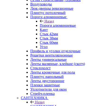
Воздуховоды
Люк-дверцы ревизионные
Плинтус потолочный
Пороги алюминиевые
Назад
Пороги алюминиевые
Кант
Стык 42мм
Стык 38мм
Стык 60мм
Угол
Профиль и уголки отделочные
Решетки вентиляционные
Ленты универсальные
Ленты малярные, клейкие (скотч)
Стеклохолст
Ленты кромочные для пола
Плинтус напольный
Ленты двусторонние
Пленки защитные
Уплотнители для окон
Стрейч-пленка
САНТЕХНИКА
Назад