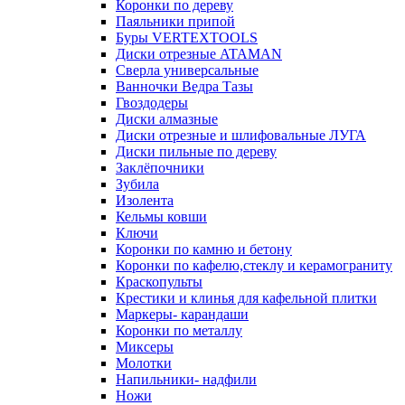
Коронки по дереву
Паяльники припой
Буры VERTEXTOOLS
Диски отрезные ATAMAN
Сверла универсальные
Ванночки Ведра Тазы
Гвоздодеры
Диски алмазные
Диски отрезные и шлифовальные ЛУГА
Диски пильные по дереву
Заклёпочники
Зубила
Изолента
Кельмы ковши
Ключи
Коронки по камню и бетону
Коронки по кафелю,стеклу и керамограниту
Краскопульты
Крестики и клинья для кафельной плитки
Маркеры- карандаши
Коронки по металлу
Миксеры
Молотки
Напильники- надфили
Ножи