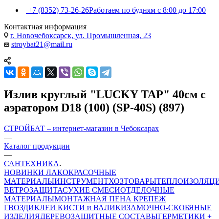
+7 (8352) 73-26-26
Работаем по будням с 8:00 до 17:00
Контактная информация
г. Новочебоксарск, ул. Промышленная, 23
stroybat21@mail.ru
Излив круглый "LUCKY TAP" 40см с
аэратором D18 (100) (SP-40S) (897)
СТРОЙБАТ – интернет-магазин в Чебоксарах
—
Каталог продукции
—
САНТЕХНИКА
НОВИНКИ
ЛАКОКРАСОЧНЫЕ
МАТЕРИАЛЫ
ИНСТРУМЕНТ
ХОЗТОВАРЫ
ТЕПЛОИЗОЛЯЦ
ВЕТРОЗАЩИТА
СУХИЕ СМЕСИ
ОТДЕЛОЧНЫЕ
МАТЕРИАЛЫ
МОНТАЖНАЯ ПЕНА
КРЕПЕЖ
ГВОЗДИ
КЛЕИ
КИСТИ и ВАЛИКИ
ЗАМОЧНО-СКОБЯНЫЕ
ИЗДЕЛИЯ
ДЕРЕВОЗАЩИТНЫЕ СОСТАВЫ
ГЕРМЕТИКИ +