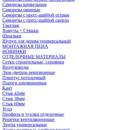
Саморезы кровельные
Саморезы оконные
Саморезы с пресс-шайбой острые
Саморезы с пресс-шайбой сверло
Такелаж
Хомуты + Стяжки
Шпильки
Шуруп для дерева универсальный
МОНТАЖНАЯ ПЕНА
НОВИНКИ
ОТДЕЛОЧНЫЕ МАТЕРИАЛЫ
Сетки строительные, серпянки
Воздуховоды
Люк-дверцы ревизионные
Плинтус потолочный
Пороги алюминиевые
Кант
Стык 42мм
Стык 38мм
Стык 60мм
Угол
Профиль и уголки отделочные
Решетки вентиляционные
Ленты универсальные
Ленты малярные, клейкие (скотч)