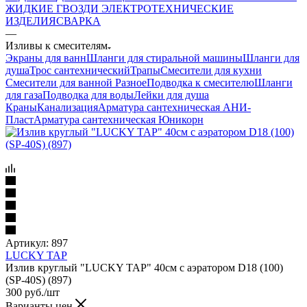
ЖИДКИЕ ГВОЗДИ
ЭЛЕКТРОТЕХНИЧЕСКИЕ
ИЗДЕЛИЯ
СВАРКА
—
Изливы к смесителям
Экраны для ванн
Шланги для стиральной машины
Шланги для
душа
Трос сантехнический
Трапы
Смесители для кухни
Смесители для ванной
Разное
Подводка к смесителю
Шланги
для газа
Подводка для воды
Лейки для душа
Краны
Канализация
Арматура сантехническая АНИ-
Пласт
Арматура сантехническая Юникорн
Артикул:
897
LUCKY TAP
Излив круглый "LUCKY TAP" 40см с аэратором D18 (100)
(SP-40S) (897)
300
руб.
/шт
Варианты цен