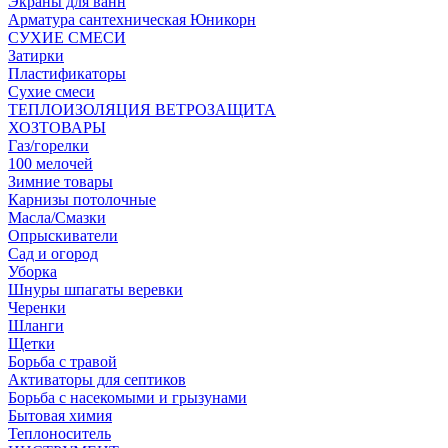
Экраны для ванн
Арматура сантехническая Юникорн
СУХИЕ СМЕСИ
Затирки
Пластификаторы
Сухие смеси
ТЕПЛОИЗОЛЯЦИЯ ВЕТРОЗАЩИТА
ХОЗТОВАРЫ
Газ/горелки
100 мелочей
Зимние товары
Карнизы потолочные
Масла/Смазки
Опрыскиватели
Сад и огород
Уборка
Шнуры шпагаты веревки
Черенки
Шланги
Щетки
Борьба с травой
Активаторы для септиков
Борьба с насекомыми и грызунами
Бытовая химия
Теплоноситель