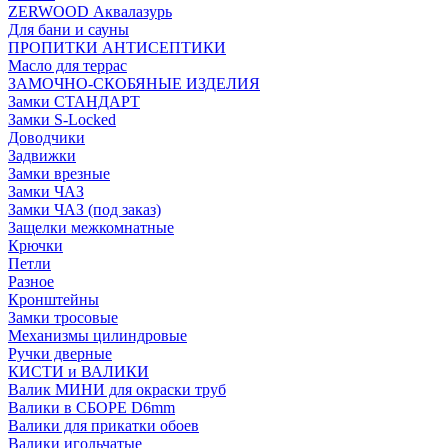
ZERWOOD Аквалазурь
Для бани и сауны
ПРОПИТКИ АНТИСЕПТИКИ
Масло для террас
ЗАМОЧНО-СКОБЯНЫЕ ИЗДЕЛИЯ
Замки СТАНДАРТ
Замки S-Locked
Доводчики
Задвижки
Замки врезные
Замки ЧАЗ
Замки ЧАЗ (под заказ)
Защелки межкомнатные
Крючки
Петли
Разное
Кронштейны
Замки тросовые
Механизмы цилиндровые
Ручки дверные
КИСТИ и ВАЛИКИ
Валик МИНИ для окраски труб
Валики в СБОРЕ D6mm
Валики для прикатки обоев
Валики игольчатые