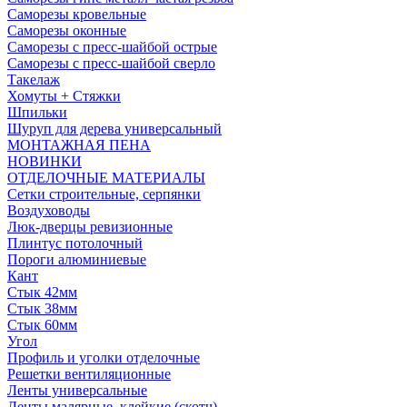
Саморезы кровельные
Саморезы оконные
Саморезы с пресс-шайбой острые
Саморезы с пресс-шайбой сверло
Такелаж
Хомуты + Стяжки
Шпильки
Шуруп для дерева универсальный
МОНТАЖНАЯ ПЕНА
НОВИНКИ
ОТДЕЛОЧНЫЕ МАТЕРИАЛЫ
Сетки строительные, серпянки
Воздуховоды
Люк-дверцы ревизионные
Плинтус потолочный
Пороги алюминиевые
Кант
Стык 42мм
Стык 38мм
Стык 60мм
Угол
Профиль и уголки отделочные
Решетки вентиляционные
Ленты универсальные
Ленты малярные, клейкие (скотч)