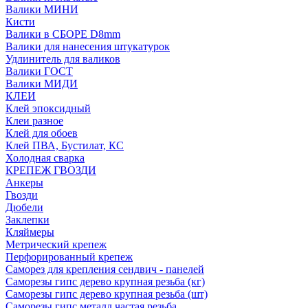
Валики МИНИ
Кисти
Валики в СБОРЕ D8mm
Валики для нанесения штукатурок
Удлинитель для валиков
Валики ГОСТ
Валики МИДИ
КЛЕИ
Клей эпоксидный
Клеи разное
Клей для обоев
Клей ПВА, Бустилат, КС
Холодная сварка
КРЕПЕЖ ГВОЗДИ
Анкеры
Гвозди
Дюбели
Заклепки
Кляймеры
Метрический крепеж
Перфорированный крепеж
Саморез для крепления сендвич - панелей
Саморезы гипс дерево крупная резьба (кг)
Саморезы гипс дерево крупная резьба (шт)
Саморезы гипс металл частая резьба