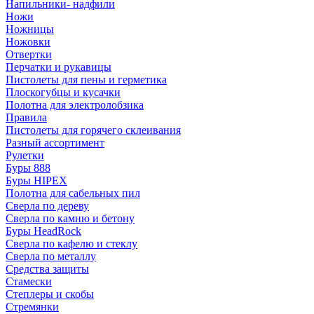
Напильники- надфили
Ножи
Ножницы
Ножовки
Отвертки
Перчатки и рукавицы
Пистолеты для пены и герметика
Плоскогубцы и кусачки
Полотна для электролобзика
Правила
Пистолеты для горячего склеивания
Разный ассортимент
Рулетки
Буры 888
Буры HIPEX
Полотна для сабельных пил
Сверла по дереву
Сверла по камню и бетону
Буры HeadRock
Сверла по кафелю и стеклу
Сверла по металлу
Средства защиты
Стамески
Степлеры и скобы
Стремянки