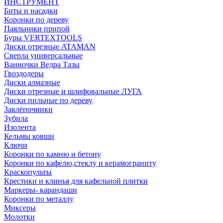
ИНСТРУМЕНТ
Биты и насадки
Коронки по дереву
Паяльники припой
Буры VERTEXTOOLS
Диски отрезные ATAMAN
Сверла универсальные
Ванночки Ведра Тазы
Гвоздодеры
Диски алмазные
Диски отрезные и шлифовальные ЛУГА
Диски пильные по дереву
Заклёпочники
Зубила
Изолента
Кельмы ковши
Ключи
Коронки по камню и бетону
Коронки по кафелю,стеклу и керамограниту
Краскопульты
Крестики и клинья для кафельной плитки
Маркеры- карандаши
Коронки по металлу
Миксеры
Молотки