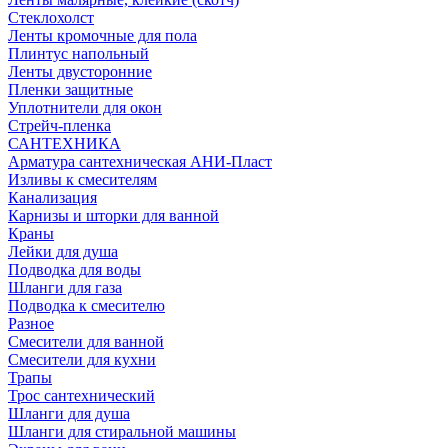
Стеклохолст
Ленты кромочные для пола
Плинтус напольный
Ленты двусторонние
Пленки защитные
Уплотнители для окон
Стрейч-пленка
САНТЕХНИКА
Арматура сантехническая АНИ-Пласт
Изливы к смесителям
Канализация
Карнизы и шторки для ванной
Краны
Лейки для душа
Подводка для воды
Шланги для газа
Подводка к смесителю
Разное
Смесители для ванной
Смесители для кухни
Трапы
Трос сантехнический
Шланги для душа
Шланги для стиральной машины