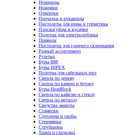
Ножницы
Ножовки
Отвертки
Перчатки и рукавицы
Пистолеты для пены и герметика
Плоскогубцы и кусачки
Полотна для электролобзика
Правила
Пистолеты для горячего склеивания
Разный ассортимент
Рулетки
Буры 888
Буры HIPEX
Полотна для сабельных пил
Сверла по дереву
Сверла по камню и бетону
Буры HeadRock
Сверла по кафелю и стеклу
Сверла по металлу
Средства защиты
Стамески
Степлеры и скобы
Стремянки
Струбцины
Терки и гладилки