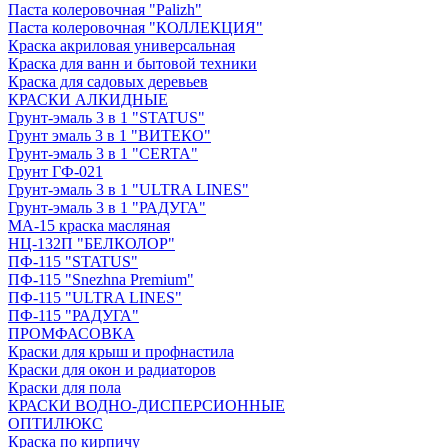
Паста колеровочная "Palizh"
Паста колеровочная "КОЛЛЕКЦИЯ"
Краска акриловая универсальная
Краска для ванн и бытовой техники
Краска для садовых деревьев
КРАСКИ АЛКИДНЫЕ
Грунт-эмаль 3 в 1 "STATUS"
Грунт эмаль 3 в 1 "ВИТЕКО"
Грунт-эмаль 3 в 1 "CERTA"
Грунт ГФ-021
Грунт-эмаль 3 в 1 "ULTRA LINES"
Грунт-эмаль 3 в 1 "РАДУГА"
МА-15 краска масляная
НЦ-132П "БЕЛКОЛОР"
ПФ-115 "STATUS"
ПФ-115 "Snezhna Premium"
ПФ-115 "ULTRA LINES"
ПФ-115 "РАДУГА"
ПРОМФАСОВКА
Краски для крыш и профнастила
Краски для окон и радиаторов
Краски для пола
КРАСКИ ВОДНО-ДИСПЕРСИОННЫЕ
ОПТИЛЮКС
Краска по кирпичу