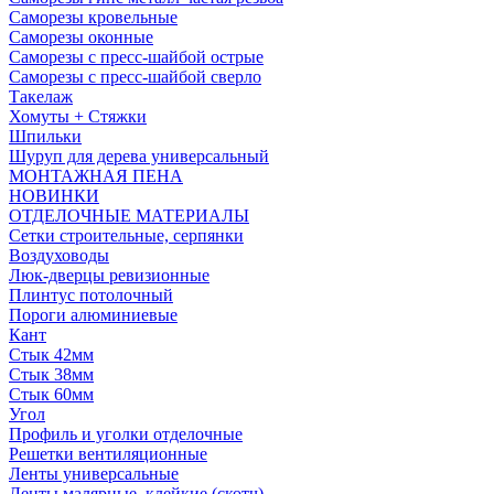
Саморезы кровельные
Саморезы оконные
Саморезы с пресс-шайбой острые
Саморезы с пресс-шайбой сверло
Такелаж
Хомуты + Стяжки
Шпильки
Шуруп для дерева универсальный
МОНТАЖНАЯ ПЕНА
НОВИНКИ
ОТДЕЛОЧНЫЕ МАТЕРИАЛЫ
Сетки строительные, серпянки
Воздуховоды
Люк-дверцы ревизионные
Плинтус потолочный
Пороги алюминиевые
Кант
Стык 42мм
Стык 38мм
Стык 60мм
Угол
Профиль и уголки отделочные
Решетки вентиляционные
Ленты универсальные
Ленты малярные, клейкие (скотч)