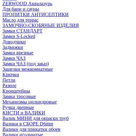
ZERWOOD Аквалазурь
Для бани и сауны
ПРОПИТКИ АНТИСЕПТИКИ
Масло для террас
ЗАМОЧНО-СКОБЯНЫЕ ИЗДЕЛИЯ
Замки СТАНДАРТ
Замки S-Locked
Доводчики
Задвижки
Замки врезные
Замки ЧАЗ
Замки ЧАЗ (под заказ)
Защелки межкомнатные
Крючки
Петли
Разное
Кронштейны
Замки тросовые
Механизмы цилиндровые
Ручки дверные
КИСТИ и ВАЛИКИ
Валик МИНИ для окраски труб
Валики в СБОРЕ D6mm
Валики для прикатки обоев
Валики игольчатые