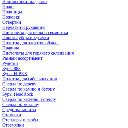
Напильники- надфили
Ножи
Ножницы
Ножовки
Отвертки
Перчатки и рукавицы
Пистолеты для пены и герметика
Плоскогубцы и кусачки
Полотна для электролобзика
Правила
Пистолеты для горячего склеивания
Разный ассортимент
Рулетки
Буры 888
Буры HIPEX
Полотна для сабельных пил
Сверла по дереву
Сверла по камню и бетону
Буры HeadRock
Сверла по кафелю и стеклу
Сверла по металлу
Средства защиты
Стамески
Степлеры и скобы
Стремянки