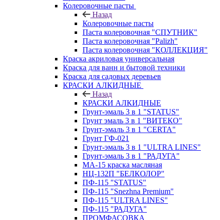
Колеровочные пасты
Назад
Колеровочные пасты
Паста колеровочная "СПУТНИК"
Паста колеровочная "Palizh"
Паста колеровочная "КОЛЛЕКЦИЯ"
Краска акриловая универсальная
Краска для ванн и бытовой техники
Краска для садовых деревьев
КРАСКИ АЛКИДНЫЕ
Назад
КРАСКИ АЛКИДНЫЕ
Грунт-эмаль 3 в 1 "STATUS"
Грунт эмаль 3 в 1 "ВИТЕКО"
Грунт-эмаль 3 в 1 "CERTA"
Грунт ГФ-021
Грунт-эмаль 3 в 1 "ULTRA LINES"
Грунт-эмаль 3 в 1 "РАДУГА"
МА-15 краска масляная
НЦ-132П "БЕЛКОЛОР"
ПФ-115 "STATUS"
ПФ-115 "Snezhna Premium"
ПФ-115 "ULTRA LINES"
ПФ-115 "РАДУГА"
ПРОМФАСОВКА