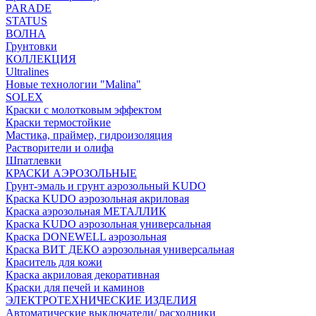
PARADE
STATUS
ВОЛНА
Грунтовки
КОЛЛЕКЦИЯ
Ultralines
Новые технологии "Malina"
SOLEX
Краски с молотковым эффектом
Краски термостойкие
Мастика, праймер, гидроизоляция
Растворители и олифа
Шпатлевки
КРАСКИ АЭРОЗОЛЬНЫЕ
Грунт-эмаль и грунт аэрозольный KUDO
Краска KUDO аэрозольная акриловая
Краска аэрозольная МЕТАЛЛИК
Краска KUDO аэрозольная универсальная
Краска DONEWELL аэрозольная
Краска ВИТ ДЕКО аэрозольная универсальная
Краситель для кожи
Краска акриловая декоративная
Краски для печей и каминов
ЭЛЕКТРОТЕХНИЧЕСКИЕ ИЗДЕЛИЯ
Автоматические выключатели/ расходники