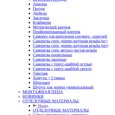
Анкеры
Гвозди
Дюбели
Заклепки
Кляймеры
Метрический крепеж
Перфорированный крепеж
Саморез для крепления сендвич - панелей
Саморезы гипс дерево крупная резьба (кг)
Саморезы гипс дерево крупная резьба (шт)
Саморезы гипс металл частая резьба
Саморезы кровельные
Саморезы оконные
Саморезы с пресс-шайбой острые
Саморезы с пресс-шайбой сверло
Такелаж
Хомуты + Стяжки
Шпильки
Шуруп для дерева универсальный
МОНТАЖНАЯ ПЕНА
НОВИНКИ
ОТДЕЛОЧНЫЕ МАТЕРИАЛЫ
Назад
ОТДЕЛОЧНЫЕ МАТЕРИАЛЫ
Сетки строительные, серпянки