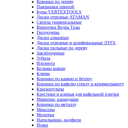
Коронки по дереву
Паяльники припой
Буры VERTEXTOOLS
Диски отрезные ATAMAN
Сверла универсальные
Ванночки Ведра Тазы
Гвоздодеры
Диски алмазные
Диски отрезные и шлифовальные ЛУГА
Диски пильные по дереву
Заклёпочники
Зубила
Изолента
Кельмы ковши
Ключи
Коронки по камню и бетону
Коронки по кафелю,стеклу и керамограниту
Краскопульты
Крестики и клинья для кафельной плитки
Маркеры- карандаши
Коронки по металлу
Миксеры
Молотки
Напильники- надфили
Ножи