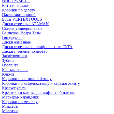
ИНСТРУМЕНТ
Биты и насадки
Коронки по дереву
Паяльники припой
Буры VERTEXTOOLS
Диски отрезные ATAMAN
Сверла универсальные
Ванночки Ведра Тазы
Гвоздодеры
Диски алмазные
Диски отрезные и шлифовальные ЛУГА
Диски пильные по дереву
Заклёпочники
Зубила
Изолента
Кельмы ковши
Ключи
Коронки по камню и бетону
Коронки по кафелю,стеклу и керамограниту
Краскопульты
Крестики и клинья для кафельной плитки
Маркеры- карандаши
Коронки по металлу
Миксеры
Молотки