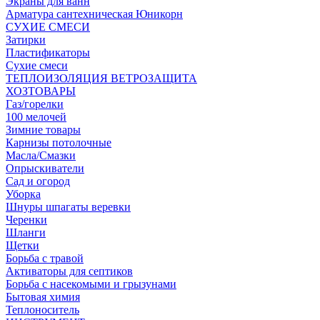
Экраны для ванн
Арматура сантехническая Юникорн
СУХИЕ СМЕСИ
Затирки
Пластификаторы
Сухие смеси
ТЕПЛОИЗОЛЯЦИЯ ВЕТРОЗАЩИТА
ХОЗТОВАРЫ
Газ/горелки
100 мелочей
Зимние товары
Карнизы потолочные
Масла/Смазки
Опрыскиватели
Сад и огород
Уборка
Шнуры шпагаты веревки
Черенки
Шланги
Щетки
Борьба с травой
Активаторы для септиков
Борьба с насекомыми и грызунами
Бытовая химия
Теплоноситель