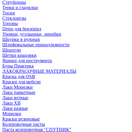
Струбцины
Терки и гладилки
Тиски
Стеклорезы
Топоры
Цепи для бензопил
Уровни, угольники, линейки
Шкурки в рулонах
Шлифовальные принадлежности
Шпатели
Щетки крацовки
Ящики для инструмента
Буры Практика
ЛАКОКРАСОЧНЫЕ МАТЕРИАЛЫ
Краска для OSB
Краски для мебели
Лаки Морилки
Лаки паркетные
Лаки яхтные
Лаки ХВ
Лаки разные
Морилки
Краски резиновые
Колеровочные пасты
Паста колеровочная "СПУТНИК"