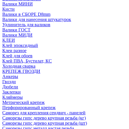
Валики МИНИ
Кисти
Валики в СБОРЕ D8mm
Валики для нанесения штукатурок
Удлинитель для валиков
Валики ГОСТ
Валики МИДИ
КЛЕИ
Клей эпоксидный
Клеи разное
Клей для обоев
Клей ПВА, Бустилат, КС
Холодная сварка
КРЕПЕЖ ГВОЗДИ
Анкеры
Гвозди
Дюбели
Заклепки
Кляймеры
Метрический крепеж
Перфорированный крепеж
Саморез для крепления сендвич - панелей
Саморезы гипс дерево крупная резьба (кг)
Саморезы гипс дерево крупная резьба (шт)
Саморезы гипс металл частая резьба