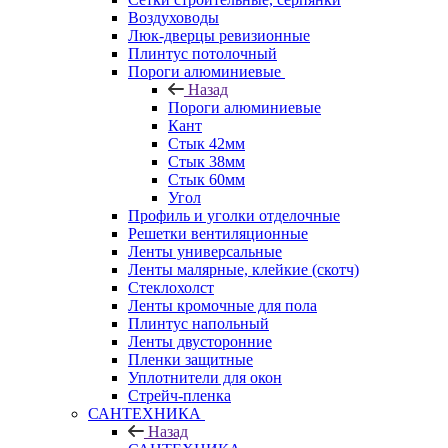
Воздуховоды
Люк-дверцы ревизионные
Плинтус потолочный
Пороги алюминиевые
Назад
Пороги алюминиевые
Кант
Стык 42мм
Стык 38мм
Стык 60мм
Угол
Профиль и уголки отделочные
Решетки вентиляционные
Ленты универсальные
Ленты малярные, клейкие (скотч)
Стеклохолст
Ленты кромочные для пола
Плинтус напольный
Ленты двусторонние
Пленки защитные
Уплотнители для окон
Стрейч-пленка
САНТЕХНИКА
Назад