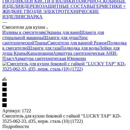
ГВОЗДИ
КЛЕИ
КИСТИ и ВАЛИКИ
ЗАМОЧНО-СКОБЯНЫЕ
ИЗДЕЛИЯ
ДЕРЕВОЗАЩИТНЫЕ СОСТАВЫ
ГЕРМЕТИКИ +
ЖИДКИЕ ГВОЗДИ
ЭЛЕКТРОТЕХНИЧЕСКИЕ
ИЗДЕЛИЯ
СВАРКА
—
Смесители для кухни
Изливы к смесителям
Экраны для ванн
Шланги для
стиральной машины
Шланги для душа
Трос
сантехнический
Трапы
Смесители для ванной
Разное
Подводка
к смесителю
Шланги для газа
Подводка для воды
Лейки для
душа
Краны
Канализация
Арматура сантехническая АНИ-
Пласт
Арматура сантехническая Юникорн
Артикул:
1722
Смеситель для кухни боковой с гайкой "LUCKY TAP" KD-
3525-062-33, d35, нерж. сталь (10) (1722)
Подробности