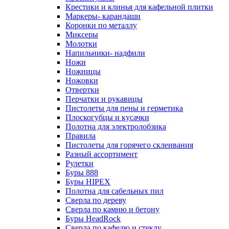
Крестики и клинья для кафельной плитки
Маркеры- карандаши
Коронки по металлу
Миксеры
Молотки
Напильники- надфили
Ножи
Ножницы
Ножовки
Отвертки
Перчатки и рукавицы
Пистолеты для пены и герметика
Плоскогубцы и кусачки
Полотна для электролобзика
Правила
Пистолеты для горячего склеивания
Разный ассортимент
Рулетки
Буры 888
Буры HIPEX
Полотна для сабельных пил
Сверла по дереву
Сверла по камню и бетону
Буры HeadRock
Сверла по кафелю и стеклу