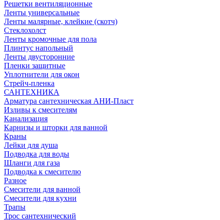
Решетки вентиляционные
Ленты универсальные
Ленты малярные, клейкие (скотч)
Стеклохолст
Ленты кромочные для пола
Плинтус напольный
Ленты двусторонние
Пленки защитные
Уплотнители для окон
Стрейч-пленка
САНТЕХНИКА
Арматура сантехническая АНИ-Пласт
Изливы к смесителям
Канализация
Карнизы и шторки для ванной
Краны
Лейки для душа
Подводка для воды
Шланги для газа
Подводка к смесителю
Разное
Смесители для ванной
Смесители для кухни
Трапы
Трос сантехнический