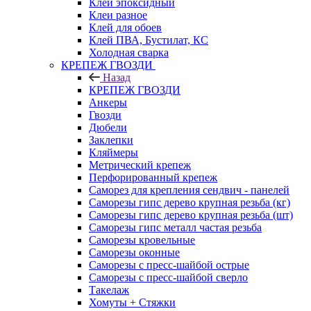
Клей эпоксидный
Клеи разное
Клей для обоев
Клей ПВА, Бустилат, КС
Холодная сварка
КРЕПЕЖ ГВОЗДИ
Назад
КРЕПЕЖ ГВОЗДИ
Анкеры
Гвозди
Дюбели
Заклепки
Кляймеры
Метрический крепеж
Перфорированный крепеж
Саморез для крепления сендвич - панелей
Саморезы гипс дерево крупная резьба (кг)
Саморезы гипс дерево крупная резьба (шт)
Саморезы гипс металл частая резьба
Саморезы кровельные
Саморезы оконные
Саморезы с пресс-шайбой острые
Саморезы с пресс-шайбой сверло
Такелаж
Хомуты + Стяжки