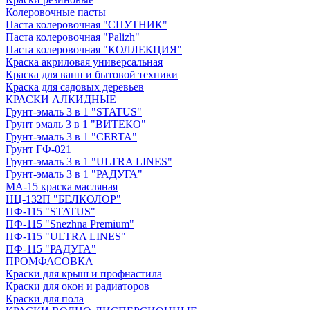
Колеровочные пасты
Паста колеровочная "СПУТНИК"
Паста колеровочная "Palizh"
Паста колеровочная "КОЛЛЕКЦИЯ"
Краска акриловая универсальная
Краска для ванн и бытовой техники
Краска для садовых деревьев
КРАСКИ АЛКИДНЫЕ
Грунт-эмаль 3 в 1 "STATUS"
Грунт эмаль 3 в 1 "ВИТЕКО"
Грунт-эмаль 3 в 1 "CERTA"
Грунт ГФ-021
Грунт-эмаль 3 в 1 "ULTRA LINES"
Грунт-эмаль 3 в 1 "РАДУГА"
МА-15 краска масляная
НЦ-132П "БЕЛКОЛОР"
ПФ-115 "STATUS"
ПФ-115 "Snezhna Premium"
ПФ-115 "ULTRA LINES"
ПФ-115 "РАДУГА"
ПРОМФАСОВКА
Краски для крыш и профнастила
Краски для окон и радиаторов
Краски для пола