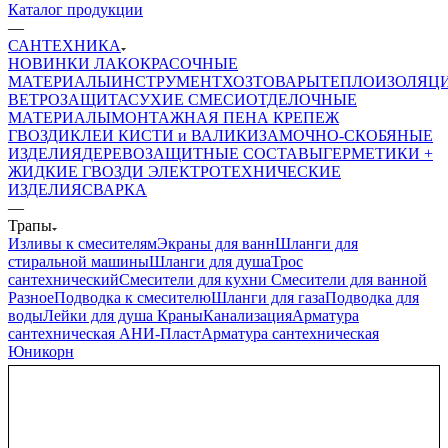
Каталог продукции
—
САНТЕХНИКА
НОВИНКИ
ЛАКОКРАСОЧНЫЕ
МАТЕРИАЛЫ
ИНСТРУМЕНТ
ХОЗТОВАРЫ
ТЕПЛОИЗОЛЯЦ
ВЕТРОЗАЩИТА
СУХИЕ СМЕСИ
ОТДЕЛОЧНЫЕ
МАТЕРИАЛЫ
МОНТАЖНАЯ ПЕНА
КРЕПЕЖ
ГВОЗДИ
КЛЕИ
КИСТИ и ВАЛИКИ
ЗАМОЧНО-СКОБЯНЫЕ
ИЗДЕЛИЯ
ДЕРЕВОЗАЩИТНЫЕ СОСТАВЫ
ГЕРМЕТИКИ +
ЖИДКИЕ ГВОЗДИ
ЭЛЕКТРОТЕХНИЧЕСКИЕ
ИЗДЕЛИЯ
СВАРКА
—
Трапы
Изливы к смесителям
Экраны для ванн
Шланги для
стиральной машины
Шланги для душа
Трос
сантехнический
Смесители для кухни
Смесители для ванной
Разное
Подводка к смесителю
Шланги для газа
Подводка для
воды
Лейки для душа
Краны
Канализация
Арматура
сантехническая АНИ-Пласт
Арматура сантехническая
Юникорн