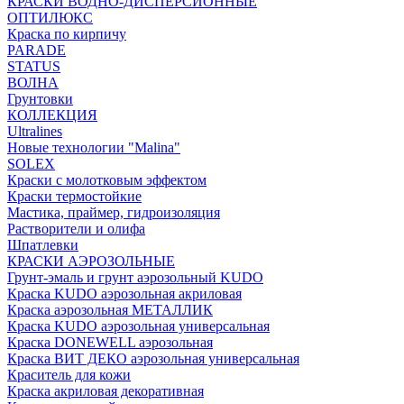
КРАСКИ ВОДНО-ДИСПЕРСИОННЫЕ
ОПТИЛЮКС
Краска по кирпичу
PARADE
STATUS
ВОЛНА
Грунтовки
КОЛЛЕКЦИЯ
Ultralines
Новые технологии "Malina"
SOLEX
Краски с молотковым эффектом
Краски термостойкие
Мастика, праймер, гидроизоляция
Растворители и олифа
Шпатлевки
КРАСКИ АЭРОЗОЛЬНЫЕ
Грунт-эмаль и грунт аэрозольный KUDO
Краска KUDO аэрозольная акриловая
Краска аэрозольная МЕТАЛЛИК
Краска KUDO аэрозольная универсальная
Краска DONEWELL аэрозольная
Краска ВИТ ДЕКО аэрозольная универсальная
Краситель для кожи
Краска акриловая декоративная