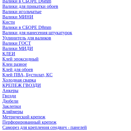
Валики в СБОРЕ D6mm
Валики для прикатки обоев
Валики игольчатые
Валики МИНИ
Кисти
Валики в СБОРЕ D8mm
Валики для нанесения штукатурок
Удлинитель для валиков
Валики ГОСТ
Валики МИДИ
КЛЕИ
Клей эпоксидный
Клеи разное
Клей для обоев
Клей ПВА, Бустилат, КС
Холодная сварка
КРЕПЕЖ ГВОЗДИ
Анкеры
Гвозди
Дюбели
Заклепки
Кляймеры
Метрический крепеж
Перфорированный крепеж
Саморез для крепления сендвич - панелей