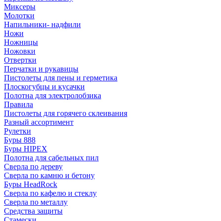
Миксеры
Молотки
Напильники- надфили
Ножи
Ножницы
Ножовки
Отвертки
Перчатки и рукавицы
Пистолеты для пены и герметика
Плоскогубцы и кусачки
Полотна для электролобзика
Правила
Пистолеты для горячего склеивания
Разный ассортимент
Рулетки
Буры 888
Буры HIPEX
Полотна для сабельных пил
Сверла по дереву
Сверла по камню и бетону
Буры HeadRock
Сверла по кафелю и стеклу
Сверла по металлу
Средства защиты
Стамески