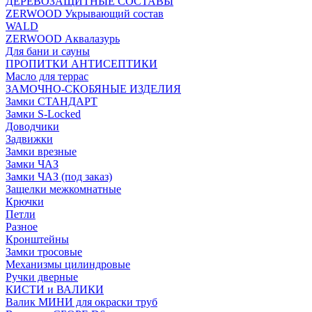
ДЕРЕВОЗАЩИТНЫЕ СОСТАВЫ
ZERWOOD Укрывающий состав
WALD
ZERWOOD Аквалазурь
Для бани и сауны
ПРОПИТКИ АНТИСЕПТИКИ
Масло для террас
ЗАМОЧНО-СКОБЯНЫЕ ИЗДЕЛИЯ
Замки СТАНДАРТ
Замки S-Locked
Доводчики
Задвижки
Замки врезные
Замки ЧАЗ
Замки ЧАЗ (под заказ)
Защелки межкомнатные
Крючки
Петли
Разное
Кронштейны
Замки тросовые
Механизмы цилиндровые
Ручки дверные
КИСТИ и ВАЛИКИ
Валик МИНИ для окраски труб