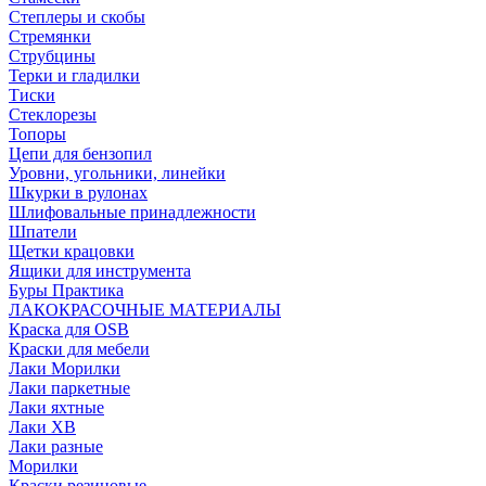
Степлеры и скобы
Стремянки
Струбцины
Терки и гладилки
Тиски
Стеклорезы
Топоры
Цепи для бензопил
Уровни, угольники, линейки
Шкурки в рулонах
Шлифовальные принадлежности
Шпатели
Щетки крацовки
Ящики для инструмента
Буры Практика
ЛАКОКРАСОЧНЫЕ МАТЕРИАЛЫ
Краска для OSB
Краски для мебели
Лаки Морилки
Лаки паркетные
Лаки яхтные
Лаки ХВ
Лаки разные
Морилки
Краски резиновые