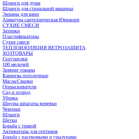
Шланги для душа
Шланги для стиральной машины
Экраны для ванн
Арматура сантехническая Юникорн
СУХИЕ СМЕСИ
Затирки
Пластификаторы
Сухие смеси
ТЕПЛОИЗОЛЯЦИЯ ВЕТРОЗАЩИТА
ХОЗТОВАРЫ
Газ/горелки
100 мелочей
Зимние товары
Карнизы потолочные
Масла/Смазки
Опрыскиватели
Сад и огород
Уборка
Шнуры шпагаты веревки
Черенки
Шланги
Щетки
Борьба с травой
Активаторы для септиков
Борьба с насекомыми и грызунами