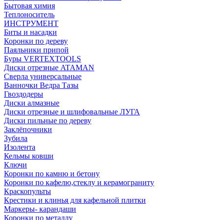
Бытовая химия
Теплоноситель
ИНСТРУМЕНТ
Биты и насадки
Коронки по дереву
Паяльники припой
Буры VERTEXTOOLS
Диски отрезные ATAMAN
Сверла универсальные
Ванночки Ведра Тазы
Гвоздодеры
Диски алмазные
Диски отрезные и шлифовальные ЛУГА
Диски пильные по дереву
Заклёпочники
Зубила
Изолента
Кельмы ковши
Ключи
Коронки по камню и бетону
Коронки по кафелю,стеклу и керамограниту
Краскопульты
Крестики и клинья для кафельной плитки
Маркеры- карандаши
Коронки по металлу