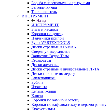
Борьба с насекомыми и грызунами
Бытовая химия
Теплоноситель
ИНСТРУМЕНТ
Назад
ИНСТРУМЕНТ
Биты и насадки
Коронки по дереву
Паяльники припой
Буры VERTEXTOOLS
Диски отрезные ATAMAN
Сверла универсальные
Ванночки Ведра Тазы
Гвоздодеры
Диски алмазные
Диски отрезные и шлифовальные ЛУГА
Диски пильные по дереву
Заклёпочники
Зубила
Изолента
Кельмы ковши
Ключи
Коронки по камню и бетону
Коронки по кафелю,стеклу и керамограниту
Краскопульты