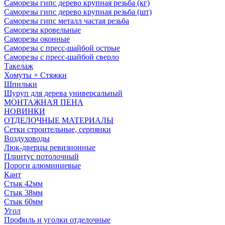
Саморезы гипс дерево крупная резьба (кг)
Саморезы гипс дерево крупная резьба (шт)
Саморезы гипс металл частая резьба
Саморезы кровельные
Саморезы оконные
Саморезы с пресс-шайбой острые
Саморезы с пресс-шайбой сверло
Такелаж
Хомуты + Стяжки
Шпильки
Шуруп для дерева универсальный
МОНТАЖНАЯ ПЕНА
НОВИНКИ
ОТДЕЛОЧНЫЕ МАТЕРИАЛЫ
Сетки строительные, серпянки
Воздуховоды
Люк-дверцы ревизионные
Плинтус потолочный
Пороги алюминиевые
Кант
Стык 42мм
Стык 38мм
Стык 60мм
Угол
Профиль и уголки отделочные