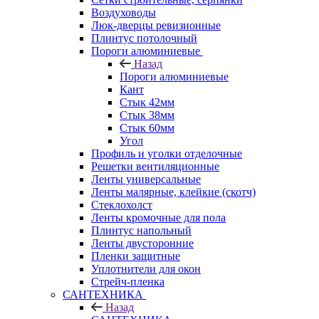
Воздуховоды
Люк-дверцы ревизионные
Плинтус потолочный
Пороги алюминиевые
Назад
Пороги алюминиевые
Кант
Стык 42мм
Стык 38мм
Стык 60мм
Угол
Профиль и уголки отделочные
Решетки вентиляционные
Ленты универсальные
Ленты малярные, клейкие (скотч)
Стеклохолст
Ленты кромочные для пола
Плинтус напольный
Ленты двусторонние
Пленки защитные
Уплотнители для окон
Стрейч-пленка
САНТЕХНИКА
Назад