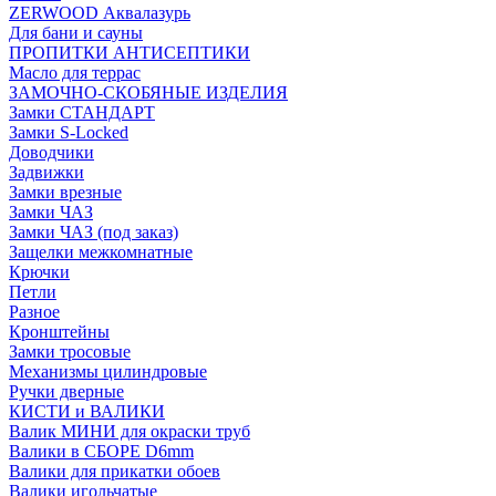
ZERWOOD Аквалазурь
Для бани и сауны
ПРОПИТКИ АНТИСЕПТИКИ
Масло для террас
ЗАМОЧНО-СКОБЯНЫЕ ИЗДЕЛИЯ
Замки СТАНДАРТ
Замки S-Locked
Доводчики
Задвижки
Замки врезные
Замки ЧАЗ
Замки ЧАЗ (под заказ)
Защелки межкомнатные
Крючки
Петли
Разное
Кронштейны
Замки тросовые
Механизмы цилиндровые
Ручки дверные
КИСТИ и ВАЛИКИ
Валик МИНИ для окраски труб
Валики в СБОРЕ D6mm
Валики для прикатки обоев
Валики игольчатые