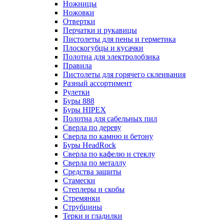
Ножницы
Ножовки
Отвертки
Перчатки и рукавицы
Пистолеты для пены и герметика
Плоскогубцы и кусачки
Полотна для электролобзика
Правила
Пистолеты для горячего склеивания
Разный ассортимент
Рулетки
Буры 888
Буры HIPEX
Полотна для сабельных пил
Сверла по дереву
Сверла по камню и бетону
Буры HeadRock
Сверла по кафелю и стеклу
Сверла по металлу
Средства защиты
Стамески
Степлеры и скобы
Стремянки
Струбцины
Терки и гладилки