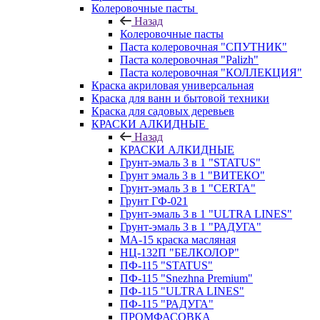
Колеровочные пасты
Назад
Колеровочные пасты
Паста колеровочная "СПУТНИК"
Паста колеровочная "Palizh"
Паста колеровочная "КОЛЛЕКЦИЯ"
Краска акриловая универсальная
Краска для ванн и бытовой техники
Краска для садовых деревьев
КРАСКИ АЛКИДНЫЕ
Назад
КРАСКИ АЛКИДНЫЕ
Грунт-эмаль 3 в 1 "STATUS"
Грунт эмаль 3 в 1 "ВИТЕКО"
Грунт-эмаль 3 в 1 "CERTA"
Грунт ГФ-021
Грунт-эмаль 3 в 1 "ULTRA LINES"
Грунт-эмаль 3 в 1 "РАДУГА"
МА-15 краска масляная
НЦ-132П "БЕЛКОЛОР"
ПФ-115 "STATUS"
ПФ-115 "Snezhna Premium"
ПФ-115 "ULTRA LINES"
ПФ-115 "РАДУГА"
ПРОМФАСОВКА