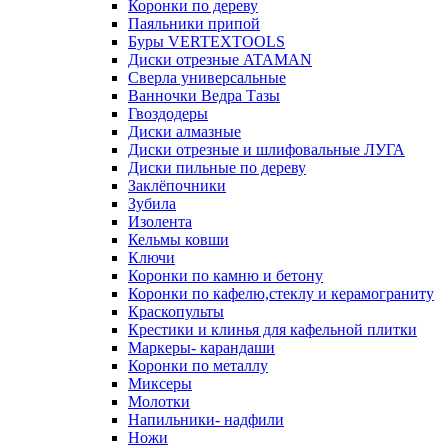
Коронки по дереву
Паяльники припой
Буры VERTEXTOOLS
Диски отрезные ATAMAN
Сверла универсальные
Ванночки Ведра Тазы
Гвоздодеры
Диски алмазные
Диски отрезные и шлифовальные ЛУГА
Диски пильные по дереву
Заклёпочники
Зубила
Изолента
Кельмы ковши
Ключи
Коронки по камню и бетону
Коронки по кафелю,стеклу и керамограниту
Краскопульты
Крестики и клинья для кафельной плитки
Маркеры- карандаши
Коронки по металлу
Миксеры
Молотки
Напильники- надфили
Ножи