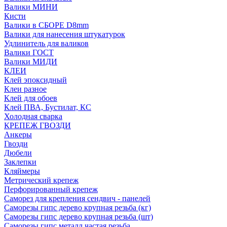
Валики МИНИ
Кисти
Валики в СБОРЕ D8mm
Валики для нанесения штукатурок
Удлинитель для валиков
Валики ГОСТ
Валики МИДИ
КЛЕИ
Клей эпоксидный
Клеи разное
Клей для обоев
Клей ПВА, Бустилат, КС
Холодная сварка
КРЕПЕЖ ГВОЗДИ
Анкеры
Гвозди
Дюбели
Заклепки
Кляймеры
Метрический крепеж
Перфорированный крепеж
Саморез для крепления сендвич - панелей
Саморезы гипс дерево крупная резьба (кг)
Саморезы гипс дерево крупная резьба (шт)
Саморезы гипс металл частая резьба