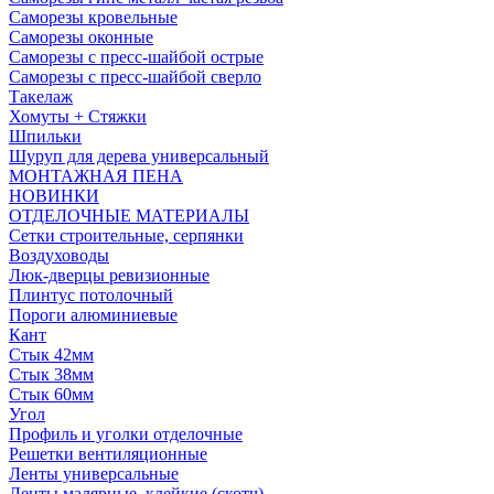
Саморезы кровельные
Саморезы оконные
Саморезы с пресс-шайбой острые
Саморезы с пресс-шайбой сверло
Такелаж
Хомуты + Стяжки
Шпильки
Шуруп для дерева универсальный
МОНТАЖНАЯ ПЕНА
НОВИНКИ
ОТДЕЛОЧНЫЕ МАТЕРИАЛЫ
Сетки строительные, серпянки
Воздуховоды
Люк-дверцы ревизионные
Плинтус потолочный
Пороги алюминиевые
Кант
Стык 42мм
Стык 38мм
Стык 60мм
Угол
Профиль и уголки отделочные
Решетки вентиляционные
Ленты универсальные
Ленты малярные, клейкие (скотч)