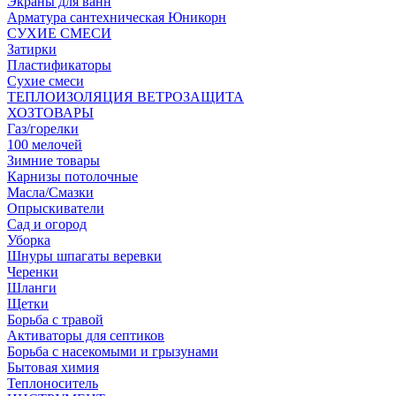
Экраны для ванн
Арматура сантехническая Юникорн
СУХИЕ СМЕСИ
Затирки
Пластификаторы
Сухие смеси
ТЕПЛОИЗОЛЯЦИЯ ВЕТРОЗАЩИТА
ХОЗТОВАРЫ
Газ/горелки
100 мелочей
Зимние товары
Карнизы потолочные
Масла/Смазки
Опрыскиватели
Сад и огород
Уборка
Шнуры шпагаты веревки
Черенки
Шланги
Щетки
Борьба с травой
Активаторы для септиков
Борьба с насекомыми и грызунами
Бытовая химия
Теплоноситель