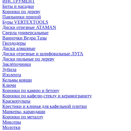
ИНСТРУМЕНТ
Биты и насадки
Коронки по дереву
Паяльники припой
Буры VERTEXTOOLS
Диски отрезные ATAMAN
Сверла универсальные
Ванночки Ведра Тазы
Гвоздодеры
Диски алмазные
Диски отрезные и шлифовальные ЛУГА
Диски пильные по дереву
Заклёпочники
Зубила
Изолента
Кельмы ковши
Ключи
Коронки по камню и бетону
Коронки по кафелю,стеклу и керамограниту
Краскопульты
Крестики и клинья для кафельной плитки
Маркеры- карандаши
Коронки по металлу
Миксеры
Молотки