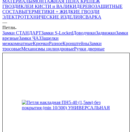
МАТЕРИАЛЫ
МОНТАЖНАЯ ПЕНА
КРЕПЕЖ
ГВОЗДИ
КЛЕИ
КИСТИ и ВАЛИКИ
ДЕРЕВОЗАЩИТНЫЕ
СОСТАВЫ
ГЕРМЕТИКИ + ЖИДКИЕ ГВОЗДИ
ЭЛЕКТРОТЕХНИЧЕСКИЕ ИЗДЕЛИЯ
СВАРКА
—
Петли
Замки СТАНДАРТ
Замки S-Locked
Доводчики
Задвижки
Замки
врезные
Замки ЧАЗ
Защелки
межкомнатные
Крючки
Разное
Кронштейны
Замки
тросовые
Механизмы цилиндровые
Ручки дверные