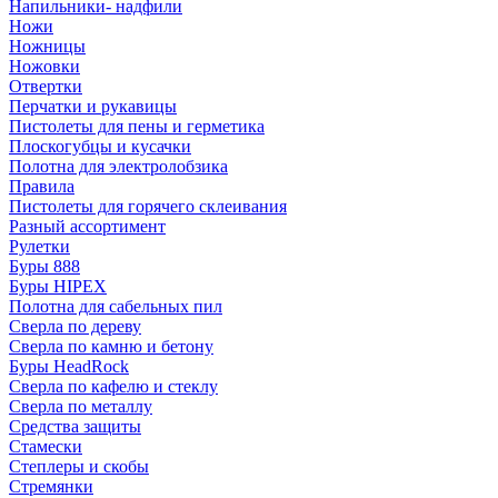
Напильники- надфили
Ножи
Ножницы
Ножовки
Отвертки
Перчатки и рукавицы
Пистолеты для пены и герметика
Плоскогубцы и кусачки
Полотна для электролобзика
Правила
Пистолеты для горячего склеивания
Разный ассортимент
Рулетки
Буры 888
Буры HIPEX
Полотна для сабельных пил
Сверла по дереву
Сверла по камню и бетону
Буры HeadRock
Сверла по кафелю и стеклу
Сверла по металлу
Средства защиты
Стамески
Степлеры и скобы
Стремянки