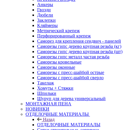
Анкеры
Гвозди
Дюбели
Заклепки
Кляймеры
Метрический крепеж
Перфорированный крепеж
Саморез для крепления сендвич - панелей
Саморезы гипс дерево крупная резьба (кг)
Саморезы гипс дерево крупная резьба (шт)
Саморезы гипс металл частая резьба
Саморезы кровельные
Саморезы оконные
Саморезы с пресс-шайбой острые
Саморезы с пресс-шайбой сверло
Такелаж
Хомуты + Стяжки
Шпильки
Шуруп для дерева универсальный
МОНТАЖНАЯ ПЕНА
НОВИНКИ
ОТДЕЛОЧНЫЕ МАТЕРИАЛЫ
Назад
ОТДЕЛОЧНЫЕ МАТЕРИАЛЫ
Сетки строительные, серпянки