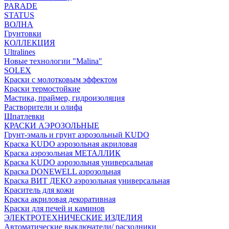
PARADE
STATUS
ВОЛНА
Грунтовки
КОЛЛЕКЦИЯ
Ultralines
Новые технологии "Malina"
SOLEX
Краски с молотковым эффектом
Краски термостойкие
Мастика, праймер, гидроизоляция
Растворители и олифа
Шпатлевки
КРАСКИ АЭРОЗОЛЬНЫЕ
Грунт-эмаль и грунт аэрозольный KUDO
Краска KUDO аэрозольная акриловая
Краска аэрозольная МЕТАЛЛИК
Краска KUDO аэрозольная универсальная
Краска DONEWELL аэрозольная
Краска ВИТ ДЕКО аэрозольная универсальная
Краситель для кожи
Краска акриловая декоративная
Краски для печей и каминов
ЭЛЕКТРОТЕХНИЧЕСКИЕ ИЗДЕЛИЯ
Автоматические выключатели/ расходники