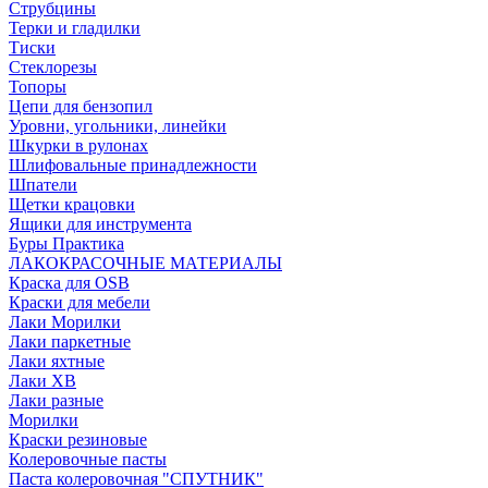
Струбцины
Терки и гладилки
Тиски
Стеклорезы
Топоры
Цепи для бензопил
Уровни, угольники, линейки
Шкурки в рулонах
Шлифовальные принадлежности
Шпатели
Щетки крацовки
Ящики для инструмента
Буры Практика
ЛАКОКРАСОЧНЫЕ МАТЕРИАЛЫ
Краска для OSB
Краски для мебели
Лаки Морилки
Лаки паркетные
Лаки яхтные
Лаки ХВ
Лаки разные
Морилки
Краски резиновые
Колеровочные пасты
Паста колеровочная "СПУТНИК"