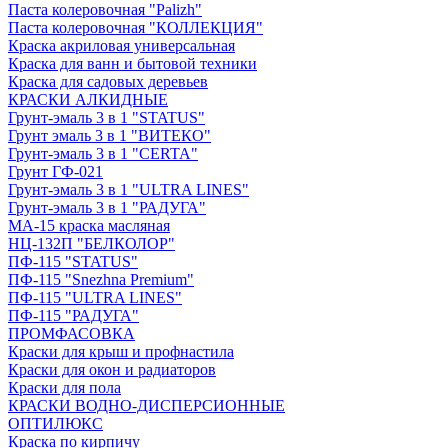
Паста колеровочная "Palizh"
Паста колеровочная "КОЛЛЕКЦИЯ"
Краска акриловая универсальная
Краска для ванн и бытовой техники
Краска для садовых деревьев
КРАСКИ АЛКИДНЫЕ
Грунт-эмаль 3 в 1 "STATUS"
Грунт эмаль 3 в 1 "ВИТЕКО"
Грунт-эмаль 3 в 1 "CERTA"
Грунт ГФ-021
Грунт-эмаль 3 в 1 "ULTRA LINES"
Грунт-эмаль 3 в 1 "РАДУГА"
МА-15 краска масляная
НЦ-132П "БЕЛКОЛОР"
ПФ-115 "STATUS"
ПФ-115 "Snezhna Premium"
ПФ-115 "ULTRA LINES"
ПФ-115 "РАДУГА"
ПРОМФАСОВКА
Краски для крыш и профнастила
Краски для окон и радиаторов
Краски для пола
КРАСКИ ВОДНО-ДИСПЕРСИОННЫЕ
ОПТИЛЮКС
Краска по кирпичу