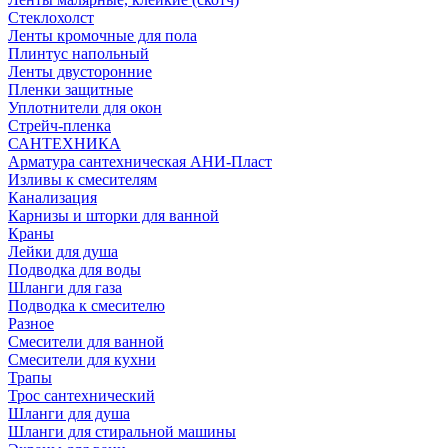
Стеклохолст
Ленты кромочные для пола
Плинтус напольный
Ленты двусторонние
Пленки защитные
Уплотнители для окон
Стрейч-пленка
САНТЕХНИКА
Арматура сантехническая АНИ-Пласт
Изливы к смесителям
Канализация
Карнизы и шторки для ванной
Краны
Лейки для душа
Подводка для воды
Шланги для газа
Подводка к смесителю
Разное
Смесители для ванной
Смесители для кухни
Трапы
Трос сантехнический
Шланги для душа
Шланги для стиральной машины