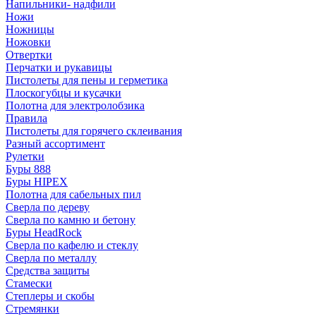
Напильники- надфили
Ножи
Ножницы
Ножовки
Отвертки
Перчатки и рукавицы
Пистолеты для пены и герметика
Плоскогубцы и кусачки
Полотна для электролобзика
Правила
Пистолеты для горячего склеивания
Разный ассортимент
Рулетки
Буры 888
Буры HIPEX
Полотна для сабельных пил
Сверла по дереву
Сверла по камню и бетону
Буры HeadRock
Сверла по кафелю и стеклу
Сверла по металлу
Средства защиты
Стамески
Степлеры и скобы
Стремянки