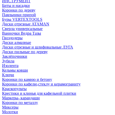
ИНСТРУМЕНТ
Биты и насадки
Коронки по дереву
Паяльники припой
Буры VERTEXTOOLS
Диски отрезные ATAMAN
Сверла универсальные
Ванночки Ведра Тазы
Гвоздодеры
Диски алмазные
Диски отрезные и шлифовальные ЛУГА
Диски пильные по дереву
Заклёпочники
Зубила
Изолента
Кельмы ковши
Ключи
Коронки по камню и бетону
Коронки по кафелю,стеклу и керамограниту
Краскопульты
Крестики и клинья для кафельной плитки
Маркеры- карандаши
Коронки по металлу
Миксеры
Молотки