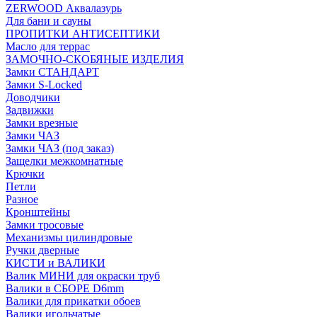
ZERWOOD Аквалазурь
Для бани и сауны
ПРОПИТКИ АНТИСЕПТИКИ
Масло для террас
ЗАМОЧНО-СКОБЯНЫЕ ИЗДЕЛИЯ
Замки СТАНДАРТ
Замки S-Locked
Доводчики
Задвижки
Замки врезные
Замки ЧАЗ
Замки ЧАЗ (под заказ)
Защелки межкомнатные
Крючки
Петли
Разное
Кронштейны
Замки тросовые
Механизмы цилиндровые
Ручки дверные
КИСТИ и ВАЛИКИ
Валик МИНИ для окраски труб
Валики в СБОРЕ D6mm
Валики для прикатки обоев
Валики игольчатые