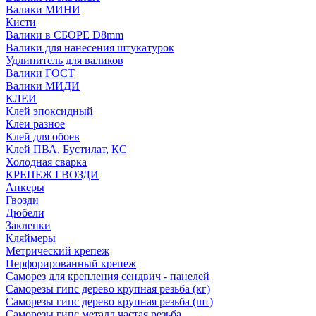
Валики МИНИ
Кисти
Валики в СБОРЕ D8mm
Валики для нанесения штукатурок
Удлинитель для валиков
Валики ГОСТ
Валики МИДИ
КЛЕИ
Клей эпоксидный
Клеи разное
Клей для обоев
Клей ПВА, Бустилат, КС
Холодная сварка
КРЕПЕЖ ГВОЗДИ
Анкеры
Гвозди
Дюбели
Заклепки
Кляймеры
Метрический крепеж
Перфорированный крепеж
Саморез для крепления сендвич - панелей
Саморезы гипс дерево крупная резьба (кг)
Саморезы гипс дерево крупная резьба (шт)
Саморезы гипс металл частая резьба