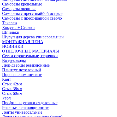
Саморезы кровельные
Саморезы оконные
Саморезы с пресс-шайбой острые
Саморезы с пресс-шайбой сверло
Такелаж
Хомуты + Стяжки
Шпильки
Шуруп для дерева универсальный
МОНТАЖНАЯ ПЕНА
НОВИНКИ
ОТДЕЛОЧНЫЕ МАТЕРИАЛЫ
Сетки строительные, серпянки
Воздуховоды
Люк-дверцы ревизионные
Плинтус потолочный
Пороги алюминиевые
Кант
Стык 42мм
Стык 38мм
Стык 60мм
Угол
Профиль и уголки отделочные
Решетки вентиляционные
Ленты универсальные
Ленты малярные, клейкие (скотч)