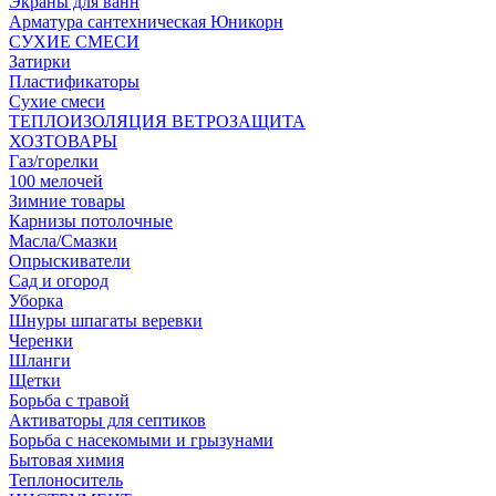
Экраны для ванн
Арматура сантехническая Юникорн
СУХИЕ СМЕСИ
Затирки
Пластификаторы
Сухие смеси
ТЕПЛОИЗОЛЯЦИЯ ВЕТРОЗАЩИТА
ХОЗТОВАРЫ
Газ/горелки
100 мелочей
Зимние товары
Карнизы потолочные
Масла/Смазки
Опрыскиватели
Сад и огород
Уборка
Шнуры шпагаты веревки
Черенки
Шланги
Щетки
Борьба с травой
Активаторы для септиков
Борьба с насекомыми и грызунами
Бытовая химия
Теплоноситель