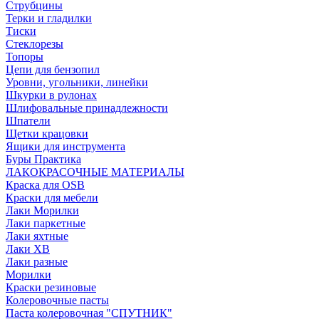
Струбцины
Терки и гладилки
Тиски
Стеклорезы
Топоры
Цепи для бензопил
Уровни, угольники, линейки
Шкурки в рулонах
Шлифовальные принадлежности
Шпатели
Щетки крацовки
Ящики для инструмента
Буры Практика
ЛАКОКРАСОЧНЫЕ МАТЕРИАЛЫ
Краска для OSB
Краски для мебели
Лаки Морилки
Лаки паркетные
Лаки яхтные
Лаки ХВ
Лаки разные
Морилки
Краски резиновые
Колеровочные пасты
Паста колеровочная "СПУТНИК"