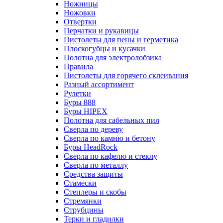
Ножницы
Ножовки
Отвертки
Перчатки и рукавицы
Пистолеты для пены и герметика
Плоскогубцы и кусачки
Полотна для электролобзика
Правила
Пистолеты для горячего склеивания
Разный ассортимент
Рулетки
Буры 888
Буры HIPEX
Полотна для сабельных пил
Сверла по дереву
Сверла по камню и бетону
Буры HeadRock
Сверла по кафелю и стеклу
Сверла по металлу
Средства защиты
Стамески
Степлеры и скобы
Стремянки
Струбцины
Терки и гладилки