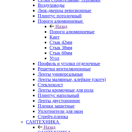
Воздуховоды
Люк-дверцы ревизионные
Плинтус потолочный
Пороги алюминиевые
Назад
Пороги алюминиевые
Кант
Стык 42мм
Стык 38мм
Стык 60мм
Угол
Профиль и уголки отделочные
Решетки вентиляционные
Ленты универсальные
Ленты малярные, клейкие (скотч)
Стеклохолст
Ленты кромочные для пола
Плинтус напольный
Ленты двусторонние
Пленки защитные
Уплотнители для окон
Стрейч-пленка
САНТЕХНИКА
Назад