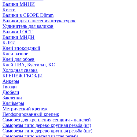
Валики МИНИ
Кисти
Валики в СБОРЕ D8mm
Валики для нанесения штукатурок
Удлинитель для валиков
Валики ГОСТ
Валики МИДИ
КЛЕИ
Клей эпоксидный
Клеи разное
Клей для обоев
Клей ПВА, Бустилат, КС
Холодная сварка
КРЕПЕЖ ГВОЗДИ
Анкеры
Гвозди
Дюбели
Заклепки
Кляймеры
Метрический крепеж
Перфорированный крепеж
Саморез для крепления сендвич - панелей
Саморезы гипс дерево крупная резьба (кг)
Саморезы гипс дерево крупная резьба (шт)
Саморезы гипс металл частая резьба