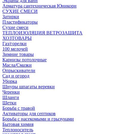
Экраны для ванн
Арматура сантехническая Юникорн
СУХИЕ СМЕСИ
Затирки
Пластификаторы
Сухие смеси
ТЕПЛОИЗОЛЯЦИЯ ВЕТРОЗАЩИТА
ХОЗТОВАРЫ
Газ/горелки
100 мелочей
Зимние товары
Карнизы потолочные
Масла/Смазки
Опрыскиватели
Сад и огород
Уборка
Шнуры шпагаты веревки
Черенки
Шланги
Щетки
Борьба с травой
Активаторы для септиков
Борьба с насекомыми и грызунами
Бытовая химия
Теплоноситель