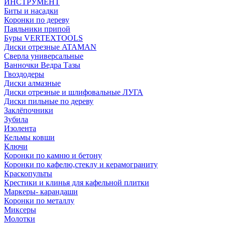
ИНСТРУМЕНТ
Биты и насадки
Коронки по дереву
Паяльники припой
Буры VERTEXTOOLS
Диски отрезные ATAMAN
Сверла универсальные
Ванночки Ведра Тазы
Гвоздодеры
Диски алмазные
Диски отрезные и шлифовальные ЛУГА
Диски пильные по дереву
Заклёпочники
Зубила
Изолента
Кельмы ковши
Ключи
Коронки по камню и бетону
Коронки по кафелю,стеклу и керамограниту
Краскопульты
Крестики и клинья для кафельной плитки
Маркеры- карандаши
Коронки по металлу
Миксеры
Молотки