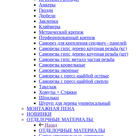
Анкеры
Гвозди
Дюбели
Заклепки
Кляймеры
Метрический крепеж
Перфорированный крепеж
Саморез для крепления сендвич - панелей
Саморезы гипс дерево крупная резьба (кг)
Саморезы гипс дерево крупная резьба (шт)
Саморезы гипс металл частая резьба
Саморезы кровельные
Саморезы оконные
Саморезы с пресс-шайбой острые
Саморезы с пресс-шайбой сверло
Такелаж
Хомуты + Стяжки
Шпильки
Шуруп для дерева универсальный
МОНТАЖНАЯ ПЕНА
НОВИНКИ
ОТДЕЛОЧНЫЕ МАТЕРИАЛЫ
Назад
ОТДЕЛОЧНЫЕ МАТЕРИАЛЫ
Сетки строительные, серпянки