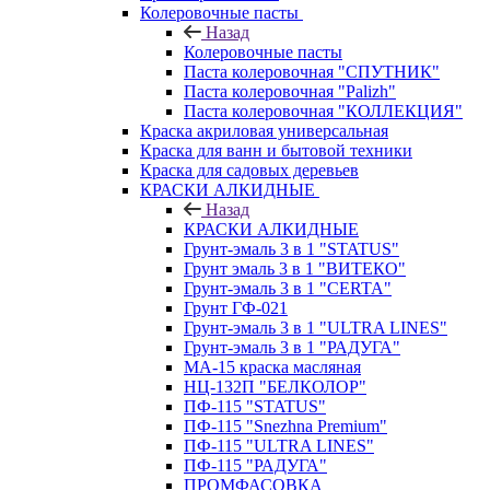
Колеровочные пасты
Назад
Колеровочные пасты
Паста колеровочная "СПУТНИК"
Паста колеровочная "Palizh"
Паста колеровочная "КОЛЛЕКЦИЯ"
Краска акриловая универсальная
Краска для ванн и бытовой техники
Краска для садовых деревьев
КРАСКИ АЛКИДНЫЕ
Назад
КРАСКИ АЛКИДНЫЕ
Грунт-эмаль 3 в 1 "STATUS"
Грунт эмаль 3 в 1 "ВИТЕКО"
Грунт-эмаль 3 в 1 "CERTA"
Грунт ГФ-021
Грунт-эмаль 3 в 1 "ULTRA LINES"
Грунт-эмаль 3 в 1 "РАДУГА"
МА-15 краска масляная
НЦ-132П "БЕЛКОЛОР"
ПФ-115 "STATUS"
ПФ-115 "Snezhna Premium"
ПФ-115 "ULTRA LINES"
ПФ-115 "РАДУГА"
ПРОМФАСОВКА