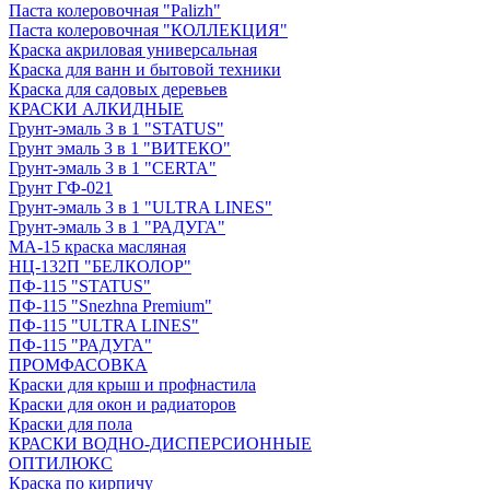
Паста колеровочная "Palizh"
Паста колеровочная "КОЛЛЕКЦИЯ"
Краска акриловая универсальная
Краска для ванн и бытовой техники
Краска для садовых деревьев
КРАСКИ АЛКИДНЫЕ
Грунт-эмаль 3 в 1 "STATUS"
Грунт эмаль 3 в 1 "ВИТЕКО"
Грунт-эмаль 3 в 1 "CERTA"
Грунт ГФ-021
Грунт-эмаль 3 в 1 "ULTRA LINES"
Грунт-эмаль 3 в 1 "РАДУГА"
МА-15 краска масляная
НЦ-132П "БЕЛКОЛОР"
ПФ-115 "STATUS"
ПФ-115 "Snezhna Premium"
ПФ-115 "ULTRA LINES"
ПФ-115 "РАДУГА"
ПРОМФАСОВКА
Краски для крыш и профнастила
Краски для окон и радиаторов
Краски для пола
КРАСКИ ВОДНО-ДИСПЕРСИОННЫЕ
ОПТИЛЮКС
Краска по кирпичу