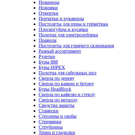
Ножницы
Ножовки
Отвертки
Перчатки и рукавицы
Пистолеты для пены и герметика
Плоскогубцы и кусачки
Полотна для электролобзика
Правила
Пистолеты для горячего склеивания
Разный ассортимент
Рулетки
Буры 888
Буры HIPEX
Полотна для сабельных пил
Сверла по дереву
Сверла по камню и бетону
Буры HeadRock
Сверла по кафелю и стеклу
Сверла по металлу
Средства защиты
Стамески
Степлеры и скобы
Стремянки
Струбцины
Терки и гладилки