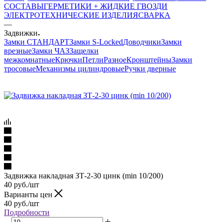
СОСТАВЫ
ГЕРМЕТИКИ + ЖИДКИЕ ГВОЗДИ
ЭЛЕКТРОТЕХНИЧЕСКИЕ ИЗДЕЛИЯ
СВАРКА
—
Задвижки
Замки СТАНДАРТ
Замки S-Locked
Доводчики
Замки
врезные
Замки ЧАЗ
Защелки
межкомнатные
Крючки
Петли
Разное
Кронштейны
Замки
тросовые
Механизмы цилиндровые
Ручки дверные
Задвижка накладная ЗТ-2-30 цинк (min 10/200)
40
руб.
/шт
Варианты цен
40
руб.
/шт
Подробности