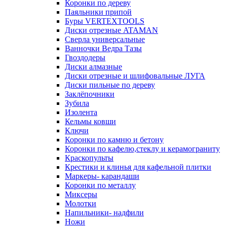
Коронки по дереву
Паяльники припой
Буры VERTEXTOOLS
Диски отрезные ATAMAN
Сверла универсальные
Ванночки Ведра Тазы
Гвоздодеры
Диски алмазные
Диски отрезные и шлифовальные ЛУГА
Диски пильные по дереву
Заклёпочники
Зубила
Изолента
Кельмы ковши
Ключи
Коронки по камню и бетону
Коронки по кафелю,стеклу и керамограниту
Краскопульты
Крестики и клинья для кафельной плитки
Маркеры- карандаши
Коронки по металлу
Миксеры
Молотки
Напильники- надфили
Ножи