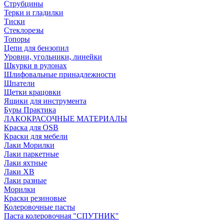
Струбцины
Терки и гладилки
Тиски
Стеклорезы
Топоры
Цепи для бензопил
Уровни, угольники, линейки
Шкурки в рулонах
Шлифовальные принадлежности
Шпатели
Щетки крацовки
Ящики для инструмента
Буры Практика
ЛАКОКРАСОЧНЫЕ МАТЕРИАЛЫ
Краска для OSB
Краски для мебели
Лаки Морилки
Лаки паркетные
Лаки яхтные
Лаки ХВ
Лаки разные
Морилки
Краски резиновые
Колеровочные пасты
Паста колеровочная "СПУТНИК"