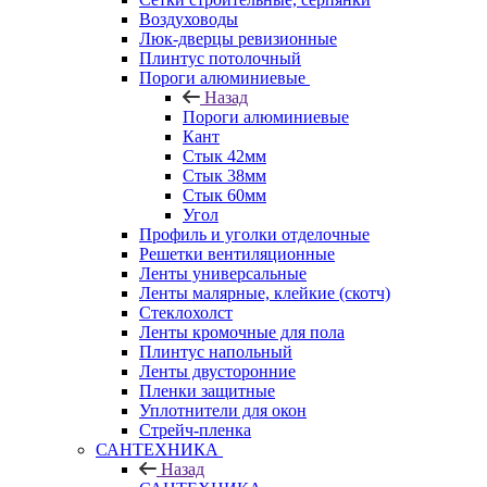
Воздуховоды
Люк-дверцы ревизионные
Плинтус потолочный
Пороги алюминиевые
Назад
Пороги алюминиевые
Кант
Стык 42мм
Стык 38мм
Стык 60мм
Угол
Профиль и уголки отделочные
Решетки вентиляционные
Ленты универсальные
Ленты малярные, клейкие (скотч)
Стеклохолст
Ленты кромочные для пола
Плинтус напольный
Ленты двусторонние
Пленки защитные
Уплотнители для окон
Стрейч-пленка
САНТЕХНИКА
Назад