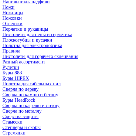
Напильники- надфили
Ножи
Ножницы
Ножовки
Отвертки
Перчатки и рукавицы
Пистолеты для пены и герметика
Плоскогубцы и кусачки
Полотна для электролобзика
Правила
Пистолеты для горячего склеивания
Разный ассортимент
Рулетки
Буры 888
Буры HIPEX
Полотна для сабельных пил
Сверла по дереву
Сверла по камню и бетону
Буры HeadRock
Сверла по кафелю и стеклу
Сверла по металлу
Средства защиты
Стамески
Степлеры и скобы
Стремянки