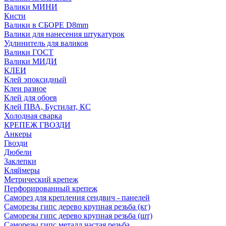
Валики МИНИ
Кисти
Валики в СБОРЕ D8mm
Валики для нанесения штукатурок
Удлинитель для валиков
Валики ГОСТ
Валики МИДИ
КЛЕИ
Клей эпоксидный
Клеи разное
Клей для обоев
Клей ПВА, Бустилат, КС
Холодная сварка
КРЕПЕЖ ГВОЗДИ
Анкеры
Гвозди
Дюбели
Заклепки
Кляймеры
Метрический крепеж
Перфорированный крепеж
Саморез для крепления сендвич - панелей
Саморезы гипс дерево крупная резьба (кг)
Саморезы гипс дерево крупная резьба (шт)
Саморезы гипс металл частая резьба