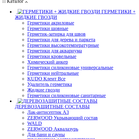
Каталог
ГЕРМЕТИКИ +
ЖИДКИЕ ГВОЗДИ
Герметики акриловые
Герметики шовные
Герметик-затирка для швов
Герметики для дерева и паркета
Герметики высокотемпературные
Герметики для аквариума
Герметики кровельные
Химический анкер
Герметики силиконовые универсальные
Герметики нейтральные
KUDO Клеит Все
Удалитель герметика
Жидкие гвозди
Герметики силиконовые санитарные
ДЕРЕВОЗАЩИТНЫЕ СОСТАВЫ
Лак-антисептик А3
ZERWOOD Укрывающий состав
WALD
ZERWOOD Аквалазурь
Для бани и сауны