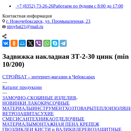
+7 (8352) 73-26-26
Работаем по будням с 8:00 до 17:00
Контактная информация
г. Новочебоксарск, ул. Промышленная, 23
stroybat21@mail.ru
Задвижка накладная ЗТ-2-30 цинк (min
10/200)
СТРОЙБАТ – интернет-магазин в Чебоксарах
—
Каталог продукции
—
ЗАМОЧНО-СКОБЯНЫЕ ИЗДЕЛИЯ
НОВИНКИ
ЛАКОКРАСОЧНЫЕ
МАТЕРИАЛЫ
ИНСТРУМЕНТ
ХОЗТОВАРЫ
ТЕПЛОИЗОЛЯЦ
ВЕТРОЗАЩИТА
СУХИЕ
СМЕСИ
САНТЕХНИКА
ОТДЕЛОЧНЫЕ
МАТЕРИАЛЫ
МОНТАЖНАЯ ПЕНА
КРЕПЕЖ
ГВОЗДИ
КЛЕИ
КИСТИ и ВАЛИКИ
ДЕРЕВОЗАЩИТНЫЕ