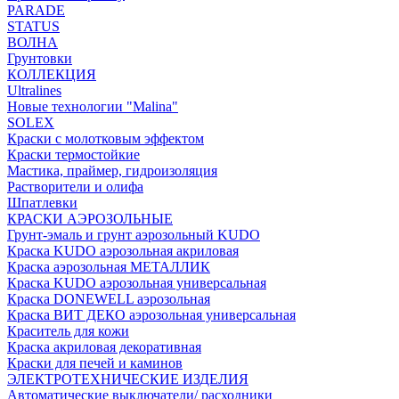
PARADE
STATUS
ВОЛНА
Грунтовки
КОЛЛЕКЦИЯ
Ultralines
Новые технологии "Malina"
SOLEX
Краски с молотковым эффектом
Краски термостойкие
Мастика, праймер, гидроизоляция
Растворители и олифа
Шпатлевки
КРАСКИ АЭРОЗОЛЬНЫЕ
Грунт-эмаль и грунт аэрозольный KUDO
Краска KUDO аэрозольная акриловая
Краска аэрозольная МЕТАЛЛИК
Краска KUDO аэрозольная универсальная
Краска DONEWELL аэрозольная
Краска ВИТ ДЕКО аэрозольная универсальная
Краситель для кожи
Краска акриловая декоративная
Краски для печей и каминов
ЭЛЕКТРОТЕХНИЧЕСКИЕ ИЗДЕЛИЯ
Автоматические выключатели/ расходники