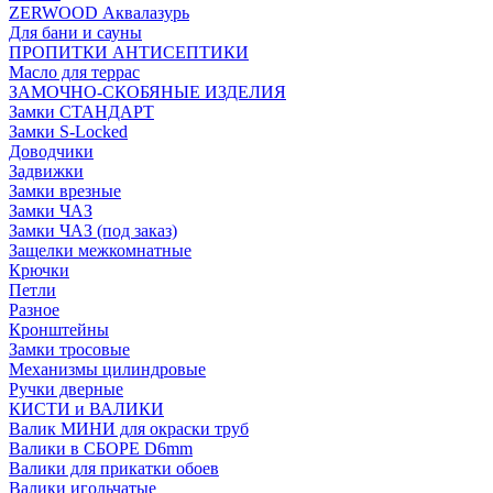
ZERWOOD Аквалазурь
Для бани и сауны
ПРОПИТКИ АНТИСЕПТИКИ
Масло для террас
ЗАМОЧНО-СКОБЯНЫЕ ИЗДЕЛИЯ
Замки СТАНДАРТ
Замки S-Locked
Доводчики
Задвижки
Замки врезные
Замки ЧАЗ
Замки ЧАЗ (под заказ)
Защелки межкомнатные
Крючки
Петли
Разное
Кронштейны
Замки тросовые
Механизмы цилиндровые
Ручки дверные
КИСТИ и ВАЛИКИ
Валик МИНИ для окраски труб
Валики в СБОРЕ D6mm
Валики для прикатки обоев
Валики игольчатые