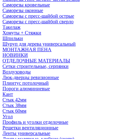
Саморезы кровельные
Саморезы оконные
Саморезы с пресс-шайбой острые
Саморезы с пресс-шайбой сверло
Такелаж
Хомуты + Стяжки
Шпильки
Шуруп для дерева универсальный
МОНТАЖНАЯ ПЕНА
НОВИНКИ
ОТДЕЛОЧНЫЕ МАТЕРИАЛЫ
Сетки строительные, серпянки
Воздуховоды
Люк-дверцы ревизионные
Плинтус потолочный
Пороги алюминиевые
Кант
Стык 42мм
Стык 38мм
Стык 60мм
Угол
Профиль и уголки отделочные
Решетки вентиляционные
Ленты универсальные
Ленты малярные, клейкие (скотч)