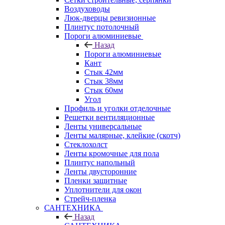
Воздуховоды
Люк-дверцы ревизионные
Плинтус потолочный
Пороги алюминиевые
Назад
Пороги алюминиевые
Кант
Стык 42мм
Стык 38мм
Стык 60мм
Угол
Профиль и уголки отделочные
Решетки вентиляционные
Ленты универсальные
Ленты малярные, клейкие (скотч)
Стеклохолст
Ленты кромочные для пола
Плинтус напольный
Ленты двусторонние
Пленки защитные
Уплотнители для окон
Стрейч-пленка
САНТЕХНИКА
Назад