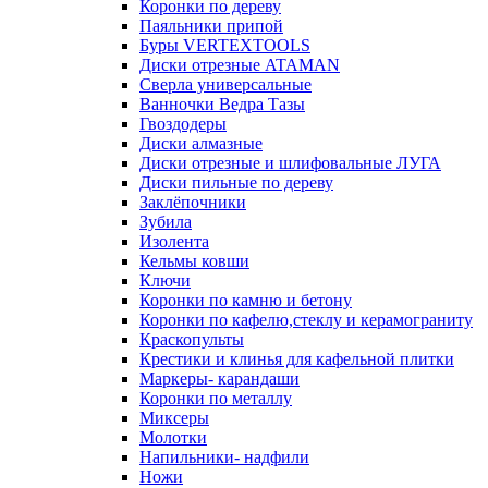
Коронки по дереву
Паяльники припой
Буры VERTEXTOOLS
Диски отрезные ATAMAN
Сверла универсальные
Ванночки Ведра Тазы
Гвоздодеры
Диски алмазные
Диски отрезные и шлифовальные ЛУГА
Диски пильные по дереву
Заклёпочники
Зубила
Изолента
Кельмы ковши
Ключи
Коронки по камню и бетону
Коронки по кафелю,стеклу и керамограниту
Краскопульты
Крестики и клинья для кафельной плитки
Маркеры- карандаши
Коронки по металлу
Миксеры
Молотки
Напильники- надфили
Ножи