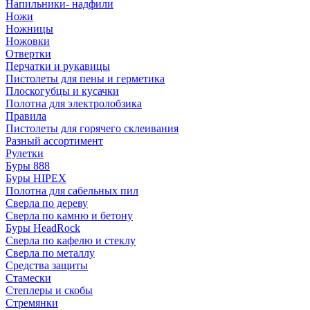
Напильники- надфили
Ножи
Ножницы
Ножовки
Отвертки
Перчатки и рукавицы
Пистолеты для пены и герметика
Плоскогубцы и кусачки
Полотна для электролобзика
Правила
Пистолеты для горячего склеивания
Разный ассортимент
Рулетки
Буры 888
Буры HIPEX
Полотна для сабельных пил
Сверла по дереву
Сверла по камню и бетону
Буры HeadRock
Сверла по кафелю и стеклу
Сверла по металлу
Средства защиты
Стамески
Степлеры и скобы
Стремянки