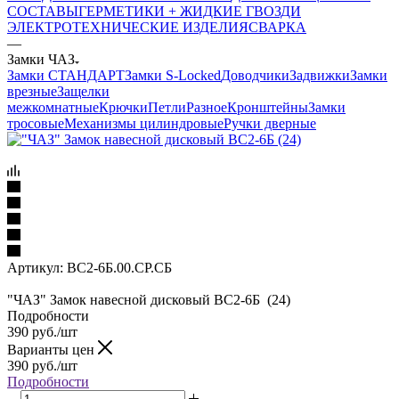
СОСТАВЫ
ГЕРМЕТИКИ + ЖИДКИЕ ГВОЗДИ
ЭЛЕКТРОТЕХНИЧЕСКИЕ ИЗДЕЛИЯ
СВАРКА
—
Замки ЧАЗ
Замки СТАНДАРТ
Замки S-Locked
Доводчики
Задвижки
Замки
врезные
Защелки
межкомнатные
Крючки
Петли
Разное
Кронштейны
Замки
тросовые
Механизмы цилиндровые
Ручки дверные
Артикул:
ВС2-6Б.00.СР.СБ
"ЧАЗ" Замок навесной дисковый ВС2-6Б (24)
Подробности
390
руб.
/шт
Варианты цен
390
руб.
/шт
Подробности