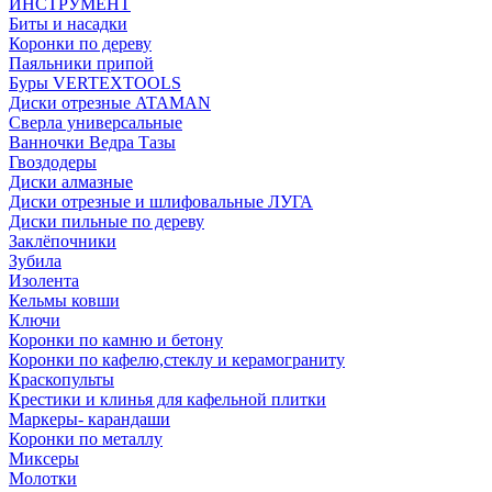
ИНСТРУМЕНТ
Биты и насадки
Коронки по дереву
Паяльники припой
Буры VERTEXTOOLS
Диски отрезные ATAMAN
Сверла универсальные
Ванночки Ведра Тазы
Гвоздодеры
Диски алмазные
Диски отрезные и шлифовальные ЛУГА
Диски пильные по дереву
Заклёпочники
Зубила
Изолента
Кельмы ковши
Ключи
Коронки по камню и бетону
Коронки по кафелю,стеклу и керамограниту
Краскопульты
Крестики и клинья для кафельной плитки
Маркеры- карандаши
Коронки по металлу
Миксеры
Молотки