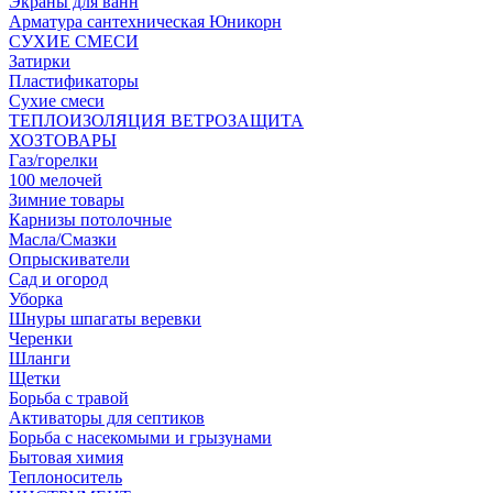
Экраны для ванн
Арматура сантехническая Юникорн
СУХИЕ СМЕСИ
Затирки
Пластификаторы
Сухие смеси
ТЕПЛОИЗОЛЯЦИЯ ВЕТРОЗАЩИТА
ХОЗТОВАРЫ
Газ/горелки
100 мелочей
Зимние товары
Карнизы потолочные
Масла/Смазки
Опрыскиватели
Сад и огород
Уборка
Шнуры шпагаты веревки
Черенки
Шланги
Щетки
Борьба с травой
Активаторы для септиков
Борьба с насекомыми и грызунами
Бытовая химия
Теплоноситель