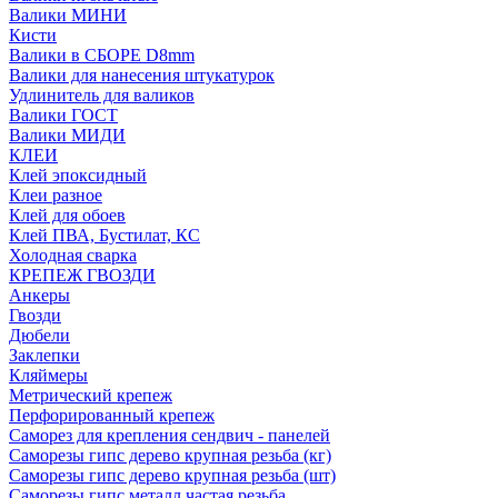
Валики МИНИ
Кисти
Валики в СБОРЕ D8mm
Валики для нанесения штукатурок
Удлинитель для валиков
Валики ГОСТ
Валики МИДИ
КЛЕИ
Клей эпоксидный
Клеи разное
Клей для обоев
Клей ПВА, Бустилат, КС
Холодная сварка
КРЕПЕЖ ГВОЗДИ
Анкеры
Гвозди
Дюбели
Заклепки
Кляймеры
Метрический крепеж
Перфорированный крепеж
Саморез для крепления сендвич - панелей
Саморезы гипс дерево крупная резьба (кг)
Саморезы гипс дерево крупная резьба (шт)
Саморезы гипс металл частая резьба