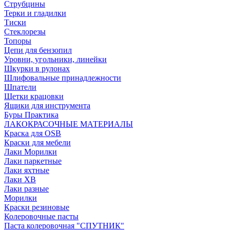
Струбцины
Терки и гладилки
Тиски
Стеклорезы
Топоры
Цепи для бензопил
Уровни, угольники, линейки
Шкурки в рулонах
Шлифовальные принадлежности
Шпатели
Щетки крацовки
Ящики для инструмента
Буры Практика
ЛАКОКРАСОЧНЫЕ МАТЕРИАЛЫ
Краска для OSB
Краски для мебели
Лаки Морилки
Лаки паркетные
Лаки яхтные
Лаки ХВ
Лаки разные
Морилки
Краски резиновые
Колеровочные пасты
Паста колеровочная "СПУТНИК"