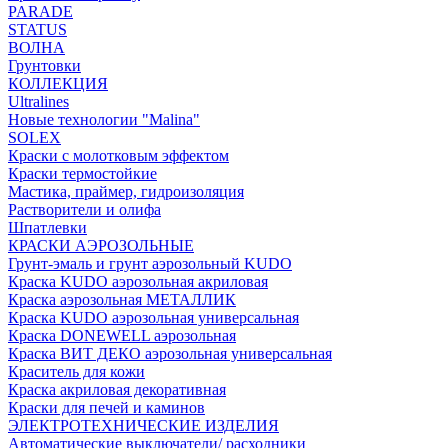
PARADE
STATUS
ВОЛНА
Грунтовки
КОЛЛЕКЦИЯ
Ultralines
Новые технологии "Malina"
SOLEX
Краски с молотковым эффектом
Краски термостойкие
Мастика, праймер, гидроизоляция
Растворители и олифа
Шпатлевки
КРАСКИ АЭРОЗОЛЬНЫЕ
Грунт-эмаль и грунт аэрозольный KUDO
Краска KUDO аэрозольная акриловая
Краска аэрозольная МЕТАЛЛИК
Краска KUDO аэрозольная универсальная
Краска DONEWELL аэрозольная
Краска ВИТ ДЕКО аэрозольная универсальная
Краситель для кожи
Краска акриловая декоративная
Краски для печей и каминов
ЭЛЕКТРОТЕХНИЧЕСКИЕ ИЗДЕЛИЯ
Автоматические выключатели/ расходники