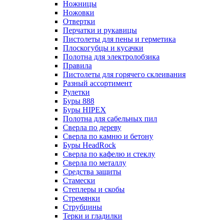
Ножницы
Ножовки
Отвертки
Перчатки и рукавицы
Пистолеты для пены и герметика
Плоскогубцы и кусачки
Полотна для электролобзика
Правила
Пистолеты для горячего склеивания
Разный ассортимент
Рулетки
Буры 888
Буры HIPEX
Полотна для сабельных пил
Сверла по дереву
Сверла по камню и бетону
Буры HeadRock
Сверла по кафелю и стеклу
Сверла по металлу
Средства защиты
Стамески
Степлеры и скобы
Стремянки
Струбцины
Терки и гладилки