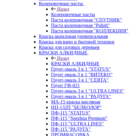
Колеровочные пасты
Назад
Колеровочные пасты
Паста колеровочная "СПУТНИК"
Паста колеровочная "Palizh"
Паста колеровочная "КОЛЛЕКЦИЯ"
Краска акриловая универсальная
Краска для ванн и бытовой техники
Краска для садовых деревьев
КРАСКИ АЛКИДНЫЕ
Назад
КРАСКИ АЛКИДНЫЕ
Грунт-эмаль 3 в 1 "STATUS"
Грунт эмаль 3 в 1 "ВИТЕКО"
Грунт-эмаль 3 в 1 "CERTA"
Грунт ГФ-021
Грунт-эмаль 3 в 1 "ULTRA LINES"
Грунт-эмаль 3 в 1 "РАДУГА"
МА-15 краска масляная
НЦ-132П "БЕЛКОЛОР"
ПФ-115 "STATUS"
ПФ-115 "Snezhna Premium"
ПФ-115 "ULTRA LINES"
ПФ-115 "РАДУГА"
ПРОМФАСОВКА