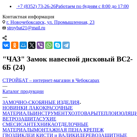
+7 (8352) 73-26-26
Работаем по будням с 8:00 до 17:00
Контактная информация
г. Новочебоксарск, ул. Промышленная, 23
stroybat21@mail.ru
"ЧАЗ" Замок навесной дисковый ВС2-
6Б (24)
СТРОЙБАТ – интернет-магазин в Чебоксарах
—
Каталог продукции
—
ЗАМОЧНО-СКОБЯНЫЕ ИЗДЕЛИЯ
НОВИНКИ
ЛАКОКРАСОЧНЫЕ
МАТЕРИАЛЫ
ИНСТРУМЕНТ
ХОЗТОВАРЫ
ТЕПЛОИЗОЛЯЦ
ВЕТРОЗАЩИТА
СУХИЕ
СМЕСИ
САНТЕХНИКА
ОТДЕЛОЧНЫЕ
МАТЕРИАЛЫ
МОНТАЖНАЯ ПЕНА
КРЕПЕЖ
ГВОЗДИ
КЛЕИ
КИСТИ и ВАЛИКИ
ДЕРЕВОЗАЩИТНЫЕ