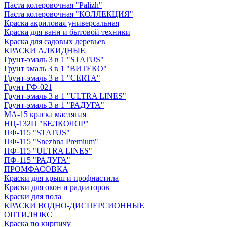
Паста колеровочная "Palizh"
Паста колеровочная "КОЛЛЕКЦИЯ"
Краска акриловая универсальная
Краска для ванн и бытовой техники
Краска для садовых деревьев
КРАСКИ АЛКИДНЫЕ
Грунт-эмаль 3 в 1 "STATUS"
Грунт эмаль 3 в 1 "ВИТЕКО"
Грунт-эмаль 3 в 1 "CERTA"
Грунт ГФ-021
Грунт-эмаль 3 в 1 "ULTRA LINES"
Грунт-эмаль 3 в 1 "РАДУГА"
МА-15 краска масляная
НЦ-132П "БЕЛКОЛОР"
ПФ-115 "STATUS"
ПФ-115 "Snezhna Premium"
ПФ-115 "ULTRA LINES"
ПФ-115 "РАДУГА"
ПРОМФАСОВКА
Краски для крыш и профнастила
Краски для окон и радиаторов
Краски для пола
КРАСКИ ВОДНО-ДИСПЕРСИОННЫЕ
ОПТИЛЮКС
Краска по кирпичу