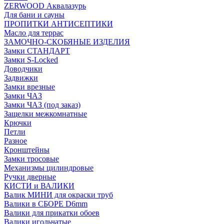
ZERWOOD Аквалазурь
Для бани и сауны
ПРОПИТКИ АНТИСЕПТИКИ
Масло для террас
ЗАМОЧНО-СКОБЯНЫЕ ИЗДЕЛИЯ
Замки СТАНДАРТ
Замки S-Locked
Доводчики
Задвижки
Замки врезные
Замки ЧАЗ
Замки ЧАЗ (под заказ)
Защелки межкомнатные
Крючки
Петли
Разное
Кронштейны
Замки тросовые
Механизмы цилиндровые
Ручки дверные
КИСТИ и ВАЛИКИ
Валик МИНИ для окраски труб
Валики в СБОРЕ D6mm
Валики для прикатки обоев
Валики игольчатые