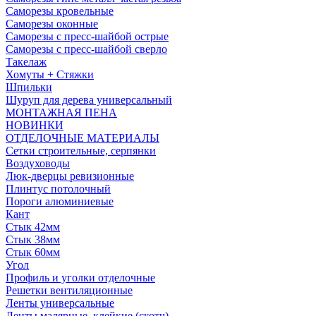
Саморезы кровельные
Саморезы оконные
Саморезы с пресс-шайбой острые
Саморезы с пресс-шайбой сверло
Такелаж
Хомуты + Стяжки
Шпильки
Шуруп для дерева универсальный
МОНТАЖНАЯ ПЕНА
НОВИНКИ
ОТДЕЛОЧНЫЕ МАТЕРИАЛЫ
Сетки строительные, серпянки
Воздуховоды
Люк-дверцы ревизионные
Плинтус потолочный
Пороги алюминиевые
Кант
Стык 42мм
Стык 38мм
Стык 60мм
Угол
Профиль и уголки отделочные
Решетки вентиляционные
Ленты универсальные
Ленты малярные, клейкие (скотч)