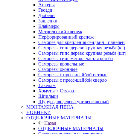
Анкеры
Гвозди
Дюбели
Заклепки
Кляймеры
Метрический крепеж
Перфорированный крепеж
Саморез для крепления сендвич - панелей
Саморезы гипс дерево крупная резьба (кг)
Саморезы гипс дерево крупная резьба (шт)
Саморезы гипс металл частая резьба
Саморезы кровельные
Саморезы оконные
Саморезы с пресс-шайбой острые
Саморезы с пресс-шайбой сверло
Такелаж
Хомуты + Стяжки
Шпильки
Шуруп для дерева универсальный
МОНТАЖНАЯ ПЕНА
НОВИНКИ
ОТДЕЛОЧНЫЕ МАТЕРИАЛЫ
Назад
ОТДЕЛОЧНЫЕ МАТЕРИАЛЫ
Сетки строительные, серпянки