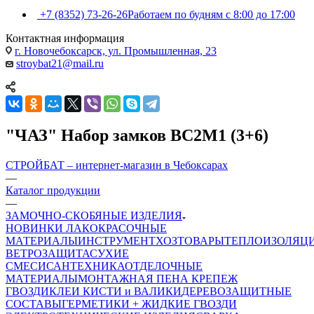
+7 (8352) 73-26-26
Работаем по будням с 8:00 до 17:00
Контактная информация
г. Новочебоксарск, ул. Промышленная, 23
stroybat21@mail.ru
"ЧАЗ" Набор замков ВС2М1 (3+6)
СТРОЙБАТ – интернет-магазин в Чебоксарах
—
Каталог продукции
—
ЗАМОЧНО-СКОБЯНЫЕ ИЗДЕЛИЯ
НОВИНКИ
ЛАКОКРАСОЧНЫЕ
МАТЕРИАЛЫ
ИНСТРУМЕНТ
ХОЗТОВАРЫ
ТЕПЛОИЗОЛЯЦ
ВЕТРОЗАЩИТА
СУХИЕ
СМЕСИ
САНТЕХНИКА
ОТДЕЛОЧНЫЕ
МАТЕРИАЛЫ
МОНТАЖНАЯ ПЕНА
КРЕПЕЖ
ГВОЗДИ
КЛЕИ
КИСТИ и ВАЛИКИ
ДЕРЕВОЗАЩИТНЫЕ
СОСТАВЫ
ГЕРМЕТИКИ + ЖИДКИЕ ГВОЗДИ