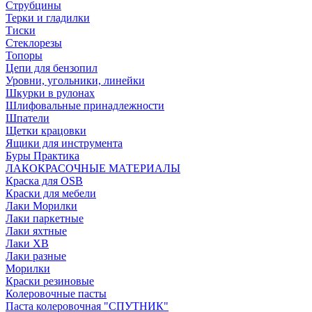
Струбцины
Терки и гладилки
Тиски
Стеклорезы
Топоры
Цепи для бензопил
Уровни, угольники, линейки
Шкурки в рулонах
Шлифовальные принадлежности
Шпатели
Щетки крацовки
Ящики для инструмента
Буры Практика
ЛАКОКРАСОЧНЫЕ МАТЕРИАЛЫ
Краска для OSB
Краски для мебели
Лаки Морилки
Лаки паркетные
Лаки яхтные
Лаки ХВ
Лаки разные
Морилки
Краски резиновые
Колеровочные пасты
Паста колеровочная "СПУТНИК"