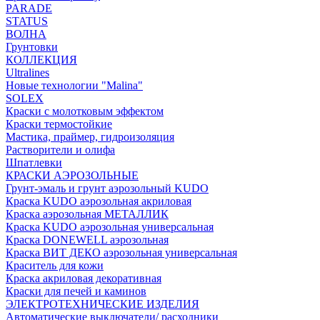
PARADE
STATUS
ВОЛНА
Грунтовки
КОЛЛЕКЦИЯ
Ultralines
Новые технологии "Malina"
SOLEX
Краски с молотковым эффектом
Краски термостойкие
Мастика, праймер, гидроизоляция
Растворители и олифа
Шпатлевки
КРАСКИ АЭРОЗОЛЬНЫЕ
Грунт-эмаль и грунт аэрозольный KUDO
Краска KUDO аэрозольная акриловая
Краска аэрозольная МЕТАЛЛИК
Краска KUDO аэрозольная универсальная
Краска DONEWELL аэрозольная
Краска ВИТ ДЕКО аэрозольная универсальная
Краситель для кожи
Краска акриловая декоративная
Краски для печей и каминов
ЭЛЕКТРОТЕХНИЧЕСКИЕ ИЗДЕЛИЯ
Автоматические выключатели/ расходники