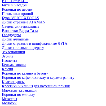
ИНСТРУМЕНТ
Биты и насадки
Коронки по дереву
Паяльники припой
Буры VERTEXTOOLS
Диски отрезные ATAMAN
Сверла универсальные
Ванночки Ведра Тазы
Гвоздодеры
Диски алмазные
Диски отрезные и шлифовальные ЛУГА
Диски пильные по дереву
Заклёпочники
Зубила
Изолента
Кельмы ковши
Ключи
Коронки по камню и бетону
Коронки по кафелю,стеклу и керамограниту
Краскопульты
Крестики и клинья для кафельной плитки
Маркеры- карандаши
Коронки по металлу
Миксеры
Молотки