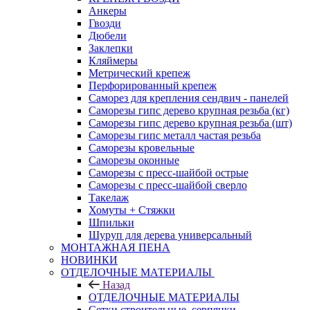
Анкеры
Гвозди
Дюбели
Заклепки
Кляймеры
Метрический крепеж
Перфорированный крепеж
Саморез для крепления сендвич - панелей
Саморезы гипс дерево крупная резьба (кг)
Саморезы гипс дерево крупная резьба (шт)
Саморезы гипс металл частая резьба
Саморезы кровельные
Саморезы оконные
Саморезы с пресс-шайбой острые
Саморезы с пресс-шайбой сверло
Такелаж
Хомуты + Стяжки
Шпильки
Шуруп для дерева универсальный
МОНТАЖНАЯ ПЕНА
НОВИНКИ
ОТДЕЛОЧНЫЕ МАТЕРИАЛЫ
Назад
ОТДЕЛОЧНЫЕ МАТЕРИАЛЫ
Сетки строительные, серпянки