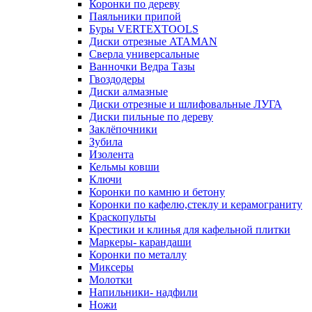
Коронки по дереву
Паяльники припой
Буры VERTEXTOOLS
Диски отрезные ATAMAN
Сверла универсальные
Ванночки Ведра Тазы
Гвоздодеры
Диски алмазные
Диски отрезные и шлифовальные ЛУГА
Диски пильные по дереву
Заклёпочники
Зубила
Изолента
Кельмы ковши
Ключи
Коронки по камню и бетону
Коронки по кафелю,стеклу и керамограниту
Краскопульты
Крестики и клинья для кафельной плитки
Маркеры- карандаши
Коронки по металлу
Миксеры
Молотки
Напильники- надфили
Ножи