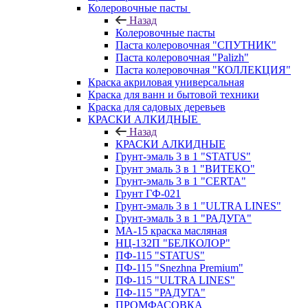
Колеровочные пасты
Назад
Колеровочные пасты
Паста колеровочная "СПУТНИК"
Паста колеровочная "Palizh"
Паста колеровочная "КОЛЛЕКЦИЯ"
Краска акриловая универсальная
Краска для ванн и бытовой техники
Краска для садовых деревьев
КРАСКИ АЛКИДНЫЕ
Назад
КРАСКИ АЛКИДНЫЕ
Грунт-эмаль 3 в 1 "STATUS"
Грунт эмаль 3 в 1 "ВИТЕКО"
Грунт-эмаль 3 в 1 "CERTA"
Грунт ГФ-021
Грунт-эмаль 3 в 1 "ULTRA LINES"
Грунт-эмаль 3 в 1 "РАДУГА"
МА-15 краска масляная
НЦ-132П "БЕЛКОЛОР"
ПФ-115 "STATUS"
ПФ-115 "Snezhna Premium"
ПФ-115 "ULTRA LINES"
ПФ-115 "РАДУГА"
ПРОМФАСОВКА