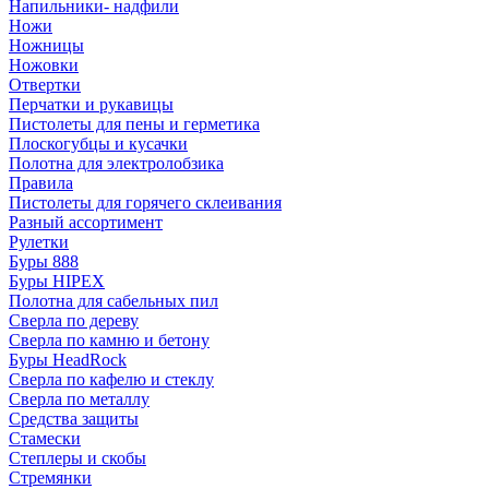
Напильники- надфили
Ножи
Ножницы
Ножовки
Отвертки
Перчатки и рукавицы
Пистолеты для пены и герметика
Плоскогубцы и кусачки
Полотна для электролобзика
Правила
Пистолеты для горячего склеивания
Разный ассортимент
Рулетки
Буры 888
Буры HIPEX
Полотна для сабельных пил
Сверла по дереву
Сверла по камню и бетону
Буры HeadRock
Сверла по кафелю и стеклу
Сверла по металлу
Средства защиты
Стамески
Степлеры и скобы
Стремянки