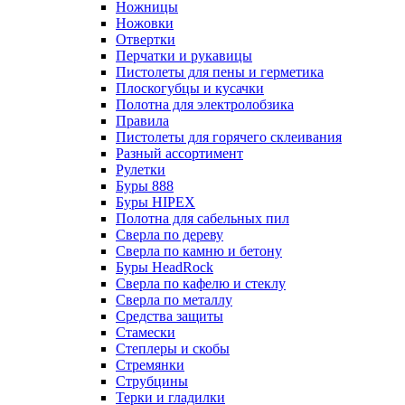
Ножницы
Ножовки
Отвертки
Перчатки и рукавицы
Пистолеты для пены и герметика
Плоскогубцы и кусачки
Полотна для электролобзика
Правила
Пистолеты для горячего склеивания
Разный ассортимент
Рулетки
Буры 888
Буры HIPEX
Полотна для сабельных пил
Сверла по дереву
Сверла по камню и бетону
Буры HeadRock
Сверла по кафелю и стеклу
Сверла по металлу
Средства защиты
Стамески
Степлеры и скобы
Стремянки
Струбцины
Терки и гладилки