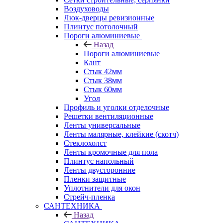
Воздуховоды
Люк-дверцы ревизионные
Плинтус потолочный
Пороги алюминиевые
Назад
Пороги алюминиевые
Кант
Стык 42мм
Стык 38мм
Стык 60мм
Угол
Профиль и уголки отделочные
Решетки вентиляционные
Ленты универсальные
Ленты малярные, клейкие (скотч)
Стеклохолст
Ленты кромочные для пола
Плинтус напольный
Ленты двусторонние
Пленки защитные
Уплотнители для окон
Стрейч-пленка
САНТЕХНИКА
Назад