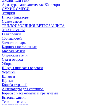
Экраны для ванн
Арматура сантехническая Юникорн
СУХИЕ СМЕСИ
Затирки
Пластификаторы
Сухие смеси
ТЕПЛОИЗОЛЯЦИЯ ВЕТРОЗАЩИТА
ХОЗТОВАРЫ
Газ/горелки
100 мелочей
Зимние товары
Карнизы потолочные
Масла/Смазки
Опрыскиватели
Сад и огород
Уборка
Шнуры шпагаты веревки
Черенки
Шланги
Щетки
Борьба с травой
Активаторы для септиков
Борьба с насекомыми и грызунами
Бытовая химия
Теплоноситель