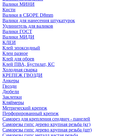
Валики МИНИ
Кисти
Валики в СБОРЕ D8mm
Валики для нанесения штукатурок
Удлинитель для валиков
Валики ГОСТ
Валики МИДИ
КЛЕИ
Клей эпоксидный
Клеи разное
Клей для обоев
Клей ПВА, Бустилат, КС
Холодная сварка
КРЕПЕЖ ГВОЗДИ
Анкеры
Гвозди
Дюбели
Заклепки
Кляймеры
Метрический крепеж
Перфорированный крепеж
Саморез для крепления сендвич - панелей
Саморезы гипс дерево крупная резьба (кг)
Саморезы гипс дерево крупная резьба (шт)
Саморезы гипс металл частая резьба