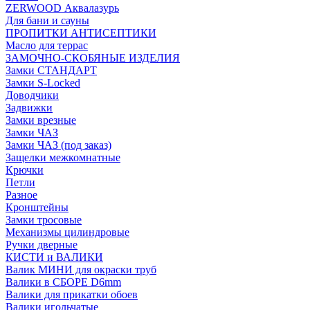
ZERWOOD Аквалазурь
Для бани и сауны
ПРОПИТКИ АНТИСЕПТИКИ
Масло для террас
ЗАМОЧНО-СКОБЯНЫЕ ИЗДЕЛИЯ
Замки СТАНДАРТ
Замки S-Locked
Доводчики
Задвижки
Замки врезные
Замки ЧАЗ
Замки ЧАЗ (под заказ)
Защелки межкомнатные
Крючки
Петли
Разное
Кронштейны
Замки тросовые
Механизмы цилиндровые
Ручки дверные
КИСТИ и ВАЛИКИ
Валик МИНИ для окраски труб
Валики в СБОРЕ D6mm
Валики для прикатки обоев
Валики игольчатые