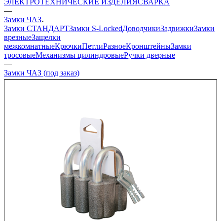
ЭЛЕКТРОТЕХНИЧЕСКИЕ ИЗДЕЛИЯ
СВАРКА
—
Замки ЧАЗ
Замки СТАНДАРТ
Замки S-Locked
Доводчики
Задвижки
Замки
врезные
Защелки
межкомнатные
Крючки
Петли
Разное
Кронштейны
Замки
тросовые
Механизмы цилиндровые
Ручки дверные
—
Замки ЧАЗ (под заказ)