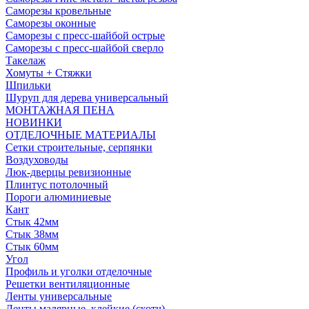
Саморезы кровельные
Саморезы оконные
Саморезы с пресс-шайбой острые
Саморезы с пресс-шайбой сверло
Такелаж
Хомуты + Стяжки
Шпильки
Шуруп для дерева универсальный
МОНТАЖНАЯ ПЕНА
НОВИНКИ
ОТДЕЛОЧНЫЕ МАТЕРИАЛЫ
Сетки строительные, серпянки
Воздуховоды
Люк-дверцы ревизионные
Плинтус потолочный
Пороги алюминиевые
Кант
Стык 42мм
Стык 38мм
Стык 60мм
Угол
Профиль и уголки отделочные
Решетки вентиляционные
Ленты универсальные
Ленты малярные, клейкие (скотч)