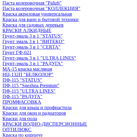
Паста колеровочная "Palizh"
Паста колеровочная "КОЛЛЕКЦИЯ"
Краска акриловая универсальная
Краска для ванн и бытовой техники
Краска для садовых деревьев
КРАСКИ АЛКИДНЫЕ
Грунт-эмаль 3 в 1 "STATUS"
Грунт эмаль 3 в 1 "ВИТЕКО"
Грунт-эмаль 3 в 1 "CERTA"
Грунт ГФ-021
Грунт-эмаль 3 в 1 "ULTRA LINES"
Грунт-эмаль 3 в 1 "РАДУГА"
МА-15 краска масляная
НЦ-132П "БЕЛКОЛОР"
ПФ-115 "STATUS"
ПФ-115 "Snezhna Premium"
ПФ-115 "ULTRA LINES"
ПФ-115 "РАДУГА"
ПРОМФАСОВКА
Краски для крыш и профнастила
Краски для окон и радиаторов
Краски для пола
КРАСКИ ВОДНО-ДИСПЕРСИОННЫЕ
ОПТИЛЮКС
Краска по кирпичу