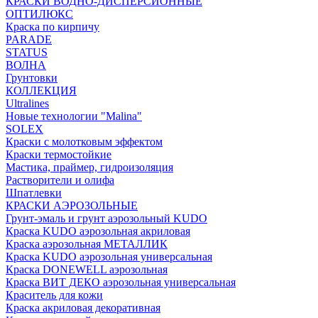
КРАСКИ ВОДНО-ДИСПЕРСИОННЫЕ
ОПТИЛЮКС
Краска по кирпичу
PARADE
STATUS
ВОЛНА
Грунтовки
КОЛЛЕКЦИЯ
Ultralines
Новые технологии "Malina"
SOLEX
Краски с молотковым эффектом
Краски термостойкие
Мастика, праймер, гидроизоляция
Растворители и олифа
Шпатлевки
КРАСКИ АЭРОЗОЛЬНЫЕ
Грунт-эмаль и грунт аэрозольный KUDO
Краска KUDO аэрозольная акриловая
Краска аэрозольная МЕТАЛЛИК
Краска KUDO аэрозольная универсальная
Краска DONEWELL аэрозольная
Краска ВИТ ДЕКО аэрозольная универсальная
Краситель для кожи
Краска акриловая декоративная