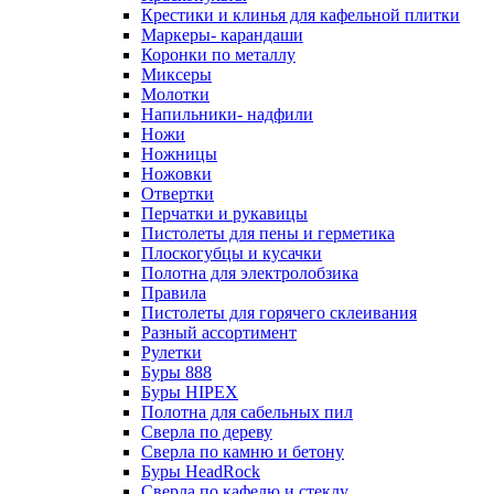
Крестики и клинья для кафельной плитки
Маркеры- карандаши
Коронки по металлу
Миксеры
Молотки
Напильники- надфили
Ножи
Ножницы
Ножовки
Отвертки
Перчатки и рукавицы
Пистолеты для пены и герметика
Плоскогубцы и кусачки
Полотна для электролобзика
Правила
Пистолеты для горячего склеивания
Разный ассортимент
Рулетки
Буры 888
Буры HIPEX
Полотна для сабельных пил
Сверла по дереву
Сверла по камню и бетону
Буры HeadRock
Сверла по кафелю и стеклу