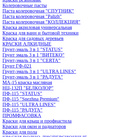
Колеровочные пасты
Паста колеровочная "СПУТНИК"
Паста колеровочная "Palizh"
Паста колеровочная "КОЛЛЕКЦИЯ"
Краска акриловая универсальная
Краска для ванн и бытовой техники
Краска для садовых деревьев
КРАСКИ АЛКИДНЫЕ
Грунт-эмаль 3 в 1 "STATUS"
Грунт эмаль 3 в 1 "ВИТЕКО"
Грунт-эмаль 3 в 1 "CERTA"
Грунт ГФ-021
Грунт-эмаль 3 в 1 "ULTRA LINES"
Грунт-эмаль 3 в 1 "РАДУГА"
МА-15 краска масляная
НЦ-132П "БЕЛКОЛОР"
ПФ-115 "STATUS"
ПФ-115 "Snezhna Premium"
ПФ-115 "ULTRA LINES"
ПФ-115 "РАДУГА"
ПРОМФАСОВКА
Краски для крыш и профнастила
Краски для окон и радиаторов
Краски для пола