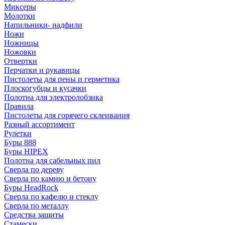
Миксеры
Молотки
Напильники- надфили
Ножи
Ножницы
Ножовки
Отвертки
Перчатки и рукавицы
Пистолеты для пены и герметика
Плоскогубцы и кусачки
Полотна для электролобзика
Правила
Пистолеты для горячего склеивания
Разный ассортимент
Рулетки
Буры 888
Буры HIPEX
Полотна для сабельных пил
Сверла по дереву
Сверла по камню и бетону
Буры HeadRock
Сверла по кафелю и стеклу
Сверла по металлу
Средства защиты
Стамески