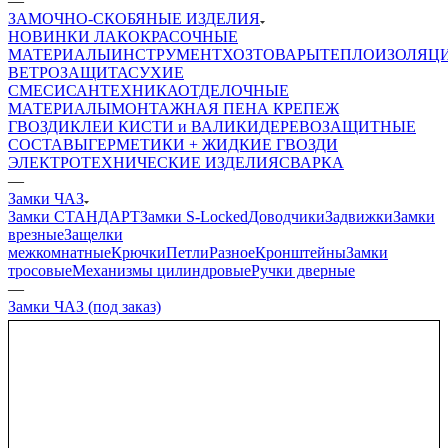
—
ЗАМОЧНО-СКОБЯНЫЕ ИЗДЕЛИЯ
НОВИНКИ
ЛАКОКРАСОЧНЫЕ
МАТЕРИАЛЫ
ИНСТРУМЕНТ
ХОЗТОВАРЫ
ТЕПЛОИЗОЛЯЦ
ВЕТРОЗАЩИТА
СУХИЕ
СМЕСИ
САНТЕХНИКА
ОТДЕЛОЧНЫЕ
МАТЕРИАЛЫ
МОНТАЖНАЯ ПЕНА
КРЕПЕЖ
ГВОЗДИ
КЛЕИ
КИСТИ и ВАЛИКИ
ДЕРЕВОЗАЩИТНЫЕ
СОСТАВЫ
ГЕРМЕТИКИ + ЖИДКИЕ ГВОЗДИ
ЭЛЕКТРОТЕХНИЧЕСКИЕ ИЗДЕЛИЯ
СВАРКА
—
Замки ЧАЗ
Замки СТАНДАРТ
Замки S-Locked
Доводчики
Задвижки
Замки
врезные
Защелки
межкомнатные
Крючки
Петли
Разное
Кронштейны
Замки
тросовые
Механизмы цилиндровые
Ручки дверные
—
Замки ЧАЗ (под заказ)