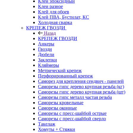
Клей эпоксидный
Клеи разное
Клей для обоев
Клей ПВА, Бустилат, КС
Холодная сварка
КРЕПЕЖ ГВОЗДИ
Назад
КРЕПЕЖ ГВОЗДИ
Анкеры
Гвозди
Дюбели
Заклепки
Кляймеры
Метрический крепеж
Перфорированный крепеж
Саморез для крепления сендвич - панелей
Саморезы гипс дерево крупная резьба (кг)
Саморезы гипс дерево крупная резьба (шт)
Саморезы гипс металл частая резьба
Саморезы кровельные
Саморезы оконные
Саморезы с пресс-шайбой острые
Саморезы с пресс-шайбой сверло
Такелаж
Хомуты + Стяжки