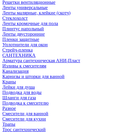
Решетки вентиляционные
Ленты универсальные
Ленты малярные, клейкие (скотч)
Стеклохолст
Ленты кромочные для пола
Плинтус напольный
Ленты двусторонние
Пленки защитные
Уплотнители для окон
Стрейч-пленка
САНТЕХНИКА
Арматура сантехническая АНИ-Пласт
Изливы к смесителям
Канализация
Карнизы и шторки для ванной
Краны
Лейки для душа
Подводка для воды
Шланги для газа
Подводка к смесителю
Разное
Смесители для ванной
Смесители для кухни
Трапы
Трос сантехнический