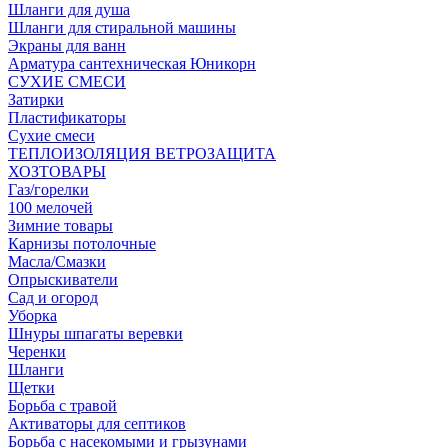
Шланги для душа
Шланги для стиральной машины
Экраны для ванн
Арматура сантехническая Юникорн
СУХИЕ СМЕСИ
Затирки
Пластификаторы
Сухие смеси
ТЕПЛОИЗОЛЯЦИЯ ВЕТРОЗАЩИТА
ХОЗТОВАРЫ
Газ/горелки
100 мелочей
Зимние товары
Карнизы потолочные
Масла/Смазки
Опрыскиватели
Сад и огород
Уборка
Шнуры шпагаты веревки
Черенки
Шланги
Щетки
Борьба с травой
Активаторы для септиков
Борьба с насекомыми и грызунами