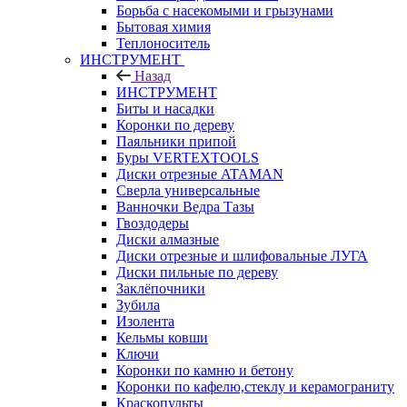
Борьба с насекомыми и грызунами
Бытовая химия
Теплоноситель
ИНСТРУМЕНТ
Назад
ИНСТРУМЕНТ
Биты и насадки
Коронки по дереву
Паяльники припой
Буры VERTEXTOOLS
Диски отрезные ATAMAN
Сверла универсальные
Ванночки Ведра Тазы
Гвоздодеры
Диски алмазные
Диски отрезные и шлифовальные ЛУГА
Диски пильные по дереву
Заклёпочники
Зубила
Изолента
Кельмы ковши
Ключи
Коронки по камню и бетону
Коронки по кафелю,стеклу и керамограниту
Краскопульты