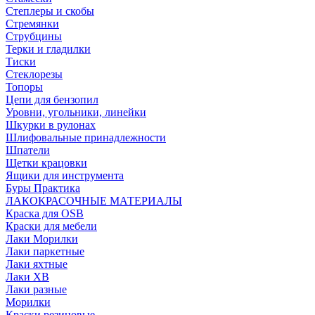
Степлеры и скобы
Стремянки
Струбцины
Терки и гладилки
Тиски
Стеклорезы
Топоры
Цепи для бензопил
Уровни, угольники, линейки
Шкурки в рулонах
Шлифовальные принадлежности
Шпатели
Щетки крацовки
Ящики для инструмента
Буры Практика
ЛАКОКРАСОЧНЫЕ МАТЕРИАЛЫ
Краска для OSB
Краски для мебели
Лаки Морилки
Лаки паркетные
Лаки яхтные
Лаки ХВ
Лаки разные
Морилки
Краски резиновые