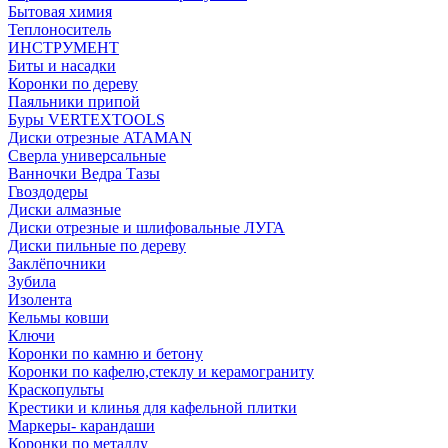
Бытовая химия
Теплоноситель
ИНСТРУМЕНТ
Биты и насадки
Коронки по дереву
Паяльники припой
Буры VERTEXTOOLS
Диски отрезные ATAMAN
Сверла универсальные
Ванночки Ведра Тазы
Гвоздодеры
Диски алмазные
Диски отрезные и шлифовальные ЛУГА
Диски пильные по дереву
Заклёпочники
Зубила
Изолента
Кельмы ковши
Ключи
Коронки по камню и бетону
Коронки по кафелю,стеклу и керамограниту
Краскопульты
Крестики и клинья для кафельной плитки
Маркеры- карандаши
Коронки по металлу