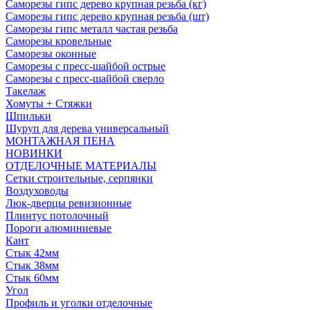
Саморезы гипс дерево крупная резьба (кг)
Саморезы гипс дерево крупная резьба (шт)
Саморезы гипс металл частая резьба
Саморезы кровельные
Саморезы оконные
Саморезы с пресс-шайбой острые
Саморезы с пресс-шайбой сверло
Такелаж
Хомуты + Стяжки
Шпильки
Шуруп для дерева универсальный
МОНТАЖНАЯ ПЕНА
НОВИНКИ
ОТДЕЛОЧНЫЕ МАТЕРИАЛЫ
Сетки строительные, серпянки
Воздуховоды
Люк-дверцы ревизионные
Плинтус потолочный
Пороги алюминиевые
Кант
Стык 42мм
Стык 38мм
Стык 60мм
Угол
Профиль и уголки отделочные