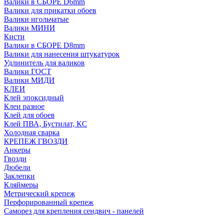
Валики в СБОРЕ D6mm
Валики для прикатки обоев
Валики игольчатые
Валики МИНИ
Кисти
Валики в СБОРЕ D8mm
Валики для нанесения штукатурок
Удлинитель для валиков
Валики ГОСТ
Валики МИДИ
КЛЕИ
Клей эпоксидный
Клеи разное
Клей для обоев
Клей ПВА, Бустилат, КС
Холодная сварка
КРЕПЕЖ ГВОЗДИ
Анкеры
Гвозди
Дюбели
Заклепки
Кляймеры
Метрический крепеж
Перфорированный крепеж
Саморез для крепления сендвич - панелей