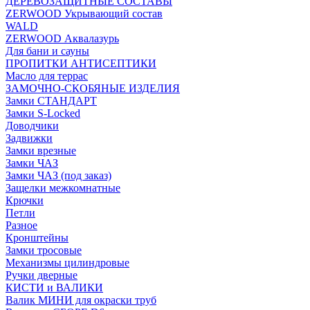
ДЕРЕВОЗАЩИТНЫЕ СОСТАВЫ
ZERWOOD Укрывающий состав
WALD
ZERWOOD Аквалазурь
Для бани и сауны
ПРОПИТКИ АНТИСЕПТИКИ
Масло для террас
ЗАМОЧНО-СКОБЯНЫЕ ИЗДЕЛИЯ
Замки СТАНДАРТ
Замки S-Locked
Доводчики
Задвижки
Замки врезные
Замки ЧАЗ
Замки ЧАЗ (под заказ)
Защелки межкомнатные
Крючки
Петли
Разное
Кронштейны
Замки тросовые
Механизмы цилиндровые
Ручки дверные
КИСТИ и ВАЛИКИ
Валик МИНИ для окраски труб