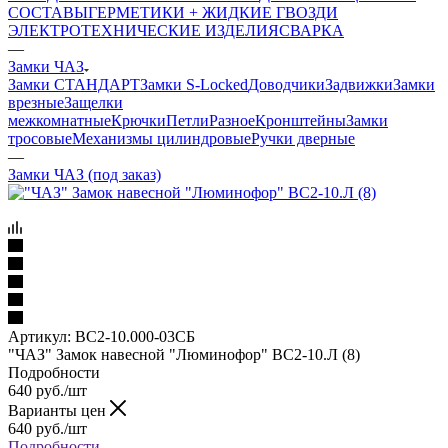
СОСТАВЫ
ГЕРМЕТИКИ + ЖИДКИЕ ГВОЗДИ
ЭЛЕКТРОТЕХНИЧЕСКИЕ ИЗДЕЛИЯ
СВАРКА
—
Замки ЧАЗ
Замки СТАНДАРТ
Замки S-Locked
Доводчики
Задвижки
Замки
врезные
Защелки
межкомнатные
Крючки
Петли
Разное
Кронштейны
Замки
тросовые
Механизмы цилиндровые
Ручки дверные
—
Замки ЧАЗ (под заказ)
Артикул:
ВС2-10.000-03СБ
"ЧАЗ" Замок навесной "Люминофор" ВС2-10.Л (8)
Подробности
640
руб.
/шт
Варианты цен
640
руб.
/шт
Подробности