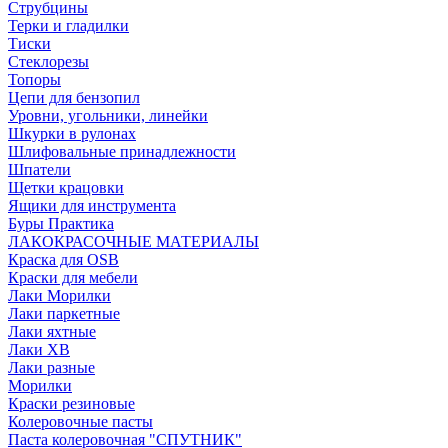
Струбцины
Терки и гладилки
Тиски
Стеклорезы
Топоры
Цепи для бензопил
Уровни, угольники, линейки
Шкурки в рулонах
Шлифовальные принадлежности
Шпатели
Щетки крацовки
Ящики для инструмента
Буры Практика
ЛАКОКРАСОЧНЫЕ МАТЕРИАЛЫ
Краска для OSB
Краски для мебели
Лаки Морилки
Лаки паркетные
Лаки яхтные
Лаки ХВ
Лаки разные
Морилки
Краски резиновые
Колеровочные пасты
Паста колеровочная "СПУТНИК"