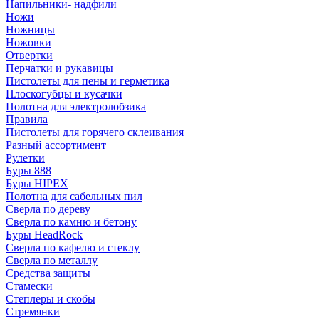
Напильники- надфили
Ножи
Ножницы
Ножовки
Отвертки
Перчатки и рукавицы
Пистолеты для пены и герметика
Плоскогубцы и кусачки
Полотна для электролобзика
Правила
Пистолеты для горячего склеивания
Разный ассортимент
Рулетки
Буры 888
Буры HIPEX
Полотна для сабельных пил
Сверла по дереву
Сверла по камню и бетону
Буры HeadRock
Сверла по кафелю и стеклу
Сверла по металлу
Средства защиты
Стамески
Степлеры и скобы
Стремянки