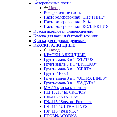
Колеровочные пасты
Назад
Колеровочные пасты
Паста колеровочная "СПУТНИК"
Паста колеровочная "Palizh"
Паста колеровочная "КОЛЛЕКЦИЯ"
Краска акриловая универсальная
Краска для ванн и бытовой техники
Краска для садовых деревьев
КРАСКИ АЛКИДНЫЕ
Назад
КРАСКИ АЛКИДНЫЕ
Грунт-эмаль 3 в 1 "STATUS"
Грунт эмаль 3 в 1 "ВИТЕКО"
Грунт-эмаль 3 в 1 "CERTA"
Грунт ГФ-021
Грунт-эмаль 3 в 1 "ULTRA LINES"
Грунт-эмаль 3 в 1 "РАДУГА"
МА-15 краска масляная
НЦ-132П "БЕЛКОЛОР"
ПФ-115 "STATUS"
ПФ-115 "Snezhna Premium"
ПФ-115 "ULTRA LINES"
ПФ-115 "РАДУГА"
ПРОМФАСОВКА