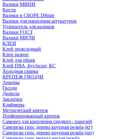
Валики МИНИ
Кисти
Валики в СБОРЕ D8mm
Валики для нанесения штукатурок
Удлинитель для валиков
Валики ГОСТ
Валики МИДИ
КЛЕИ
Клей эпоксидный
Клеи разное
Клей для обоев
Клей ПВА, Бустилат, КС
Холодная сварка
КРЕПЕЖ ГВОЗДИ
Анкеры
Гвозди
Дюбели
Заклепки
Кляймеры
Метрический крепеж
Перфорированный крепеж
Саморез для крепления сендвич - панелей
Саморезы гипс дерево крупная резьба (кг)
Саморезы гипс дерево крупная резьба (шт)
Саморезы гипс металл частая резьба