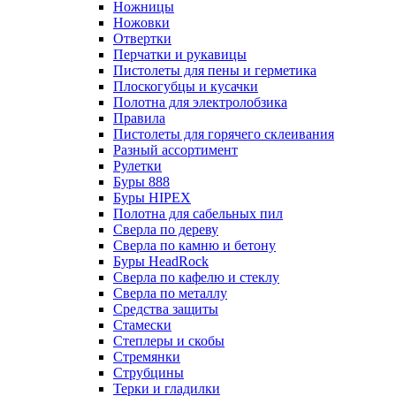
Ножницы
Ножовки
Отвертки
Перчатки и рукавицы
Пистолеты для пены и герметика
Плоскогубцы и кусачки
Полотна для электролобзика
Правила
Пистолеты для горячего склеивания
Разный ассортимент
Рулетки
Буры 888
Буры HIPEX
Полотна для сабельных пил
Сверла по дереву
Сверла по камню и бетону
Буры HeadRock
Сверла по кафелю и стеклу
Сверла по металлу
Средства защиты
Стамески
Степлеры и скобы
Стремянки
Струбцины
Терки и гладилки