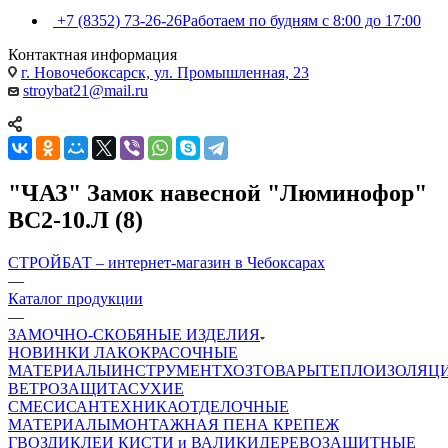
+7 (8352) 73-26-26
Работаем по будням с 8:00 до 17:00
Контактная информация
г. Новочебоксарск, ул. Промышленная, 23
stroybat21@mail.ru
"ЧАЗ" Замок навесной "Люминофор"
ВС2-10.Л (8)
СТРОЙБАТ – интернет-магазин в Чебоксарах
—
Каталог продукции
—
ЗАМОЧНО-СКОБЯНЫЕ ИЗДЕЛИЯ
НОВИНКИ
ЛАКОКРАСОЧНЫЕ
МАТЕРИАЛЫ
ИНСТРУМЕНТ
ХОЗТОВАРЫ
ТЕПЛОИЗОЛЯЦ
ВЕТРОЗАЩИТА
СУХИЕ
СМЕСИ
САНТЕХНИКА
ОТДЕЛОЧНЫЕ
МАТЕРИАЛЫ
МОНТАЖНАЯ ПЕНА
КРЕПЕЖ
ГВОЗДИ
КЛЕИ
КИСТИ и ВАЛИКИ
ДЕРЕВОЗАЩИТНЫЕ