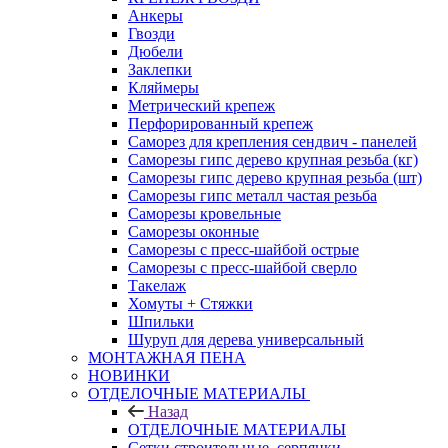
Анкеры
Гвозди
Дюбели
Заклепки
Кляймеры
Метрический крепеж
Перфорированный крепеж
Саморез для крепления сендвич - панелей
Саморезы гипс дерево крупная резьба (кг)
Саморезы гипс дерево крупная резьба (шт)
Саморезы гипс металл частая резьба
Саморезы кровельные
Саморезы оконные
Саморезы с пресс-шайбой острые
Саморезы с пресс-шайбой сверло
Такелаж
Хомуты + Стяжки
Шпильки
Шуруп для дерева универсальный
МОНТАЖНАЯ ПЕНА
НОВИНКИ
ОТДЕЛОЧНЫЕ МАТЕРИАЛЫ
Назад
ОТДЕЛОЧНЫЕ МАТЕРИАЛЫ
Сетки строительные, серпянки