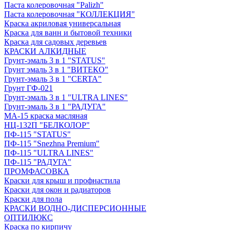
Паста колеровочная "Palizh"
Паста колеровочная "КОЛЛЕКЦИЯ"
Краска акриловая универсальная
Краска для ванн и бытовой техники
Краска для садовых деревьев
КРАСКИ АЛКИДНЫЕ
Грунт-эмаль 3 в 1 "STATUS"
Грунт эмаль 3 в 1 "ВИТЕКО"
Грунт-эмаль 3 в 1 "CERTA"
Грунт ГФ-021
Грунт-эмаль 3 в 1 "ULTRA LINES"
Грунт-эмаль 3 в 1 "РАДУГА"
МА-15 краска масляная
НЦ-132П "БЕЛКОЛОР"
ПФ-115 "STATUS"
ПФ-115 "Snezhna Premium"
ПФ-115 "ULTRA LINES"
ПФ-115 "РАДУГА"
ПРОМФАСОВКА
Краски для крыш и профнастила
Краски для окон и радиаторов
Краски для пола
КРАСКИ ВОДНО-ДИСПЕРСИОННЫЕ
ОПТИЛЮКС
Краска по кирпичу