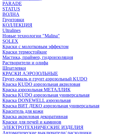
PARADE
STATUS
ВОЛНА
Грунтовки
КОЛЛЕКЦИЯ
Ultralines
Новые технологии "Malina"
SOLEX
Краски с молотковым эффектом
Краски термостойкие
Мастика, праймер, гидроизоляция
Растворители и олифа
Шпатлевки
КРАСКИ АЭРОЗОЛЬНЫЕ
Грунт-эмаль и грунт аэрозольный KUDO
Краска KUDO аэрозольная акриловая
Краска аэрозольная МЕТАЛЛИК
Краска KUDO аэрозольная универсальная
Краска DONEWELL аэрозольная
Краска ВИТ ДЕКО аэрозольная универсальная
Краситель для кожи
Краска акриловая декоративная
Краски для печей и каминов
ЭЛЕКТРОТЕХНИЧЕСКИЕ ИЗДЕЛИЯ
Автоматические выключатели/ расходники