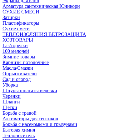
Экраны для ванн
Арматура сантехническая Юникорн
СУХИЕ СМЕСИ
Затирки
Пластификаторы
Сухие смеси
ТЕПЛОИЗОЛЯЦИЯ ВЕТРОЗАЩИТА
ХОЗТОВАРЫ
Газ/горелки
100 мелочей
Зимние товары
Карнизы потолочные
Масла/Смазки
Опрыскиватели
Сад и огород
Уборка
Шнуры шпагаты веревки
Черенки
Шланги
Щетки
Борьба с травой
Активаторы для септиков
Борьба с насекомыми и грызунами
Бытовая химия
Теплоноситель