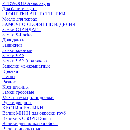
ZERWOOD Аквалазурь
Для бани и сауны
ПРОПИТКИ АНТИСЕПТИКИ
Масло для террас
ЗАМОЧНО-СКОБЯНЫЕ ИЗДЕЛИЯ
Замки СТАНДАРТ
Замки S-Locked
Доводчики
Задвижки
Замки врезные
Замки ЧАЗ
Замки ЧАЗ (под заказ)
Защелки межкомнатные
Крючки
Петли
Разное
Кронштейны
Замки тросовые
Механизмы цилиндровые
Ручки дверные
КИСТИ и ВАЛИКИ
Валик МИНИ для окраски труб
Валики в СБОРЕ D6mm
Валики для прикатки обоев
Валики игольчатые