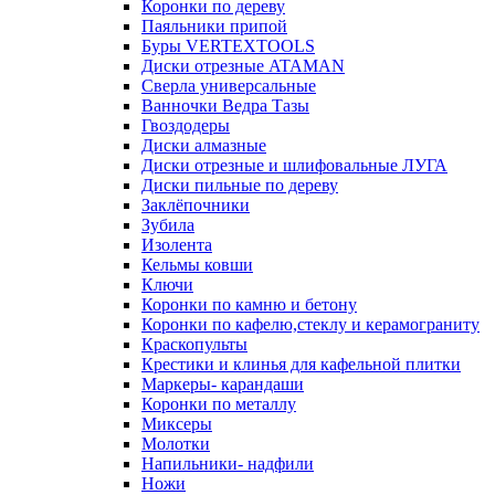
Коронки по дереву
Паяльники припой
Буры VERTEXTOOLS
Диски отрезные ATAMAN
Сверла универсальные
Ванночки Ведра Тазы
Гвоздодеры
Диски алмазные
Диски отрезные и шлифовальные ЛУГА
Диски пильные по дереву
Заклёпочники
Зубила
Изолента
Кельмы ковши
Ключи
Коронки по камню и бетону
Коронки по кафелю,стеклу и керамограниту
Краскопульты
Крестики и клинья для кафельной плитки
Маркеры- карандаши
Коронки по металлу
Миксеры
Молотки
Напильники- надфили
Ножи