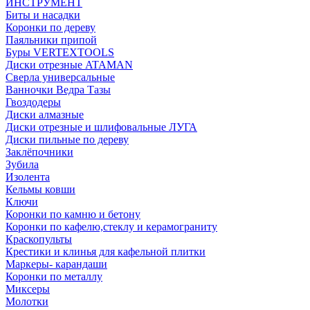
ИНСТРУМЕНТ
Биты и насадки
Коронки по дереву
Паяльники припой
Буры VERTEXTOOLS
Диски отрезные ATAMAN
Сверла универсальные
Ванночки Ведра Тазы
Гвоздодеры
Диски алмазные
Диски отрезные и шлифовальные ЛУГА
Диски пильные по дереву
Заклёпочники
Зубила
Изолента
Кельмы ковши
Ключи
Коронки по камню и бетону
Коронки по кафелю,стеклу и керамограниту
Краскопульты
Крестики и клинья для кафельной плитки
Маркеры- карандаши
Коронки по металлу
Миксеры
Молотки