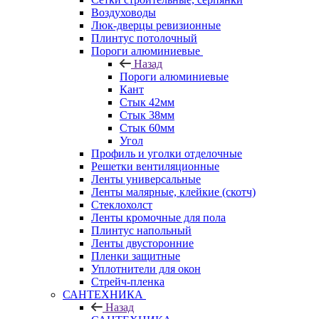
Воздуховоды
Люк-дверцы ревизионные
Плинтус потолочный
Пороги алюминиевые
Назад
Пороги алюминиевые
Кант
Стык 42мм
Стык 38мм
Стык 60мм
Угол
Профиль и уголки отделочные
Решетки вентиляционные
Ленты универсальные
Ленты малярные, клейкие (скотч)
Стеклохолст
Ленты кромочные для пола
Плинтус напольный
Ленты двусторонние
Пленки защитные
Уплотнители для окон
Стрейч-пленка
САНТЕХНИКА
Назад