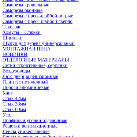
Саморезы кровельные
Саморезы оконные
Саморезы с пресс-шайбой острые
Саморезы с пресс-шайбой сверло
Такелаж
Хомуты + Стяжки
Шпильки
Шуруп для дерева универсальный
МОНТАЖНАЯ ПЕНА
НОВИНКИ
ОТДЕЛОЧНЫЕ МАТЕРИАЛЫ
Сетки строительные, серпянки
Воздуховоды
Люк-дверцы ревизионные
Плинтус потолочный
Пороги алюминиевые
Кант
Стык 42мм
Стык 38мм
Стык 60мм
Угол
Профиль и уголки отделочные
Решетки вентиляционные
Ленты универсальные
Ленты малярные, клейкие (скотч)