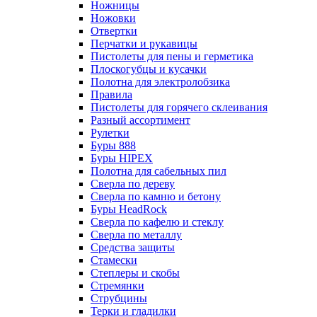
Ножницы
Ножовки
Отвертки
Перчатки и рукавицы
Пистолеты для пены и герметика
Плоскогубцы и кусачки
Полотна для электролобзика
Правила
Пистолеты для горячего склеивания
Разный ассортимент
Рулетки
Буры 888
Буры HIPEX
Полотна для сабельных пил
Сверла по дереву
Сверла по камню и бетону
Буры HeadRock
Сверла по кафелю и стеклу
Сверла по металлу
Средства защиты
Стамески
Степлеры и скобы
Стремянки
Струбцины
Терки и гладилки