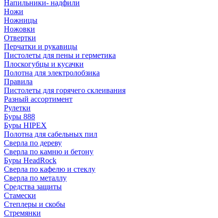
Напильники- надфили
Ножи
Ножницы
Ножовки
Отвертки
Перчатки и рукавицы
Пистолеты для пены и герметика
Плоскогубцы и кусачки
Полотна для электролобзика
Правила
Пистолеты для горячего склеивания
Разный ассортимент
Рулетки
Буры 888
Буры HIPEX
Полотна для сабельных пил
Сверла по дереву
Сверла по камню и бетону
Буры HeadRock
Сверла по кафелю и стеклу
Сверла по металлу
Средства защиты
Стамески
Степлеры и скобы
Стремянки