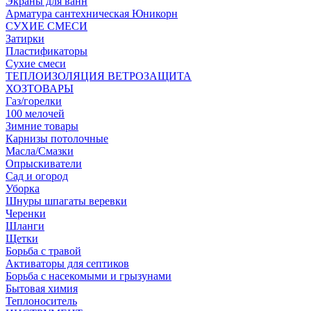
Экраны для ванн
Арматура сантехническая Юникорн
СУХИЕ СМЕСИ
Затирки
Пластификаторы
Сухие смеси
ТЕПЛОИЗОЛЯЦИЯ ВЕТРОЗАЩИТА
ХОЗТОВАРЫ
Газ/горелки
100 мелочей
Зимние товары
Карнизы потолочные
Масла/Смазки
Опрыскиватели
Сад и огород
Уборка
Шнуры шпагаты веревки
Черенки
Шланги
Щетки
Борьба с травой
Активаторы для септиков
Борьба с насекомыми и грызунами
Бытовая химия
Теплоноситель