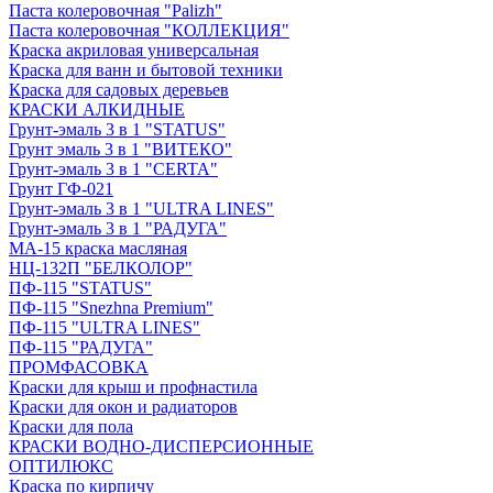
Паста колеровочная "Palizh"
Паста колеровочная "КОЛЛЕКЦИЯ"
Краска акриловая универсальная
Краска для ванн и бытовой техники
Краска для садовых деревьев
КРАСКИ АЛКИДНЫЕ
Грунт-эмаль 3 в 1 "STATUS"
Грунт эмаль 3 в 1 "ВИТЕКО"
Грунт-эмаль 3 в 1 "CERTA"
Грунт ГФ-021
Грунт-эмаль 3 в 1 "ULTRA LINES"
Грунт-эмаль 3 в 1 "РАДУГА"
МА-15 краска масляная
НЦ-132П "БЕЛКОЛОР"
ПФ-115 "STATUS"
ПФ-115 "Snezhna Premium"
ПФ-115 "ULTRA LINES"
ПФ-115 "РАДУГА"
ПРОМФАСОВКА
Краски для крыш и профнастила
Краски для окон и радиаторов
Краски для пола
КРАСКИ ВОДНО-ДИСПЕРСИОННЫЕ
ОПТИЛЮКС
Краска по кирпичу