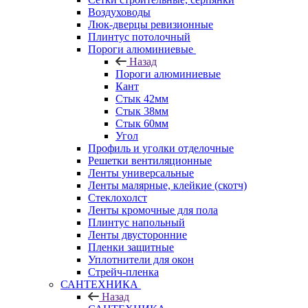
Воздуховоды
Люк-дверцы ревизионные
Плинтус потолочный
Пороги алюминиевые
Назад
Пороги алюминиевые
Кант
Стык 42мм
Стык 38мм
Стык 60мм
Угол
Профиль и уголки отделочные
Решетки вентиляционные
Ленты универсальные
Ленты малярные, клейкие (скотч)
Стеклохолст
Ленты кромочные для пола
Плинтус напольный
Ленты двусторонние
Пленки защитные
Уплотнители для окон
Стрейч-пленка
САНТЕХНИКА
Назад