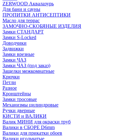
ZERWOOD Аквалазурь
Для бани и сауны
ПРОПИТКИ АНТИСЕПТИКИ
Масло для террас
ЗАМОЧНО-СКОБЯНЫЕ ИЗДЕЛИЯ
Замки СТАНДАРТ
Замки S-Locked
Доводчики
Задвижки
Замки врезные
Замки ЧАЗ
Замки ЧАЗ (под заказ)
Защелки межкомнатные
Крючки
Петли
Разное
Кронштейны
Замки тросовые
Механизмы цилиндровые
Ручки дверные
КИСТИ и ВАЛИКИ
Валик МИНИ для окраски труб
Валики в СБОРЕ D6mm
Валики для прикатки обоев
Валики игольчатые