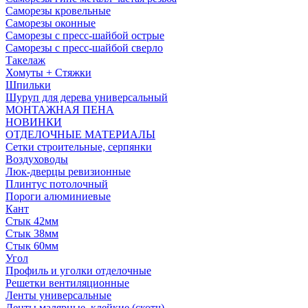
Саморезы кровельные
Саморезы оконные
Саморезы с пресс-шайбой острые
Саморезы с пресс-шайбой сверло
Такелаж
Хомуты + Стяжки
Шпильки
Шуруп для дерева универсальный
МОНТАЖНАЯ ПЕНА
НОВИНКИ
ОТДЕЛОЧНЫЕ МАТЕРИАЛЫ
Сетки строительные, серпянки
Воздуховоды
Люк-дверцы ревизионные
Плинтус потолочный
Пороги алюминиевые
Кант
Стык 42мм
Стык 38мм
Стык 60мм
Угол
Профиль и уголки отделочные
Решетки вентиляционные
Ленты универсальные
Ленты малярные, клейкие (скотч)