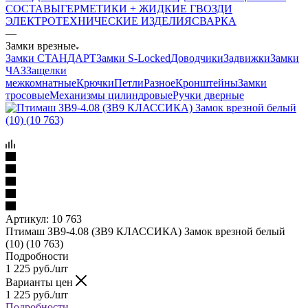
СОСТАВЫ
ГЕРМЕТИКИ + ЖИДКИЕ ГВОЗДИ
ЭЛЕКТРОТЕХНИЧЕСКИЕ ИЗДЕЛИЯ
СВАРКА
—
Замки врезные
Замки СТАНДАРТ
Замки S-Locked
Доводчики
Задвижки
Замки
ЧАЗ
Защелки
межкомнатные
Крючки
Петли
Разное
Кронштейны
Замки
тросовые
Механизмы цилиндровые
Ручки дверные
Артикул:
10 763
Птимаш ЗВ9-4.08 (ЗВ9 КЛАССИКА) Замок врезной белый
(10) (10 763)
Подробности
1 225
руб.
/шт
Варианты цен
1 225
руб.
/шт
Подробности