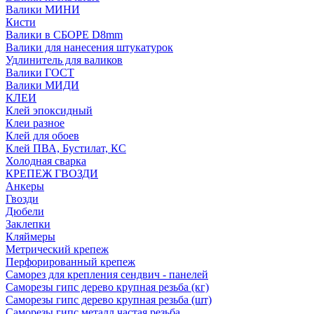
Валики МИНИ
Кисти
Валики в СБОРЕ D8mm
Валики для нанесения штукатурок
Удлинитель для валиков
Валики ГОСТ
Валики МИДИ
КЛЕИ
Клей эпоксидный
Клеи разное
Клей для обоев
Клей ПВА, Бустилат, КС
Холодная сварка
КРЕПЕЖ ГВОЗДИ
Анкеры
Гвозди
Дюбели
Заклепки
Кляймеры
Метрический крепеж
Перфорированный крепеж
Саморез для крепления сендвич - панелей
Саморезы гипс дерево крупная резьба (кг)
Саморезы гипс дерево крупная резьба (шт)
Саморезы гипс металл частая резьба