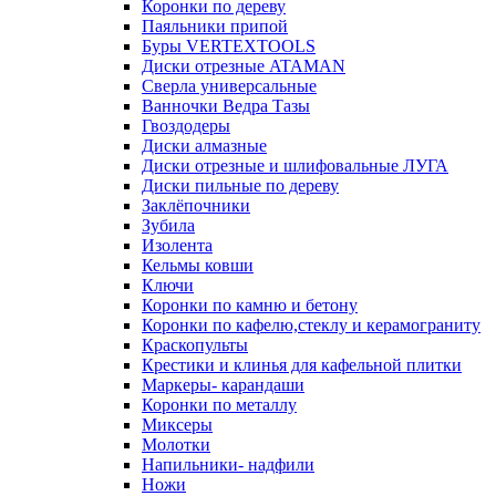
Коронки по дереву
Паяльники припой
Буры VERTEXTOOLS
Диски отрезные ATAMAN
Сверла универсальные
Ванночки Ведра Тазы
Гвоздодеры
Диски алмазные
Диски отрезные и шлифовальные ЛУГА
Диски пильные по дереву
Заклёпочники
Зубила
Изолента
Кельмы ковши
Ключи
Коронки по камню и бетону
Коронки по кафелю,стеклу и керамограниту
Краскопульты
Крестики и клинья для кафельной плитки
Маркеры- карандаши
Коронки по металлу
Миксеры
Молотки
Напильники- надфили
Ножи