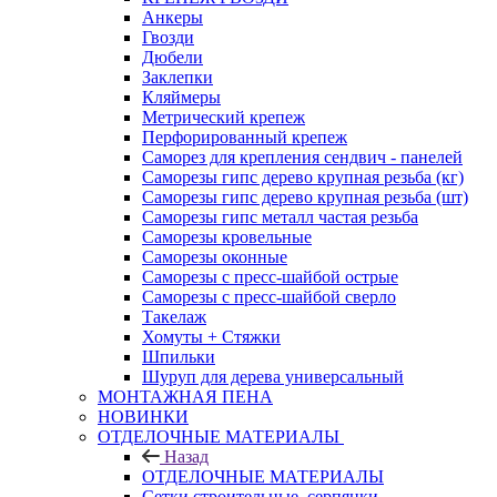
Анкеры
Гвозди
Дюбели
Заклепки
Кляймеры
Метрический крепеж
Перфорированный крепеж
Саморез для крепления сендвич - панелей
Саморезы гипс дерево крупная резьба (кг)
Саморезы гипс дерево крупная резьба (шт)
Саморезы гипс металл частая резьба
Саморезы кровельные
Саморезы оконные
Саморезы с пресс-шайбой острые
Саморезы с пресс-шайбой сверло
Такелаж
Хомуты + Стяжки
Шпильки
Шуруп для дерева универсальный
МОНТАЖНАЯ ПЕНА
НОВИНКИ
ОТДЕЛОЧНЫЕ МАТЕРИАЛЫ
Назад
ОТДЕЛОЧНЫЕ МАТЕРИАЛЫ
Сетки строительные, серпянки