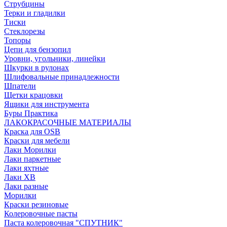
Струбцины
Терки и гладилки
Тиски
Стеклорезы
Топоры
Цепи для бензопил
Уровни, угольники, линейки
Шкурки в рулонах
Шлифовальные принадлежности
Шпатели
Щетки крацовки
Ящики для инструмента
Буры Практика
ЛАКОКРАСОЧНЫЕ МАТЕРИАЛЫ
Краска для OSB
Краски для мебели
Лаки Морилки
Лаки паркетные
Лаки яхтные
Лаки ХВ
Лаки разные
Морилки
Краски резиновые
Колеровочные пасты
Паста колеровочная "СПУТНИК"