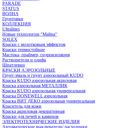
PARADE
STATUS
ВОЛНА
Грунтовки
КОЛЛЕКЦИЯ
Ultralines
Новые технологии "Malina"
SOLEX
Краски с молотковым эффектом
Краски термостойкие
Мастика, праймер, гидроизоляция
Растворители и олифа
Шпатлевки
КРАСКИ АЭРОЗОЛЬНЫЕ
Грунт-эмаль и грунт аэрозольный KUDO
Краска KUDO аэрозольная акриловая
Краска аэрозольная МЕТАЛЛИК
Краска KUDO аэрозольная универсальная
Краска DONEWELL аэрозольная
Краска ВИТ ДЕКО аэрозольная универсальная
Краситель для кожи
Краска акриловая декоративная
Краски для печей и каминов
ЭЛЕКТРОТЕХНИЧЕСКИЕ ИЗДЕЛИЯ
Автоматические выключатели/ расходники