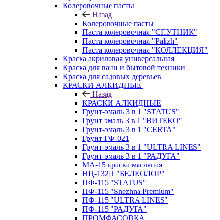
Колеровочные пасты
Назад
Колеровочные пасты
Паста колеровочная "СПУТНИК"
Паста колеровочная "Palizh"
Паста колеровочная "КОЛЛЕКЦИЯ"
Краска акриловая универсальная
Краска для ванн и бытовой техники
Краска для садовых деревьев
КРАСКИ АЛКИДНЫЕ
Назад
КРАСКИ АЛКИДНЫЕ
Грунт-эмаль 3 в 1 "STATUS"
Грунт эмаль 3 в 1 "ВИТЕКО"
Грунт-эмаль 3 в 1 "CERTA"
Грунт ГФ-021
Грунт-эмаль 3 в 1 "ULTRA LINES"
Грунт-эмаль 3 в 1 "РАДУГА"
МА-15 краска масляная
НЦ-132П "БЕЛКОЛОР"
ПФ-115 "STATUS"
ПФ-115 "Snezhna Premium"
ПФ-115 "ULTRA LINES"
ПФ-115 "РАДУГА"
ПРОМФАСОВКА