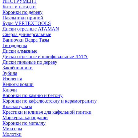
ИНСТРУМЕНТ
Биты и насадки
Коронки по дереву
Паяльники припой
Буры VERTEXTOOLS
Диски отрезные ATAMAN
Сверла универсальные
Ванночки Ведра Тазы
Гвоздодеры
Диски алмазные
Диски отрезные и шлифовальные ЛУГА
Диски пильные по дереву
Заклёпочники
Зубила
Изолента
Кельмы ковши
Ключи
Коронки по камню и бетону
Коронки по кафелю,стеклу и керамограниту
Краскопульты
Крестики и клинья для кафельной плитки
Маркеры- карандаши
Коронки по металлу
Миксеры
Молотки