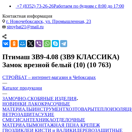
+7 (8352) 73-26-26
Работаем по будням с 8:00 до 17:00
Контактная информация
г. Новочебоксарск, ул. Промышленная, 23
stroybat21@mail.ru
Птимаш ЗВ9-4.08 (ЗВ9 КЛАССИКА)
Замок врезной белый (10) (10 763)
СТРОЙБАТ – интернет-магазин в Чебоксарах
—
Каталог продукции
—
ЗАМОЧНО-СКОБЯНЫЕ ИЗДЕЛИЯ
НОВИНКИ
ЛАКОКРАСОЧНЫЕ
МАТЕРИАЛЫ
ИНСТРУМЕНТ
ХОЗТОВАРЫ
ТЕПЛОИЗОЛЯЦ
ВЕТРОЗАЩИТА
СУХИЕ
СМЕСИ
САНТЕХНИКА
ОТДЕЛОЧНЫЕ
МАТЕРИАЛЫ
МОНТАЖНАЯ ПЕНА
КРЕПЕЖ
ГВОЗДИ
КЛЕИ
КИСТИ и ВАЛИКИ
ДЕРЕВОЗАЩИТНЫЕ