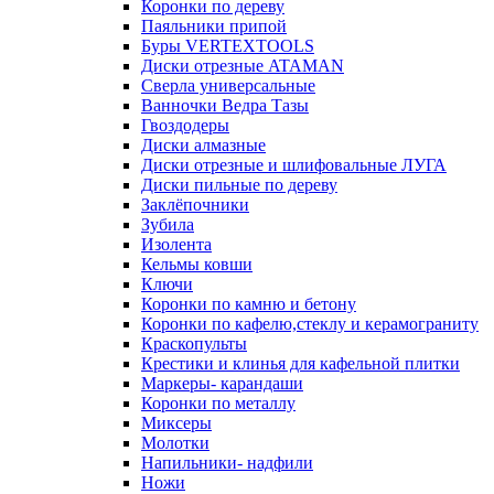
Коронки по дереву
Паяльники припой
Буры VERTEXTOOLS
Диски отрезные ATAMAN
Сверла универсальные
Ванночки Ведра Тазы
Гвоздодеры
Диски алмазные
Диски отрезные и шлифовальные ЛУГА
Диски пильные по дереву
Заклёпочники
Зубила
Изолента
Кельмы ковши
Ключи
Коронки по камню и бетону
Коронки по кафелю,стеклу и керамограниту
Краскопульты
Крестики и клинья для кафельной плитки
Маркеры- карандаши
Коронки по металлу
Миксеры
Молотки
Напильники- надфили
Ножи