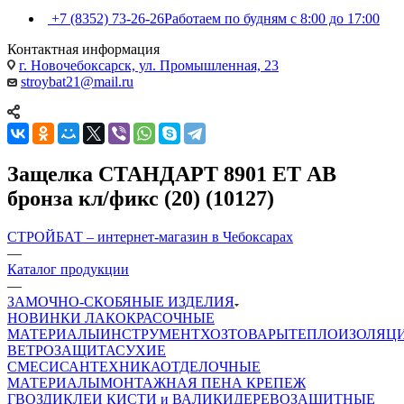
+7 (8352) 73-26-26
Работаем по будням с 8:00 до 17:00
Контактная информация
г. Новочебоксарск, ул. Промышленная, 23
stroybat21@mail.ru
Защелка СТАНДАРТ 8901 ЕТ АВ
бронза кл/фикс (20) (10127)
СТРОЙБАТ – интернет-магазин в Чебоксарах
—
Каталог продукции
—
ЗАМОЧНО-СКОБЯНЫЕ ИЗДЕЛИЯ
НОВИНКИ
ЛАКОКРАСОЧНЫЕ
МАТЕРИАЛЫ
ИНСТРУМЕНТ
ХОЗТОВАРЫ
ТЕПЛОИЗОЛЯЦ
ВЕТРОЗАЩИТА
СУХИЕ
СМЕСИ
САНТЕХНИКА
ОТДЕЛОЧНЫЕ
МАТЕРИАЛЫ
МОНТАЖНАЯ ПЕНА
КРЕПЕЖ
ГВОЗДИ
КЛЕИ
КИСТИ и ВАЛИКИ
ДЕРЕВОЗАЩИТНЫЕ