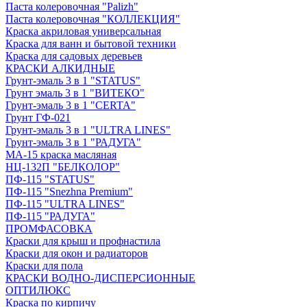
Паста колеровочная "Palizh"
Паста колеровочная "КОЛЛЕКЦИЯ"
Краска акриловая универсальная
Краска для ванн и бытовой техники
Краска для садовых деревьев
КРАСКИ АЛКИДНЫЕ
Грунт-эмаль 3 в 1 "STATUS"
Грунт эмаль 3 в 1 "ВИТЕКО"
Грунт-эмаль 3 в 1 "CERTA"
Грунт ГФ-021
Грунт-эмаль 3 в 1 "ULTRA LINES"
Грунт-эмаль 3 в 1 "РАДУГА"
МА-15 краска масляная
НЦ-132П "БЕЛКОЛОР"
ПФ-115 "STATUS"
ПФ-115 "Snezhna Premium"
ПФ-115 "ULTRA LINES"
ПФ-115 "РАДУГА"
ПРОМФАСОВКА
Краски для крыш и профнастила
Краски для окон и радиаторов
Краски для пола
КРАСКИ ВОДНО-ДИСПЕРСИОННЫЕ
ОПТИЛЮКС
Краска по кирпичу