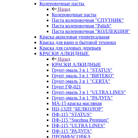
Колеровочные пасты
Назад
Колеровочные пасты
Паста колеровочная "СПУТНИК"
Паста колеровочная "Palizh"
Паста колеровочная "КОЛЛЕКЦИЯ"
Краска акриловая универсальная
Краска для ванн и бытовой техники
Краска для садовых деревьев
КРАСКИ АЛКИДНЫЕ
Назад
КРАСКИ АЛКИДНЫЕ
Грунт-эмаль 3 в 1 "STATUS"
Грунт эмаль 3 в 1 "ВИТЕКО"
Грунт-эмаль 3 в 1 "CERTA"
Грунт ГФ-021
Грунт-эмаль 3 в 1 "ULTRA LINES"
Грунт-эмаль 3 в 1 "РАДУГА"
МА-15 краска масляная
НЦ-132П "БЕЛКОЛОР"
ПФ-115 "STATUS"
ПФ-115 "Snezhna Premium"
ПФ-115 "ULTRA LINES"
ПФ-115 "РАДУГА"
ПРОМФАСОВКА