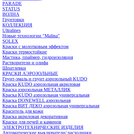
PARADE
STATUS
ВОЛНА
Грунтовки
КОЛЛЕКЦИЯ
Ultralines
Новые технологии "Malina"
SOLEX
Краски с молотковым эффектом
Краски термостойкие
Мастика, праймер, гидроизоляция
Растворители и олифа
Шпатлевки
КРАСКИ АЭРОЗОЛЬНЫЕ
Грунт-эмаль и грунт аэрозольный KUDO
Краска KUDO аэрозольная акриловая
Краска аэрозольная МЕТАЛЛИК
Краска KUDO аэрозольная универсальная
Краска DONEWELL аэрозольная
Краска ВИТ ДЕКО аэрозольная универсальная
Краситель для кожи
Краска акриловая декоративная
Краски для печей и каминов
ЭЛЕКТРОТЕХНИЧЕСКИЕ ИЗДЕЛИЯ
Автоматические выключатели/ расходники