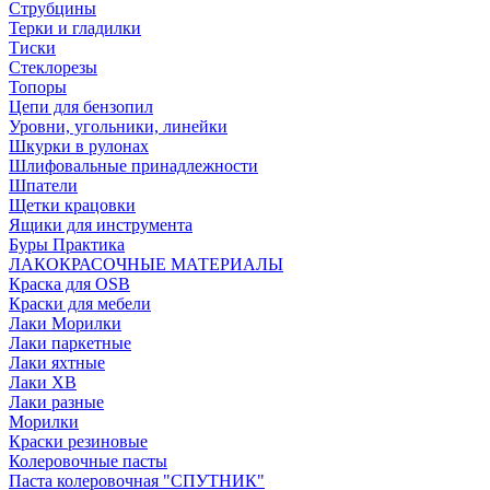
Струбцины
Терки и гладилки
Тиски
Стеклорезы
Топоры
Цепи для бензопил
Уровни, угольники, линейки
Шкурки в рулонах
Шлифовальные принадлежности
Шпатели
Щетки крацовки
Ящики для инструмента
Буры Практика
ЛАКОКРАСОЧНЫЕ МАТЕРИАЛЫ
Краска для OSB
Краски для мебели
Лаки Морилки
Лаки паркетные
Лаки яхтные
Лаки ХВ
Лаки разные
Морилки
Краски резиновые
Колеровочные пасты
Паста колеровочная "СПУТНИК"