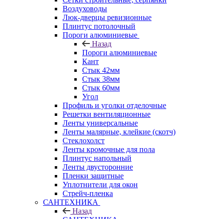
Воздуховоды
Люк-дверцы ревизионные
Плинтус потолочный
Пороги алюминиевые
Назад
Пороги алюминиевые
Кант
Стык 42мм
Стык 38мм
Стык 60мм
Угол
Профиль и уголки отделочные
Решетки вентиляционные
Ленты универсальные
Ленты малярные, клейкие (скотч)
Стеклохолст
Ленты кромочные для пола
Плинтус напольный
Ленты двусторонние
Пленки защитные
Уплотнители для окон
Стрейч-пленка
САНТЕХНИКА
Назад