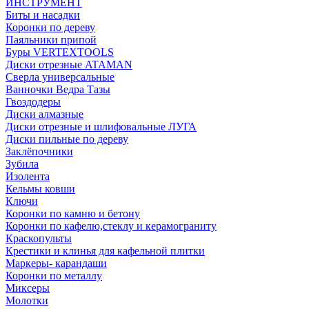
ИНСТРУМЕНТ
Биты и насадки
Коронки по дереву
Паяльники припой
Буры VERTEXTOOLS
Диски отрезные ATAMAN
Сверла универсальные
Ванночки Ведра Тазы
Гвоздодеры
Диски алмазные
Диски отрезные и шлифовальные ЛУГА
Диски пильные по дереву
Заклёпочники
Зубила
Изолента
Кельмы ковши
Ключи
Коронки по камню и бетону
Коронки по кафелю,стеклу и керамограниту
Краскопульты
Крестики и клинья для кафельной плитки
Маркеры- карандаши
Коронки по металлу
Миксеры
Молотки