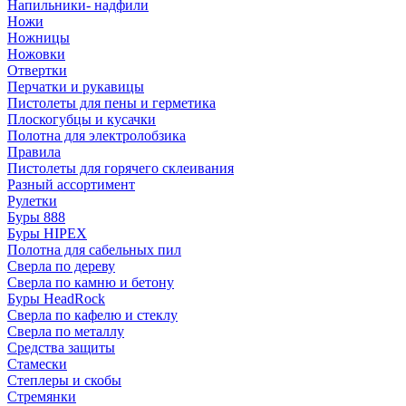
Напильники- надфили
Ножи
Ножницы
Ножовки
Отвертки
Перчатки и рукавицы
Пистолеты для пены и герметика
Плоскогубцы и кусачки
Полотна для электролобзика
Правила
Пистолеты для горячего склеивания
Разный ассортимент
Рулетки
Буры 888
Буры HIPEX
Полотна для сабельных пил
Сверла по дереву
Сверла по камню и бетону
Буры HeadRock
Сверла по кафелю и стеклу
Сверла по металлу
Средства защиты
Стамески
Степлеры и скобы
Стремянки