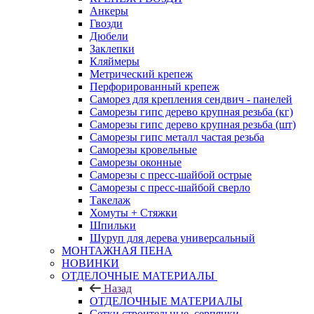
Анкеры
Гвозди
Дюбели
Заклепки
Кляймеры
Метрический крепеж
Перфорированный крепеж
Саморез для крепления сендвич - панелей
Саморезы гипс дерево крупная резьба (кг)
Саморезы гипс дерево крупная резьба (шт)
Саморезы гипс металл частая резьба
Саморезы кровельные
Саморезы оконные
Саморезы с пресс-шайбой острые
Саморезы с пресс-шайбой сверло
Такелаж
Хомуты + Стяжки
Шпильки
Шуруп для дерева универсальный
МОНТАЖНАЯ ПЕНА
НОВИНКИ
ОТДЕЛОЧНЫЕ МАТЕРИАЛЫ
Назад
ОТДЕЛОЧНЫЕ МАТЕРИАЛЫ
Сетки строительные, серпянки