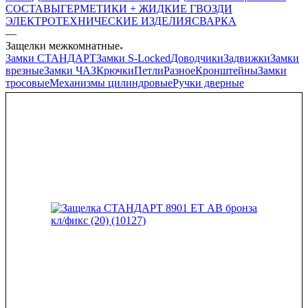
СОСТАВЫ
ГЕРМЕТИКИ + ЖИДКИЕ ГВОЗДИ
ЭЛЕКТРОТЕХНИЧЕСКИЕ ИЗДЕЛИЯ
СВАРКА
—
Защелки межкомнатные
Замки СТАНДАРТ
Замки S-Locked
Доводчики
Задвижки
Замки
врезные
Замки ЧАЗ
Крючки
Петли
Разное
Кронштейны
Замки
тросовые
Механизмы цилиндровые
Ручки дверные