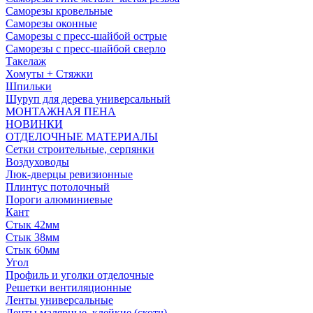
Саморезы кровельные
Саморезы оконные
Саморезы с пресс-шайбой острые
Саморезы с пресс-шайбой сверло
Такелаж
Хомуты + Стяжки
Шпильки
Шуруп для дерева универсальный
МОНТАЖНАЯ ПЕНА
НОВИНКИ
ОТДЕЛОЧНЫЕ МАТЕРИАЛЫ
Сетки строительные, серпянки
Воздуховоды
Люк-дверцы ревизионные
Плинтус потолочный
Пороги алюминиевые
Кант
Стык 42мм
Стык 38мм
Стык 60мм
Угол
Профиль и уголки отделочные
Решетки вентиляционные
Ленты универсальные
Ленты малярные, клейкие (скотч)