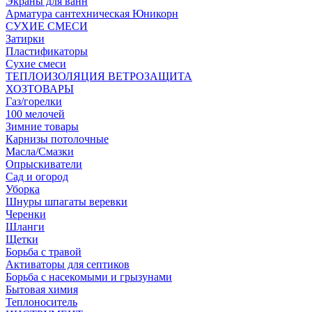
Экраны для ванн
Арматура сантехническая Юникорн
СУХИЕ СМЕСИ
Затирки
Пластификаторы
Сухие смеси
ТЕПЛОИЗОЛЯЦИЯ ВЕТРОЗАЩИТА
ХОЗТОВАРЫ
Газ/горелки
100 мелочей
Зимние товары
Карнизы потолочные
Масла/Смазки
Опрыскиватели
Сад и огород
Уборка
Шнуры шпагаты веревки
Черенки
Шланги
Щетки
Борьба с травой
Активаторы для септиков
Борьба с насекомыми и грызунами
Бытовая химия
Теплоноситель