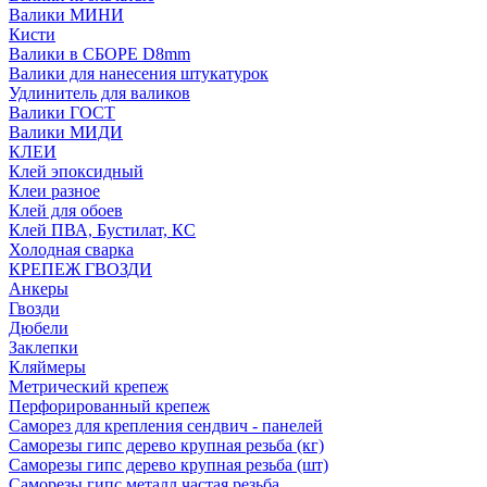
Валики МИНИ
Кисти
Валики в СБОРЕ D8mm
Валики для нанесения штукатурок
Удлинитель для валиков
Валики ГОСТ
Валики МИДИ
КЛЕИ
Клей эпоксидный
Клеи разное
Клей для обоев
Клей ПВА, Бустилат, КС
Холодная сварка
КРЕПЕЖ ГВОЗДИ
Анкеры
Гвозди
Дюбели
Заклепки
Кляймеры
Метрический крепеж
Перфорированный крепеж
Саморез для крепления сендвич - панелей
Саморезы гипс дерево крупная резьба (кг)
Саморезы гипс дерево крупная резьба (шт)
Саморезы гипс металл частая резьба