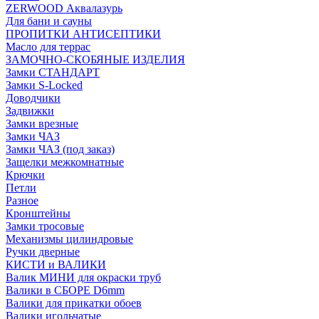
ZERWOOD Аквалазурь
Для бани и сауны
ПРОПИТКИ АНТИСЕПТИКИ
Масло для террас
ЗАМОЧНО-СКОБЯНЫЕ ИЗДЕЛИЯ
Замки СТАНДАРТ
Замки S-Locked
Доводчики
Задвижки
Замки врезные
Замки ЧАЗ
Замки ЧАЗ (под заказ)
Защелки межкомнатные
Крючки
Петли
Разное
Кронштейны
Замки тросовые
Механизмы цилиндровые
Ручки дверные
КИСТИ и ВАЛИКИ
Валик МИНИ для окраски труб
Валики в СБОРЕ D6mm
Валики для прикатки обоев
Валики игольчатые