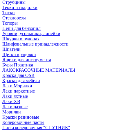
Струбцины
Терки и гладилки
Тиски
Стеклорезы
Топоры
Цепи для бензопил
Уровни, угольники, линейки
Шкурки в рулонах
Шлифовальные принадлежности
Шпатели
Щетки крацовки
Ящики для инструмента
Буры Практика
ЛАКОКРАСОЧНЫЕ МАТЕРИАЛЫ
Краска для OSB
Краски для мебели
Лаки Морилки
Лаки паркетные
Лаки яхтные
Лаки ХВ
Лаки разные
Морилки
Краски резиновые
Колеровочные пасты
Паста колеровочная "СПУТНИК"