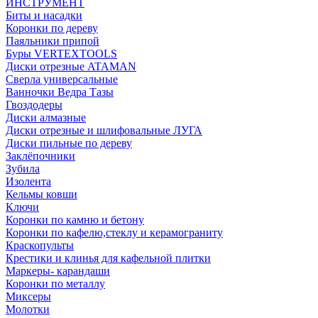
ИНСТРУМЕНТ
Биты и насадки
Коронки по дереву
Паяльники припой
Буры VERTEXTOOLS
Диски отрезные ATAMAN
Сверла универсальные
Ванночки Ведра Тазы
Гвоздодеры
Диски алмазные
Диски отрезные и шлифовальные ЛУГА
Диски пильные по дереву
Заклёпочники
Зубила
Изолента
Кельмы ковши
Ключи
Коронки по камню и бетону
Коронки по кафелю,стеклу и керамограниту
Краскопульты
Крестики и клинья для кафельной плитки
Маркеры- карандаши
Коронки по металлу
Миксеры
Молотки