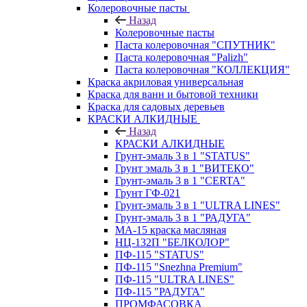
Колеровочные пасты
Назад
Колеровочные пасты
Паста колеровочная "СПУТНИК"
Паста колеровочная "Palizh"
Паста колеровочная "КОЛЛЕКЦИЯ"
Краска акриловая универсальная
Краска для ванн и бытовой техники
Краска для садовых деревьев
КРАСКИ АЛКИДНЫЕ
Назад
КРАСКИ АЛКИДНЫЕ
Грунт-эмаль 3 в 1 "STATUS"
Грунт эмаль 3 в 1 "ВИТЕКО"
Грунт-эмаль 3 в 1 "CERTA"
Грунт ГФ-021
Грунт-эмаль 3 в 1 "ULTRA LINES"
Грунт-эмаль 3 в 1 "РАДУГА"
МА-15 краска масляная
НЦ-132П "БЕЛКОЛОР"
ПФ-115 "STATUS"
ПФ-115 "Snezhna Premium"
ПФ-115 "ULTRA LINES"
ПФ-115 "РАДУГА"
ПРОМФАСОВКА