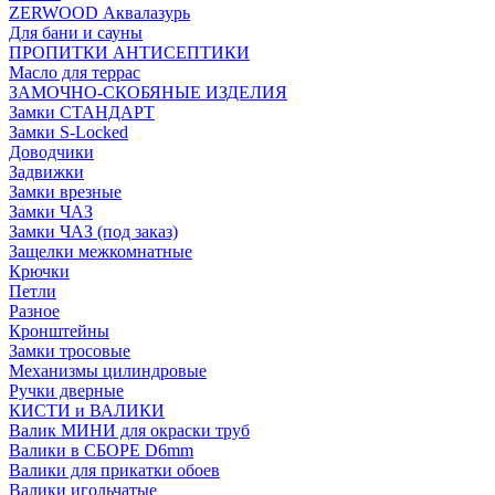
ZERWOOD Аквалазурь
Для бани и сауны
ПРОПИТКИ АНТИСЕПТИКИ
Масло для террас
ЗАМОЧНО-СКОБЯНЫЕ ИЗДЕЛИЯ
Замки СТАНДАРТ
Замки S-Locked
Доводчики
Задвижки
Замки врезные
Замки ЧАЗ
Замки ЧАЗ (под заказ)
Защелки межкомнатные
Крючки
Петли
Разное
Кронштейны
Замки тросовые
Механизмы цилиндровые
Ручки дверные
КИСТИ и ВАЛИКИ
Валик МИНИ для окраски труб
Валики в СБОРЕ D6mm
Валики для прикатки обоев
Валики игольчатые