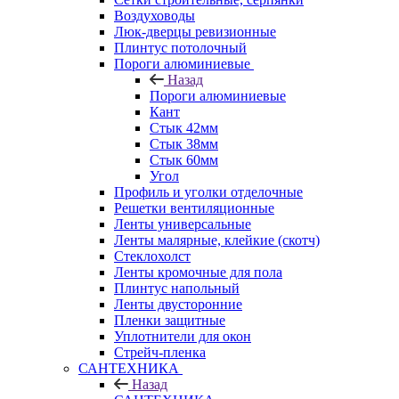
Воздуховоды
Люк-дверцы ревизионные
Плинтус потолочный
Пороги алюминиевые
Назад
Пороги алюминиевые
Кант
Стык 42мм
Стык 38мм
Стык 60мм
Угол
Профиль и уголки отделочные
Решетки вентиляционные
Ленты универсальные
Ленты малярные, клейкие (скотч)
Стеклохолст
Ленты кромочные для пола
Плинтус напольный
Ленты двусторонние
Пленки защитные
Уплотнители для окон
Стрейч-пленка
САНТЕХНИКА
Назад