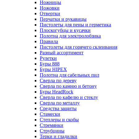
Ножницы
Ножовки
Отвертки
Перчатки и рукавицы
Пистолеты для пены и герметика
Плоскогубцы и кусачки
Полотна для электролобзика
Правила
Пистолеты для горячего склеивания
Разный ассортимент
Рулетки
Буры 888
Буры HIPEX
Полотна для сабельных пил
Сверла по дереву
Сверла по камню и бетону
Буры HeadRock
Сверла по кафелю и стеклу
Сверла по металлу
Средства защиты
Стамески
Степлеры и скобы
Стремянки
Струбцины
Терки и гладилки