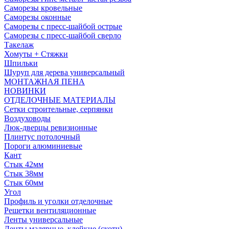
Саморезы кровельные
Саморезы оконные
Саморезы с пресс-шайбой острые
Саморезы с пресс-шайбой сверло
Такелаж
Хомуты + Стяжки
Шпильки
Шуруп для дерева универсальный
МОНТАЖНАЯ ПЕНА
НОВИНКИ
ОТДЕЛОЧНЫЕ МАТЕРИАЛЫ
Сетки строительные, серпянки
Воздуховоды
Люк-дверцы ревизионные
Плинтус потолочный
Пороги алюминиевые
Кант
Стык 42мм
Стык 38мм
Стык 60мм
Угол
Профиль и уголки отделочные
Решетки вентиляционные
Ленты универсальные
Ленты малярные, клейкие (скотч)