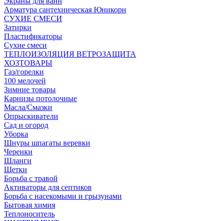
Экраны для ванн
Арматура сантехническая Юникорн
СУХИЕ СМЕСИ
Затирки
Пластификаторы
Сухие смеси
ТЕПЛОИЗОЛЯЦИЯ ВЕТРОЗАЩИТА
ХОЗТОВАРЫ
Газ/горелки
100 мелочей
Зимние товары
Карнизы потолочные
Масла/Смазки
Опрыскиватели
Сад и огород
Уборка
Шнуры шпагаты веревки
Черенки
Шланги
Щетки
Борьба с травой
Активаторы для септиков
Борьба с насекомыми и грызунами
Бытовая химия
Теплоноситель