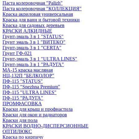
Паста колеровочная "Palizh"
Паста колеровочная "КОЛЛЕКЦИЯ"
Краска акриловая универсальная
Краска для ванн и бытовой техники
Краска для садовых деревьев
КРАСКИ АЛКИДНЫЕ
Грунт-эмаль 3 в 1 "STATUS"
Грунт эмаль 3 в 1 "ВИТЕКО"
Грунт-эмаль 3 в 1 "CERTA"
Грунт ГФ-021
Грунт-эмаль 3 в 1 "ULTRA LINES"
Грунт-эмаль 3 в 1 "РАДУГА"
МА-15 краска масляная
НЦ-132П "БЕЛКОЛОР"
ПФ-115 "STATUS"
ПФ-115 "Snezhna Premium"
ПФ-115 "ULTRA LINES"
ПФ-115 "РАДУГА"
ПРОМФАСОВКА
Краски для крыш и профнастила
Краски для окон и радиаторов
Краски для пола
КРАСКИ ВОДНО-ДИСПЕРСИОННЫЕ
ОПТИЛЮКС
Краска по кирпичу