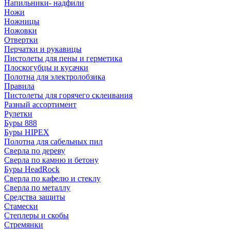
Напильники- надфили
Ножи
Ножницы
Ножовки
Отвертки
Перчатки и рукавицы
Пистолеты для пены и герметика
Плоскогубцы и кусачки
Полотна для электролобзика
Правила
Пистолеты для горячего склеивания
Разный ассортимент
Рулетки
Буры 888
Буры HIPEX
Полотна для сабельных пил
Сверла по дереву
Сверла по камню и бетону
Буры HeadRock
Сверла по кафелю и стеклу
Сверла по металлу
Средства защиты
Стамески
Степлеры и скобы
Стремянки