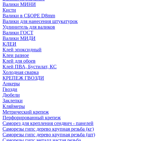
Валики МИНИ
Кисти
Валики в СБОРЕ D8mm
Валики для нанесения штукатурок
Удлинитель для валиков
Валики ГОСТ
Валики МИДИ
КЛЕИ
Клей эпоксидный
Клеи разное
Клей для обоев
Клей ПВА, Бустилат, КС
Холодная сварка
КРЕПЕЖ ГВОЗДИ
Анкеры
Гвозди
Дюбели
Заклепки
Кляймеры
Метрический крепеж
Перфорированный крепеж
Саморез для крепления сендвич - панелей
Саморезы гипс дерево крупная резьба (кг)
Саморезы гипс дерево крупная резьба (шт)
Саморезы гипс металл частая резьба