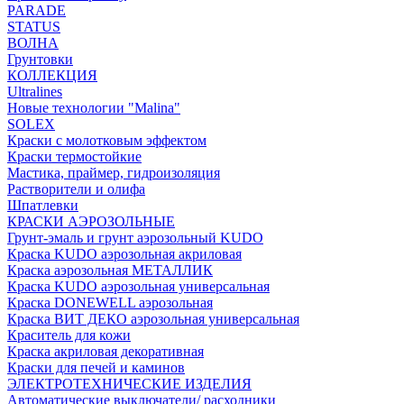
PARADE
STATUS
ВОЛНА
Грунтовки
КОЛЛЕКЦИЯ
Ultralines
Новые технологии "Malina"
SOLEX
Краски с молотковым эффектом
Краски термостойкие
Мастика, праймер, гидроизоляция
Растворители и олифа
Шпатлевки
КРАСКИ АЭРОЗОЛЬНЫЕ
Грунт-эмаль и грунт аэрозольный KUDO
Краска KUDO аэрозольная акриловая
Краска аэрозольная МЕТАЛЛИК
Краска KUDO аэрозольная универсальная
Краска DONEWELL аэрозольная
Краска ВИТ ДЕКО аэрозольная универсальная
Краситель для кожи
Краска акриловая декоративная
Краски для печей и каминов
ЭЛЕКТРОТЕХНИЧЕСКИЕ ИЗДЕЛИЯ
Автоматические выключатели/ расходники