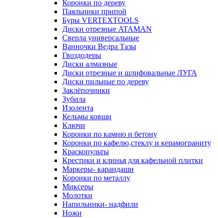
Коронки по дереву
Паяльники припой
Буры VERTEXTOOLS
Диски отрезные ATAMAN
Сверла универсальные
Ванночки Ведра Тазы
Гвоздодеры
Диски алмазные
Диски отрезные и шлифовальные ЛУГА
Диски пильные по дереву
Заклёпочники
Зубила
Изолента
Кельмы ковши
Ключи
Коронки по камню и бетону
Коронки по кафелю,стеклу и керамограниту
Краскопульты
Крестики и клинья для кафельной плитки
Маркеры- карандаши
Коронки по металлу
Миксеры
Молотки
Напильники- надфили
Ножи