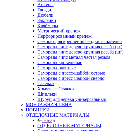
Анкеры
Гвозди
Дюбели
Заклепки
Кляймеры
Метрический крепеж
Перфорированный крепеж
Саморез для крепления сендвич - панелей
Саморезы гипс дерево крупная резьба (кг)
Саморезы гипс дерево крупная резьба (шт)
Саморезы гипс металл частая резьба
Саморезы кровельные
Саморезы оконные
Саморезы с пресс-шайбой острые
Саморезы с пресс-шайбой сверло
Такелаж
Хомуты + Стяжки
Шпильки
Шуруп для дерева универсальный
МОНТАЖНАЯ ПЕНА
НОВИНКИ
ОТДЕЛОЧНЫЕ МАТЕРИАЛЫ
Назад
ОТДЕЛОЧНЫЕ МАТЕРИАЛЫ
Сетки строительные, серпянки