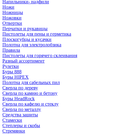
Напильники- надфили
Ножи
Ножницы
Ножовки
Отвертки
Перчатки и рукавицы
Пистолеты для пены и герметика
Плоскогубцы и кусачки
Полотна для электролобзика
Правила
Пистолеты для горячего склеивания
Разный ассортимент
Рулетки
Буры 888
Буры HIPEX
Полотна для сабельных пил
Сверла по дереву
Сверла по камню и бетону
Буры HeadRock
Сверла по кафелю и стеклу
Сверла по металлу
Средства защиты
Стамески
Степлеры и скобы
Стремянки