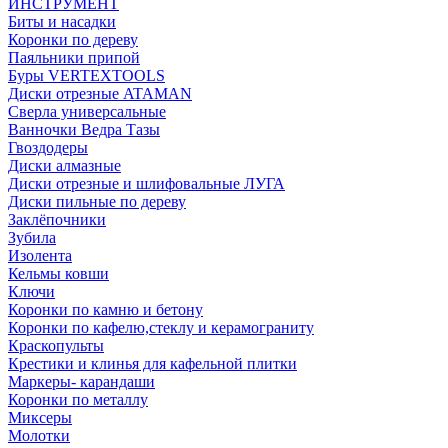
ИНСТРУМЕНТ
Биты и насадки
Коронки по дереву
Паяльники припой
Буры VERTEXTOOLS
Диски отрезные ATAMAN
Сверла универсальные
Ванночки Ведра Тазы
Гвоздодеры
Диски алмазные
Диски отрезные и шлифовальные ЛУГА
Диски пильные по дереву
Заклёпочники
Зубила
Изолента
Кельмы ковши
Ключи
Коронки по камню и бетону
Коронки по кафелю,стеклу и керамограниту
Краскопульты
Крестики и клинья для кафельной плитки
Маркеры- карандаши
Коронки по металлу
Миксеры
Молотки