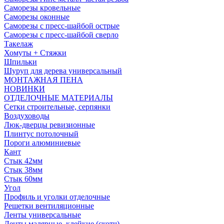
Саморезы кровельные
Саморезы оконные
Саморезы с пресс-шайбой острые
Саморезы с пресс-шайбой сверло
Такелаж
Хомуты + Стяжки
Шпильки
Шуруп для дерева универсальный
МОНТАЖНАЯ ПЕНА
НОВИНКИ
ОТДЕЛОЧНЫЕ МАТЕРИАЛЫ
Сетки строительные, серпянки
Воздуховоды
Люк-дверцы ревизионные
Плинтус потолочный
Пороги алюминиевые
Кант
Стык 42мм
Стык 38мм
Стык 60мм
Угол
Профиль и уголки отделочные
Решетки вентиляционные
Ленты универсальные
Ленты малярные, клейкие (скотч)