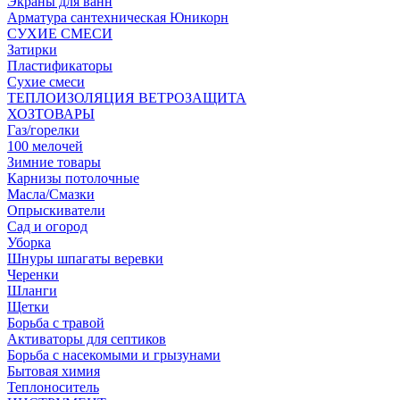
Экраны для ванн
Арматура сантехническая Юникорн
СУХИЕ СМЕСИ
Затирки
Пластификаторы
Сухие смеси
ТЕПЛОИЗОЛЯЦИЯ ВЕТРОЗАЩИТА
ХОЗТОВАРЫ
Газ/горелки
100 мелочей
Зимние товары
Карнизы потолочные
Масла/Смазки
Опрыскиватели
Сад и огород
Уборка
Шнуры шпагаты веревки
Черенки
Шланги
Щетки
Борьба с травой
Активаторы для септиков
Борьба с насекомыми и грызунами
Бытовая химия
Теплоноситель