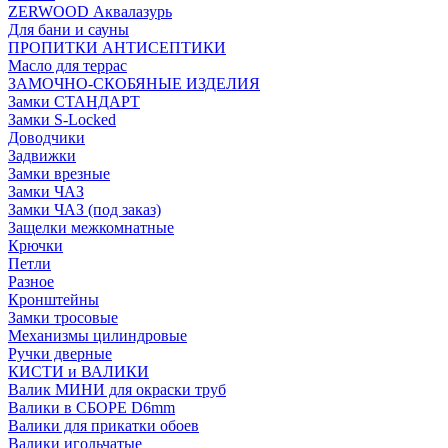
ZERWOOD Аквалазурь
Для бани и сауны
ПРОПИТКИ АНТИСЕПТИКИ
Масло для террас
ЗАМОЧНО-СКОБЯНЫЕ ИЗДЕЛИЯ
Замки СТАНДАРТ
Замки S-Locked
Доводчики
Задвижки
Замки врезные
Замки ЧАЗ
Замки ЧАЗ (под заказ)
Защелки межкомнатные
Крючки
Петли
Разное
Кронштейны
Замки тросовые
Механизмы цилиндровые
Ручки дверные
КИСТИ и ВАЛИКИ
Валик МИНИ для окраски труб
Валики в СБОРЕ D6mm
Валики для прикатки обоев
Валики игольчатые