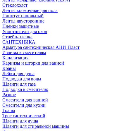
Стеклохолст
Ленты кромочные для пола
Плинтус напольный
Ленты двусторонние
Пленки защитные
Уплотнители для окон
Стрейч-пленка
САНТЕХНИКА
Арматура сантехническая АНИ-Пласт
Изливы к смесителям
Канализация
Карнизы и шторки для ванной
Краны
Лейки для душа
Подводка для воды
Шланги для газа
Подводка к смесителю
Разное
Смесители для ванной
Смесители для кухни
Трапы
Трос сантехнический
Шланги для душа
Шланги для стиральной машины