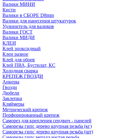
Валики МИНИ
Кисти
Валики в СБОРЕ D8mm
Валики для нанесения штукатурок
Удлинитель для валиков
Валики ГОСТ
Валики МИДИ
КЛЕИ
Клей эпоксидный
Клеи разное
Клей для обоев
Клей ПВА, Бустилат, КС
Холодная сварка
КРЕПЕЖ ГВОЗДИ
Анкеры
Гвозди
Дюбели
Заклепки
Кляймеры
Метрический крепеж
Перфорированный крепеж
Саморез для крепления сендвич - панелей
Саморезы гипс дерево крупная резьба (кг)
Саморезы гипс дерево крупная резьба (шт)
Саморезы гипс металл частая резьба