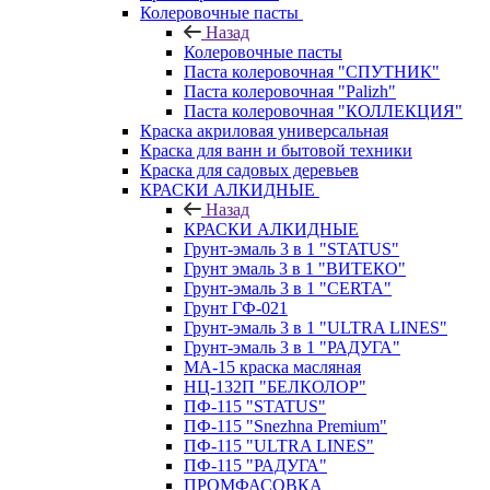
Колеровочные пасты
Назад
Колеровочные пасты
Паста колеровочная "СПУТНИК"
Паста колеровочная "Palizh"
Паста колеровочная "КОЛЛЕКЦИЯ"
Краска акриловая универсальная
Краска для ванн и бытовой техники
Краска для садовых деревьев
КРАСКИ АЛКИДНЫЕ
Назад
КРАСКИ АЛКИДНЫЕ
Грунт-эмаль 3 в 1 "STATUS"
Грунт эмаль 3 в 1 "ВИТЕКО"
Грунт-эмаль 3 в 1 "CERTA"
Грунт ГФ-021
Грунт-эмаль 3 в 1 "ULTRA LINES"
Грунт-эмаль 3 в 1 "РАДУГА"
МА-15 краска масляная
НЦ-132П "БЕЛКОЛОР"
ПФ-115 "STATUS"
ПФ-115 "Snezhna Premium"
ПФ-115 "ULTRA LINES"
ПФ-115 "РАДУГА"
ПРОМФАСОВКА