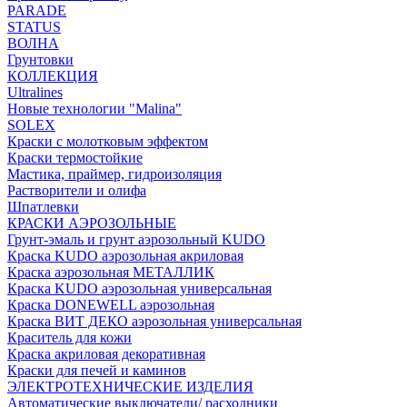
PARADE
STATUS
ВОЛНА
Грунтовки
КОЛЛЕКЦИЯ
Ultralines
Новые технологии "Malina"
SOLEX
Краски с молотковым эффектом
Краски термостойкие
Мастика, праймер, гидроизоляция
Растворители и олифа
Шпатлевки
КРАСКИ АЭРОЗОЛЬНЫЕ
Грунт-эмаль и грунт аэрозольный KUDO
Краска KUDO аэрозольная акриловая
Краска аэрозольная МЕТАЛЛИК
Краска KUDO аэрозольная универсальная
Краска DONEWELL аэрозольная
Краска ВИТ ДЕКО аэрозольная универсальная
Краситель для кожи
Краска акриловая декоративная
Краски для печей и каминов
ЭЛЕКТРОТЕХНИЧЕСКИЕ ИЗДЕЛИЯ
Автоматические выключатели/ расходники