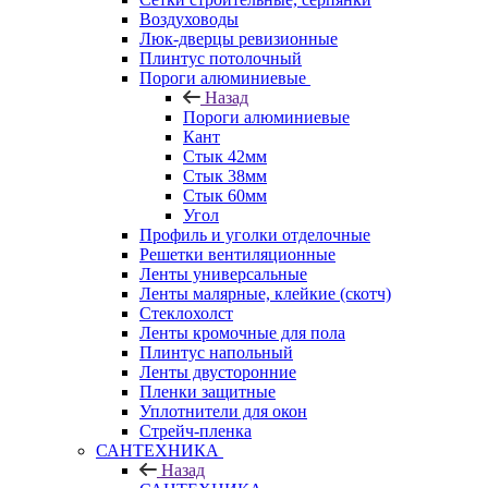
Воздуховоды
Люк-дверцы ревизионные
Плинтус потолочный
Пороги алюминиевые
Назад
Пороги алюминиевые
Кант
Стык 42мм
Стык 38мм
Стык 60мм
Угол
Профиль и уголки отделочные
Решетки вентиляционные
Ленты универсальные
Ленты малярные, клейкие (скотч)
Стеклохолст
Ленты кромочные для пола
Плинтус напольный
Ленты двусторонние
Пленки защитные
Уплотнители для окон
Стрейч-пленка
САНТЕХНИКА
Назад