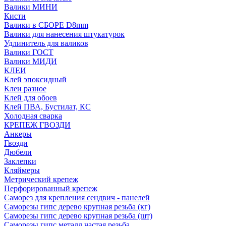
Валики МИНИ
Кисти
Валики в СБОРЕ D8mm
Валики для нанесения штукатурок
Удлинитель для валиков
Валики ГОСТ
Валики МИДИ
КЛЕИ
Клей эпоксидный
Клеи разное
Клей для обоев
Клей ПВА, Бустилат, КС
Холодная сварка
КРЕПЕЖ ГВОЗДИ
Анкеры
Гвозди
Дюбели
Заклепки
Кляймеры
Метрический крепеж
Перфорированный крепеж
Саморез для крепления сендвич - панелей
Саморезы гипс дерево крупная резьба (кг)
Саморезы гипс дерево крупная резьба (шт)
Саморезы гипс металл частая резьба