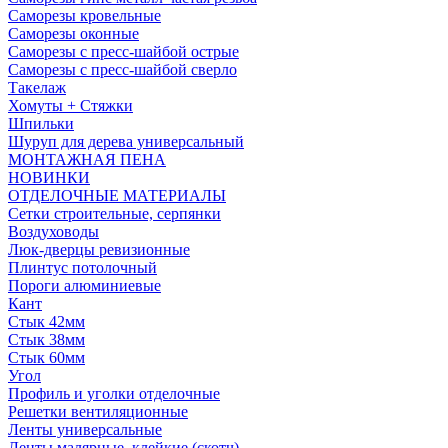
Саморезы кровельные
Саморезы оконные
Саморезы с пресс-шайбой острые
Саморезы с пресс-шайбой сверло
Такелаж
Хомуты + Стяжки
Шпильки
Шуруп для дерева универсальный
МОНТАЖНАЯ ПЕНА
НОВИНКИ
ОТДЕЛОЧНЫЕ МАТЕРИАЛЫ
Сетки строительные, серпянки
Воздуховоды
Люк-дверцы ревизионные
Плинтус потолочный
Пороги алюминиевые
Кант
Стык 42мм
Стык 38мм
Стык 60мм
Угол
Профиль и уголки отделочные
Решетки вентиляционные
Ленты универсальные
Ленты малярные, клейкие (скотч)