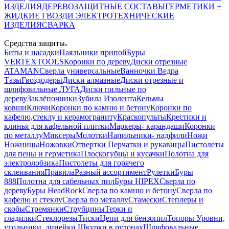
ИЗДЕЛИЯ
ДЕРЕВОЗАЩИТНЫЕ СОСТАВЫ
ГЕРМЕТИКИ +
ЖИДКИЕ ГВОЗДИ
ЭЛЕКТРОТЕХНИЧЕСКИЕ
ИЗДЕЛИЯ
СВАРКА
—
Средства защиты
Биты и насадки
Паяльники припой
Буры
VERTEXTOOLS
Коронки по дереву
Диски отрезные
ATAMAN
Сверла универсальные
Ванночки Ведра
Тазы
Гвоздодеры
Диски алмазные
Диски отрезные и
шлифовальные ЛУГА
Диски пильные по
дереву
Заклёпочники
Зубила
Изолента
Кельмы
ковши
Ключи
Коронки по камню и бетону
Коронки по
кафелю,стеклу и керамограниту
Краскопульты
Крестики и
клинья для кафельной плитки
Маркеры- карандаши
Коронки
по металлу
Миксеры
Молотки
Напильники- надфили
Ножи
Ножницы
Ножовки
Отвертки
Перчатки и рукавицы
Пистолеты
для пены и герметика
Плоскогубцы и кусачки
Полотна для
электролобзика
Пистолеты для горячего
склеивания
Правила
Разный ассортимент
Рулетки
Буры
888
Полотна для сабельных пил
Буры HIPEX
Сверла по
дереву
Буры HeadRock
Сверла по камню и бетону
Сверла по
кафелю и стеклу
Сверла по металлу
Стамески
Степлеры и
скобы
Стремянки
Струбцины
Терки и
гладилки
Стеклорезы
Тиски
Цепи для бензопил
Топоры
Уровни,
угольники, линейки
Шкурки в рулонах
Шлифовальные