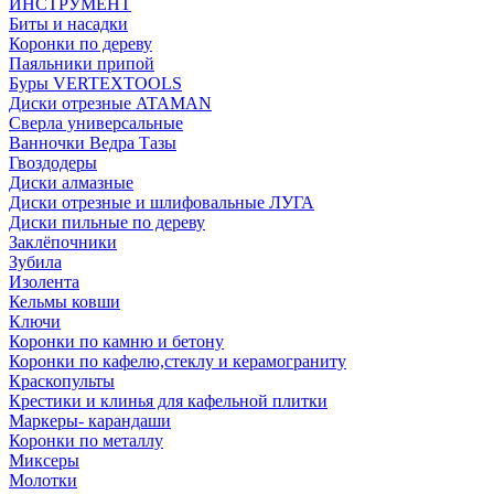
ИНСТРУМЕНТ
Биты и насадки
Коронки по дереву
Паяльники припой
Буры VERTEXTOOLS
Диски отрезные ATAMAN
Сверла универсальные
Ванночки Ведра Тазы
Гвоздодеры
Диски алмазные
Диски отрезные и шлифовальные ЛУГА
Диски пильные по дереву
Заклёпочники
Зубила
Изолента
Кельмы ковши
Ключи
Коронки по камню и бетону
Коронки по кафелю,стеклу и керамограниту
Краскопульты
Крестики и клинья для кафельной плитки
Маркеры- карандаши
Коронки по металлу
Миксеры
Молотки