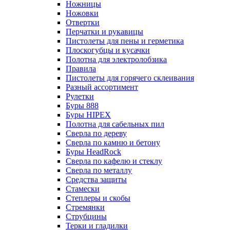
Ножницы
Ножовки
Отвертки
Перчатки и рукавицы
Пистолеты для пены и герметика
Плоскогубцы и кусачки
Полотна для электролобзика
Правила
Пистолеты для горячего склеивания
Разный ассортимент
Рулетки
Буры 888
Буры HIPEX
Полотна для сабельных пил
Сверла по дереву
Сверла по камню и бетону
Буры HeadRock
Сверла по кафелю и стеклу
Сверла по металлу
Средства защиты
Стамески
Степлеры и скобы
Стремянки
Струбцины
Терки и гладилки