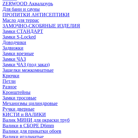
ZERWOOD Аквалазурь
Для бани и сауны
ПРОПИТКИ АНТИСЕПТИКИ
Масло для террас
ЗАМОЧНО-СКОБЯНЫЕ ИЗДЕЛИЯ
Замки СТАНДАРТ
Замки S-Locked
Доводчики
Задвижки
Замки врезные
Замки ЧАЗ
Замки ЧАЗ (под заказ)
Защелки межкомнатные
Крючки
Петли
Разное
Кронштейны
Замки тросовые
Механизмы цилиндровые
Ручки дверные
КИСТИ и ВАЛИКИ
Валик МИНИ для окраски труб
Валики в СБОРЕ D6mm
Валики для прикатки обоев
Валики игольчатые