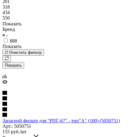
201
318
434
550
Показать
Бренд
888
Показать
Очистить фильтр
Показать
Запасной фильтр для "РПГ-67" - тип"А" (100) (5050751)
Арт.: 5050751
155
руб.
/шт