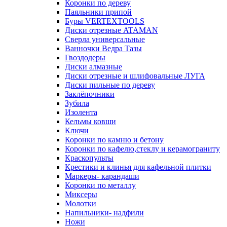
Коронки по дереву
Паяльники припой
Буры VERTEXTOOLS
Диски отрезные ATAMAN
Сверла универсальные
Ванночки Ведра Тазы
Гвоздодеры
Диски алмазные
Диски отрезные и шлифовальные ЛУГА
Диски пильные по дереву
Заклёпочники
Зубила
Изолента
Кельмы ковши
Ключи
Коронки по камню и бетону
Коронки по кафелю,стеклу и керамограниту
Краскопульты
Крестики и клинья для кафельной плитки
Маркеры- карандаши
Коронки по металлу
Миксеры
Молотки
Напильники- надфили
Ножи