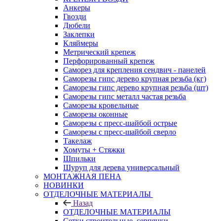
Анкеры
Гвозди
Дюбели
Заклепки
Кляймеры
Метрический крепеж
Перфорированный крепеж
Саморез для крепления сендвич - панелей
Саморезы гипс дерево крупная резьба (кг)
Саморезы гипс дерево крупная резьба (шт)
Саморезы гипс металл частая резьба
Саморезы кровельные
Саморезы оконные
Саморезы с пресс-шайбой острые
Саморезы с пресс-шайбой сверло
Такелаж
Хомуты + Стяжки
Шпильки
Шуруп для дерева универсальный
МОНТАЖНАЯ ПЕНА
НОВИНКИ
ОТДЕЛОЧНЫЕ МАТЕРИАЛЫ
Назад
ОТДЕЛОЧНЫЕ МАТЕРИАЛЫ
Сетки строительные, серпянки