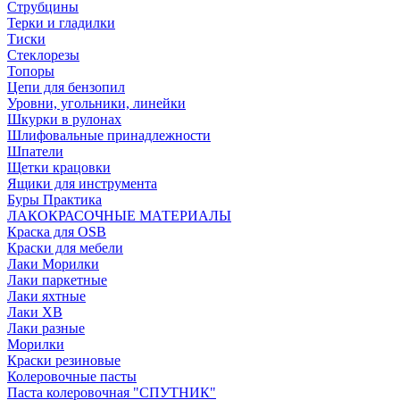
Струбцины
Терки и гладилки
Тиски
Стеклорезы
Топоры
Цепи для бензопил
Уровни, угольники, линейки
Шкурки в рулонах
Шлифовальные принадлежности
Шпатели
Щетки крацовки
Ящики для инструмента
Буры Практика
ЛАКОКРАСОЧНЫЕ МАТЕРИАЛЫ
Краска для OSB
Краски для мебели
Лаки Морилки
Лаки паркетные
Лаки яхтные
Лаки ХВ
Лаки разные
Морилки
Краски резиновые
Колеровочные пасты
Паста колеровочная "СПУТНИК"