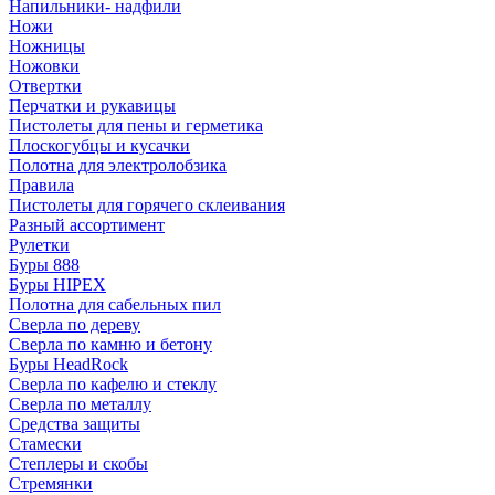
Напильники- надфили
Ножи
Ножницы
Ножовки
Отвертки
Перчатки и рукавицы
Пистолеты для пены и герметика
Плоскогубцы и кусачки
Полотна для электролобзика
Правила
Пистолеты для горячего склеивания
Разный ассортимент
Рулетки
Буры 888
Буры HIPEX
Полотна для сабельных пил
Сверла по дереву
Сверла по камню и бетону
Буры HeadRock
Сверла по кафелю и стеклу
Сверла по металлу
Средства защиты
Стамески
Степлеры и скобы
Стремянки