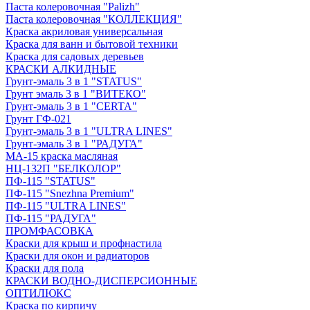
Паста колеровочная "Palizh"
Паста колеровочная "КОЛЛЕКЦИЯ"
Краска акриловая универсальная
Краска для ванн и бытовой техники
Краска для садовых деревьев
КРАСКИ АЛКИДНЫЕ
Грунт-эмаль 3 в 1 "STATUS"
Грунт эмаль 3 в 1 "ВИТЕКО"
Грунт-эмаль 3 в 1 "CERTA"
Грунт ГФ-021
Грунт-эмаль 3 в 1 "ULTRA LINES"
Грунт-эмаль 3 в 1 "РАДУГА"
МА-15 краска масляная
НЦ-132П "БЕЛКОЛОР"
ПФ-115 "STATUS"
ПФ-115 "Snezhna Premium"
ПФ-115 "ULTRA LINES"
ПФ-115 "РАДУГА"
ПРОМФАСОВКА
Краски для крыш и профнастила
Краски для окон и радиаторов
Краски для пола
КРАСКИ ВОДНО-ДИСПЕРСИОННЫЕ
ОПТИЛЮКС
Краска по кирпичу