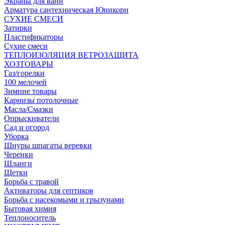
Экраны для ванн
Арматура сантехническая Юникорн
СУХИЕ СМЕСИ
Затирки
Пластификаторы
Сухие смеси
ТЕПЛОИЗОЛЯЦИЯ ВЕТРОЗАЩИТА
ХОЗТОВАРЫ
Газ/горелки
100 мелочей
Зимние товары
Карнизы потолочные
Масла/Смазки
Опрыскиватели
Сад и огород
Уборка
Шнуры шпагаты веревки
Черенки
Шланги
Щетки
Борьба с травой
Активаторы для септиков
Борьба с насекомыми и грызунами
Бытовая химия
Теплоноситель