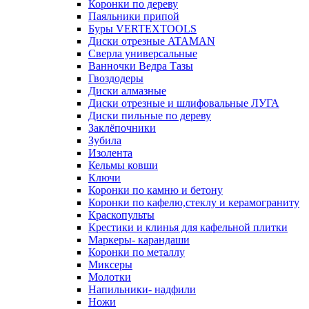
Коронки по дереву
Паяльники припой
Буры VERTEXTOOLS
Диски отрезные ATAMAN
Сверла универсальные
Ванночки Ведра Тазы
Гвоздодеры
Диски алмазные
Диски отрезные и шлифовальные ЛУГА
Диски пильные по дереву
Заклёпочники
Зубила
Изолента
Кельмы ковши
Ключи
Коронки по камню и бетону
Коронки по кафелю,стеклу и керамограниту
Краскопульты
Крестики и клинья для кафельной плитки
Маркеры- карандаши
Коронки по металлу
Миксеры
Молотки
Напильники- надфили
Ножи