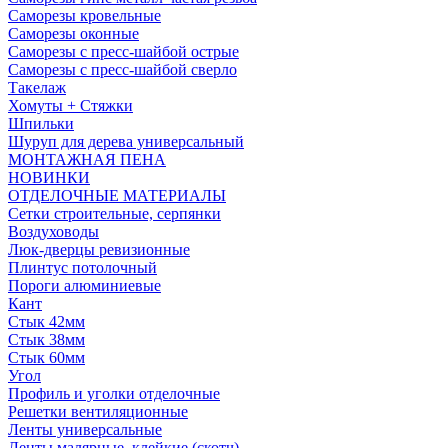
Саморезы кровельные
Саморезы оконные
Саморезы с пресс-шайбой острые
Саморезы с пресс-шайбой сверло
Такелаж
Хомуты + Стяжки
Шпильки
Шуруп для дерева универсальный
МОНТАЖНАЯ ПЕНА
НОВИНКИ
ОТДЕЛОЧНЫЕ МАТЕРИАЛЫ
Сетки строительные, серпянки
Воздуховоды
Люк-дверцы ревизионные
Плинтус потолочный
Пороги алюминиевые
Кант
Стык 42мм
Стык 38мм
Стык 60мм
Угол
Профиль и уголки отделочные
Решетки вентиляционные
Ленты универсальные
Ленты малярные, клейкие (скотч)