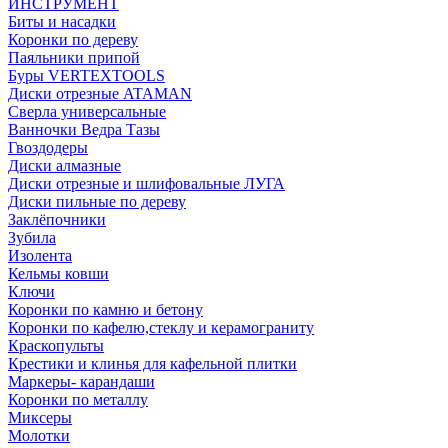
ИНСТРУМЕНТ
Биты и насадки
Коронки по дереву
Паяльники припой
Буры VERTEXTOOLS
Диски отрезные ATAMAN
Сверла универсальные
Ванночки Ведра Тазы
Гвоздодеры
Диски алмазные
Диски отрезные и шлифовальные ЛУГА
Диски пильные по дереву
Заклёпочники
Зубила
Изолента
Кельмы ковши
Ключи
Коронки по камню и бетону
Коронки по кафелю,стеклу и керамограниту
Краскопульты
Крестики и клинья для кафельной плитки
Маркеры- карандаши
Коронки по металлу
Миксеры
Молотки