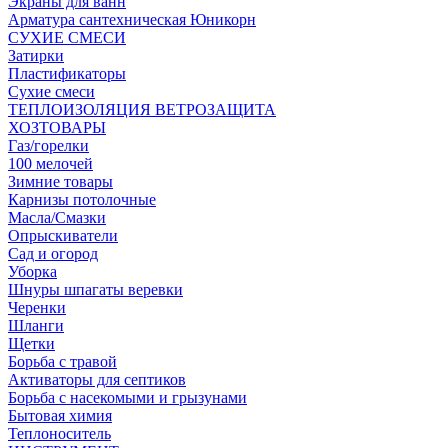
Экраны для ванн
Арматура сантехническая Юникорн
СУХИЕ СМЕСИ
Затирки
Пластификаторы
Сухие смеси
ТЕПЛОИЗОЛЯЦИЯ ВЕТРОЗАЩИТА
ХОЗТОВАРЫ
Газ/горелки
100 мелочей
Зимние товары
Карнизы потолочные
Масла/Смазки
Опрыскиватели
Сад и огород
Уборка
Шнуры шпагаты веревки
Черенки
Шланги
Щетки
Борьба с травой
Активаторы для септиков
Борьба с насекомыми и грызунами
Бытовая химия
Теплоноситель