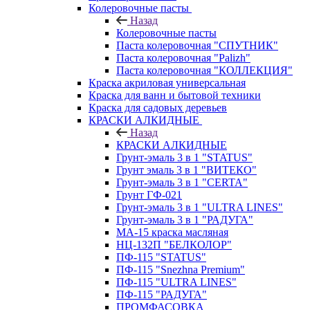
Колеровочные пасты
Назад
Колеровочные пасты
Паста колеровочная "СПУТНИК"
Паста колеровочная "Palizh"
Паста колеровочная "КОЛЛЕКЦИЯ"
Краска акриловая универсальная
Краска для ванн и бытовой техники
Краска для садовых деревьев
КРАСКИ АЛКИДНЫЕ
Назад
КРАСКИ АЛКИДНЫЕ
Грунт-эмаль 3 в 1 "STATUS"
Грунт эмаль 3 в 1 "ВИТЕКО"
Грунт-эмаль 3 в 1 "CERTA"
Грунт ГФ-021
Грунт-эмаль 3 в 1 "ULTRA LINES"
Грунт-эмаль 3 в 1 "РАДУГА"
МА-15 краска масляная
НЦ-132П "БЕЛКОЛОР"
ПФ-115 "STATUS"
ПФ-115 "Snezhna Premium"
ПФ-115 "ULTRA LINES"
ПФ-115 "РАДУГА"
ПРОМФАСОВКА