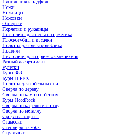
Напильники- надфили
Ножи
Ножницы
Ножовки
Отвертки
Перчатки и рукавицы
Пистолеты для пены и герметика
Плоскогубцы и кусачки
Полотна для электролобзика
Правила
Пистолеты для горячего склеивания
Разный ассортимент
Рулетки
Буры 888
Буры HIPEX
Полотна для сабельных пил
Сверла по дереву
Сверла по камню и бетону
Буры HeadRock
Сверла по кафелю и стеклу
Сверла по металлу
Средства защиты
Стамески
Степлеры и скобы
Стремянки