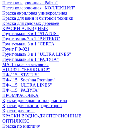
Паста колеровочная "Palizh"
Паста колеровочная "КОЛЛЕКЦИЯ"
Краска акриловая универсальная
Краска для ванн и бытовой техники
Краска для садовых деревьев
КРАСКИ АЛКИДНЫЕ
Грунт-эмаль 3 в 1 "STATUS"
Грунт эмаль 3 в 1 "ВИТЕКО"
Грунт-эмаль 3 в 1 "CERTA"
Грунт ГФ-021
Грунт-эмаль 3 в 1 "ULTRA LINES"
Грунт-эмаль 3 в 1 "РАДУГА"
МА-15 краска масляная
НЦ-132П "БЕЛКОЛОР"
ПФ-115 "STATUS"
ПФ-115 "Snezhna Premium"
ПФ-115 "ULTRA LINES"
ПФ-115 "РАДУГА"
ПРОМФАСОВКА
Краски для крыш и профнастила
Краски для окон и радиаторов
Краски для пола
КРАСКИ ВОДНО-ДИСПЕРСИОННЫЕ
ОПТИЛЮКС
Краска по кирпичу