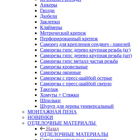
Анкеры
Гвозди
Дюбели
Заклепки
Кляймеры
Метрический крепеж
Перфорированный крепеж
Саморез для крепления сендвич - панелей
Саморезы гипс дерево крупная резьба (кг)
Саморезы гипс дерево крупная резьба (шт)
Саморезы гипс металл частая резьба
Саморезы кровельные
Саморезы оконные
Саморезы с пресс-шайбой острые
Саморезы с пресс-шайбой сверло
Такелаж
Хомуты + Стяжки
Шпильки
Шуруп для дерева универсальный
МОНТАЖНАЯ ПЕНА
НОВИНКИ
ОТДЕЛОЧНЫЕ МАТЕРИАЛЫ
Назад
ОТДЕЛОЧНЫЕ МАТЕРИАЛЫ
Сетки строительные, серпянки