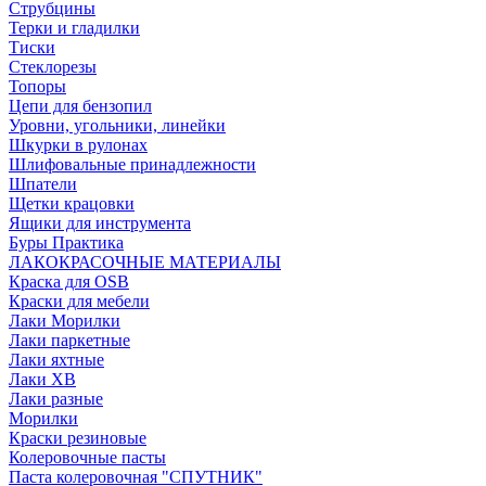
Струбцины
Терки и гладилки
Тиски
Стеклорезы
Топоры
Цепи для бензопил
Уровни, угольники, линейки
Шкурки в рулонах
Шлифовальные принадлежности
Шпатели
Щетки крацовки
Ящики для инструмента
Буры Практика
ЛАКОКРАСОЧНЫЕ МАТЕРИАЛЫ
Краска для OSB
Краски для мебели
Лаки Морилки
Лаки паркетные
Лаки яхтные
Лаки ХВ
Лаки разные
Морилки
Краски резиновые
Колеровочные пасты
Паста колеровочная "СПУТНИК"