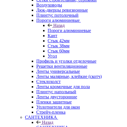
Воздуховоды
Люк-дверцы ревизионные
Плинтус потолочный
Пороги алюминиевые
Назад
Пороги алюминиевые
Кант
Стык 42мм
Стык 38мм
Стык 60мм
Угол
Профиль и уголки отделочные
Решетки вентиляционные
Ленты универсальные
Ленты малярные, клейкие (скотч)
Стеклохолст
Ленты кромочные для пола
Плинтус напольный
Ленты двусторонние
Пленки защитные
Уплотнители для окон
Стрейч-пленка
САНТЕХНИКА
Назад