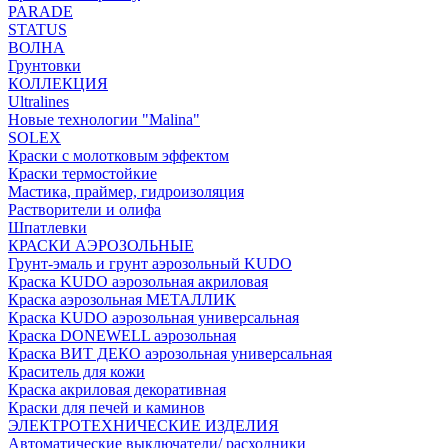
PARADE
STATUS
ВОЛНА
Грунтовки
КОЛЛЕКЦИЯ
Ultralines
Новые технологии "Malina"
SOLEX
Краски с молотковым эффектом
Краски термостойкие
Мастика, праймер, гидроизоляция
Растворители и олифа
Шпатлевки
КРАСКИ АЭРОЗОЛЬНЫЕ
Грунт-эмаль и грунт аэрозольный KUDO
Краска KUDO аэрозольная акриловая
Краска аэрозольная МЕТАЛЛИК
Краска KUDO аэрозольная универсальная
Краска DONEWELL аэрозольная
Краска ВИТ ДЕКО аэрозольная универсальная
Краситель для кожи
Краска акриловая декоративная
Краски для печей и каминов
ЭЛЕКТРОТЕХНИЧЕСКИЕ ИЗДЕЛИЯ
Автоматические выключатели/ расходники