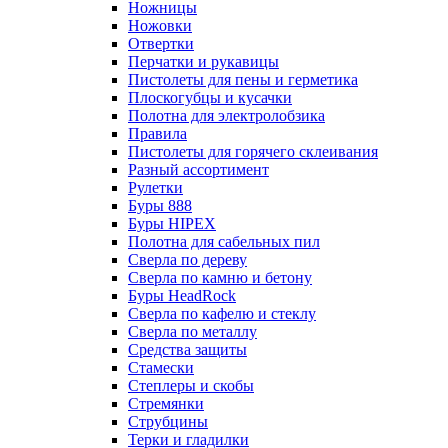
Ножницы
Ножовки
Отвертки
Перчатки и рукавицы
Пистолеты для пены и герметика
Плоскогубцы и кусачки
Полотна для электролобзика
Правила
Пистолеты для горячего склеивания
Разный ассортимент
Рулетки
Буры 888
Буры HIPEX
Полотна для сабельных пил
Сверла по дереву
Сверла по камню и бетону
Буры HeadRock
Сверла по кафелю и стеклу
Сверла по металлу
Средства защиты
Стамески
Степлеры и скобы
Стремянки
Струбцины
Терки и гладилки