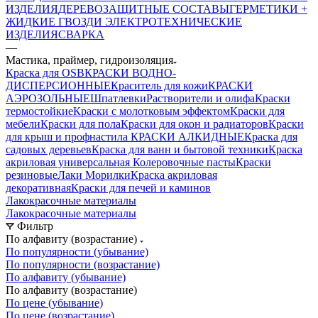
ИЗДЕЛИЯ
ДЕРЕВОЗАЩИТНЫЕ СОСТАВЫ
ГЕРМЕТИКИ +
ЖИДКИЕ ГВОЗДИ
ЭЛЕКТРОТЕХНИЧЕСКИЕ
ИЗДЕЛИЯ
СВАРКА
—
Мастика, праймер, гидроизоляция
Краска для OSB
КРАСКИ ВОДНО-
ДИСПЕРСИОННЫЕ
Краситель для кожи
КРАСКИ
АЭРОЗОЛЬНЫЕ
Шпатлевки
Растворители и олифа
Краски
термостойкие
Краски с молотковым эффектом
Краски для
мебели
Краски для пола
Краски для окон и радиаторов
Краски
для крыш и профнастила
КРАСКИ АЛКИДНЫЕ
Краска для
садовых деревьев
Краска для ванн и бытовой техники
Краска
акриловая универсальная
Колеровочные пасты
Краски
резиновые
Лаки Морилки
Краска акриловая
декоративная
Краски для печей и каминов
Лакокрасочные материалы
Лакокрасочные материалы
Фильтр
По алфавиту (возрастание)
По популярности (убывание)
По популярности (возрастание)
По алфавиту (убывание)
По алфавиту (возрастание)
По цене (убывание)
По цене (возрастание)