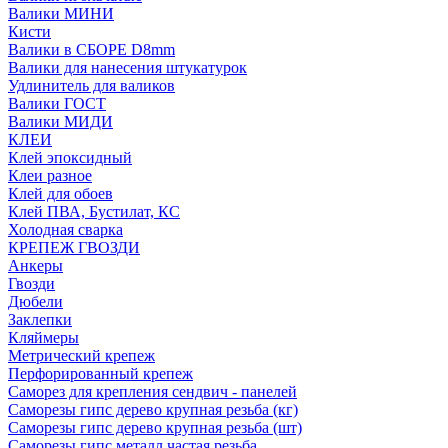
Валики МИНИ
Кисти
Валики в СБОРЕ D8mm
Валики для нанесения штукатурок
Удлинитель для валиков
Валики ГОСТ
Валики МИДИ
КЛЕИ
Клей эпоксидный
Клеи разное
Клей для обоев
Клей ПВА, Бустилат, КС
Холодная сварка
КРЕПЕЖ ГВОЗДИ
Анкеры
Гвозди
Дюбели
Заклепки
Кляймеры
Метрический крепеж
Перфорированный крепеж
Саморез для крепления сендвич - панелей
Саморезы гипс дерево крупная резьба (кг)
Саморезы гипс дерево крупная резьба (шт)
Саморезы гипс металл частая резьба