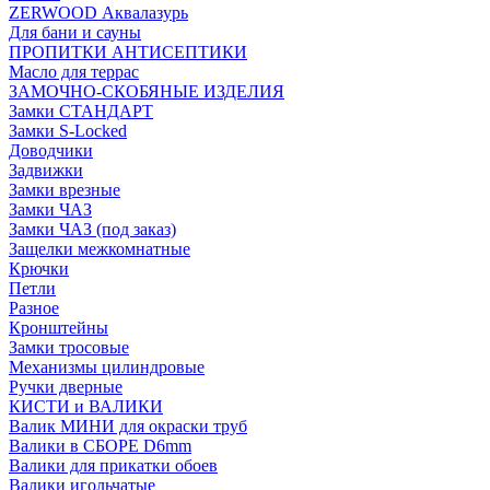
ZERWOOD Аквалазурь
Для бани и сауны
ПРОПИТКИ АНТИСЕПТИКИ
Масло для террас
ЗАМОЧНО-СКОБЯНЫЕ ИЗДЕЛИЯ
Замки СТАНДАРТ
Замки S-Locked
Доводчики
Задвижки
Замки врезные
Замки ЧАЗ
Замки ЧАЗ (под заказ)
Защелки межкомнатные
Крючки
Петли
Разное
Кронштейны
Замки тросовые
Механизмы цилиндровые
Ручки дверные
КИСТИ и ВАЛИКИ
Валик МИНИ для окраски труб
Валики в СБОРЕ D6mm
Валики для прикатки обоев
Валики игольчатые