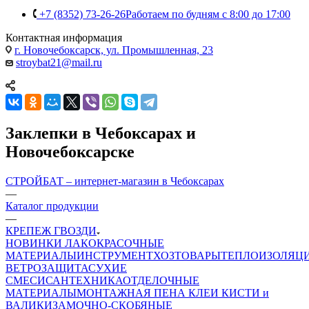
+7 (8352) 73-26-26
Работаем по будням с 8:00 до 17:00
Контактная информация
г. Новочебоксарск, ул. Промышленная, 23
stroybat21@mail.ru
Заклепки в Чебоксарах и
Новочебоксарске
СТРОЙБАТ – интернет-магазин в Чебоксарах
—
Каталог продукции
—
КРЕПЕЖ ГВОЗДИ
НОВИНКИ
ЛАКОКРАСОЧНЫЕ
МАТЕРИАЛЫ
ИНСТРУМЕНТ
ХОЗТОВАРЫ
ТЕПЛОИЗОЛЯЦ
ВЕТРОЗАЩИТА
СУХИЕ
СМЕСИ
САНТЕХНИКА
ОТДЕЛОЧНЫЕ
МАТЕРИАЛЫ
МОНТАЖНАЯ ПЕНА
КЛЕИ
КИСТИ и
ВАЛИКИ
ЗАМОЧНО-СКОБЯНЫЕ