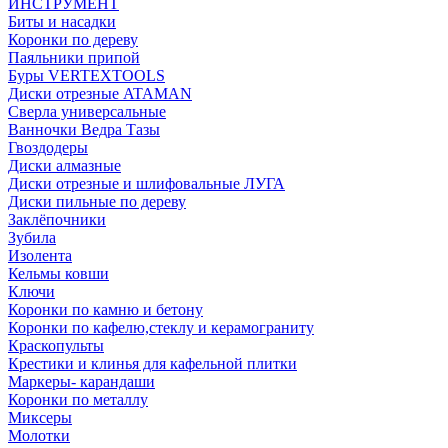
ИНСТРУМЕНТ
Биты и насадки
Коронки по дереву
Паяльники припой
Буры VERTEXTOOLS
Диски отрезные ATAMAN
Сверла универсальные
Ванночки Ведра Тазы
Гвоздодеры
Диски алмазные
Диски отрезные и шлифовальные ЛУГА
Диски пильные по дереву
Заклёпочники
Зубила
Изолента
Кельмы ковши
Ключи
Коронки по камню и бетону
Коронки по кафелю,стеклу и керамограниту
Краскопульты
Крестики и клинья для кафельной плитки
Маркеры- карандаши
Коронки по металлу
Миксеры
Молотки