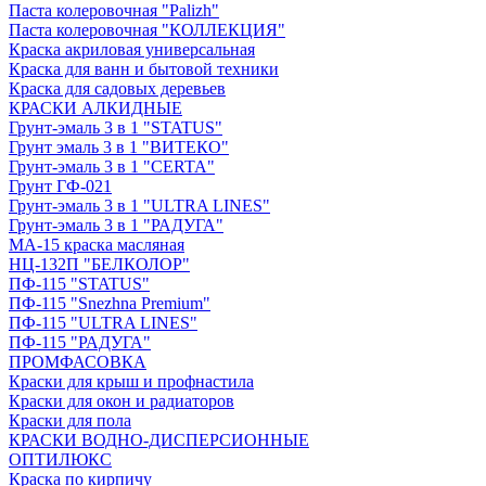
Паста колеровочная "Palizh"
Паста колеровочная "КОЛЛЕКЦИЯ"
Краска акриловая универсальная
Краска для ванн и бытовой техники
Краска для садовых деревьев
КРАСКИ АЛКИДНЫЕ
Грунт-эмаль 3 в 1 "STATUS"
Грунт эмаль 3 в 1 "ВИТЕКО"
Грунт-эмаль 3 в 1 "CERTA"
Грунт ГФ-021
Грунт-эмаль 3 в 1 "ULTRA LINES"
Грунт-эмаль 3 в 1 "РАДУГА"
МА-15 краска масляная
НЦ-132П "БЕЛКОЛОР"
ПФ-115 "STATUS"
ПФ-115 "Snezhna Premium"
ПФ-115 "ULTRA LINES"
ПФ-115 "РАДУГА"
ПРОМФАСОВКА
Краски для крыш и профнастила
Краски для окон и радиаторов
Краски для пола
КРАСКИ ВОДНО-ДИСПЕРСИОННЫЕ
ОПТИЛЮКС
Краска по кирпичу