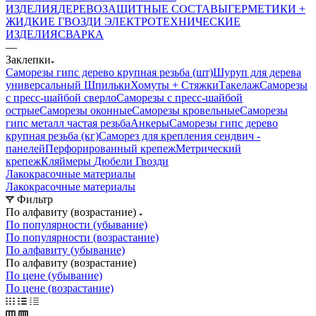
ИЗДЕЛИЯ
ДЕРЕВОЗАЩИТНЫЕ СОСТАВЫ
ГЕРМЕТИКИ +
ЖИДКИЕ ГВОЗДИ
ЭЛЕКТРОТЕХНИЧЕСКИЕ
ИЗДЕЛИЯ
СВАРКА
—
Заклепки
Саморезы гипс дерево крупная резьба (шт)
Шуруп для дерева
универсальный
Шпильки
Хомуты + Стяжки
Такелаж
Саморезы
с пресс-шайбой сверло
Саморезы с пресс-шайбой
острые
Саморезы оконные
Саморезы кровельные
Саморезы
гипс металл частая резьба
Анкеры
Саморезы гипс дерево
крупная резьба (кг)
Саморез для крепления сендвич -
панелей
Перфорированный крепеж
Метрический
крепеж
Кляймеры
Дюбели
Гвозди
Лакокрасочные материалы
Лакокрасочные материалы
Фильтр
По алфавиту (возрастание)
По популярности (убывание)
По популярности (возрастание)
По алфавиту (убывание)
По алфавиту (возрастание)
По цене (убывание)
По цене (возрастание)