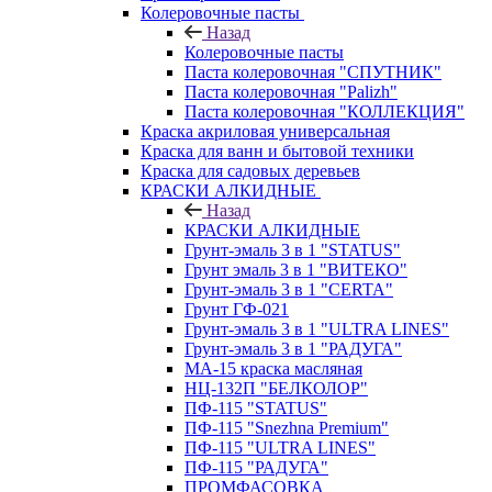
Колеровочные пасты
Назад
Колеровочные пасты
Паста колеровочная "СПУТНИК"
Паста колеровочная "Palizh"
Паста колеровочная "КОЛЛЕКЦИЯ"
Краска акриловая универсальная
Краска для ванн и бытовой техники
Краска для садовых деревьев
КРАСКИ АЛКИДНЫЕ
Назад
КРАСКИ АЛКИДНЫЕ
Грунт-эмаль 3 в 1 "STATUS"
Грунт эмаль 3 в 1 "ВИТЕКО"
Грунт-эмаль 3 в 1 "CERTA"
Грунт ГФ-021
Грунт-эмаль 3 в 1 "ULTRA LINES"
Грунт-эмаль 3 в 1 "РАДУГА"
МА-15 краска масляная
НЦ-132П "БЕЛКОЛОР"
ПФ-115 "STATUS"
ПФ-115 "Snezhna Premium"
ПФ-115 "ULTRA LINES"
ПФ-115 "РАДУГА"
ПРОМФАСОВКА