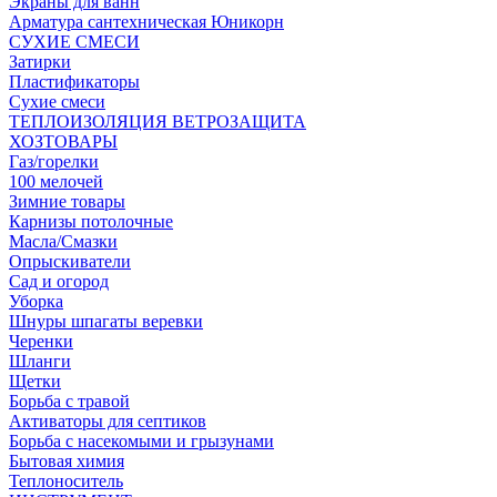
Экраны для ванн
Арматура сантехническая Юникорн
СУХИЕ СМЕСИ
Затирки
Пластификаторы
Сухие смеси
ТЕПЛОИЗОЛЯЦИЯ ВЕТРОЗАЩИТА
ХОЗТОВАРЫ
Газ/горелки
100 мелочей
Зимние товары
Карнизы потолочные
Масла/Смазки
Опрыскиватели
Сад и огород
Уборка
Шнуры шпагаты веревки
Черенки
Шланги
Щетки
Борьба с травой
Активаторы для септиков
Борьба с насекомыми и грызунами
Бытовая химия
Теплоноситель