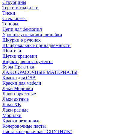
Струбцины
Терки и гладилки
Тиски
Стеклорезы
Топоры
Цепи для бензопил
Уровни, угольники, линейки
Шкурки в рулонах
Шлифовальные принадлежности
Шпатели
Щетки крацовки
Ящики для инструмента
Буры Практика
ЛАКОКРАСОЧНЫЕ МАТЕРИАЛЫ
Краска для OSB
Краски для мебели
Лаки Морилки
Лаки паркетные
Лаки яхтные
Лаки ХВ
Лаки разные
Морилки
Краски резиновые
Колеровочные пасты
Паста колеровочная "СПУТНИК"