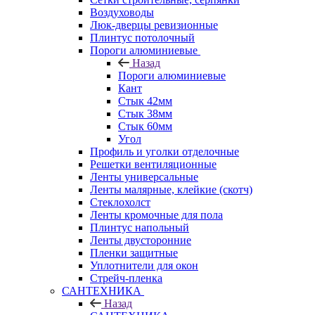
Воздуховоды
Люк-дверцы ревизионные
Плинтус потолочный
Пороги алюминиевые
Назад
Пороги алюминиевые
Кант
Стык 42мм
Стык 38мм
Стык 60мм
Угол
Профиль и уголки отделочные
Решетки вентиляционные
Ленты универсальные
Ленты малярные, клейкие (скотч)
Стеклохолст
Ленты кромочные для пола
Плинтус напольный
Ленты двусторонние
Пленки защитные
Уплотнители для окон
Стрейч-пленка
САНТЕХНИКА
Назад