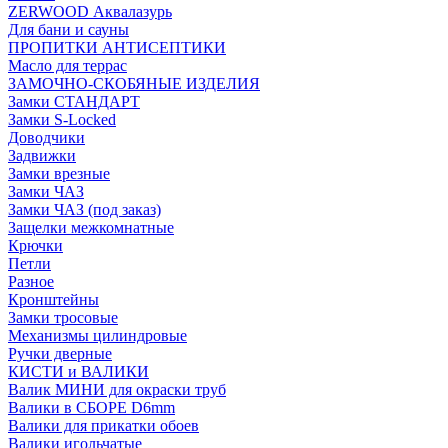
ZERWOOD Аквалазурь
Для бани и сауны
ПРОПИТКИ АНТИСЕПТИКИ
Масло для террас
ЗАМОЧНО-СКОБЯНЫЕ ИЗДЕЛИЯ
Замки СТАНДАРТ
Замки S-Locked
Доводчики
Задвижки
Замки врезные
Замки ЧАЗ
Замки ЧАЗ (под заказ)
Защелки межкомнатные
Крючки
Петли
Разное
Кронштейны
Замки тросовые
Механизмы цилиндровые
Ручки дверные
КИСТИ и ВАЛИКИ
Валик МИНИ для окраски труб
Валики в СБОРЕ D6mm
Валики для прикатки обоев
Валики игольчатые