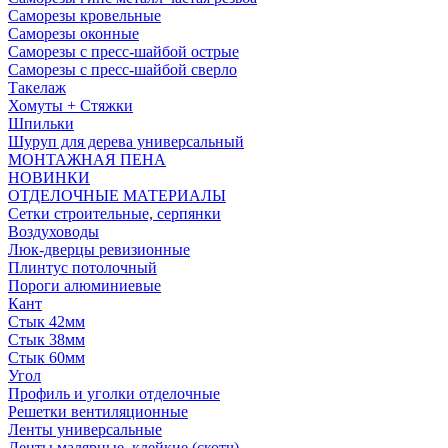
Саморезы кровельные
Саморезы оконные
Саморезы с пресс-шайбой острые
Саморезы с пресс-шайбой сверло
Такелаж
Хомуты + Стяжки
Шпильки
Шуруп для дерева универсальный
МОНТАЖНАЯ ПЕНА
НОВИНКИ
ОТДЕЛОЧНЫЕ МАТЕРИАЛЫ
Сетки строительные, серпянки
Воздуховоды
Люк-дверцы ревизионные
Плинтус потолочный
Пороги алюминиевые
Кант
Стык 42мм
Стык 38мм
Стык 60мм
Угол
Профиль и уголки отделочные
Решетки вентиляционные
Ленты универсальные
Ленты малярные, клейкие (скотч)