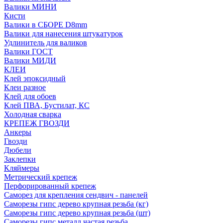
Валики МИНИ
Кисти
Валики в СБОРЕ D8mm
Валики для нанесения штукатурок
Удлинитель для валиков
Валики ГОСТ
Валики МИДИ
КЛЕИ
Клей эпоксидный
Клеи разное
Клей для обоев
Клей ПВА, Бустилат, КС
Холодная сварка
КРЕПЕЖ ГВОЗДИ
Анкеры
Гвозди
Дюбели
Заклепки
Кляймеры
Метрический крепеж
Перфорированный крепеж
Саморез для крепления сендвич - панелей
Саморезы гипс дерево крупная резьба (кг)
Саморезы гипс дерево крупная резьба (шт)
Саморезы гипс металл частая резьба