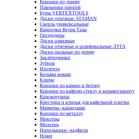
Коронки по дереву
Паяльники припой
Буры VERTEXTOOLS
Диски отрезные ATAMAN
Сверла универсальные
Ванночки Ведра Тазы
Гвоздодеры
Диски алмазные
Диски отрезные и шлифовальные ЛУГА
Диски пильные по дереву
Заклёпочники
Зубила
Изолента
Кельмы ковши
Ключи
Коронки по камню и бетону
Коронки по кафелю,стеклу и керамограниту
Краскопульты
Крестики и клинья для кафельной плитки
Маркеры- карандаши
Коронки по металлу
Миксеры
Молотки
Напильники- надфили
Ножи