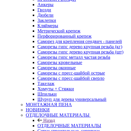
Анкеры
Гвозди
Дюбели
Заклепки
Кляймеры
Метрический крепеж
Перфорированный крепеж
Саморез для крепления сендвич - панелей
Саморезы гипс дерево крупная резьба (кг)
Саморезы гипс дерево крупная резьба (шт)
Саморезы гипс металл частая резьба
Саморезы кровельные
Саморезы оконные
Саморезы с пресс-шайбой острые
Саморезы с пресс-шайбой сверло
Такелаж
Хомуты + Стяжки
Шпильки
Шуруп для дерева универсальный
МОНТАЖНАЯ ПЕНА
НОВИНКИ
ОТДЕЛОЧНЫЕ МАТЕРИАЛЫ
Назад
ОТДЕЛОЧНЫЕ МАТЕРИАЛЫ
Сетки строительные, серпянки