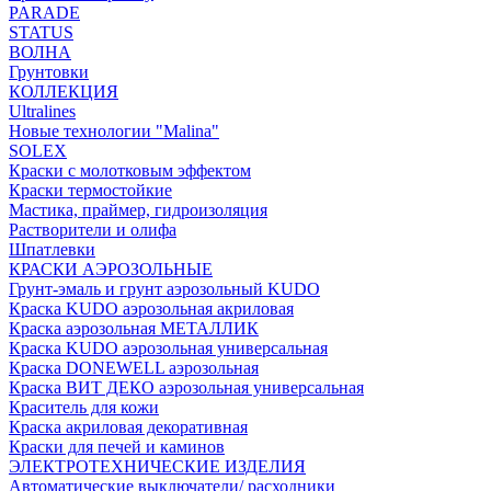
PARADE
STATUS
ВОЛНА
Грунтовки
КОЛЛЕКЦИЯ
Ultralines
Новые технологии "Malina"
SOLEX
Краски с молотковым эффектом
Краски термостойкие
Мастика, праймер, гидроизоляция
Растворители и олифа
Шпатлевки
КРАСКИ АЭРОЗОЛЬНЫЕ
Грунт-эмаль и грунт аэрозольный KUDO
Краска KUDO аэрозольная акриловая
Краска аэрозольная МЕТАЛЛИК
Краска KUDO аэрозольная универсальная
Краска DONEWELL аэрозольная
Краска ВИТ ДЕКО аэрозольная универсальная
Краситель для кожи
Краска акриловая декоративная
Краски для печей и каминов
ЭЛЕКТРОТЕХНИЧЕСКИЕ ИЗДЕЛИЯ
Автоматические выключатели/ расходники