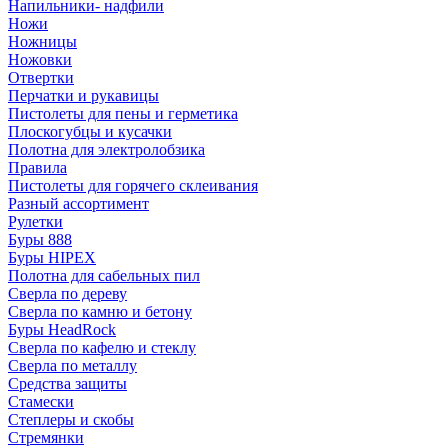
Напильники- надфили
Ножи
Ножницы
Ножовки
Отвертки
Перчатки и рукавицы
Пистолеты для пены и герметика
Плоскогубцы и кусачки
Полотна для электролобзика
Правила
Пистолеты для горячего склеивания
Разный ассортимент
Рулетки
Буры 888
Буры HIPEX
Полотна для сабельных пил
Сверла по дереву
Сверла по камню и бетону
Буры HeadRock
Сверла по кафелю и стеклу
Сверла по металлу
Средства защиты
Стамески
Степлеры и скобы
Стремянки