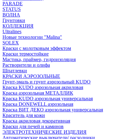
PARADE
STATUS
ВОЛНА
Грунтовки
КОЛЛЕКЦИЯ
Ultralines
Новые технологии "Malina"
SOLEX
Краски с молотковым эффектом
Краски термостойкие
Мастика, праймер, гидроизоляция
Растворители и олифа
Шпатлевки
КРАСКИ АЭРОЗОЛЬНЫЕ
Грунт-эмаль и грунт аэрозольный KUDO
Краска KUDO аэрозольная акриловая
Краска аэрозольная МЕТАЛЛИК
Краска KUDO аэрозольная универсальная
Краска DONEWELL аэрозольная
Краска ВИТ ДЕКО аэрозольная универсальная
Краситель для кожи
Краска акриловая декоративная
Краски для печей и каминов
ЭЛЕКТРОТЕХНИЧЕСКИЕ ИЗДЕЛИЯ
Автоматические выключатели/ расходники