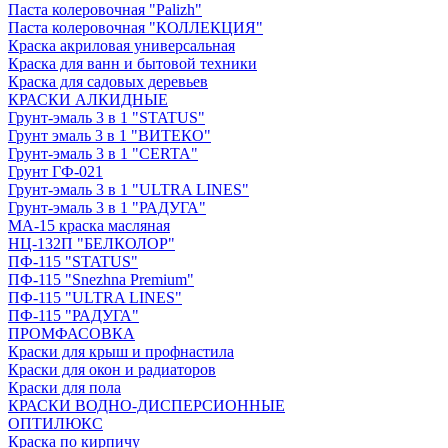
Паста колеровочная "Palizh"
Паста колеровочная "КОЛЛЕКЦИЯ"
Краска акриловая универсальная
Краска для ванн и бытовой техники
Краска для садовых деревьев
КРАСКИ АЛКИДНЫЕ
Грунт-эмаль 3 в 1 "STATUS"
Грунт эмаль 3 в 1 "ВИТЕКО"
Грунт-эмаль 3 в 1 "CERTA"
Грунт ГФ-021
Грунт-эмаль 3 в 1 "ULTRA LINES"
Грунт-эмаль 3 в 1 "РАДУГА"
МА-15 краска масляная
НЦ-132П "БЕЛКОЛОР"
ПФ-115 "STATUS"
ПФ-115 "Snezhna Premium"
ПФ-115 "ULTRA LINES"
ПФ-115 "РАДУГА"
ПРОМФАСОВКА
Краски для крыш и профнастила
Краски для окон и радиаторов
Краски для пола
КРАСКИ ВОДНО-ДИСПЕРСИОННЫЕ
ОПТИЛЮКС
Краска по кирпичу