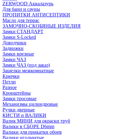
ZERWOOD Аквалазурь
Для бани и сауны
ПРОПИТКИ АНТИСЕПТИКИ
Масло для террас
ЗАМОЧНО-СКОБЯНЫЕ ИЗДЕЛИЯ
Замки СТАНДАРТ
Замки S-Locked
Доводчики
Задвижки
Замки врезные
Замки ЧАЗ
Замки ЧАЗ (под заказ)
Защелки межкомнатные
Крючки
Петли
Разное
Кронштейны
Замки тросовые
Механизмы цилиндровые
Ручки дверные
КИСТИ и ВАЛИКИ
Валик МИНИ для окраски труб
Валики в СБОРЕ D6mm
Валики для прикатки обоев
Валики игольчатые