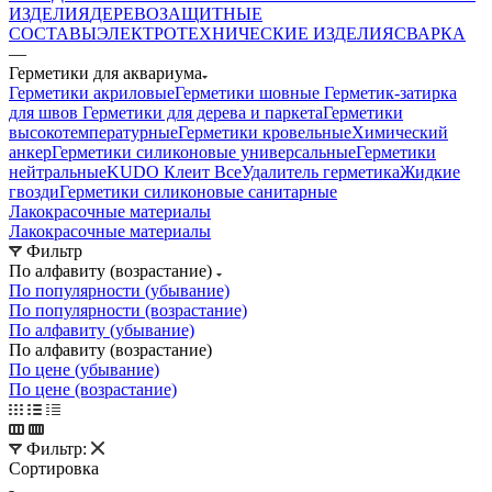
ИЗДЕЛИЯ
ДЕРЕВОЗАЩИТНЫЕ
СОСТАВЫ
ЭЛЕКТРОТЕХНИЧЕСКИЕ ИЗДЕЛИЯ
СВАРКА
—
Герметики для аквариума
Герметики акриловые
Герметики шовные
Герметик-затирка
для швов
Герметики для дерева и паркета
Герметики
высокотемпературные
Герметики кровельные
Химический
анкер
Герметики силиконовые универсальные
Герметики
нейтральные
KUDO Клеит Все
Удалитель герметика
Жидкие
гвозди
Герметики силиконовые санитарные
Лакокрасочные материалы
Лакокрасочные материалы
Фильтр
По алфавиту (возрастание)
По популярности (убывание)
По популярности (возрастание)
По алфавиту (убывание)
По алфавиту (возрастание)
По цене (убывание)
По цене (возрастание)
Фильтр:
Сортировка