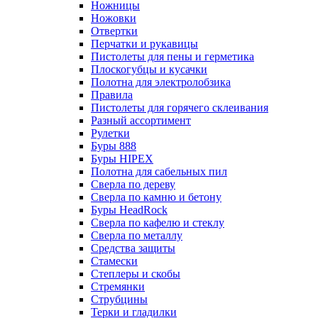
Ножницы
Ножовки
Отвертки
Перчатки и рукавицы
Пистолеты для пены и герметика
Плоскогубцы и кусачки
Полотна для электролобзика
Правила
Пистолеты для горячего склеивания
Разный ассортимент
Рулетки
Буры 888
Буры HIPEX
Полотна для сабельных пил
Сверла по дереву
Сверла по камню и бетону
Буры HeadRock
Сверла по кафелю и стеклу
Сверла по металлу
Средства защиты
Стамески
Степлеры и скобы
Стремянки
Струбцины
Терки и гладилки