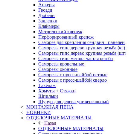
Анкеры
Гвозди
Дюбели
Заклепки
Кляймеры
Метрический крепеж
Перфорированный крепеж
Саморез для крепления сендвич - панелей
Саморезы гипс дерево крупная резьба (кг)
Саморезы гипс дерево крупная резьба (шт)
Саморезы гипс металл частая резьба
Саморезы кровельные
Саморезы оконные
Саморезы с пресс-шайбой острые
Саморезы с пресс-шайбой сверло
Такелаж
Хомуты + Стяжки
Шпильки
Шуруп для дерева универсальный
МОНТАЖНАЯ ПЕНА
НОВИНКИ
ОТДЕЛОЧНЫЕ МАТЕРИАЛЫ
Назад
ОТДЕЛОЧНЫЕ МАТЕРИАЛЫ
Сетки строительные, серпянки