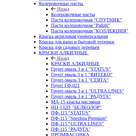
Колеровочные пасты
Назад
Колеровочные пасты
Паста колеровочная "СПУТНИК"
Паста колеровочная "Palizh"
Паста колеровочная "КОЛЛЕКЦИЯ"
Краска акриловая универсальная
Краска для ванн и бытовой техники
Краска для садовых деревьев
КРАСКИ АЛКИДНЫЕ
Назад
КРАСКИ АЛКИДНЫЕ
Грунт-эмаль 3 в 1 "STATUS"
Грунт эмаль 3 в 1 "ВИТЕКО"
Грунт-эмаль 3 в 1 "CERTA"
Грунт ГФ-021
Грунт-эмаль 3 в 1 "ULTRA LINES"
Грунт-эмаль 3 в 1 "РАДУГА"
МА-15 краска масляная
НЦ-132П "БЕЛКОЛОР"
ПФ-115 "STATUS"
ПФ-115 "Snezhna Premium"
ПФ-115 "ULTRA LINES"
ПФ-115 "РАДУГА"
ПРОМФАСОВКА