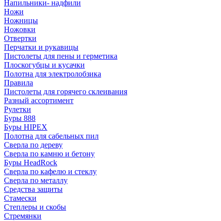
Напильники- надфили
Ножи
Ножницы
Ножовки
Отвертки
Перчатки и рукавицы
Пистолеты для пены и герметика
Плоскогубцы и кусачки
Полотна для электролобзика
Правила
Пистолеты для горячего склеивания
Разный ассортимент
Рулетки
Буры 888
Буры HIPEX
Полотна для сабельных пил
Сверла по дереву
Сверла по камню и бетону
Буры HeadRock
Сверла по кафелю и стеклу
Сверла по металлу
Средства защиты
Стамески
Степлеры и скобы
Стремянки