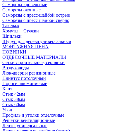
Саморезы кровельные
Саморезы оконные
Саморезы с пресс-шайбой острые
Саморезы с пресс-шайбой сверло
Такелаж
Хомуты + Стяжки
Шпильки
Шуруп для дерева универсальный
МОНТАЖНАЯ ПЕНА
НОВИНКИ
ОТДЕЛОЧНЫЕ МАТЕРИАЛЫ
Сетки строительные, серпянки
Воздуховоды
Люк-дверцы ревизионные
Плинтус потолочный
Пороги алюминиевые
Кант
Стык 42мм
Стык 38мм
Стык 60мм
Угол
Профиль и уголки отделочные
Решетки вентиляционные
Ленты универсальные
Ленты малярные, клейкие (скотч)