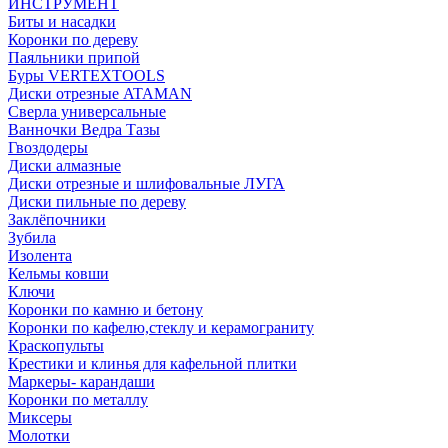
ИНСТРУМЕНТ
Биты и насадки
Коронки по дереву
Паяльники припой
Буры VERTEXTOOLS
Диски отрезные ATAMAN
Сверла универсальные
Ванночки Ведра Тазы
Гвоздодеры
Диски алмазные
Диски отрезные и шлифовальные ЛУГА
Диски пильные по дереву
Заклёпочники
Зубила
Изолента
Кельмы ковши
Ключи
Коронки по камню и бетону
Коронки по кафелю,стеклу и керамограниту
Краскопульты
Крестики и клинья для кафельной плитки
Маркеры- карандаши
Коронки по металлу
Миксеры
Молотки