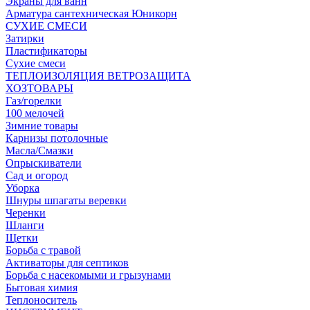
Экраны для ванн
Арматура сантехническая Юникорн
СУХИЕ СМЕСИ
Затирки
Пластификаторы
Сухие смеси
ТЕПЛОИЗОЛЯЦИЯ ВЕТРОЗАЩИТА
ХОЗТОВАРЫ
Газ/горелки
100 мелочей
Зимние товары
Карнизы потолочные
Масла/Смазки
Опрыскиватели
Сад и огород
Уборка
Шнуры шпагаты веревки
Черенки
Шланги
Щетки
Борьба с травой
Активаторы для септиков
Борьба с насекомыми и грызунами
Бытовая химия
Теплоноситель