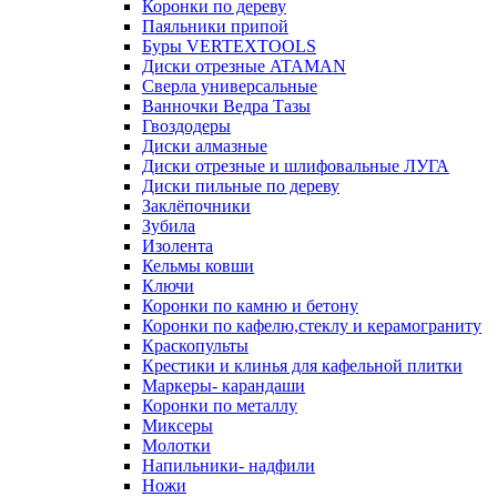
Коронки по дереву
Паяльники припой
Буры VERTEXTOOLS
Диски отрезные ATAMAN
Сверла универсальные
Ванночки Ведра Тазы
Гвоздодеры
Диски алмазные
Диски отрезные и шлифовальные ЛУГА
Диски пильные по дереву
Заклёпочники
Зубила
Изолента
Кельмы ковши
Ключи
Коронки по камню и бетону
Коронки по кафелю,стеклу и керамограниту
Краскопульты
Крестики и клинья для кафельной плитки
Маркеры- карандаши
Коронки по металлу
Миксеры
Молотки
Напильники- надфили
Ножи