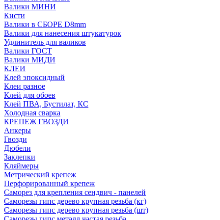
Валики МИНИ
Кисти
Валики в СБОРЕ D8mm
Валики для нанесения штукатурок
Удлинитель для валиков
Валики ГОСТ
Валики МИДИ
КЛЕИ
Клей эпоксидный
Клеи разное
Клей для обоев
Клей ПВА, Бустилат, КС
Холодная сварка
КРЕПЕЖ ГВОЗДИ
Анкеры
Гвозди
Дюбели
Заклепки
Кляймеры
Метрический крепеж
Перфорированный крепеж
Саморез для крепления сендвич - панелей
Саморезы гипс дерево крупная резьба (кг)
Саморезы гипс дерево крупная резьба (шт)
Саморезы гипс металл частая резьба