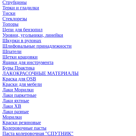
Струбцины
Терки и гладилки
Тиски
Стеклорезы
Топоры
Цепи для бензопил
Уровни, угольники, линейки
Шкурки в рулонах
Шлифовальные принадлежности
Шпатели
Щетки крацовки
Ящики для инструмента
Буры Практика
ЛАКОКРАСОЧНЫЕ МАТЕРИАЛЫ
Краска для OSB
Краски для мебели
Лаки Морилки
Лаки паркетные
Лаки яхтные
Лаки ХВ
Лаки разные
Морилки
Краски резиновые
Колеровочные пасты
Паста колеровочная "СПУТНИК"