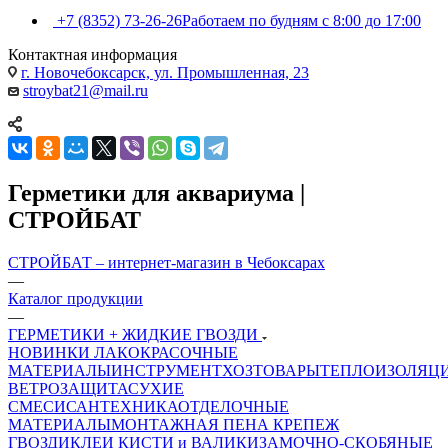
+7 (8352) 73-26-26
Работаем по будням с 8:00 до 17:00
Контактная информация
г. Новочебоксарск, ул. Промышленная, 23
stroybat21@mail.ru
Герметики для аквариума |
СТРОЙБАТ
СТРОЙБАТ – интернет-магазин в Чебоксарах
—
Каталог продукции
—
ГЕРМЕТИКИ + ЖИДКИЕ ГВОЗДИ
НОВИНКИ
ЛАКОКРАСОЧНЫЕ
МАТЕРИАЛЫ
ИНСТРУМЕНТ
ХОЗТОВАРЫ
ТЕПЛОИЗОЛЯЦ
ВЕТРОЗАЩИТА
СУХИЕ
СМЕСИ
САНТЕХНИКА
ОТДЕЛОЧНЫЕ
МАТЕРИАЛЫ
МОНТАЖНАЯ ПЕНА
КРЕПЕЖ
ГВОЗДИ
КЛЕИ
КИСТИ и ВАЛИКИ
ЗАМОЧНО-СКОБЯНЫЕ