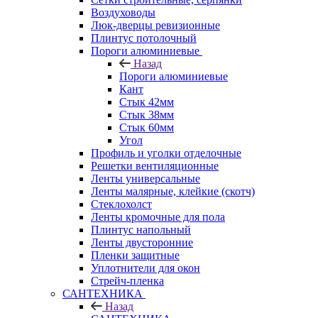
Воздуховоды
Люк-дверцы ревизионные
Плинтус потолочный
Пороги алюминиевые
Назад
Пороги алюминиевые
Кант
Стык 42мм
Стык 38мм
Стык 60мм
Угол
Профиль и уголки отделочные
Решетки вентиляционные
Ленты универсальные
Ленты малярные, клейкие (скотч)
Стеклохолст
Ленты кромочные для пола
Плинтус напольный
Ленты двусторонние
Пленки защитные
Уплотнители для окон
Стрейч-пленка
САНТЕХНИКА
Назад