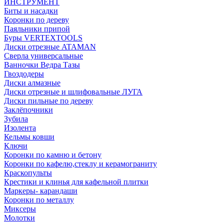
ИНСТРУМЕНТ
Биты и насадки
Коронки по дереву
Паяльники припой
Буры VERTEXTOOLS
Диски отрезные ATAMAN
Сверла универсальные
Ванночки Ведра Тазы
Гвоздодеры
Диски алмазные
Диски отрезные и шлифовальные ЛУГА
Диски пильные по дереву
Заклёпочники
Зубила
Изолента
Кельмы ковши
Ключи
Коронки по камню и бетону
Коронки по кафелю,стеклу и керамограниту
Краскопульты
Крестики и клинья для кафельной плитки
Маркеры- карандаши
Коронки по металлу
Миксеры
Молотки