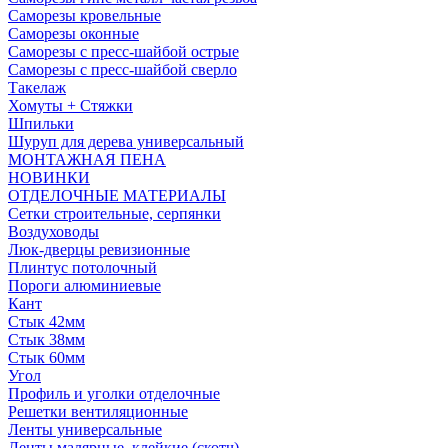
Саморезы кровельные
Саморезы оконные
Саморезы с пресс-шайбой острые
Саморезы с пресс-шайбой сверло
Такелаж
Хомуты + Стяжки
Шпильки
Шуруп для дерева универсальный
МОНТАЖНАЯ ПЕНА
НОВИНКИ
ОТДЕЛОЧНЫЕ МАТЕРИАЛЫ
Сетки строительные, серпянки
Воздуховоды
Люк-дверцы ревизионные
Плинтус потолочный
Пороги алюминиевые
Кант
Стык 42мм
Стык 38мм
Стык 60мм
Угол
Профиль и уголки отделочные
Решетки вентиляционные
Ленты универсальные
Ленты малярные, клейкие (скотч)