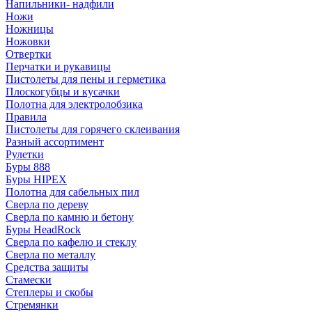
Напильники- надфили
Ножи
Ножницы
Ножовки
Отвертки
Перчатки и рукавицы
Пистолеты для пены и герметика
Плоскогубцы и кусачки
Полотна для электролобзика
Правила
Пистолеты для горячего склеивания
Разный ассортимент
Рулетки
Буры 888
Буры HIPEX
Полотна для сабельных пил
Сверла по дереву
Сверла по камню и бетону
Буры HeadRock
Сверла по кафелю и стеклу
Сверла по металлу
Средства защиты
Стамески
Степлеры и скобы
Стремянки