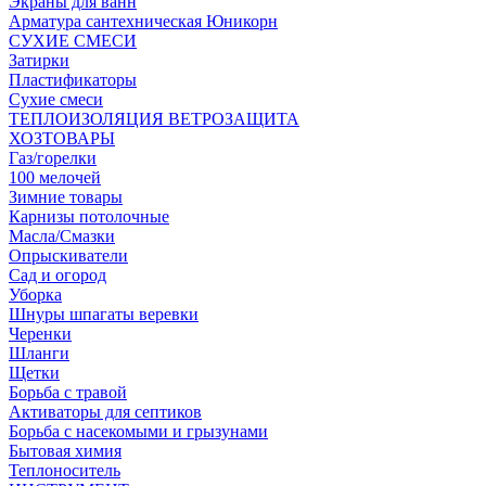
Экраны для ванн
Арматура сантехническая Юникорн
СУХИЕ СМЕСИ
Затирки
Пластификаторы
Сухие смеси
ТЕПЛОИЗОЛЯЦИЯ ВЕТРОЗАЩИТА
ХОЗТОВАРЫ
Газ/горелки
100 мелочей
Зимние товары
Карнизы потолочные
Масла/Смазки
Опрыскиватели
Сад и огород
Уборка
Шнуры шпагаты веревки
Черенки
Шланги
Щетки
Борьба с травой
Активаторы для септиков
Борьба с насекомыми и грызунами
Бытовая химия
Теплоноситель