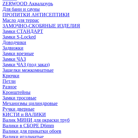
ZERWOOD Аквалазурь
Для бани и сауны
ПРОПИТКИ АНТИСЕПТИКИ
Масло для террас
ЗАМОЧНО-СКОБЯНЫЕ ИЗДЕЛИЯ
Замки СТАНДАРТ
Замки S-Locked
Доводчики
Задвижки
Замки врезные
Замки ЧАЗ
Замки ЧАЗ (под заказ)
Защелки межкомнатные
Крючки
Петли
Разное
Кронштейны
Замки тросовые
Механизмы цилиндровые
Ручки дверные
КИСТИ и ВАЛИКИ
Валик МИНИ для окраски труб
Валики в СБОРЕ D6mm
Валики для прикатки обоев
Валики игольчатые