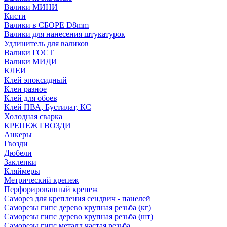
Валики МИНИ
Кисти
Валики в СБОРЕ D8mm
Валики для нанесения штукатурок
Удлинитель для валиков
Валики ГОСТ
Валики МИДИ
КЛЕИ
Клей эпоксидный
Клеи разное
Клей для обоев
Клей ПВА, Бустилат, КС
Холодная сварка
КРЕПЕЖ ГВОЗДИ
Анкеры
Гвозди
Дюбели
Заклепки
Кляймеры
Метрический крепеж
Перфорированный крепеж
Саморез для крепления сендвич - панелей
Саморезы гипс дерево крупная резьба (кг)
Саморезы гипс дерево крупная резьба (шт)
Саморезы гипс металл частая резьба