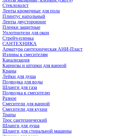
Стеклохолст
Ленты кромочные для пола
Плинтус напольный
Ленты двусторонние
Пленки защитные
Уплотнители для окон
Стрейч-пленка
САНТЕХНИКА
Арматура сантехническая АНИ-Пласт
Изливы к смесителям
Канализация
Карнизы и шторки для ванной
Краны
Лейки для душа
Подводка для воды
Шланги для газа
Подводка к смесителю
Разное
Смесители для ванной
Смесители для кухни
Трапы
Трос сантехнический
Шланги для душа
Шланги для стиральной машины