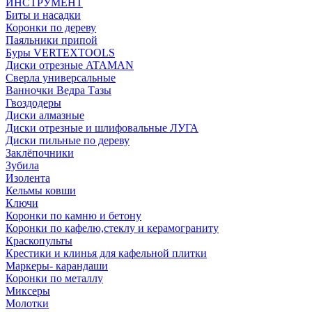
ИНСТРУМЕНТ
Биты и насадки
Коронки по дереву
Паяльники припой
Буры VERTEXTOOLS
Диски отрезные ATAMAN
Сверла универсальные
Ванночки Ведра Тазы
Гвоздодеры
Диски алмазные
Диски отрезные и шлифовальные ЛУГА
Диски пильные по дереву
Заклёпочники
Зубила
Изолента
Кельмы ковши
Ключи
Коронки по камню и бетону
Коронки по кафелю,стеклу и керамограниту
Краскопульты
Крестики и клинья для кафельной плитки
Маркеры- карандаши
Коронки по металлу
Миксеры
Молотки