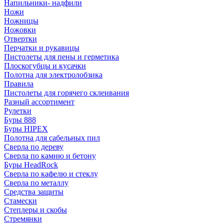
Напильники- надфили
Ножи
Ножницы
Ножовки
Отвертки
Перчатки и рукавицы
Пистолеты для пены и герметика
Плоскогубцы и кусачки
Полотна для электролобзика
Правила
Пистолеты для горячего склеивания
Разный ассортимент
Рулетки
Буры 888
Буры HIPEX
Полотна для сабельных пил
Сверла по дереву
Сверла по камню и бетону
Буры HeadRock
Сверла по кафелю и стеклу
Сверла по металлу
Средства защиты
Стамески
Степлеры и скобы
Стремянки