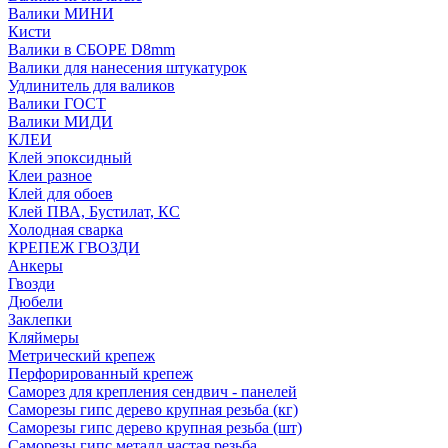
Валики МИНИ
Кисти
Валики в СБОРЕ D8mm
Валики для нанесения штукатурок
Удлинитель для валиков
Валики ГОСТ
Валики МИДИ
КЛЕИ
Клей эпоксидный
Клеи разное
Клей для обоев
Клей ПВА, Бустилат, КС
Холодная сварка
КРЕПЕЖ ГВОЗДИ
Анкеры
Гвозди
Дюбели
Заклепки
Кляймеры
Метрический крепеж
Перфорированный крепеж
Саморез для крепления сендвич - панелей
Саморезы гипс дерево крупная резьба (кг)
Саморезы гипс дерево крупная резьба (шт)
Саморезы гипс металл частая резьба