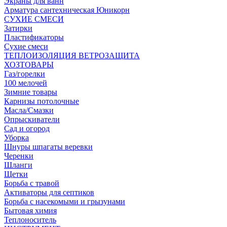
Экраны для ванн
Арматура сантехническая Юникорн
СУХИЕ СМЕСИ
Затирки
Пластификаторы
Сухие смеси
ТЕПЛОИЗОЛЯЦИЯ ВЕТРОЗАЩИТА
ХОЗТОВАРЫ
Газ/горелки
100 мелочей
Зимние товары
Карнизы потолочные
Масла/Смазки
Опрыскиватели
Сад и огород
Уборка
Шнуры шпагаты веревки
Черенки
Шланги
Щетки
Борьба с травой
Активаторы для септиков
Борьба с насекомыми и грызунами
Бытовая химия
Теплоноситель