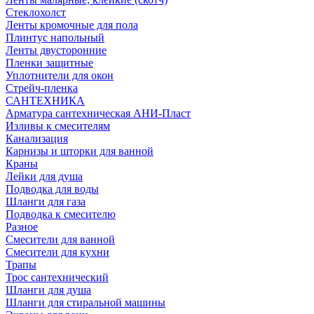
Стеклохолст
Ленты кромочные для пола
Плинтус напольный
Ленты двусторонние
Пленки защитные
Уплотнители для окон
Стрейч-пленка
САНТЕХНИКА
Арматура сантехническая АНИ-Пласт
Изливы к смесителям
Канализация
Карнизы и шторки для ванной
Краны
Лейки для душа
Подводка для воды
Шланги для газа
Подводка к смесителю
Разное
Смесители для ванной
Смесители для кухни
Трапы
Трос сантехнический
Шланги для душа
Шланги для стиральной машины