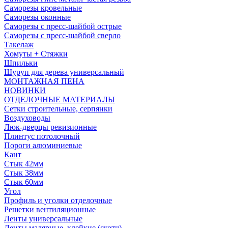
Саморезы кровельные
Саморезы оконные
Саморезы с пресс-шайбой острые
Саморезы с пресс-шайбой сверло
Такелаж
Хомуты + Стяжки
Шпильки
Шуруп для дерева универсальный
МОНТАЖНАЯ ПЕНА
НОВИНКИ
ОТДЕЛОЧНЫЕ МАТЕРИАЛЫ
Сетки строительные, серпянки
Воздуховоды
Люк-дверцы ревизионные
Плинтус потолочный
Пороги алюминиевые
Кант
Стык 42мм
Стык 38мм
Стык 60мм
Угол
Профиль и уголки отделочные
Решетки вентиляционные
Ленты универсальные
Ленты малярные, клейкие (скотч)