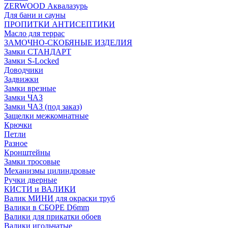
ZERWOOD Аквалазурь
Для бани и сауны
ПРОПИТКИ АНТИСЕПТИКИ
Масло для террас
ЗАМОЧНО-СКОБЯНЫЕ ИЗДЕЛИЯ
Замки СТАНДАРТ
Замки S-Locked
Доводчики
Задвижки
Замки врезные
Замки ЧАЗ
Замки ЧАЗ (под заказ)
Защелки межкомнатные
Крючки
Петли
Разное
Кронштейны
Замки тросовые
Механизмы цилиндровые
Ручки дверные
КИСТИ и ВАЛИКИ
Валик МИНИ для окраски труб
Валики в СБОРЕ D6mm
Валики для прикатки обоев
Валики игольчатые