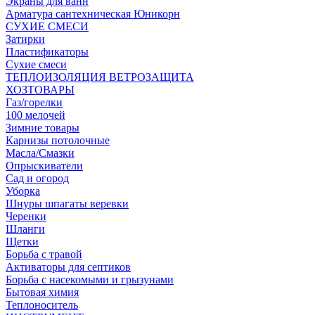
Экраны для ванн
Арматура сантехническая Юникорн
СУХИЕ СМЕСИ
Затирки
Пластификаторы
Сухие смеси
ТЕПЛОИЗОЛЯЦИЯ ВЕТРОЗАЩИТА
ХОЗТОВАРЫ
Газ/горелки
100 мелочей
Зимние товары
Карнизы потолочные
Масла/Смазки
Опрыскиватели
Сад и огород
Уборка
Шнуры шпагаты веревки
Черенки
Шланги
Щетки
Борьба с травой
Активаторы для септиков
Борьба с насекомыми и грызунами
Бытовая химия
Теплоноситель