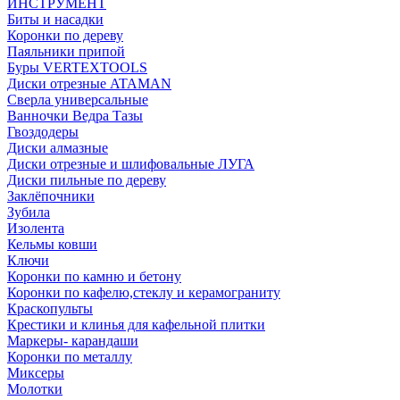
ИНСТРУМЕНТ
Биты и насадки
Коронки по дереву
Паяльники припой
Буры VERTEXTOOLS
Диски отрезные ATAMAN
Сверла универсальные
Ванночки Ведра Тазы
Гвоздодеры
Диски алмазные
Диски отрезные и шлифовальные ЛУГА
Диски пильные по дереву
Заклёпочники
Зубила
Изолента
Кельмы ковши
Ключи
Коронки по камню и бетону
Коронки по кафелю,стеклу и керамограниту
Краскопульты
Крестики и клинья для кафельной плитки
Маркеры- карандаши
Коронки по металлу
Миксеры
Молотки