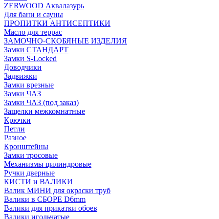
ZERWOOD Аквалазурь
Для бани и сауны
ПРОПИТКИ АНТИСЕПТИКИ
Масло для террас
ЗАМОЧНО-СКОБЯНЫЕ ИЗДЕЛИЯ
Замки СТАНДАРТ
Замки S-Locked
Доводчики
Задвижки
Замки врезные
Замки ЧАЗ
Замки ЧАЗ (под заказ)
Защелки межкомнатные
Крючки
Петли
Разное
Кронштейны
Замки тросовые
Механизмы цилиндровые
Ручки дверные
КИСТИ и ВАЛИКИ
Валик МИНИ для окраски труб
Валики в СБОРЕ D6mm
Валики для прикатки обоев
Валики игольчатые