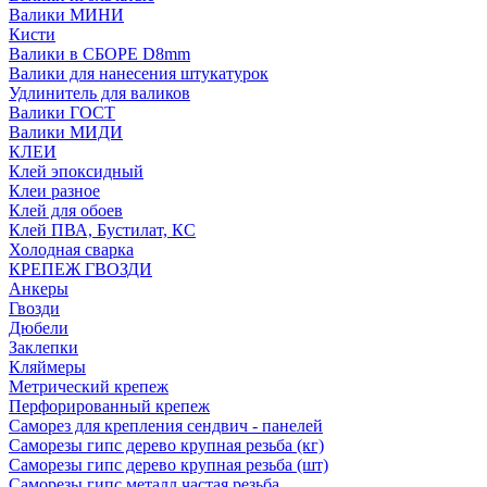
Валики МИНИ
Кисти
Валики в СБОРЕ D8mm
Валики для нанесения штукатурок
Удлинитель для валиков
Валики ГОСТ
Валики МИДИ
КЛЕИ
Клей эпоксидный
Клеи разное
Клей для обоев
Клей ПВА, Бустилат, КС
Холодная сварка
КРЕПЕЖ ГВОЗДИ
Анкеры
Гвозди
Дюбели
Заклепки
Кляймеры
Метрический крепеж
Перфорированный крепеж
Саморез для крепления сендвич - панелей
Саморезы гипс дерево крупная резьба (кг)
Саморезы гипс дерево крупная резьба (шт)
Саморезы гипс металл частая резьба