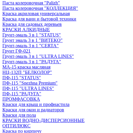
Паста колеровочная "Palizh"
Паста колеровочная "КОЛЛЕКЦИЯ"
Краска акриловая универсальная
Краска для ванн и бытовой техники
Краска для садовых деревьев
КРАСКИ АЛКИДНЫЕ
Грунт-эмаль 3 в 1 "STATUS"
Грунт эмаль 3 в 1 "ВИТЕКО"
Грунт-эмаль 3 в 1 "CERTA"
Грунт ГФ-021
Грунт-эмаль 3 в 1 "ULTRA LINES"
Грунт-эмаль 3 в 1 "РАДУГА"
МА-15 краска масляная
НЦ-132П "БЕЛКОЛОР"
ПФ-115 "STATUS"
ПФ-115 "Snezhna Premium"
ПФ-115 "ULTRA LINES"
ПФ-115 "РАДУГА"
ПРОМФАСОВКА
Краски для крыш и профнастила
Краски для окон и радиаторов
Краски для пола
КРАСКИ ВОДНО-ДИСПЕРСИОННЫЕ
ОПТИЛЮКС
Краска по кирпичу