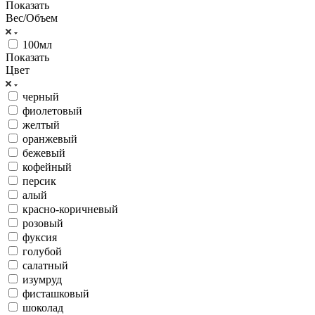
Показать
Вес/Объем
100мл
Показать
Цвет
черный
фиолетовый
желтый
оранжевый
бежевый
кофейный
персик
алый
красно-коричневый
розовый
фуксия
голубой
салатный
изумруд
фисташковый
шоколад