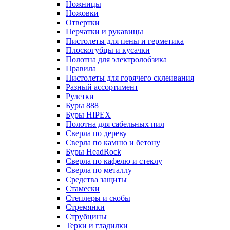
Ножницы
Ножовки
Отвертки
Перчатки и рукавицы
Пистолеты для пены и герметика
Плоскогубцы и кусачки
Полотна для электролобзика
Правила
Пистолеты для горячего склеивания
Разный ассортимент
Рулетки
Буры 888
Буры HIPEX
Полотна для сабельных пил
Сверла по дереву
Сверла по камню и бетону
Буры HeadRock
Сверла по кафелю и стеклу
Сверла по металлу
Средства защиты
Стамески
Степлеры и скобы
Стремянки
Струбцины
Терки и гладилки