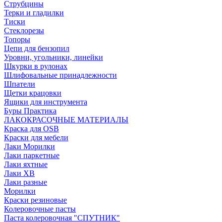
Струбцины
Терки и гладилки
Тиски
Стеклорезы
Топоры
Цепи для бензопил
Уровни, угольники, линейки
Шкурки в рулонах
Шлифовальные принадлежности
Шпатели
Щетки крацовки
Ящики для инструмента
Буры Практика
ЛАКОКРАСОЧНЫЕ МАТЕРИАЛЫ
Краска для OSB
Краски для мебели
Лаки Морилки
Лаки паркетные
Лаки яхтные
Лаки ХВ
Лаки разные
Морилки
Краски резиновые
Колеровочные пасты
Паста колеровочная "СПУТНИК"