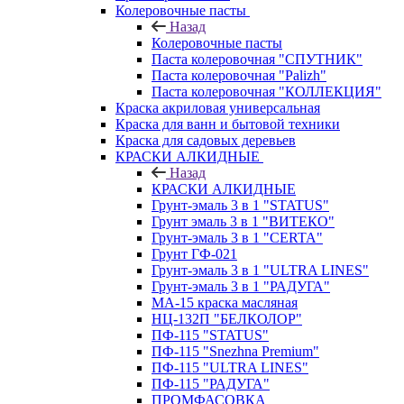
Колеровочные пасты
Назад
Колеровочные пасты
Паста колеровочная "СПУТНИК"
Паста колеровочная "Palizh"
Паста колеровочная "КОЛЛЕКЦИЯ"
Краска акриловая универсальная
Краска для ванн и бытовой техники
Краска для садовых деревьев
КРАСКИ АЛКИДНЫЕ
Назад
КРАСКИ АЛКИДНЫЕ
Грунт-эмаль 3 в 1 "STATUS"
Грунт эмаль 3 в 1 "ВИТЕКО"
Грунт-эмаль 3 в 1 "CERTA"
Грунт ГФ-021
Грунт-эмаль 3 в 1 "ULTRA LINES"
Грунт-эмаль 3 в 1 "РАДУГА"
МА-15 краска масляная
НЦ-132П "БЕЛКОЛОР"
ПФ-115 "STATUS"
ПФ-115 "Snezhna Premium"
ПФ-115 "ULTRA LINES"
ПФ-115 "РАДУГА"
ПРОМФАСОВКА