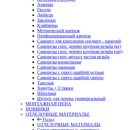
Анкеры
Гвозди
Дюбели
Заклепки
Кляймеры
Метрический крепеж
Перфорированный крепеж
Саморез для крепления сендвич - панелей
Саморезы гипс дерево крупная резьба (кг)
Саморезы гипс дерево крупная резьба (шт)
Саморезы гипс металл частая резьба
Саморезы кровельные
Саморезы оконные
Саморезы с пресс-шайбой острые
Саморезы с пресс-шайбой сверло
Такелаж
Хомуты + Стяжки
Шпильки
Шуруп для дерева универсальный
МОНТАЖНАЯ ПЕНА
НОВИНКИ
ОТДЕЛОЧНЫЕ МАТЕРИАЛЫ
Назад
ОТДЕЛОЧНЫЕ МАТЕРИАЛЫ
Сетки строительные, серпянки