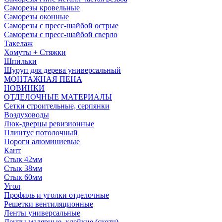
Саморезы кровельные
Саморезы оконные
Саморезы с пресс-шайбой острые
Саморезы с пресс-шайбой сверло
Такелаж
Хомуты + Стяжки
Шпильки
Шуруп для дерева универсальный
МОНТАЖНАЯ ПЕНА
НОВИНКИ
ОТДЕЛОЧНЫЕ МАТЕРИАЛЫ
Сетки строительные, серпянки
Воздуховоды
Люк-дверцы ревизионные
Плинтус потолочный
Пороги алюминиевые
Кант
Стык 42мм
Стык 38мм
Стык 60мм
Угол
Профиль и уголки отделочные
Решетки вентиляционные
Ленты универсальные
Ленты малярные, клейкие (скотч)