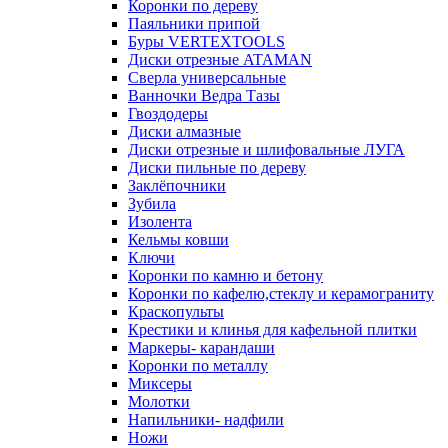
Коронки по дереву
Паяльники припой
Буры VERTEXTOOLS
Диски отрезные ATAMAN
Сверла универсальные
Ванночки Ведра Тазы
Гвоздодеры
Диски алмазные
Диски отрезные и шлифовальные ЛУГА
Диски пильные по дереву
Заклёпочники
Зубила
Изолента
Кельмы ковши
Ключи
Коронки по камню и бетону
Коронки по кафелю,стеклу и керамограниту
Краскопульты
Крестики и клинья для кафельной плитки
Маркеры- карандаши
Коронки по металлу
Миксеры
Молотки
Напильники- надфили
Ножи