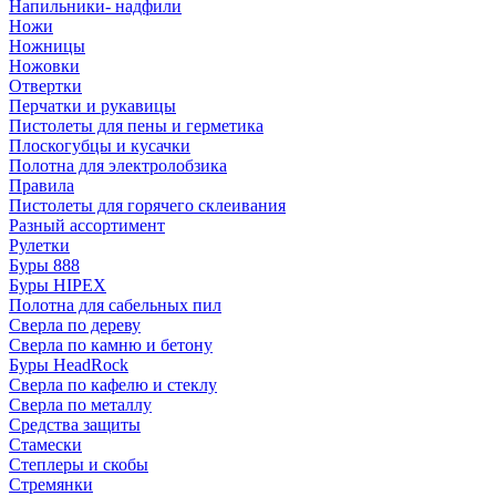
Напильники- надфили
Ножи
Ножницы
Ножовки
Отвертки
Перчатки и рукавицы
Пистолеты для пены и герметика
Плоскогубцы и кусачки
Полотна для электролобзика
Правила
Пистолеты для горячего склеивания
Разный ассортимент
Рулетки
Буры 888
Буры HIPEX
Полотна для сабельных пил
Сверла по дереву
Сверла по камню и бетону
Буры HeadRock
Сверла по кафелю и стеклу
Сверла по металлу
Средства защиты
Стамески
Степлеры и скобы
Стремянки