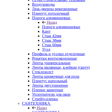
Воздуховоды
Люк-дверцы ревизионные
Плинтус потолочный
Пороги алюминиевые
Назад
Пороги алюминиевые
Кант
Стык 42мм
Стык 38мм
Стык 60мм
Угол
Профиль и уголки отделочные
Решетки вентиляционные
Ленты универсальные
Ленты малярные, клейкие (скотч)
Стеклохолст
Ленты кромочные для пола
Плинтус напольный
Ленты двусторонние
Пленки защитные
Уплотнители для окон
Стрейч-пленка
САНТЕХНИКА
Назад