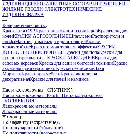
ИЗДЕЛИЯ
ДЕРЕВОЗАЩИТНЫЕ СОСТАВЫ
ГЕРМЕТИКИ +
ЖИДКИЕ ГВОЗДИ
ЭЛЕКТРОТЕХНИЧЕСКИЕ
ИЗДЕЛИЯ
СВАРКА
—
Колеровочные пасты
Краска для OSB
Краски для окон и радиаторов
Краситель для
кожи
КРАСКИ АЭРОЗОЛЬНЫЕ
Шпатлевки
Растворители и
олифа
Мастика, праймер, гидроизоляция
Краски
термостойкие
Краски с молотковым эффектом
КРАСКИ
ВОДНО-ДИСПЕРСИОННЫЕ
Краски для пола
Краски для
крыш и профнастила
КРАСКИ АЛКИДНЫЕ
Краска для
садовых деревьев
Краска для ванн и бытовой техники
Краска
акриловая универсальная
Краски резиновые
Лаки
Морилки
Краски для мебели
Краска акриловая
декоративная
Краски для печей и каминов
—
Паста колеровочная "СПУТНИК"
Паста колеровочная "Palizh"
Паста колеровочная
"КОЛЛЕКЦИЯ"
Лакокрасочные материалы
Лакокрасочные материалы
Фильтр
По алфавиту (возрастание)
По популярности (убывание)
По популярности (возрастание)