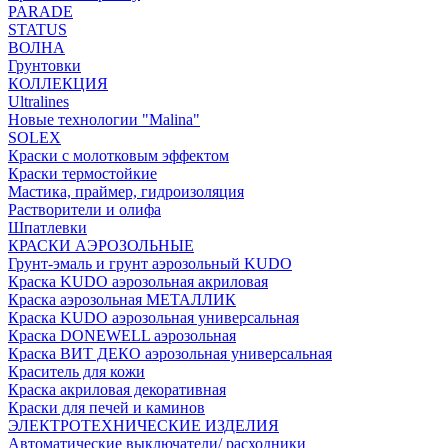
PARADE
STATUS
ВОЛНА
Грунтовки
КОЛЛЕКЦИЯ
Ultralines
Новые технологии "Malina"
SOLEX
Краски с молотковым эффектом
Краски термостойкие
Мастика, праймер, гидроизоляция
Растворители и олифа
Шпатлевки
КРАСКИ АЭРОЗОЛЬНЫЕ
Грунт-эмаль и грунт аэрозольный KUDO
Краска KUDO аэрозольная акриловая
Краска аэрозольная МЕТАЛЛИК
Краска KUDO аэрозольная универсальная
Краска DONEWELL аэрозольная
Краска ВИТ ДЕКО аэрозольная универсальная
Краситель для кожи
Краска акриловая декоративная
Краски для печей и каминов
ЭЛЕКТРОТЕХНИЧЕСКИЕ ИЗДЕЛИЯ
Автоматические выключатели/ расходники