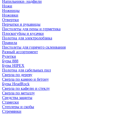
Напильники- надфили
Ножи
Ножницы
Ножовки
Отвертки
Перчатки и рукавицы
Пистолеты для пены и герметика
Плоскогубцы и кусачки
Полотна для электролобзика
Правила
Пистолеты для горячего склеивания
Разный ассортимент
Рулетки
Буры 888
Буры HIPEX
Полотна для сабельных пил
Сверла по дереву
Сверла по камню и бетону
Буры HeadRock
Сверла по кафелю и стеклу
Сверла по металлу
Средства защиты
Стамески
Степлеры и скобы
Стремянки