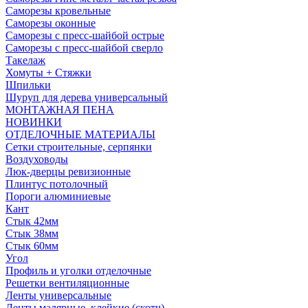
Саморезы кровельные
Саморезы оконные
Саморезы с пресс-шайбой острые
Саморезы с пресс-шайбой сверло
Такелаж
Хомуты + Стяжки
Шпильки
Шуруп для дерева универсальный
МОНТАЖНАЯ ПЕНА
НОВИНКИ
ОТДЕЛОЧНЫЕ МАТЕРИАЛЫ
Сетки строительные, серпянки
Воздуховоды
Люк-дверцы ревизионные
Плинтус потолочный
Пороги алюминиевые
Кант
Стык 42мм
Стык 38мм
Стык 60мм
Угол
Профиль и уголки отделочные
Решетки вентиляционные
Ленты универсальные
Ленты малярные, клейкие (скотч)