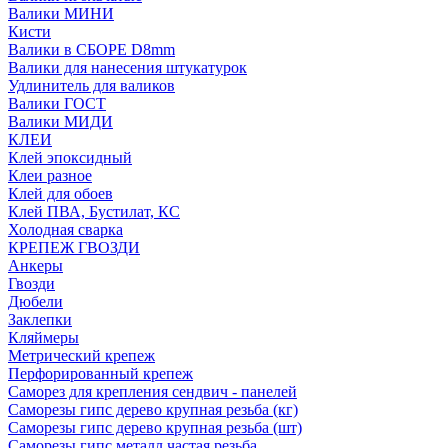
Валики МИНИ
Кисти
Валики в СБОРЕ D8mm
Валики для нанесения штукатурок
Удлинитель для валиков
Валики ГОСТ
Валики МИДИ
КЛЕИ
Клей эпоксидный
Клеи разное
Клей для обоев
Клей ПВА, Бустилат, КС
Холодная сварка
КРЕПЕЖ ГВОЗДИ
Анкеры
Гвозди
Дюбели
Заклепки
Кляймеры
Метрический крепеж
Перфорированный крепеж
Саморез для крепления сендвич - панелей
Саморезы гипс дерево крупная резьба (кг)
Саморезы гипс дерево крупная резьба (шт)
Саморезы гипс металл частая резьба