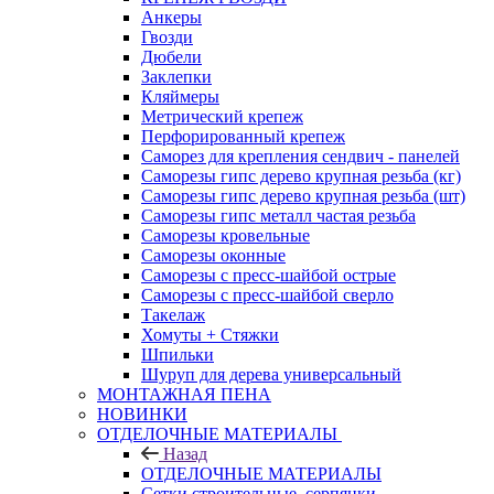
Анкеры
Гвозди
Дюбели
Заклепки
Кляймеры
Метрический крепеж
Перфорированный крепеж
Саморез для крепления сендвич - панелей
Саморезы гипс дерево крупная резьба (кг)
Саморезы гипс дерево крупная резьба (шт)
Саморезы гипс металл частая резьба
Саморезы кровельные
Саморезы оконные
Саморезы с пресс-шайбой острые
Саморезы с пресс-шайбой сверло
Такелаж
Хомуты + Стяжки
Шпильки
Шуруп для дерева универсальный
МОНТАЖНАЯ ПЕНА
НОВИНКИ
ОТДЕЛОЧНЫЕ МАТЕРИАЛЫ
Назад
ОТДЕЛОЧНЫЕ МАТЕРИАЛЫ
Сетки строительные, серпянки