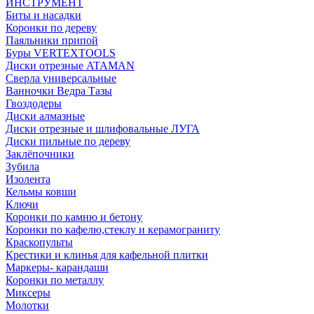
ИНСТРУМЕНТ
Биты и насадки
Коронки по дереву
Паяльники припой
Буры VERTEXTOOLS
Диски отрезные ATAMAN
Сверла универсальные
Ванночки Ведра Тазы
Гвоздодеры
Диски алмазные
Диски отрезные и шлифовальные ЛУГА
Диски пильные по дереву
Заклёпочники
Зубила
Изолента
Кельмы ковши
Ключи
Коронки по камню и бетону
Коронки по кафелю,стеклу и керамограниту
Краскопульты
Крестики и клинья для кафельной плитки
Маркеры- карандаши
Коронки по металлу
Миксеры
Молотки