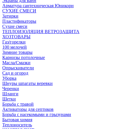
Экраны для ванн
Арматура сантехническая Юникорн
СУХИЕ СМЕСИ
Затирки
Пластификаторы
Сухие смеси
ТЕПЛОИЗОЛЯЦИЯ ВЕТРОЗАЩИТА
ХОЗТОВАРЫ
Газ/горелки
100 мелочей
Зимние товары
Карнизы потолочные
Масла/Смазки
Опрыскиватели
Сад и огород
Уборка
Шнуры шпагаты веревки
Черенки
Шланги
Щетки
Борьба с травой
Активаторы для септиков
Борьба с насекомыми и грызунами
Бытовая химия
Теплоноситель