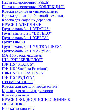
Паста колеровочная "Palizh"
Паста колеровочная "КОЛЛЕКЦИЯ"
Краска акриловая универсальная
Краска для ванн и бытовой техники
Краска для садовых деревьев
КРАСКИ АЛКИДНЫЕ
Грунт-эмаль 3 в 1 "STATUS"
Грунт эмаль 3 в 1 "ВИТЕКО"
Грунт-эмаль 3 в 1 "CERTA"
Грунт ГФ-021
Грунт-эмаль 3 в 1 "ULTRA LINES"
Грунт-эмаль 3 в 1 "РАДУГА"
МА-15 краска масляная
НЦ-132П "БЕЛКОЛОР"
ПФ-115 "STATUS"
ПФ-115 "Snezhna Premium"
ПФ-115 "ULTRA LINES"
ПФ-115 "РАДУГА"
ПРОМФАСОВКА
Краски для крыш и профнастила
Краски для окон и радиаторов
Краски для пола
КРАСКИ ВОДНО-ДИСПЕРСИОННЫЕ
ОПТИЛЮКС
Краска по кирпичу