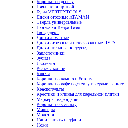
Коронки по дереву
Паяльники припой
Буры VERTEXTOOLS
Диски отрезные ATAMAN
Сверла универсальные
Ванночки Ведра Тазы
Гвоздодеры
Диски алмазные
Диски отрезные и шлифовальные ЛУГА
Диски пильные по дереву
Заклёпочники
Зубила
Изолента
Кельмы ковши
Ключи
Коронки по камню и бетону
Коронки по кафелю,стеклу и керамограниту
Краскопульты
Крестики и клинья для кафельной плитки
Маркеры- карандаши
Коронки по металлу
Миксеры
Молотки
Напильники- надфили
Ножи