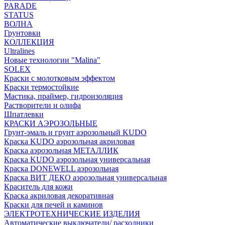
PARADE
STATUS
ВОЛНА
Грунтовки
КОЛЛЕКЦИЯ
Ultralines
Новые технологии "Malina"
SOLEX
Краски с молотковым эффектом
Краски термостойкие
Мастика, праймер, гидроизоляция
Растворители и олифа
Шпатлевки
КРАСКИ АЭРОЗОЛЬНЫЕ
Грунт-эмаль и грунт аэрозольный KUDO
Краска KUDO аэрозольная акриловая
Краска аэрозольная МЕТАЛЛИК
Краска KUDO аэрозольная универсальная
Краска DONEWELL аэрозольная
Краска ВИТ ДЕКО аэрозольная универсальная
Краситель для кожи
Краска акриловая декоративная
Краски для печей и каминов
ЭЛЕКТРОТЕХНИЧЕСКИЕ ИЗДЕЛИЯ
Автоматические выключатели/ расходники