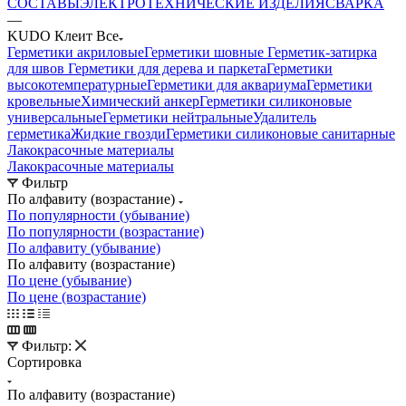
СОСТАВЫ
ЭЛЕКТРОТЕХНИЧЕСКИЕ ИЗДЕЛИЯ
СВАРКА
—
KUDO Клеит Все
Герметики акриловые
Герметики шовные
Герметик-затирка
для швов
Герметики для дерева и паркета
Герметики
высокотемпературные
Герметики для аквариума
Герметики
кровельные
Химический анкер
Герметики силиконовые
универсальные
Герметики нейтральные
Удалитель
герметика
Жидкие гвозди
Герметики силиконовые санитарные
Лакокрасочные материалы
Лакокрасочные материалы
Фильтр
По алфавиту (возрастание)
По популярности (убывание)
По популярности (возрастание)
По алфавиту (убывание)
По алфавиту (возрастание)
По цене (убывание)
По цене (возрастание)
Фильтр:
Сортировка
По алфавиту (возрастание)