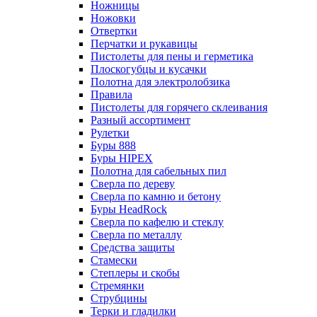
Ножницы
Ножовки
Отвертки
Перчатки и рукавицы
Пистолеты для пены и герметика
Плоскогубцы и кусачки
Полотна для электролобзика
Правила
Пистолеты для горячего склеивания
Разный ассортимент
Рулетки
Буры 888
Буры HIPEX
Полотна для сабельных пил
Сверла по дереву
Сверла по камню и бетону
Буры HeadRock
Сверла по кафелю и стеклу
Сверла по металлу
Средства защиты
Стамески
Степлеры и скобы
Стремянки
Струбцины
Терки и гладилки