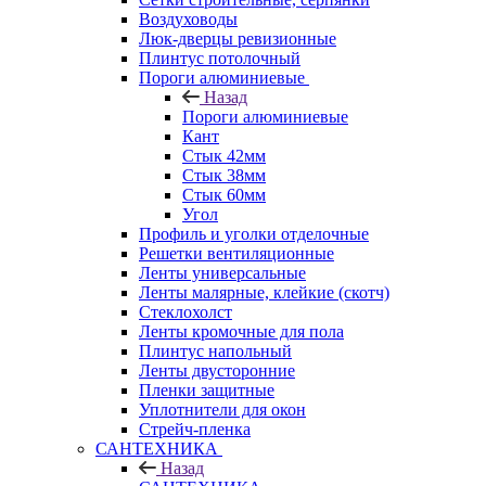
Воздуховоды
Люк-дверцы ревизионные
Плинтус потолочный
Пороги алюминиевые
Назад
Пороги алюминиевые
Кант
Стык 42мм
Стык 38мм
Стык 60мм
Угол
Профиль и уголки отделочные
Решетки вентиляционные
Ленты универсальные
Ленты малярные, клейкие (скотч)
Стеклохолст
Ленты кромочные для пола
Плинтус напольный
Ленты двусторонние
Пленки защитные
Уплотнители для окон
Стрейч-пленка
САНТЕХНИКА
Назад