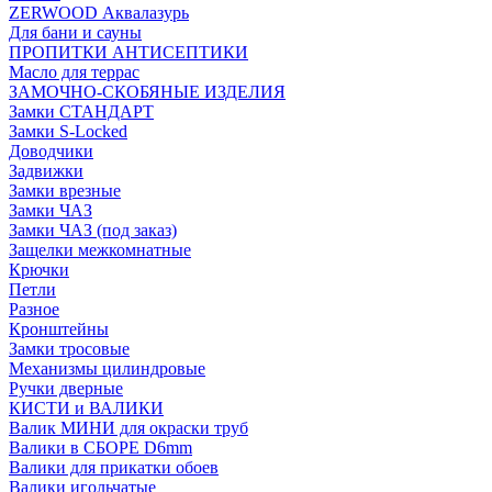
ZERWOOD Аквалазурь
Для бани и сауны
ПРОПИТКИ АНТИСЕПТИКИ
Масло для террас
ЗАМОЧНО-СКОБЯНЫЕ ИЗДЕЛИЯ
Замки СТАНДАРТ
Замки S-Locked
Доводчики
Задвижки
Замки врезные
Замки ЧАЗ
Замки ЧАЗ (под заказ)
Защелки межкомнатные
Крючки
Петли
Разное
Кронштейны
Замки тросовые
Механизмы цилиндровые
Ручки дверные
КИСТИ и ВАЛИКИ
Валик МИНИ для окраски труб
Валики в СБОРЕ D6mm
Валики для прикатки обоев
Валики игольчатые