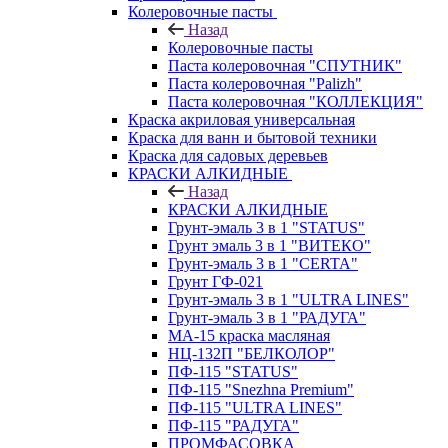
Колеровочные пасты
Назад
Колеровочные пасты
Паста колеровочная "СПУТНИК"
Паста колеровочная "Palizh"
Паста колеровочная "КОЛЛЕКЦИЯ"
Краска акриловая универсальная
Краска для ванн и бытовой техники
Краска для садовых деревьев
КРАСКИ АЛКИДНЫЕ
Назад
КРАСКИ АЛКИДНЫЕ
Грунт-эмаль 3 в 1 "STATUS"
Грунт эмаль 3 в 1 "ВИТЕКО"
Грунт-эмаль 3 в 1 "CERTA"
Грунт ГФ-021
Грунт-эмаль 3 в 1 "ULTRA LINES"
Грунт-эмаль 3 в 1 "РАДУГА"
МА-15 краска масляная
НЦ-132П "БЕЛКОЛОР"
ПФ-115 "STATUS"
ПФ-115 "Snezhna Premium"
ПФ-115 "ULTRA LINES"
ПФ-115 "РАДУГА"
ПРОМФАСОВКА