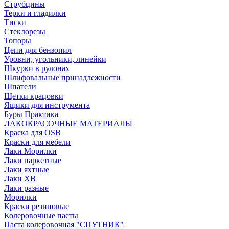
Струбцины
Терки и гладилки
Тиски
Стеклорезы
Топоры
Цепи для бензопил
Уровни, угольники, линейки
Шкурки в рулонах
Шлифовальные принадлежности
Шпатели
Щетки крацовки
Ящики для инструмента
Буры Практика
ЛАКОКРАСОЧНЫЕ МАТЕРИАЛЫ
Краска для OSB
Краски для мебели
Лаки Морилки
Лаки паркетные
Лаки яхтные
Лаки ХВ
Лаки разные
Морилки
Краски резиновые
Колеровочные пасты
Паста колеровочная "СПУТНИК"