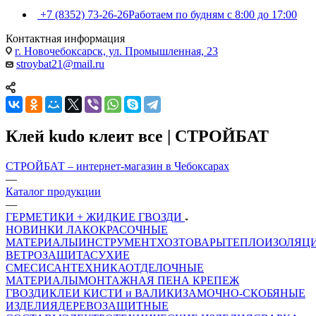
+7 (8352) 73-26-26
Работаем по будням с 8:00 до 17:00
Контактная информация
г. Новочебоксарск, ул. Промышленная, 23
stroybat21@mail.ru
Клей kudo клеит все | СТРОЙБАТ
СТРОЙБАТ – интернет-магазин в Чебоксарах
—
Каталог продукции
—
ГЕРМЕТИКИ + ЖИДКИЕ ГВОЗДИ
НОВИНКИ
ЛАКОКРАСОЧНЫЕ
МАТЕРИАЛЫ
ИНСТРУМЕНТ
ХОЗТОВАРЫ
ТЕПЛОИЗОЛЯЦ
ВЕТРОЗАЩИТА
СУХИЕ
СМЕСИ
САНТЕХНИКА
ОТДЕЛОЧНЫЕ
МАТЕРИАЛЫ
МОНТАЖНАЯ ПЕНА
КРЕПЕЖ
ГВОЗДИ
КЛЕИ
КИСТИ и ВАЛИКИ
ЗАМОЧНО-СКОБЯНЫЕ
ИЗДЕЛИЯ
ДЕРЕВОЗАЩИТНЫЕ