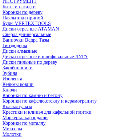
ИНСТРУМЕНТ
Биты и насадки
Коронки по дереву
Паяльники припой
Буры VERTEXTOOLS
Диски отрезные ATAMAN
Сверла универсальные
Ванночки Ведра Тазы
Гвоздодеры
Диски алмазные
Диски отрезные и шлифовальные ЛУГА
Диски пильные по дереву
Заклёпочники
Зубила
Изолента
Кельмы ковши
Ключи
Коронки по камню и бетону
Коронки по кафелю,стеклу и керамограниту
Краскопульты
Крестики и клинья для кафельной плитки
Маркеры- карандаши
Коронки по металлу
Миксеры
Молотки