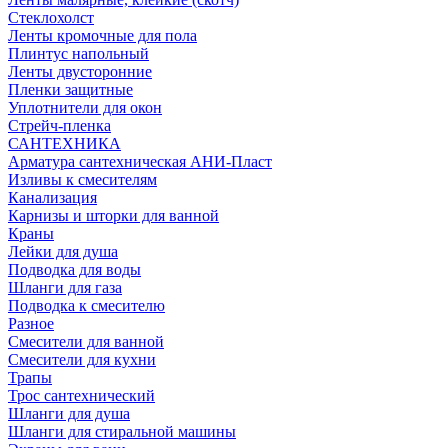
Стеклохолст
Ленты кромочные для пола
Плинтус напольный
Ленты двусторонние
Пленки защитные
Уплотнители для окон
Стрейч-пленка
САНТЕХНИКА
Арматура сантехническая АНИ-Пласт
Изливы к смесителям
Канализация
Карнизы и шторки для ванной
Краны
Лейки для душа
Подводка для воды
Шланги для газа
Подводка к смесителю
Разное
Смесители для ванной
Смесители для кухни
Трапы
Трос сантехнический
Шланги для душа
Шланги для стиральной машины