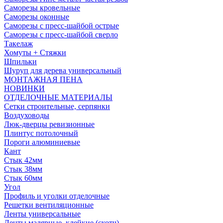
Саморезы кровельные
Саморезы оконные
Саморезы с пресс-шайбой острые
Саморезы с пресс-шайбой сверло
Такелаж
Хомуты + Стяжки
Шпильки
Шуруп для дерева универсальный
МОНТАЖНАЯ ПЕНА
НОВИНКИ
ОТДЕЛОЧНЫЕ МАТЕРИАЛЫ
Сетки строительные, серпянки
Воздуховоды
Люк-дверцы ревизионные
Плинтус потолочный
Пороги алюминиевые
Кант
Стык 42мм
Стык 38мм
Стык 60мм
Угол
Профиль и уголки отделочные
Решетки вентиляционные
Ленты универсальные
Ленты малярные, клейкие (скотч)