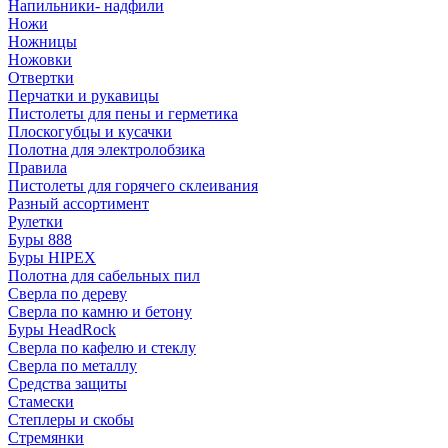
Напильники- надфили
Ножи
Ножницы
Ножовки
Отвертки
Перчатки и рукавицы
Пистолеты для пены и герметика
Плоскогубцы и кусачки
Полотна для электролобзика
Правила
Пистолеты для горячего склеивания
Разный ассортимент
Рулетки
Буры 888
Буры HIPEX
Полотна для сабельных пил
Сверла по дереву
Сверла по камню и бетону
Буры HeadRock
Сверла по кафелю и стеклу
Сверла по металлу
Средства защиты
Стамески
Степлеры и скобы
Стремянки