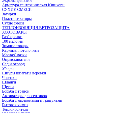
Экраны для ванн
Арматура сантехническая Юникорн
СУХИЕ СМЕСИ
Затирки
Пластификаторы
Сухие смеси
ТЕПЛОИЗОЛЯЦИЯ ВЕТРОЗАЩИТА
ХОЗТОВАРЫ
Газ/горелки
100 мелочей
Зимние товары
Карнизы потолочные
Масла/Смазки
Опрыскиватели
Сад и огород
Уборка
Шнуры шпагаты веревки
Черенки
Шланги
Щетки
Борьба с травой
Активаторы для септиков
Борьба с насекомыми и грызунами
Бытовая химия
Теплоноситель