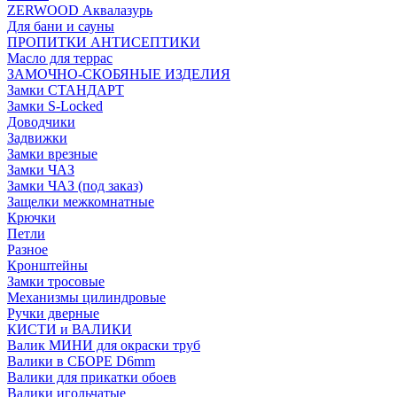
ZERWOOD Аквалазурь
Для бани и сауны
ПРОПИТКИ АНТИСЕПТИКИ
Масло для террас
ЗАМОЧНО-СКОБЯНЫЕ ИЗДЕЛИЯ
Замки СТАНДАРТ
Замки S-Locked
Доводчики
Задвижки
Замки врезные
Замки ЧАЗ
Замки ЧАЗ (под заказ)
Защелки межкомнатные
Крючки
Петли
Разное
Кронштейны
Замки тросовые
Механизмы цилиндровые
Ручки дверные
КИСТИ и ВАЛИКИ
Валик МИНИ для окраски труб
Валики в СБОРЕ D6mm
Валики для прикатки обоев
Валики игольчатые