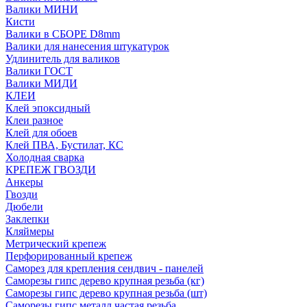
Валики МИНИ
Кисти
Валики в СБОРЕ D8mm
Валики для нанесения штукатурок
Удлинитель для валиков
Валики ГОСТ
Валики МИДИ
КЛЕИ
Клей эпоксидный
Клеи разное
Клей для обоев
Клей ПВА, Бустилат, КС
Холодная сварка
КРЕПЕЖ ГВОЗДИ
Анкеры
Гвозди
Дюбели
Заклепки
Кляймеры
Метрический крепеж
Перфорированный крепеж
Саморез для крепления сендвич - панелей
Саморезы гипс дерево крупная резьба (кг)
Саморезы гипс дерево крупная резьба (шт)
Саморезы гипс металл частая резьба