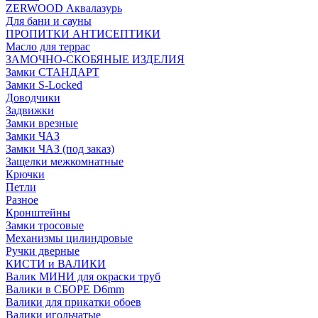
ZERWOOD Аквалазурь
Для бани и сауны
ПРОПИТКИ АНТИСЕПТИКИ
Масло для террас
ЗАМОЧНО-СКОБЯНЫЕ ИЗДЕЛИЯ
Замки СТАНДАРТ
Замки S-Locked
Доводчики
Задвижки
Замки врезные
Замки ЧАЗ
Замки ЧАЗ (под заказ)
Защелки межкомнатные
Крючки
Петли
Разное
Кронштейны
Замки тросовые
Механизмы цилиндровые
Ручки дверные
КИСТИ и ВАЛИКИ
Валик МИНИ для окраски труб
Валики в СБОРЕ D6mm
Валики для прикатки обоев
Валики игольчатые