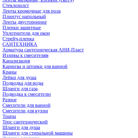
Стеклохолст
Ленты кромочные для пола
Плинтус напольный
Ленты двусторонние
Пленки защитные
Уплотнители для окон
Стрейч-пленка
САНТЕХНИКА
Арматура сантехническая АНИ-Пласт
Изливы к смесителям
Канализация
Карнизы и шторки для ванной
Краны
Лейки для душа
Подводка для воды
Шланги для газа
Подводка к смесителю
Разное
Смесители для ванной
Смесители для кухни
Трапы
Трос сантехнический
Шланги для душа
Шланги для стиральной машины