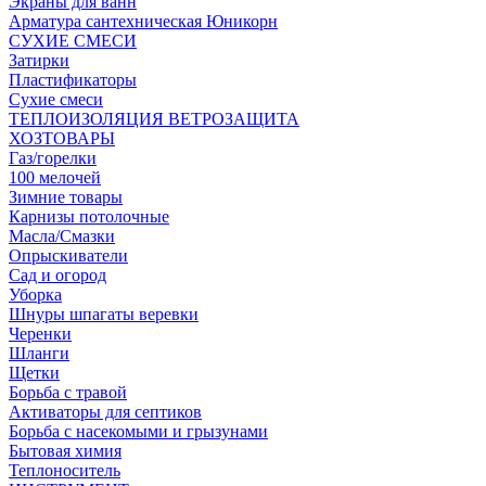
Экраны для ванн
Арматура сантехническая Юникорн
СУХИЕ СМЕСИ
Затирки
Пластификаторы
Сухие смеси
ТЕПЛОИЗОЛЯЦИЯ ВЕТРОЗАЩИТА
ХОЗТОВАРЫ
Газ/горелки
100 мелочей
Зимние товары
Карнизы потолочные
Масла/Смазки
Опрыскиватели
Сад и огород
Уборка
Шнуры шпагаты веревки
Черенки
Шланги
Щетки
Борьба с травой
Активаторы для септиков
Борьба с насекомыми и грызунами
Бытовая химия
Теплоноситель