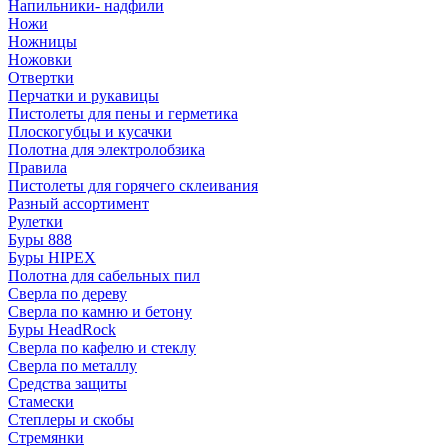
Напильники- надфили
Ножи
Ножницы
Ножовки
Отвертки
Перчатки и рукавицы
Пистолеты для пены и герметика
Плоскогубцы и кусачки
Полотна для электролобзика
Правила
Пистолеты для горячего склеивания
Разный ассортимент
Рулетки
Буры 888
Буры HIPEX
Полотна для сабельных пил
Сверла по дереву
Сверла по камню и бетону
Буры HeadRock
Сверла по кафелю и стеклу
Сверла по металлу
Средства защиты
Стамески
Степлеры и скобы
Стремянки