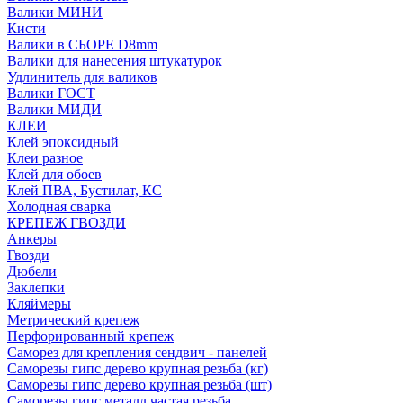
Валики МИНИ
Кисти
Валики в СБОРЕ D8mm
Валики для нанесения штукатурок
Удлинитель для валиков
Валики ГОСТ
Валики МИДИ
КЛЕИ
Клей эпоксидный
Клеи разное
Клей для обоев
Клей ПВА, Бустилат, КС
Холодная сварка
КРЕПЕЖ ГВОЗДИ
Анкеры
Гвозди
Дюбели
Заклепки
Кляймеры
Метрический крепеж
Перфорированный крепеж
Саморез для крепления сендвич - панелей
Саморезы гипс дерево крупная резьба (кг)
Саморезы гипс дерево крупная резьба (шт)
Саморезы гипс металл частая резьба