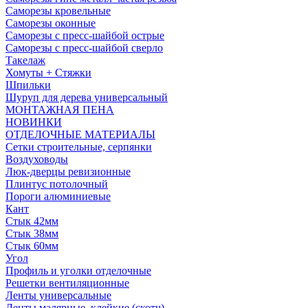
Саморезы кровельные
Саморезы оконные
Саморезы с пресс-шайбой острые
Саморезы с пресс-шайбой сверло
Такелаж
Хомуты + Стяжки
Шпильки
Шуруп для дерева универсальный
МОНТАЖНАЯ ПЕНА
НОВИНКИ
ОТДЕЛОЧНЫЕ МАТЕРИАЛЫ
Сетки строительные, серпянки
Воздуховоды
Люк-дверцы ревизионные
Плинтус потолочный
Пороги алюминиевые
Кант
Стык 42мм
Стык 38мм
Стык 60мм
Угол
Профиль и уголки отделочные
Решетки вентиляционные
Ленты универсальные
Ленты малярные, клейкие (скотч)