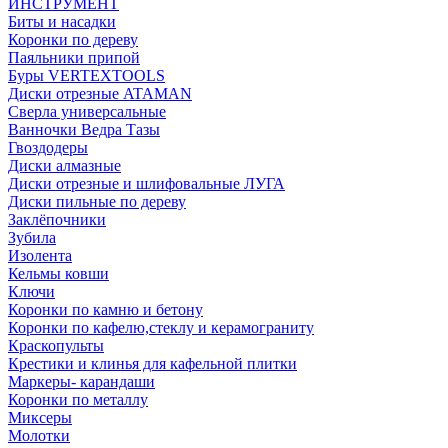
ИНСТРУМЕНТ
Биты и насадки
Коронки по дереву
Паяльники припой
Буры VERTEXTOOLS
Диски отрезные ATAMAN
Сверла универсальные
Ванночки Ведра Тазы
Гвоздодеры
Диски алмазные
Диски отрезные и шлифовальные ЛУГА
Диски пильные по дереву
Заклёпочники
Зубила
Изолента
Кельмы ковши
Ключи
Коронки по камню и бетону
Коронки по кафелю,стеклу и керамограниту
Краскопульты
Крестики и клинья для кафельной плитки
Маркеры- карандаши
Коронки по металлу
Миксеры
Молотки