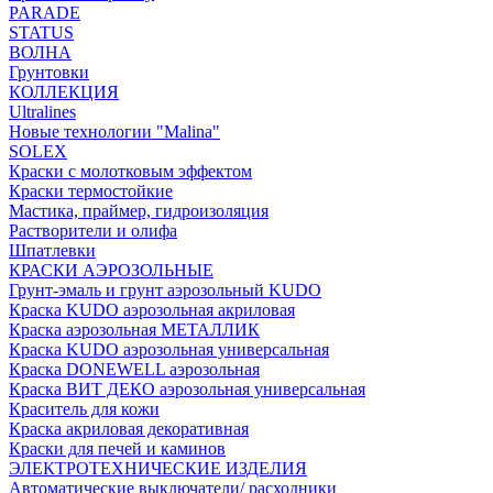
PARADE
STATUS
ВОЛНА
Грунтовки
КОЛЛЕКЦИЯ
Ultralines
Новые технологии "Malina"
SOLEX
Краски с молотковым эффектом
Краски термостойкие
Мастика, праймер, гидроизоляция
Растворители и олифа
Шпатлевки
КРАСКИ АЭРОЗОЛЬНЫЕ
Грунт-эмаль и грунт аэрозольный KUDO
Краска KUDO аэрозольная акриловая
Краска аэрозольная МЕТАЛЛИК
Краска KUDO аэрозольная универсальная
Краска DONEWELL аэрозольная
Краска ВИТ ДЕКО аэрозольная универсальная
Краситель для кожи
Краска акриловая декоративная
Краски для печей и каминов
ЭЛЕКТРОТЕХНИЧЕСКИЕ ИЗДЕЛИЯ
Автоматические выключатели/ расходники