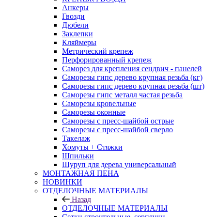
Анкеры
Гвозди
Дюбели
Заклепки
Кляймеры
Метрический крепеж
Перфорированный крепеж
Саморез для крепления сендвич - панелей
Саморезы гипс дерево крупная резьба (кг)
Саморезы гипс дерево крупная резьба (шт)
Саморезы гипс металл частая резьба
Саморезы кровельные
Саморезы оконные
Саморезы с пресс-шайбой острые
Саморезы с пресс-шайбой сверло
Такелаж
Хомуты + Стяжки
Шпильки
Шуруп для дерева универсальный
МОНТАЖНАЯ ПЕНА
НОВИНКИ
ОТДЕЛОЧНЫЕ МАТЕРИАЛЫ
Назад
ОТДЕЛОЧНЫЕ МАТЕРИАЛЫ
Сетки строительные, серпянки