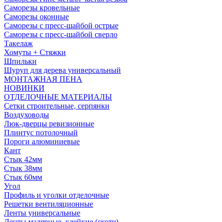
Саморезы кровельные
Саморезы оконные
Саморезы с пресс-шайбой острые
Саморезы с пресс-шайбой сверло
Такелаж
Хомуты + Стяжки
Шпильки
Шуруп для дерева универсальный
МОНТАЖНАЯ ПЕНА
НОВИНКИ
ОТДЕЛОЧНЫЕ МАТЕРИАЛЫ
Сетки строительные, серпянки
Воздуховоды
Люк-дверцы ревизионные
Плинтус потолочный
Пороги алюминиевые
Кант
Стык 42мм
Стык 38мм
Стык 60мм
Угол
Профиль и уголки отделочные
Решетки вентиляционные
Ленты универсальные
Ленты малярные, клейкие (скотч)