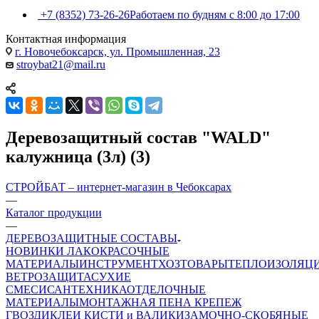
+7 (8352) 73-26-26
Работаем по будням с 8:00 до 17:00
Контактная информация
г. Новочебоксарск, ул. Промышленная, 23
stroybat21@mail.ru
Деревозащитный состав "WALD"
калужница (3л) (3)
СТРОЙБАТ – интернет-магазин в Чебоксарах
—
Каталог продукции
—
ДЕРЕВОЗАЩИТНЫЕ СОСТАВЫ
НОВИНКИ
ЛАКОКРАСОЧНЫЕ
МАТЕРИАЛЫ
ИНСТРУМЕНТ
ХОЗТОВАРЫ
ТЕПЛОИЗОЛЯЦ
ВЕТРОЗАЩИТА
СУХИЕ
СМЕСИ
САНТЕХНИКА
ОТДЕЛОЧНЫЕ
МАТЕРИАЛЫ
МОНТАЖНАЯ ПЕНА
КРЕПЕЖ
ГВОЗДИ
КЛЕИ
КИСТИ и ВАЛИКИ
ЗАМОЧНО-СКОБЯНЫЕ