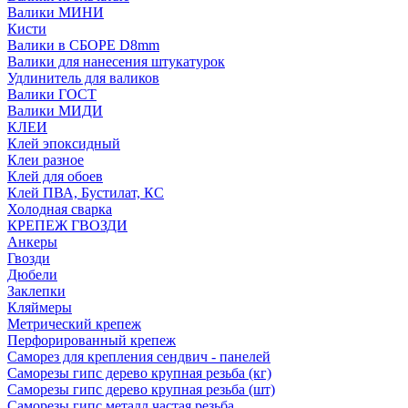
Валики МИНИ
Кисти
Валики в СБОРЕ D8mm
Валики для нанесения штукатурок
Удлинитель для валиков
Валики ГОСТ
Валики МИДИ
КЛЕИ
Клей эпоксидный
Клеи разное
Клей для обоев
Клей ПВА, Бустилат, КС
Холодная сварка
КРЕПЕЖ ГВОЗДИ
Анкеры
Гвозди
Дюбели
Заклепки
Кляймеры
Метрический крепеж
Перфорированный крепеж
Саморез для крепления сендвич - панелей
Саморезы гипс дерево крупная резьба (кг)
Саморезы гипс дерево крупная резьба (шт)
Саморезы гипс металл частая резьба