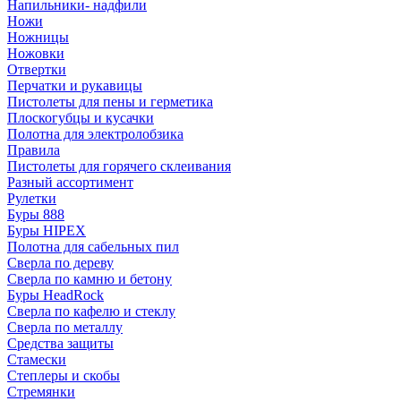
Напильники- надфили
Ножи
Ножницы
Ножовки
Отвертки
Перчатки и рукавицы
Пистолеты для пены и герметика
Плоскогубцы и кусачки
Полотна для электролобзика
Правила
Пистолеты для горячего склеивания
Разный ассортимент
Рулетки
Буры 888
Буры HIPEX
Полотна для сабельных пил
Сверла по дереву
Сверла по камню и бетону
Буры HeadRock
Сверла по кафелю и стеклу
Сверла по металлу
Средства защиты
Стамески
Степлеры и скобы
Стремянки