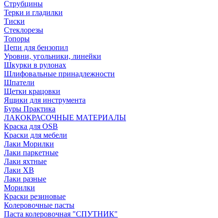
Струбцины
Терки и гладилки
Тиски
Стеклорезы
Топоры
Цепи для бензопил
Уровни, угольники, линейки
Шкурки в рулонах
Шлифовальные принадлежности
Шпатели
Щетки крацовки
Ящики для инструмента
Буры Практика
ЛАКОКРАСОЧНЫЕ МАТЕРИАЛЫ
Краска для OSB
Краски для мебели
Лаки Морилки
Лаки паркетные
Лаки яхтные
Лаки ХВ
Лаки разные
Морилки
Краски резиновые
Колеровочные пасты
Паста колеровочная "СПУТНИК"