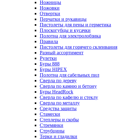
Ножницы
Ножовки
Отвертки
Перчатки и рукавицы
Пистолеты для пены и герметика
Плоскогубцы и кусачки
Полотна для электролобзика
Правила
Пистолеты для горячего склеивания
Разный ассортимент
Рулетки
Буры 888
Буры HIPEX
Полотна для сабельных пил
Сверла по дереву
Сверла по камню и бетону
Буры HeadRock
Сверла по кафелю и стеклу
Сверла по металлу
Средства защиты
Стамески
Степлеры и скобы
Стремянки
Струбцины
Терки и гладилки