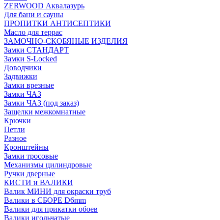
ZERWOOD Аквалазурь
Для бани и сауны
ПРОПИТКИ АНТИСЕПТИКИ
Масло для террас
ЗАМОЧНО-СКОБЯНЫЕ ИЗДЕЛИЯ
Замки СТАНДАРТ
Замки S-Locked
Доводчики
Задвижки
Замки врезные
Замки ЧАЗ
Замки ЧАЗ (под заказ)
Защелки межкомнатные
Крючки
Петли
Разное
Кронштейны
Замки тросовые
Механизмы цилиндровые
Ручки дверные
КИСТИ и ВАЛИКИ
Валик МИНИ для окраски труб
Валики в СБОРЕ D6mm
Валики для прикатки обоев
Валики игольчатые