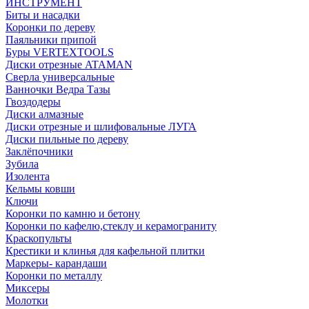
ИНСТРУМЕНТ
Биты и насадки
Коронки по дереву
Паяльники припой
Буры VERTEXTOOLS
Диски отрезные ATAMAN
Сверла универсальные
Ванночки Ведра Тазы
Гвоздодеры
Диски алмазные
Диски отрезные и шлифовальные ЛУГА
Диски пильные по дереву
Заклёпочники
Зубила
Изолента
Кельмы ковши
Ключи
Коронки по камню и бетону
Коронки по кафелю,стеклу и керамограниту
Краскопульты
Крестики и клинья для кафельной плитки
Маркеры- карандаши
Коронки по металлу
Миксеры
Молотки