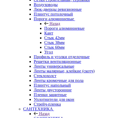
Воздуховоды
Люк-дверцы ревизионные
Плинтус потолочный
Пороги алюминиевые
Назад
Пороги алюминиевые
Кант
Стык 42мм
Стык 38мм
Стык 60мм
Угол
Профиль и уголки отделочные
Решетки вентиляционные
Ленты универсальные
Ленты малярные, клейкие (скотч)
Стеклохолст
Ленты кромочные для пола
Плинтус напольный
Ленты двусторонние
Пленки защитные
Уплотнители для окон
Стрейч-пленка
САНТЕХНИКА
Назад