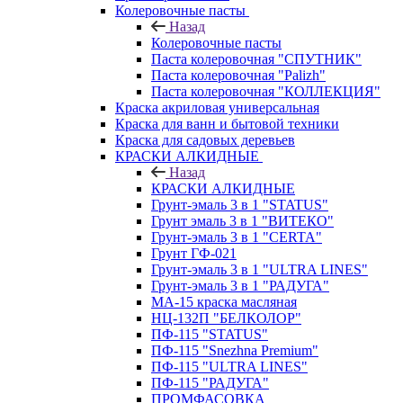
Колеровочные пасты
Назад
Колеровочные пасты
Паста колеровочная "СПУТНИК"
Паста колеровочная "Palizh"
Паста колеровочная "КОЛЛЕКЦИЯ"
Краска акриловая универсальная
Краска для ванн и бытовой техники
Краска для садовых деревьев
КРАСКИ АЛКИДНЫЕ
Назад
КРАСКИ АЛКИДНЫЕ
Грунт-эмаль 3 в 1 "STATUS"
Грунт эмаль 3 в 1 "ВИТЕКО"
Грунт-эмаль 3 в 1 "CERTA"
Грунт ГФ-021
Грунт-эмаль 3 в 1 "ULTRA LINES"
Грунт-эмаль 3 в 1 "РАДУГА"
МА-15 краска масляная
НЦ-132П "БЕЛКОЛОР"
ПФ-115 "STATUS"
ПФ-115 "Snezhna Premium"
ПФ-115 "ULTRA LINES"
ПФ-115 "РАДУГА"
ПРОМФАСОВКА