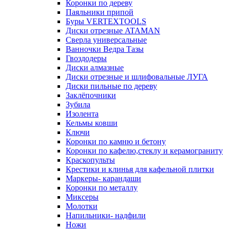
Коронки по дереву
Паяльники припой
Буры VERTEXTOOLS
Диски отрезные ATAMAN
Сверла универсальные
Ванночки Ведра Тазы
Гвоздодеры
Диски алмазные
Диски отрезные и шлифовальные ЛУГА
Диски пильные по дереву
Заклёпочники
Зубила
Изолента
Кельмы ковши
Ключи
Коронки по камню и бетону
Коронки по кафелю,стеклу и керамограниту
Краскопульты
Крестики и клинья для кафельной плитки
Маркеры- карандаши
Коронки по металлу
Миксеры
Молотки
Напильники- надфили
Ножи