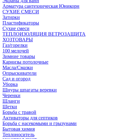
Экраны для ванн
Арматура сантехническая Юникорн
СУХИЕ СМЕСИ
Затирки
Пластификаторы
Сухие смеси
ТЕПЛОИЗОЛЯЦИЯ ВЕТРОЗАЩИТА
ХОЗТОВАРЫ
Газ/горелки
100 мелочей
Зимние товары
Карнизы потолочные
Масла/Смазки
Опрыскиватели
Сад и огород
Уборка
Шнуры шпагаты веревки
Черенки
Шланги
Щетки
Борьба с травой
Активаторы для септиков
Борьба с насекомыми и грызунами
Бытовая химия
Теплоноситель