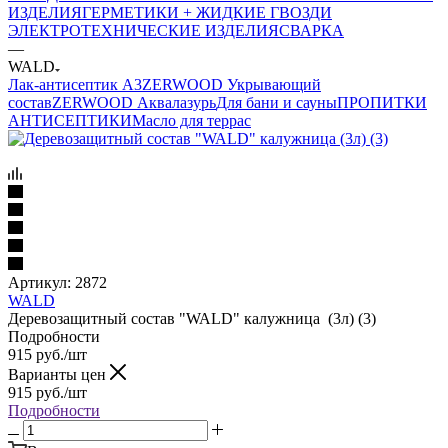
ИЗДЕЛИЯ
ГЕРМЕТИКИ + ЖИДКИЕ ГВОЗДИ
ЭЛЕКТРОТЕХНИЧЕСКИЕ ИЗДЕЛИЯ
СВАРКА
—
WALD
Лак-антисептик А3
ZERWOOD Укрывающий
состав
ZERWOOD Аквалазурь
Для бани и сауны
ПРОПИТКИ
АНТИСЕПТИКИ
Масло для террас
Артикул:
2872
WALD
Деревозащитный состав "WALD" калужница (3л) (3)
Подробности
915
руб.
/шт
Варианты цен
915
руб.
/шт
Подробности