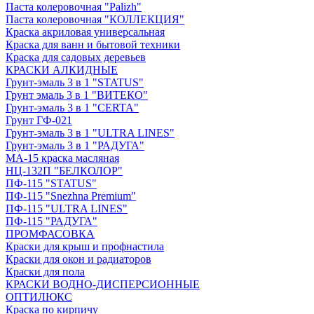
Паста колеровочная "Palizh"
Паста колеровочная "КОЛЛЕКЦИЯ"
Краска акриловая универсальная
Краска для ванн и бытовой техники
Краска для садовых деревьев
КРАСКИ АЛКИДНЫЕ
Грунт-эмаль 3 в 1 "STATUS"
Грунт эмаль 3 в 1 "ВИТЕКО"
Грунт-эмаль 3 в 1 "CERTA"
Грунт ГФ-021
Грунт-эмаль 3 в 1 "ULTRA LINES"
Грунт-эмаль 3 в 1 "РАДУГА"
МА-15 краска масляная
НЦ-132П "БЕЛКОЛОР"
ПФ-115 "STATUS"
ПФ-115 "Snezhna Premium"
ПФ-115 "ULTRA LINES"
ПФ-115 "РАДУГА"
ПРОМФАСОВКА
Краски для крыш и профнастила
Краски для окон и радиаторов
Краски для пола
КРАСКИ ВОДНО-ДИСПЕРСИОННЫЕ
ОПТИЛЮКС
Краска по кирпичу