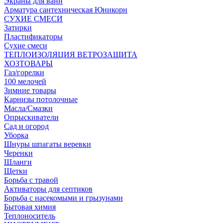
Экраны для ванн
Арматура сантехническая Юникорн
СУХИЕ СМЕСИ
Затирки
Пластификаторы
Сухие смеси
ТЕПЛОИЗОЛЯЦИЯ ВЕТРОЗАЩИТА
ХОЗТОВАРЫ
Газ/горелки
100 мелочей
Зимние товары
Карнизы потолочные
Масла/Смазки
Опрыскиватели
Сад и огород
Уборка
Шнуры шпагаты веревки
Черенки
Шланги
Щетки
Борьба с травой
Активаторы для септиков
Борьба с насекомыми и грызунами
Бытовая химия
Теплоноситель