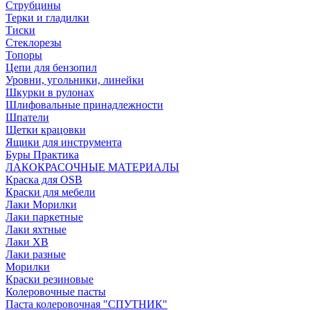
Струбцины
Терки и гладилки
Тиски
Стеклорезы
Топоры
Цепи для бензопил
Уровни, угольники, линейки
Шкурки в рулонах
Шлифовальные принадлежности
Шпатели
Щетки крацовки
Ящики для инструмента
Буры Практика
ЛАКОКРАСОЧНЫЕ МАТЕРИАЛЫ
Краска для OSB
Краски для мебели
Лаки Морилки
Лаки паркетные
Лаки яхтные
Лаки ХВ
Лаки разные
Морилки
Краски резиновые
Колеровочные пасты
Паста колеровочная "СПУТНИК"