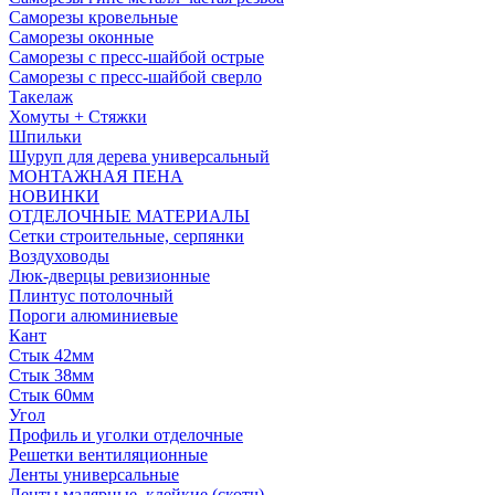
Саморезы кровельные
Саморезы оконные
Саморезы с пресс-шайбой острые
Саморезы с пресс-шайбой сверло
Такелаж
Хомуты + Стяжки
Шпильки
Шуруп для дерева универсальный
МОНТАЖНАЯ ПЕНА
НОВИНКИ
ОТДЕЛОЧНЫЕ МАТЕРИАЛЫ
Сетки строительные, серпянки
Воздуховоды
Люк-дверцы ревизионные
Плинтус потолочный
Пороги алюминиевые
Кант
Стык 42мм
Стык 38мм
Стык 60мм
Угол
Профиль и уголки отделочные
Решетки вентиляционные
Ленты универсальные
Ленты малярные, клейкие (скотч)