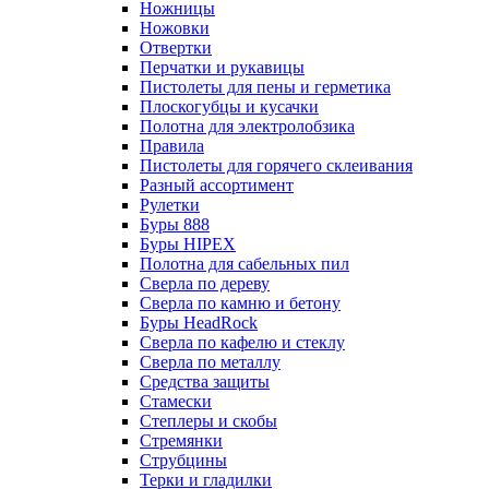
Ножницы
Ножовки
Отвертки
Перчатки и рукавицы
Пистолеты для пены и герметика
Плоскогубцы и кусачки
Полотна для электролобзика
Правила
Пистолеты для горячего склеивания
Разный ассортимент
Рулетки
Буры 888
Буры HIPEX
Полотна для сабельных пил
Сверла по дереву
Сверла по камню и бетону
Буры HeadRock
Сверла по кафелю и стеклу
Сверла по металлу
Средства защиты
Стамески
Степлеры и скобы
Стремянки
Струбцины
Терки и гладилки