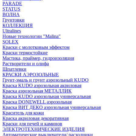
PARADE
STATUS
ВОЛНА
Грунтовки
КОЛЛЕКЦИЯ
Ultralines
Новые технологии "Malina"
SOLEX
Краски с молотковым эффектом
Краски термостойкие
Мастика, праймер, гидроизоляция
Растворители и олифа
Шпатлевки
КРАСКИ АЭРОЗОЛЬНЫЕ
Грунт-эмаль и грунт аэрозольный KUDO
Краска KUDO аэрозольная акриловая
Краска аэрозольная МЕТАЛЛИК
Краска KUDO аэрозольная универсальная
Краска DONEWELL аэрозольная
Краска ВИТ ДЕКО аэрозольная универсальная
Краситель для кожи
Краска акриловая декоративная
Краски для печей и каминов
ЭЛЕКТРОТЕХНИЧЕСКИЕ ИЗДЕЛИЯ
Автоматические выключатели/ расходники