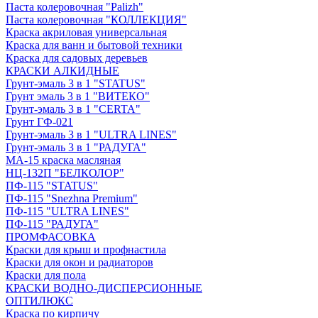
Паста колеровочная "Palizh"
Паста колеровочная "КОЛЛЕКЦИЯ"
Краска акриловая универсальная
Краска для ванн и бытовой техники
Краска для садовых деревьев
КРАСКИ АЛКИДНЫЕ
Грунт-эмаль 3 в 1 "STATUS"
Грунт эмаль 3 в 1 "ВИТЕКО"
Грунт-эмаль 3 в 1 "CERTA"
Грунт ГФ-021
Грунт-эмаль 3 в 1 "ULTRA LINES"
Грунт-эмаль 3 в 1 "РАДУГА"
МА-15 краска масляная
НЦ-132П "БЕЛКОЛОР"
ПФ-115 "STATUS"
ПФ-115 "Snezhna Premium"
ПФ-115 "ULTRA LINES"
ПФ-115 "РАДУГА"
ПРОМФАСОВКА
Краски для крыш и профнастила
Краски для окон и радиаторов
Краски для пола
КРАСКИ ВОДНО-ДИСПЕРСИОННЫЕ
ОПТИЛЮКС
Краска по кирпичу