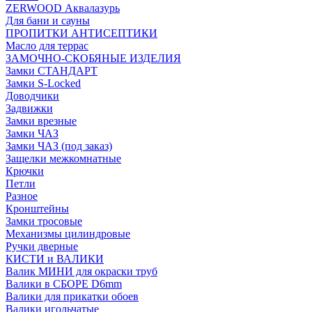
ZERWOOD Аквалазурь
Для бани и сауны
ПРОПИТКИ АНТИСЕПТИКИ
Масло для террас
ЗАМОЧНО-СКОБЯНЫЕ ИЗДЕЛИЯ
Замки СТАНДАРТ
Замки S-Locked
Доводчики
Задвижки
Замки врезные
Замки ЧАЗ
Замки ЧАЗ (под заказ)
Защелки межкомнатные
Крючки
Петли
Разное
Кронштейны
Замки тросовые
Механизмы цилиндровые
Ручки дверные
КИСТИ и ВАЛИКИ
Валик МИНИ для окраски труб
Валики в СБОРЕ D6mm
Валики для прикатки обоев
Валики игольчатые