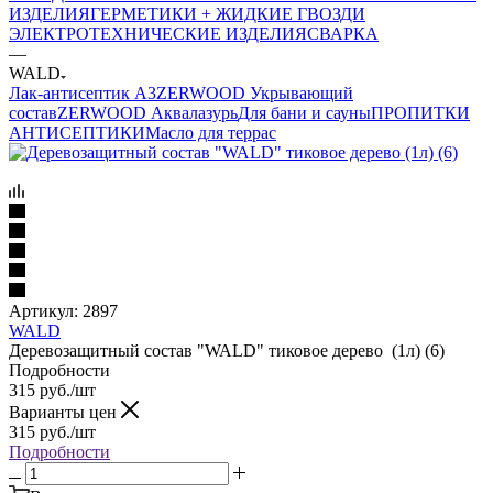
ИЗДЕЛИЯ
ГЕРМЕТИКИ + ЖИДКИЕ ГВОЗДИ
ЭЛЕКТРОТЕХНИЧЕСКИЕ ИЗДЕЛИЯ
СВАРКА
—
WALD
Лак-антисептик А3
ZERWOOD Укрывающий
состав
ZERWOOD Аквалазурь
Для бани и сауны
ПРОПИТКИ
АНТИСЕПТИКИ
Масло для террас
Артикул:
2897
WALD
Деревозащитный состав "WALD" тиковое дерево (1л) (6)
Подробности
315
руб.
/шт
Варианты цен
315
руб.
/шт
Подробности