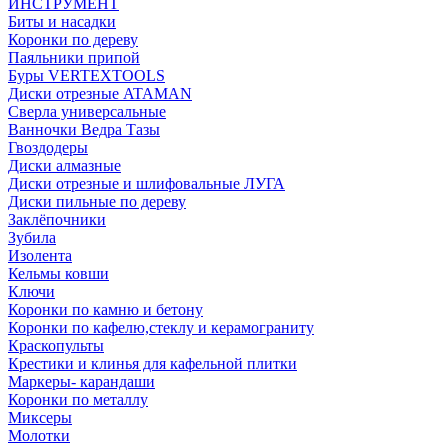
ИНСТРУМЕНТ
Биты и насадки
Коронки по дереву
Паяльники припой
Буры VERTEXTOOLS
Диски отрезные ATAMAN
Сверла универсальные
Ванночки Ведра Тазы
Гвоздодеры
Диски алмазные
Диски отрезные и шлифовальные ЛУГА
Диски пильные по дереву
Заклёпочники
Зубила
Изолента
Кельмы ковши
Ключи
Коронки по камню и бетону
Коронки по кафелю,стеклу и керамограниту
Краскопульты
Крестики и клинья для кафельной плитки
Маркеры- карандаши
Коронки по металлу
Миксеры
Молотки