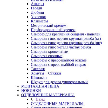
Анкеры
Гвозди
Дюбели
Заклепки
Кляймеры
Метрический крепеж
Перфорированный крепеж
Саморез для крепления сендвич - панелей
Саморезы гипс дерево крупная резьба (кг)
Саморезы гипс дерево крупная резьба (шт)
Саморезы гипс металл частая резьба
Саморезы кровельные
Саморезы оконные
Саморезы с пресс-шайбой острые
Саморезы с пресс-шайбой сверло
Такелаж
Хомуты + Стяжки
Шпильки
Шуруп для дерева универсальный
МОНТАЖНАЯ ПЕНА
НОВИНКИ
ОТДЕЛОЧНЫЕ МАТЕРИАЛЫ
Назад
ОТДЕЛОЧНЫЕ МАТЕРИАЛЫ
Сетки строительные, серпянки