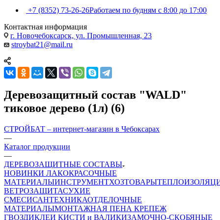
+7 (8352) 73-26-26
Работаем по будням с 8:00 до 17:00
Контактная информация
г. Новочебоксарск, ул. Промышленная, 23
stroybat21@mail.ru
Деревозащитный состав "WALD"
тиковое дерево (1л) (6)
СТРОЙБАТ – интернет-магазин в Чебоксарах
—
Каталог продукции
—
ДЕРЕВОЗАЩИТНЫЕ СОСТАВЫ
НОВИНКИ
ЛАКОКРАСОЧНЫЕ
МАТЕРИАЛЫ
ИНСТРУМЕНТ
ХОЗТОВАРЫ
ТЕПЛОИЗОЛЯЦ
ВЕТРОЗАЩИТА
СУХИЕ
СМЕСИ
САНТЕХНИКА
ОТДЕЛОЧНЫЕ
МАТЕРИАЛЫ
МОНТАЖНАЯ ПЕНА
КРЕПЕЖ
ГВОЗДИ
КЛЕИ
КИСТИ и ВАЛИКИ
ЗАМОЧНО-СКОБЯНЫЕ