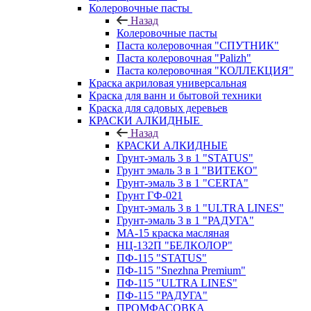
Колеровочные пасты
Назад
Колеровочные пасты
Паста колеровочная "СПУТНИК"
Паста колеровочная "Palizh"
Паста колеровочная "КОЛЛЕКЦИЯ"
Краска акриловая универсальная
Краска для ванн и бытовой техники
Краска для садовых деревьев
КРАСКИ АЛКИДНЫЕ
Назад
КРАСКИ АЛКИДНЫЕ
Грунт-эмаль 3 в 1 "STATUS"
Грунт эмаль 3 в 1 "ВИТЕКО"
Грунт-эмаль 3 в 1 "CERTA"
Грунт ГФ-021
Грунт-эмаль 3 в 1 "ULTRA LINES"
Грунт-эмаль 3 в 1 "РАДУГА"
МА-15 краска масляная
НЦ-132П "БЕЛКОЛОР"
ПФ-115 "STATUS"
ПФ-115 "Snezhna Premium"
ПФ-115 "ULTRA LINES"
ПФ-115 "РАДУГА"
ПРОМФАСОВКА