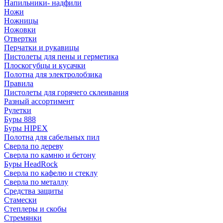
Напильники- надфили
Ножи
Ножницы
Ножовки
Отвертки
Перчатки и рукавицы
Пистолеты для пены и герметика
Плоскогубцы и кусачки
Полотна для электролобзика
Правила
Пистолеты для горячего склеивания
Разный ассортимент
Рулетки
Буры 888
Буры HIPEX
Полотна для сабельных пил
Сверла по дереву
Сверла по камню и бетону
Буры HeadRock
Сверла по кафелю и стеклу
Сверла по металлу
Средства защиты
Стамески
Степлеры и скобы
Стремянки