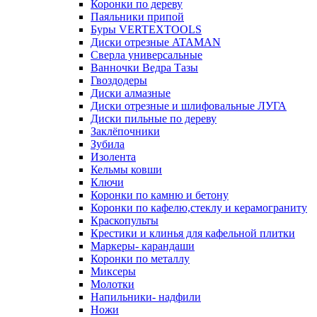
Коронки по дереву
Паяльники припой
Буры VERTEXTOOLS
Диски отрезные ATAMAN
Сверла универсальные
Ванночки Ведра Тазы
Гвоздодеры
Диски алмазные
Диски отрезные и шлифовальные ЛУГА
Диски пильные по дереву
Заклёпочники
Зубила
Изолента
Кельмы ковши
Ключи
Коронки по камню и бетону
Коронки по кафелю,стеклу и керамограниту
Краскопульты
Крестики и клинья для кафельной плитки
Маркеры- карандаши
Коронки по металлу
Миксеры
Молотки
Напильники- надфили
Ножи