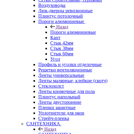
Воздуховоды
Люк-дверцы ревизионные
Плинтус потолочный
Пороги алюминиевые
Назад
Пороги алюминиевые
Кант
Стык 42мм
Стык 38мм
Стык 60мм
Угол
Профиль и уголки отделочные
Решетки вентиляционные
Ленты универсальные
Ленты малярные, клейкие (скотч)
Стеклохолст
Ленты кромочные для пола
Плинтус напольный
Ленты двусторонние
Пленки защитные
Уплотнители для окон
Стрейч-пленка
САНТЕХНИКА
Назад