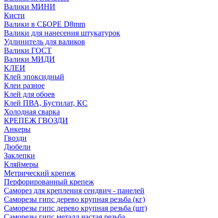
Валики МИНИ
Кисти
Валики в СБОРЕ D8mm
Валики для нанесения штукатурок
Удлинитель для валиков
Валики ГОСТ
Валики МИДИ
КЛЕИ
Клей эпоксидный
Клеи разное
Клей для обоев
Клей ПВА, Бустилат, КС
Холодная сварка
КРЕПЕЖ ГВОЗДИ
Анкеры
Гвозди
Дюбели
Заклепки
Кляймеры
Метрический крепеж
Перфорированный крепеж
Саморез для крепления сендвич - панелей
Саморезы гипс дерево крупная резьба (кг)
Саморезы гипс дерево крупная резьба (шт)
Саморезы гипс металл частая резьба