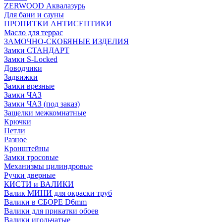
ZERWOOD Аквалазурь
Для бани и сауны
ПРОПИТКИ АНТИСЕПТИКИ
Масло для террас
ЗАМОЧНО-СКОБЯНЫЕ ИЗДЕЛИЯ
Замки СТАНДАРТ
Замки S-Locked
Доводчики
Задвижки
Замки врезные
Замки ЧАЗ
Замки ЧАЗ (под заказ)
Защелки межкомнатные
Крючки
Петли
Разное
Кронштейны
Замки тросовые
Механизмы цилиндровые
Ручки дверные
КИСТИ и ВАЛИКИ
Валик МИНИ для окраски труб
Валики в СБОРЕ D6mm
Валики для прикатки обоев
Валики игольчатые