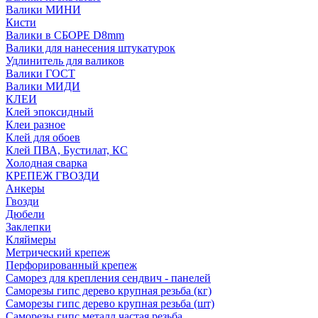
Валики МИНИ
Кисти
Валики в СБОРЕ D8mm
Валики для нанесения штукатурок
Удлинитель для валиков
Валики ГОСТ
Валики МИДИ
КЛЕИ
Клей эпоксидный
Клеи разное
Клей для обоев
Клей ПВА, Бустилат, КС
Холодная сварка
КРЕПЕЖ ГВОЗДИ
Анкеры
Гвозди
Дюбели
Заклепки
Кляймеры
Метрический крепеж
Перфорированный крепеж
Саморез для крепления сендвич - панелей
Саморезы гипс дерево крупная резьба (кг)
Саморезы гипс дерево крупная резьба (шт)
Саморезы гипс металл частая резьба