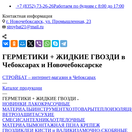
+7 (8352) 73-26-26
Работаем по будням с 8:00 до 17:00
Контактная информация
г. Новочебоксарск, ул. Промышленная, 23
stroybat21@mail.ru
ГЕРМЕТИКИ + ЖИДКИЕ ГВОЗДИ в
Чебоксарах и Новочебоксарске
СТРОЙБАТ – интернет-магазин в Чебоксарах
—
Каталог продукции
—
ГЕРМЕТИКИ + ЖИДКИЕ ГВОЗДИ
НОВИНКИ
ЛАКОКРАСОЧНЫЕ
МАТЕРИАЛЫ
ИНСТРУМЕНТ
ХОЗТОВАРЫ
ТЕПЛОИЗОЛЯЦ
ВЕТРОЗАЩИТА
СУХИЕ
СМЕСИ
САНТЕХНИКА
ОТДЕЛОЧНЫЕ
МАТЕРИАЛЫ
МОНТАЖНАЯ ПЕНА
КРЕПЕЖ
ГВОЗДИ
КЛЕИ
КИСТИ и ВАЛИКИ
ЗАМОЧНО-СКОБЯНЫЕ