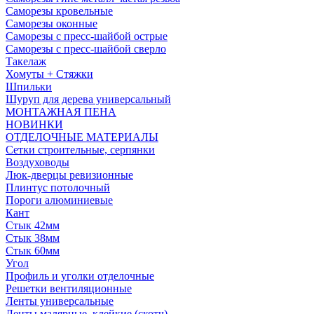
Саморезы кровельные
Саморезы оконные
Саморезы с пресс-шайбой острые
Саморезы с пресс-шайбой сверло
Такелаж
Хомуты + Стяжки
Шпильки
Шуруп для дерева универсальный
МОНТАЖНАЯ ПЕНА
НОВИНКИ
ОТДЕЛОЧНЫЕ МАТЕРИАЛЫ
Сетки строительные, серпянки
Воздуховоды
Люк-дверцы ревизионные
Плинтус потолочный
Пороги алюминиевые
Кант
Стык 42мм
Стык 38мм
Стык 60мм
Угол
Профиль и уголки отделочные
Решетки вентиляционные
Ленты универсальные
Ленты малярные, клейкие (скотч)