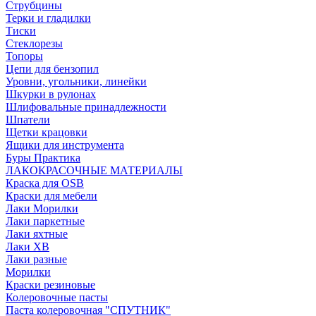
Струбцины
Терки и гладилки
Тиски
Стеклорезы
Топоры
Цепи для бензопил
Уровни, угольники, линейки
Шкурки в рулонах
Шлифовальные принадлежности
Шпатели
Щетки крацовки
Ящики для инструмента
Буры Практика
ЛАКОКРАСОЧНЫЕ МАТЕРИАЛЫ
Краска для OSB
Краски для мебели
Лаки Морилки
Лаки паркетные
Лаки яхтные
Лаки ХВ
Лаки разные
Морилки
Краски резиновые
Колеровочные пасты
Паста колеровочная "СПУТНИК"