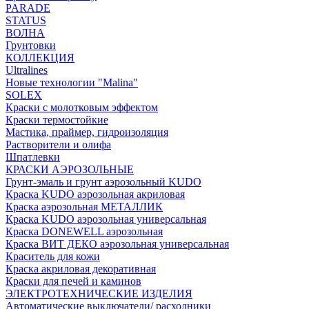
PARADE
STATUS
ВОЛНА
Грунтовки
КОЛЛЕКЦИЯ
Ultralines
Новые технологии "Malina"
SOLEX
Краски с молотковым эффектом
Краски термостойкие
Мастика, праймер, гидроизоляция
Растворители и олифа
Шпатлевки
КРАСКИ АЭРОЗОЛЬНЫЕ
Грунт-эмаль и грунт аэрозольный KUDO
Краска KUDO аэрозольная акриловая
Краска аэрозольная МЕТАЛЛИК
Краска KUDO аэрозольная универсальная
Краска DONEWELL аэрозольная
Краска ВИТ ДЕКО аэрозольная универсальная
Краситель для кожи
Краска акриловая декоративная
Краски для печей и каминов
ЭЛЕКТРОТЕХНИЧЕСКИЕ ИЗДЕЛИЯ
Автоматические выключатели/ расходники