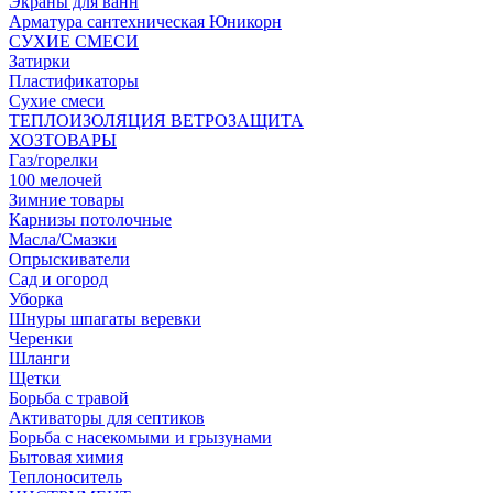
Экраны для ванн
Арматура сантехническая Юникорн
СУХИЕ СМЕСИ
Затирки
Пластификаторы
Сухие смеси
ТЕПЛОИЗОЛЯЦИЯ ВЕТРОЗАЩИТА
ХОЗТОВАРЫ
Газ/горелки
100 мелочей
Зимние товары
Карнизы потолочные
Масла/Смазки
Опрыскиватели
Сад и огород
Уборка
Шнуры шпагаты веревки
Черенки
Шланги
Щетки
Борьба с травой
Активаторы для септиков
Борьба с насекомыми и грызунами
Бытовая химия
Теплоноситель