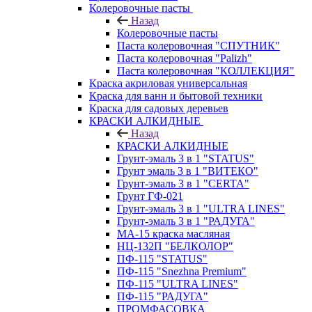
Колеровочные пасты
Назад
Колеровочные пасты
Паста колеровочная "СПУТНИК"
Паста колеровочная "Palizh"
Паста колеровочная "КОЛЛЕКЦИЯ"
Краска акриловая универсальная
Краска для ванн и бытовой техники
Краска для садовых деревьев
КРАСКИ АЛКИДНЫЕ
Назад
КРАСКИ АЛКИДНЫЕ
Грунт-эмаль 3 в 1 "STATUS"
Грунт эмаль 3 в 1 "ВИТЕКО"
Грунт-эмаль 3 в 1 "CERTA"
Грунт ГФ-021
Грунт-эмаль 3 в 1 "ULTRA LINES"
Грунт-эмаль 3 в 1 "РАДУГА"
МА-15 краска масляная
НЦ-132П "БЕЛКОЛОР"
ПФ-115 "STATUS"
ПФ-115 "Snezhna Premium"
ПФ-115 "ULTRA LINES"
ПФ-115 "РАДУГА"
ПРОМФАСОВКА