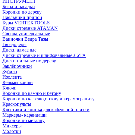
ИНСТРУМЕНТ
Биты и насадки
Коронки по дереву
Паяльники припой
Буры VERTEXTOOLS
Диски отрезные ATAMAN
Сверла универсальные
Ванночки Ведра Тазы
Гвоздодеры
Диски алмазные
Диски отрезные и шлифовальные ЛУГА
Диски пильные по дереву
Заклёпочники
Зубила
Изолента
Кельмы ковши
Ключи
Коронки по камню и бетону
Коронки по кафелю,стеклу и керамограниту
Краскопульты
Крестики и клинья для кафельной плитки
Маркеры- карандаши
Коронки по металлу
Миксеры
Молотки