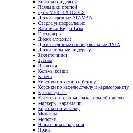
Коронки по дереву
Паяльники припой
Буры VERTEXTOOLS
Диски отрезные ATAMAN
Сверла универсальные
Ванночки Ведра Тазы
Гвоздодеры
Диски алмазные
Диски отрезные и шлифовальные ЛУГА
Диски пильные по дереву
Заклёпочники
Зубила
Изолента
Кельмы ковши
Ключи
Коронки по камню и бетону
Коронки по кафелю,стеклу и керамограниту
Краскопульты
Крестики и клинья для кафельной плитки
Маркеры- карандаши
Коронки по металлу
Миксеры
Молотки
Напильники- надфили
Ножи