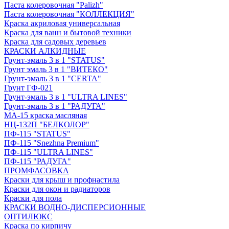
Паста колеровочная "Palizh"
Паста колеровочная "КОЛЛЕКЦИЯ"
Краска акриловая универсальная
Краска для ванн и бытовой техники
Краска для садовых деревьев
КРАСКИ АЛКИДНЫЕ
Грунт-эмаль 3 в 1 "STATUS"
Грунт эмаль 3 в 1 "ВИТЕКО"
Грунт-эмаль 3 в 1 "CERTA"
Грунт ГФ-021
Грунт-эмаль 3 в 1 "ULTRA LINES"
Грунт-эмаль 3 в 1 "РАДУГА"
МА-15 краска масляная
НЦ-132П "БЕЛКОЛОР"
ПФ-115 "STATUS"
ПФ-115 "Snezhna Premium"
ПФ-115 "ULTRA LINES"
ПФ-115 "РАДУГА"
ПРОМФАСОВКА
Краски для крыш и профнастила
Краски для окон и радиаторов
Краски для пола
КРАСКИ ВОДНО-ДИСПЕРСИОННЫЕ
ОПТИЛЮКС
Краска по кирпичу