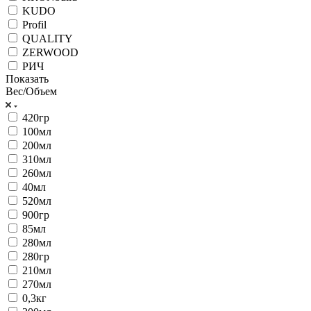
KUDO
Profil
QUALITY
ZERWOOD
РИЧ
Показать
Вес/Объем
420гр
100мл
200мл
310мл
260мл
40мл
520мл
900гр
85мл
280мл
280гр
210мл
270мл
0,3кг