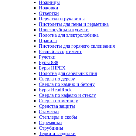
Ножницы
Ножовки
Отвертки
Перчатки и рукавицы
Пистолеты для пены и герметика
Плоскогубцы и кусачки
Полотна для электролобзика
Правила
Пистолеты для горячего склеивания
Разный ассортимент
Рулетки
Буры 888
Буры HIPEX
Полотна для сабельных пил
Сверла по дереву
Сверла по камню и бетону
Буры HeadRock
Сверла по кафелю и стеклу
Сверла по металлу
Средства защиты
Стамески
Степлеры и скобы
Стремянки
Струбцины
Терки и гладилки