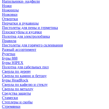
Напильники- надфили
Ножи
Ножницы
Ножовки
Отвертки
Перчатки и рукавицы
Пистолеты для пены и герметика
Плоскогубцы и кусачки
Полотна для электролобзика
Правила
Пистолеты для горячего склеивания
Разный ассортимент
Рулетки
Буры 888
Буры HIPEX
Полотна для сабельных пил
Сверла по дереву
Сверла по камню и бетону
Буры HeadRock
Сверла по кафелю и стеклу
Сверла по металлу
Средства защиты
Стамески
Степлеры и скобы
Стремянки