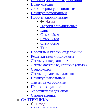
Воздуховоды
Люк-дверцы ревизионные
Плинтус потолочный
Пороги алюминиевые
Назад
Пороги алюминиевые
Кант
Стык 42мм
Стык 38мм
Стык 60мм
Угол
Профиль и уголки отделочные
Решетки вентиляционные
Ленты универсальные
Ленты малярные, клейкие (скотч)
Стеклохолст
Ленты кромочные для пола
Плинтус напольный
Ленты двусторонние
Пленки защитные
Уплотнители для окон
Стрейч-пленка
САНТЕХНИКА
Назад