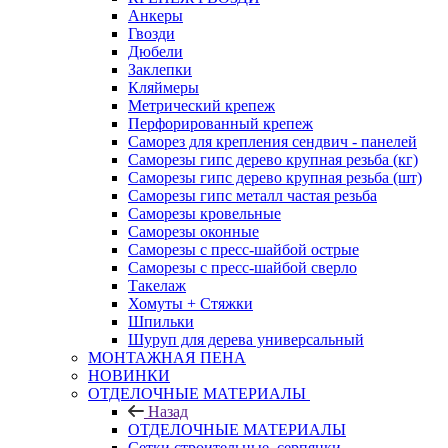
Анкеры
Гвозди
Дюбели
Заклепки
Кляймеры
Метрический крепеж
Перфорированный крепеж
Саморез для крепления сендвич - панелей
Саморезы гипс дерево крупная резьба (кг)
Саморезы гипс дерево крупная резьба (шт)
Саморезы гипс металл частая резьба
Саморезы кровельные
Саморезы оконные
Саморезы с пресс-шайбой острые
Саморезы с пресс-шайбой сверло
Такелаж
Хомуты + Стяжки
Шпильки
Шуруп для дерева универсальный
МОНТАЖНАЯ ПЕНА
НОВИНКИ
ОТДЕЛОЧНЫЕ МАТЕРИАЛЫ
Назад
ОТДЕЛОЧНЫЕ МАТЕРИАЛЫ
Сетки строительные, серпянки