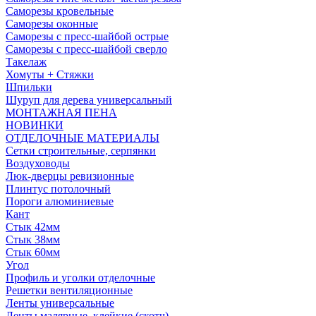
Саморезы кровельные
Саморезы оконные
Саморезы с пресс-шайбой острые
Саморезы с пресс-шайбой сверло
Такелаж
Хомуты + Стяжки
Шпильки
Шуруп для дерева универсальный
МОНТАЖНАЯ ПЕНА
НОВИНКИ
ОТДЕЛОЧНЫЕ МАТЕРИАЛЫ
Сетки строительные, серпянки
Воздуховоды
Люк-дверцы ревизионные
Плинтус потолочный
Пороги алюминиевые
Кант
Стык 42мм
Стык 38мм
Стык 60мм
Угол
Профиль и уголки отделочные
Решетки вентиляционные
Ленты универсальные
Ленты малярные, клейкие (скотч)