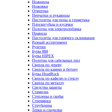
Ножницы
Ножовки
Отвертки
Перчатки и рукавицы
Пистолеты для пены и герметика
Плоскогубцы и кусачки
Полотна для электролобзика
Правила
Пистолеты для горячего склеивания
Разный ассортимент
Рулетки
Буры 888
Буры HIPEX
Полотна для сабельных пил
Сверла по дереву
Сверла по камню и бетону
Буры HeadRock
Сверла по кафелю и стеклу
Сверла по металлу
Средства защиты
Стамески
Степлеры и скобы
Стремянки
Струбцины
Терки и гладилки