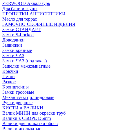
ZERWOOD Аквалазурь
Для бани и сауны
ПРОПИТКИ АНТИСЕПТИКИ
Масло для террас
ЗАМОЧНО-СКОБЯНЫЕ ИЗДЕЛИЯ
Замки СТАНДАРТ
Замки S-Locked
Доводчики
Задвижки
Замки врезные
Замки ЧАЗ
Замки ЧАЗ (под заказ)
Защелки межкомнатные
Крючки
Петли
Разное
Кронштейны
Замки тросовые
Механизмы цилиндровые
Ручки дверные
КИСТИ и ВАЛИКИ
Валик МИНИ для окраски труб
Валики в СБОРЕ D6mm
Валики для прикатки обоев
Валики игольчатые