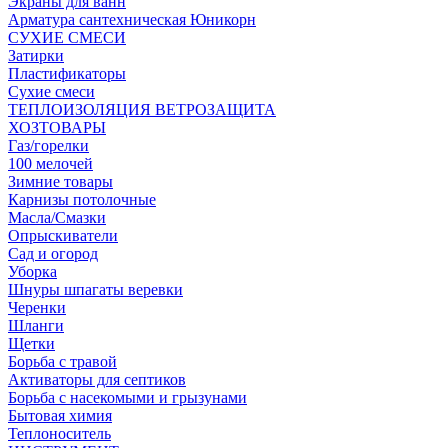
Экраны для ванн
Арматура сантехническая Юникорн
СУХИЕ СМЕСИ
Затирки
Пластификаторы
Сухие смеси
ТЕПЛОИЗОЛЯЦИЯ ВЕТРОЗАЩИТА
ХОЗТОВАРЫ
Газ/горелки
100 мелочей
Зимние товары
Карнизы потолочные
Масла/Смазки
Опрыскиватели
Сад и огород
Уборка
Шнуры шпагаты веревки
Черенки
Шланги
Щетки
Борьба с травой
Активаторы для септиков
Борьба с насекомыми и грызунами
Бытовая химия
Теплоноситель