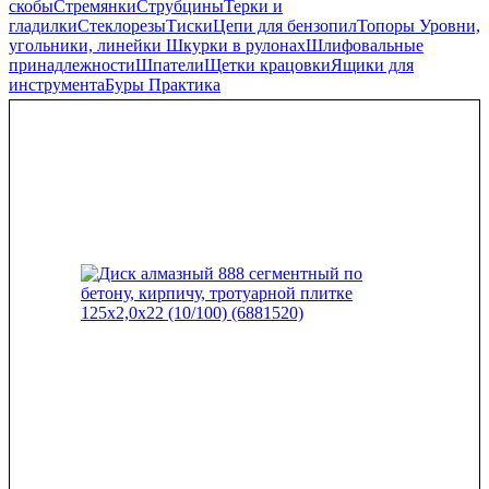
скобы
Стремянки
Струбцины
Терки и
гладилки
Стеклорезы
Тиски
Цепи для бензопил
Топоры
Уровни,
угольники, линейки
Шкурки в рулонах
Шлифовальные
принадлежности
Шпатели
Щетки крацовки
Ящики для
инструмента
Буры Практика