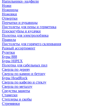
Напильники- надфили
Ножи
Ножницы
Ножовки
Отвертки
Перчатки и рукавицы
Пистолеты для пены и герметика
Плоскогубцы и кусачки
Полотна для электролобзика
Правила
Пистолеты для горячего склеивания
Разный ассортимент
Рулетки
Буры 888
Буры HIPEX
Полотна для сабельных пил
Сверла по дереву
Сверла по камню и бетону
Буры HeadRock
Сверла по кафелю и стеклу
Сверла по металлу
Средства защиты
Стамески
Степлеры и скобы
Стремянки