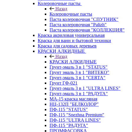
Колеровочные пасты
Назад
Колеровочные пасты
Паста колеровочная "СПУТНИК"
Паста колеровочная "Palizh"
Паста колеровочная "КОЛЛЕКЦИЯ"
Краска акриловая универсальная
Краска для ванн и бытовой техники
Краска для садовых деревьев
КРАСКИ АЛКИДНЫЕ
Назад
КРАСКИ АЛКИДНЫЕ
Грунт-эмаль 3 в 1 "STATUS"
Грунт эмаль 3 в 1 "ВИТЕКО"
Грунт-эмаль 3 в 1 "CERTA"
Грунт ГФ-021
Грунт-эмаль 3 в 1 "ULTRA LINES"
Грунт-эмаль 3 в 1 "РАДУГА"
МА-15 краска масляная
НЦ-132П "БЕЛКОЛОР"
ПФ-115 "STATUS"
ПФ-115 "Snezhna Premium"
ПФ-115 "ULTRA LINES"
ПФ-115 "РАДУГА"
ПРОМФАСОВКА