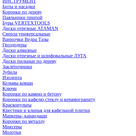
ИНСТРУМЕНТ
Биты и насадки
Коронки по дереву
Паяльники припой
Буры VERTEXTOOLS
Диски отрезные ATAMAN
Сверла универсальные
Ванночки Ведра Тазы
Гвоздодеры
Диски алмазные
Диски отрезные и шлифовальные ЛУГА
Диски пильные по дереву
Заклёпочники
Зубила
Изолента
Кельмы ковши
Ключи
Коронки по камню и бетону
Коронки по кафелю,стеклу и керамограниту
Краскопульты
Крестики и клинья для кафельной плитки
Маркеры- карандаши
Коронки по металлу
Миксеры
Молотки