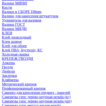
Валики МИНИ
Кисти
Валики в СБОРЕ D8mm
Валики для нанесения штукатурок
Удлинитель для валиков
Валики ГОСТ
Валики МИДИ
КЛЕИ
Клей эпоксидный
Клеи разное
Клей для обоев
Клей ПВА, Бустилат, КС
Холодная сварка
КРЕПЕЖ ГВОЗДИ
Анкеры
Гвозди
Дюбели
Заклепки
Кляймеры
Метрический крепеж
Перфорированный крепеж
Саморез для крепления сендвич - панелей
Саморезы гипс дерево крупная резьба (кг)
Саморезы гипс дерево крупная резьба (шт)
Саморезы гипс металл частая резьба