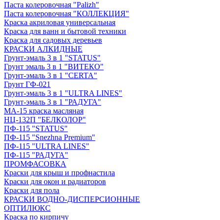
Паста колеровочная "Palizh"
Паста колеровочная "КОЛЛЕКЦИЯ"
Краска акриловая универсальная
Краска для ванн и бытовой техники
Краска для садовых деревьев
КРАСКИ АЛКИДНЫЕ
Грунт-эмаль 3 в 1 "STATUS"
Грунт эмаль 3 в 1 "ВИТЕКО"
Грунт-эмаль 3 в 1 "CERTA"
Грунт ГФ-021
Грунт-эмаль 3 в 1 "ULTRA LINES"
Грунт-эмаль 3 в 1 "РАДУГА"
МА-15 краска масляная
НЦ-132П "БЕЛКОЛОР"
ПФ-115 "STATUS"
ПФ-115 "Snezhna Premium"
ПФ-115 "ULTRA LINES"
ПФ-115 "РАДУГА"
ПРОМФАСОВКА
Краски для крыш и профнастила
Краски для окон и радиаторов
Краски для пола
КРАСКИ ВОДНО-ДИСПЕРСИОННЫЕ
ОПТИЛЮКС
Краска по кирпичу