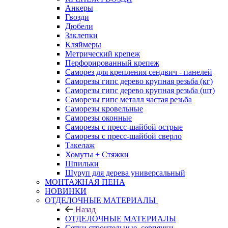
Анкеры
Гвозди
Дюбели
Заклепки
Кляймеры
Метрический крепеж
Перфорированный крепеж
Саморез для крепления сендвич - панелей
Саморезы гипс дерево крупная резьба (кг)
Саморезы гипс дерево крупная резьба (шт)
Саморезы гипс металл частая резьба
Саморезы кровельные
Саморезы оконные
Саморезы с пресс-шайбой острые
Саморезы с пресс-шайбой сверло
Такелаж
Хомуты + Стяжки
Шпильки
Шуруп для дерева универсальный
МОНТАЖНАЯ ПЕНА
НОВИНКИ
ОТДЕЛОЧНЫЕ МАТЕРИАЛЫ
Назад
ОТДЕЛОЧНЫЕ МАТЕРИАЛЫ
Сетки строительные, серпянки