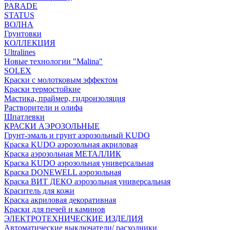
PARADE
STATUS
ВОЛНА
Грунтовки
КОЛЛЕКЦИЯ
Ultralines
Новые технологии "Malina"
SOLEX
Краски с молотковым эффектом
Краски термостойкие
Мастика, праймер, гидроизоляция
Растворители и олифа
Шпатлевки
КРАСКИ АЭРОЗОЛЬНЫЕ
Грунт-эмаль и грунт аэрозольный KUDO
Краска KUDO аэрозольная акриловая
Краска аэрозольная МЕТАЛЛИК
Краска KUDO аэрозольная универсальная
Краска DONEWELL аэрозольная
Краска ВИТ ДЕКО аэрозольная универсальная
Краситель для кожи
Краска акриловая декоративная
Краски для печей и каминов
ЭЛЕКТРОТЕХНИЧЕСКИЕ ИЗДЕЛИЯ
Автоматические выключатели/ расходники