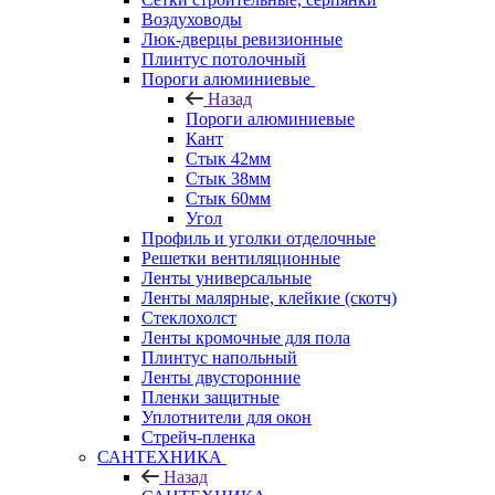
Воздуховоды
Люк-дверцы ревизионные
Плинтус потолочный
Пороги алюминиевые
Назад
Пороги алюминиевые
Кант
Стык 42мм
Стык 38мм
Стык 60мм
Угол
Профиль и уголки отделочные
Решетки вентиляционные
Ленты универсальные
Ленты малярные, клейкие (скотч)
Стеклохолст
Ленты кромочные для пола
Плинтус напольный
Ленты двусторонние
Пленки защитные
Уплотнители для окон
Стрейч-пленка
САНТЕХНИКА
Назад