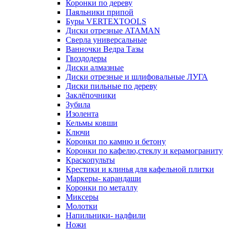
Коронки по дереву
Паяльники припой
Буры VERTEXTOOLS
Диски отрезные ATAMAN
Сверла универсальные
Ванночки Ведра Тазы
Гвоздодеры
Диски алмазные
Диски отрезные и шлифовальные ЛУГА
Диски пильные по дереву
Заклёпочники
Зубила
Изолента
Кельмы ковши
Ключи
Коронки по камню и бетону
Коронки по кафелю,стеклу и керамограниту
Краскопульты
Крестики и клинья для кафельной плитки
Маркеры- карандаши
Коронки по металлу
Миксеры
Молотки
Напильники- надфили
Ножи