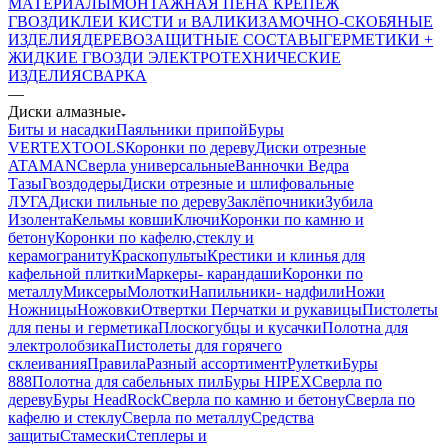
МАТЕРИАЛЫ
МОНТАЖНАЯ ПЕНА
КРЕПЕЖ
ГВОЗДИ
КЛЕИ
КИСТИ и ВАЛИКИ
ЗАМОЧНО-СКОБЯНЫЕ
ИЗДЕЛИЯ
ДЕРЕВОЗАЩИТНЫЕ СОСТАВЫ
ГЕРМЕТИКИ +
ЖИДКИЕ ГВОЗДИ
ЭЛЕКТРОТЕХНИЧЕСКИЕ
ИЗДЕЛИЯ
СВАРКА
—
Диски алмазные
Биты и насадки
Паяльники припой
Буры
VERTEXTOOLS
Коронки по дереву
Диски отрезные
ATAMAN
Сверла универсальные
Ванночки Ведра
Тазы
Гвоздодеры
Диски отрезные и шлифовальные
ЛУГА
Диски пильные по дереву
Заклёпочники
Зубила
Изолента
Кельмы ковши
Ключи
Коронки по камню и
бетону
Коронки по кафелю,стеклу и
керамограниту
Краскопульты
Крестики и клинья для
кафельной плитки
Маркеры- карандаши
Коронки по
металлу
Миксеры
Молотки
Напильники- надфили
Ножи
Ножницы
Ножовки
Отвертки
Перчатки и рукавицы
Пистолеты
для пены и герметика
Плоскогубцы и кусачки
Полотна для
электролобзика
Пистолеты для горячего
склеивания
Правила
Разный ассортимент
Рулетки
Буры
888
Полотна для сабельных пил
Буры HIPEX
Сверла по
дереву
Буры HeadRock
Сверла по камню и бетону
Сверла по
кафелю и стеклу
Сверла по металлу
Средства
защиты
Стамески
Степлеры и